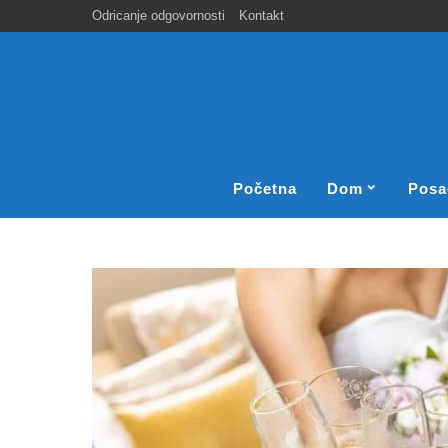
Odricanje odgovornosti
Kontakt
Početna
Dom
Posa