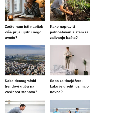
Zašto nam isti napitak
Kako napraviti
više prija ujutru nego
jednostavan sistem za
uveče?
zalivanje bašte?
Kako demografski
Soba za tinejdžera:
trendovi utiču na
kako je urediti uz malo
vrednost stanova?
novca?