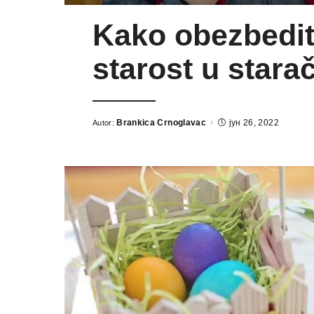
Kako obezbedit
starost u star
Brankica Crnoglavac
јун 26, 2022
Autor:
Posted
by