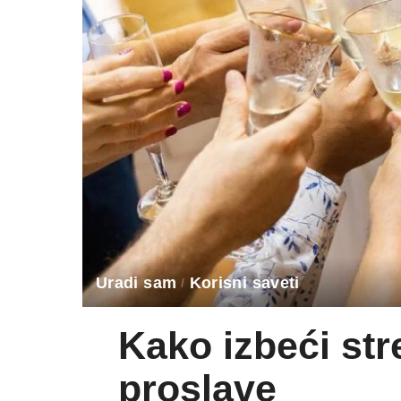
Uradi sam
Korisni saveti
Kako izbeći st
proslave