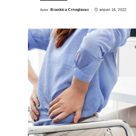
Brankica Crnoglavac
април 16, 2022
Autor:
Posted
by