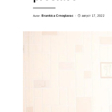
Brankica Crnoglavac
август 17, 2022
Autor:
Posted
by