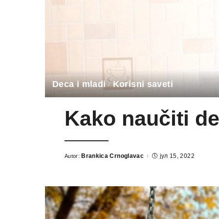
Deca i mladi
Korisni saveti
Kako naučiti de
Brankica Crnoglavac
јул 15, 2022
Autor:
Posted
by