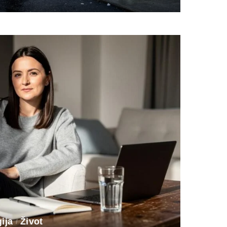
ija
Život