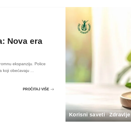
a: Nova era
gromnu ekspanziju. Police
a koji obećavaju
...
PROČITAJ VIŠE
Korisni saveti
Zdravlje