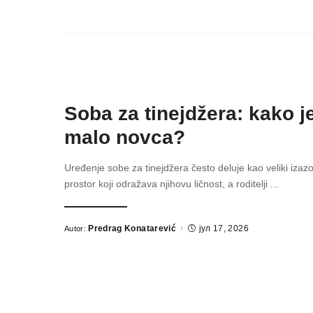
Soba za tinejdžera: kako je
malo novca?
Uređenje sobe za tinejdžera često deluje kao veliki izaz
prostor koji odražava njihovu ličnost, a roditelji
...
Predrag Konatarević
јул 17, 2026
Autor:
Posted
by