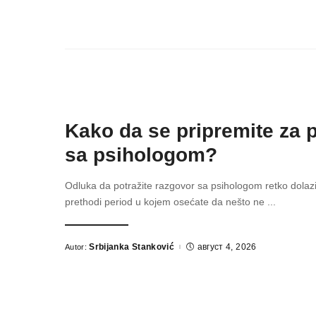
Kako da se pripremite za 
sa psihologom?
Odluka da potražite razgovor sa psihologom retko dolazi
prethodi period u kojem osećate da nešto ne
...
Srbijanka Stanković
август 4, 2026
Autor:
Posted
by