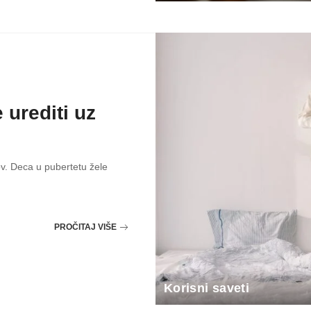
 urediti uz
ov. Deca u pubertetu žele
PROČITAJ VIŠE
Korisni saveti