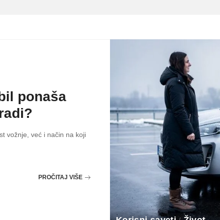
bil ponaša
radi?
 vožnje, već i način na koji
PROČITAJ VIŠE