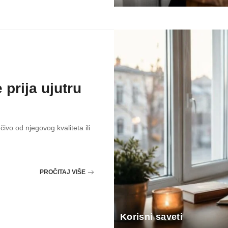
 prija ujutru
čivo od njegovog kvaliteta ili
PROČITAJ VIŠE
Korisni saveti