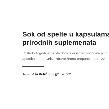
Sok od spelte u kapsulam
prirodnih suplemenata
Poslednjih godina tržište dodataka ishrani doživelo je o
apoteka i prodavnica zdrave hrane prepune su proizvod
Saša Rebić
јул 14, 2026
Autor:
Posted
by