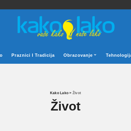
o
Praznici I Tradicija
Obrazovanje
Tehnologij
Kako Lako
>
Život
Život