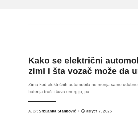
Kako se električni automo
zimi i šta vozač može da u
Zima kod električnih automobila ne menja samo udobnost
baterija troši i čuva energiju, pa
...
Srbijanka Stanković
август 7, 2026
Autor:
Posted
by