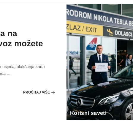
a na
voz možete
n osjećaj olakšanja kada
lasa
...
PROČITAJ VIŠE
Korisni saveti