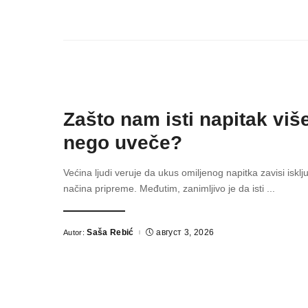
Zašto nam isti napitak više
nego uveče?
Većina ljudi veruje da ukus omiljenog napitka zavisi isklju
načina pripreme. Međutim, zanimljivo je da isti
...
Saša Rebić
август 3, 2026
Autor:
Posted
by