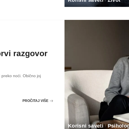
Korisni saveti
Život
prvi razgovor
 preko noći. Obično joj
PROČITAJ VIŠE
Korisni saveti
Psiholog