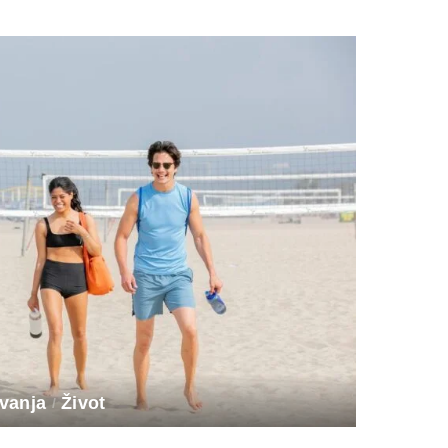
vanja
Život