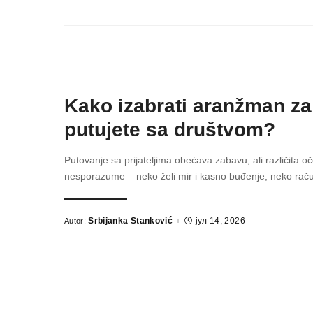
Kako izabrati aranžman z
putujete sa društvom?
Putovanje sa prijateljima obećava zabavu, ali različita o
nesporazume – neko želi mir i kasno buđenje, neko ra
Srbijanka Stanković
јул 14, 2026
Autor:
Posted
by