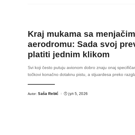
Kraj mukama sa menjačim
aerodromu: Sada svoj pre
platiti jednim klikom
Svi koji često putuju avionom dobro znaju onaj specifiča
točkovi konačno dotaknu pistu, a stjuardesa preko razg
Saša Rebić
јул 5, 2026
Autor:
Posted
by