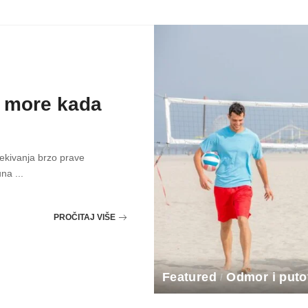
a more kada
čekivanja brzo prave
čuna
...
PROČITAJ VIŠE
Featured
Odmor i puto