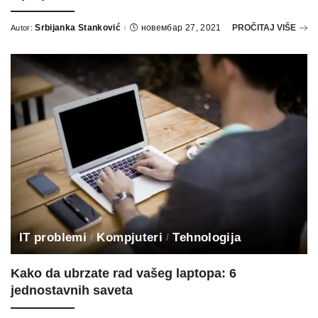
Srbijanka Stanković
новембар 27, 2021
PROČITAJ VIŠE
Autor:
Posted
by
IT problemi
Kompjuteri
Tehnologija
Kako da ubrzate rad vašeg laptopa: 6
jednostavnih saveta