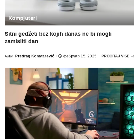
Kompjuteri
Sitni gedžeti bez kojih danas ne bi mogli
zamisliti dan
Predrag Konatarević
фебруар 15, 2025
PROČITAJ VIŠE
Autor:
Posted
by