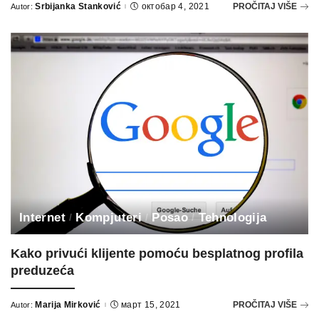
Srbijanka Stanković
октобар 4, 2021
PROČITAJ VIŠE
Autor:
Posted
by
Internet
Kompjuteri
Posao
Tehnologija
Kako privući klijente pomoću besplatnog profila
preduzeća
Marija Mirković
март 15, 2021
PROČITAJ VIŠE
Autor:
Posted
by