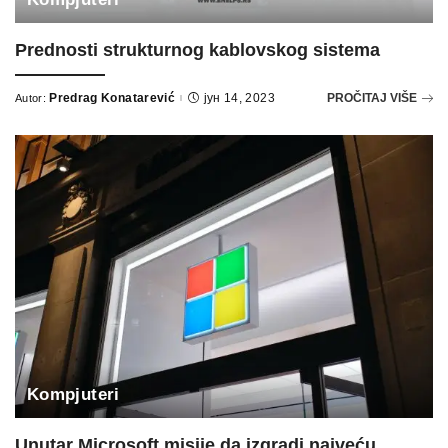
Prednosti strukturnog kablovskog sistema
Predrag Konatarević
јун 14, 2023
PROČITAJ VIŠE
Autor:
Posted
by
Kompjuteri
Unutar Microsoft misije da izgradi najveću