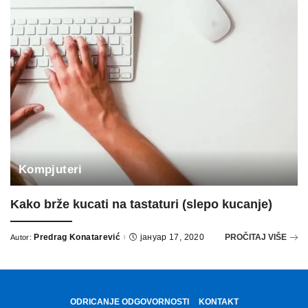
Kompjuteri
Kako brže kucati na tastaturi (slepo kucanje)
Predrag Konatarević
јануар 17, 2020
PROČITAJ VIŠE
Autor:
Posted
by
ODRICANJE ODGOVORNOSTI
KONTAKT