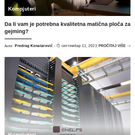
Kompjuteri
Da li vam je potrebna kvalitetna matična ploča za
gejming?
Predrag Konatarević
септембар 11, 2023
PROČITAJ VIŠE
Autor:
Posted
by
Kompjuteri