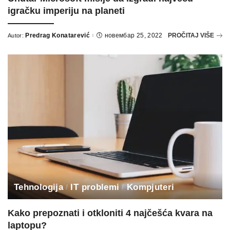
igračku imperiju na planeti
Predrag Konatarević
новембар 25, 2022
PROČITAJ VIŠE
Autor:
Posted
by
Tehnologija
IT problemi
Kompjuteri
Kako prepoznati i otkloniti 4 najčešća kvara na
laptopu?