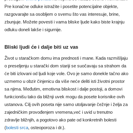
Pre konačne odluke istražite i posetite potencijalne objekte,
razgovarajte sa osobljem o svemu što vas interesuje, brine,
zbunjuje. Možete povesti i vama bliske ljude kako biste krajnju
odluku doneli lakše i sigurnije.
Bliski ljudi će i dalje biti uz vas
Život u staračkom domu ima prednosti i mane. Kada razmišljaju
o preseljenju u starački dom stariji se suočavaju sa strahom da
će biti izlovani od ljudi koje vole. Ovo je samo donekle tačno ako
uzmemo u obzir činjenicu da više neće deliti isti životni prostor
sa njima. Međutim, emotivna bliskost i dalje postoji, a domovi
funkcionišu tako da bližnji uvek mogu da posete korisnike ovih
ustanova. Cilj ovih poseta nije samo utoljavanje čežnje i želja za
zajedničkim provođenjem vremena,već i uvid u trenutno
zdravlje bližnjih, a pogotovo ako pate od konkretnih bolesti
(
bolesti srca
, osteoporoza i dr.).