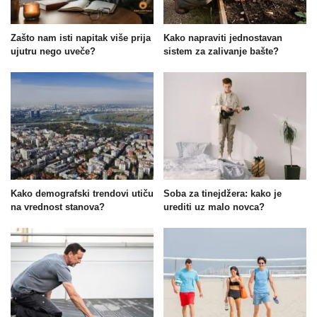
Zašto nam isti napitak više prija
Kako napraviti jednostavan
ujutru nego uveče?
sistem za zalivanje bašte?
Kako demografski trendovi utiču
Soba za tinejdžera: kako je
na vrednost stanova?
urediti uz malo novca?