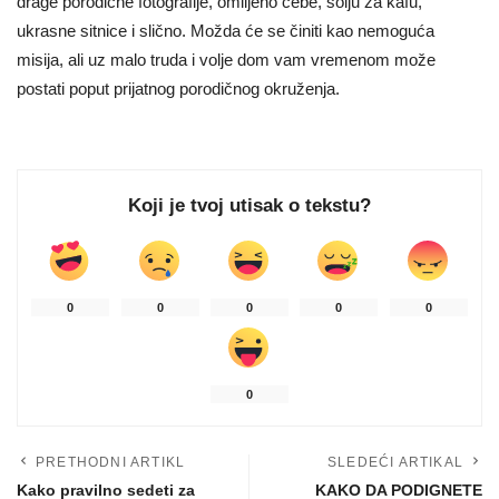
drage porodične fotografije, omiljeno ćebe, šolju za kafu,
ukrasne sitnice i slično. Možda će se činiti kao nemoguća
misija, ali uz malo truda i volje dom vam vremenom može
postati poput prijatnog porodičnog okruženja.
Koji je tvoj utisak o tekstu?
0
0
0
0
0
0
PRETHODNI ARTIKL
SLEDEĆI ARTIKAL
Kako pravilno sedeti za
KAKO DA PODIGNETE