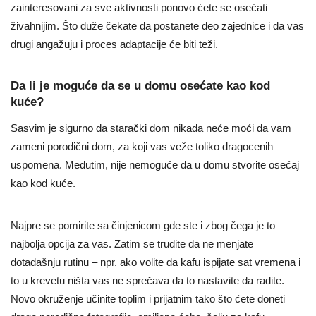
zainteresovani za sve aktivnosti ponovo ćete se osećati
živahnijim. Što duže čekate da postanete deo zajednice i da vas
drugi angažuju i proces adaptacije će biti teži.
Da li je moguće da se u domu osećate kao kod
kuće?
Sasvim je sigurno da starački dom nikada neće moći da vam
zameni porodični dom, za koji vas veže toliko dragocenih
uspomena. Međutim, nije nemoguće da u domu stvorite osećaj
kao kod kuće.
Najpre se pomirite sa činjenicom gde ste i zbog čega je to
najbolja opcija za vas. Zatim se trudite da ne menjate
dotadašnju rutinu – npr. ako volite da kafu ispijate sat vremena i
to u krevetu ništa vas ne sprečava da to nastavite da radite.
Novo okruženje učinite toplim i prijatnim tako što ćete doneti