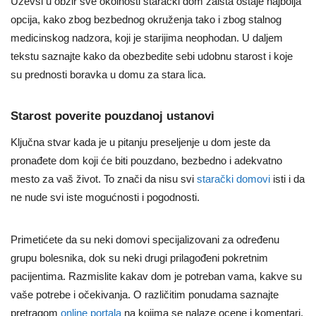
Uzevši u obzir sve okolnosti starački dom zaista ostaje najbolja
opcija, kako zbog bezbednog okruženja tako i zbog stalnog
medicinskog nadzora, koji je starijima neophodan. U daljem
tekstu saznajte kako da obezbedite sebi udobnu starost i koje
su prednosti boravka u domu za stara lica.
Starost poverite pouzdanoj ustanovi
Ključna stvar kada je u pitanju preseljenje u dom jeste da
pronađete dom koji će biti pouzdano, bezbedno i adekvatno
mesto za vaš život. To znači da nisu svi
starački domovi
isti i da
ne nude svi iste mogućnosti i pogodnosti.
Primetićete da su neki domovi specijalizovani za određenu
grupu bolesnika, dok su neki drugi prilagođeni pokretnim
pacijentima. Razmislite kakav dom je potreban vama, kakve su
vaše potrebe i očekivanja. O različitim ponudama saznajte
pretragom
online portala
na kojima se nalaze ocene i komentari.