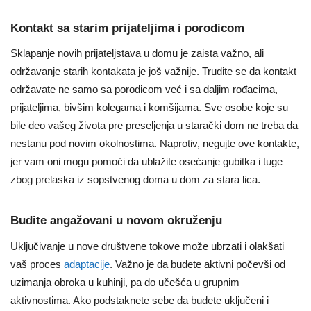
Kontakt sa starim prijateljima i porodicom
Sklapanje novih prijateljstava u domu je zaista važno, ali
održavanje starih kontakata je još važnije. Trudite se da kontakt
održavate ne samo sa porodicom već i sa daljim rođacima,
prijateljima, bivšim kolegama i komšijama. Sve osobe koje su
bile deo vašeg života pre preseljenja u starački dom ne treba da
nestanu pod novim okolnostima. Naprotiv, negujte ove kontakte,
jer vam oni mogu pomoći da ublažite osećanje gubitka i tuge
zbog prelaska iz sopstvenog doma u dom za stara lica.
Budite angažovani u novom okruženju
Uključivanje u nove društvene tokove može ubrzati i olakšati
vaš proces
adaptacije
. Važno je da budete aktivni počevši od
uzimanja obroka u kuhinji, pa do učešća u grupnim
aktivnostima. Ako podstaknete sebe da budete uključeni i