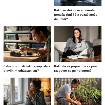
Kako se električni automobil
ponaša zimi i šta vozač može
da uradi?
Kako produžiti vek trajanja alata
Kako da se pripremite za prvi
pravilnim održavanjem?
razgovor sa psihologom?