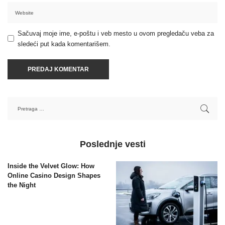
Sačuvaj moje ime, e-poštu i veb mesto u ovom pregledaču veba za
sledeći put kada komentarišem.
Poslednje vesti
Inside the Velvet Glow: How
Online Casino Design Shapes
the Night