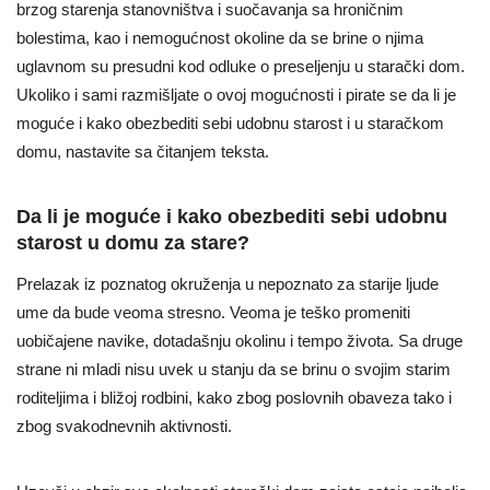
brzog starenja stanovništva i suočavanja sa hroničnim
bolestima, kao i nemogućnost okoline da se brine o njima
uglavnom su presudni kod odluke o preseljenju u starački dom.
Ukoliko i sami razmišljate o ovoj mogućnosti i pirate se da li je
moguće i kako obezbediti sebi udobnu starost i u staračkom
domu, nastavite sa čitanjem teksta.
Da li je moguće i kako obezbediti sebi udobnu
starost u domu za stare?
Prelazak iz poznatog okruženja u nepoznato za starije ljude
ume da bude veoma stresno. Veoma je teško promeniti
uobičajene navike, dotadašnju okolinu i tempo života. Sa druge
strane ni mladi nisu uvek u stanju da se brinu o svojim starim
roditeljima i bližoj rodbini, kako zbog poslovnih obaveza tako i
zbog svakodnevnih aktivnosti.