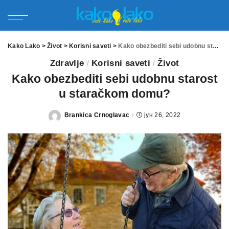
Kako Lako
>
Život
>
Korisni saveti
>
Kako obezbediti sebi udobnu starost u staračkom domu?
Zdravlje
Korisni saveti
Život
Kako obezbediti sebi udobnu starost
u staračkom domu?
Brankica Crnoglavac
јун 26, 2022
Posted
by