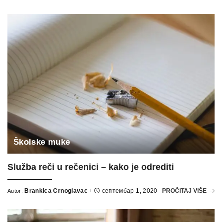
by
Školske muke
Služba reči u rečenici – kako je odrediti
Brankica Crnoglavac
септембар 1, 2020
PROČITAJ VIŠE
Autor:
Posted
by