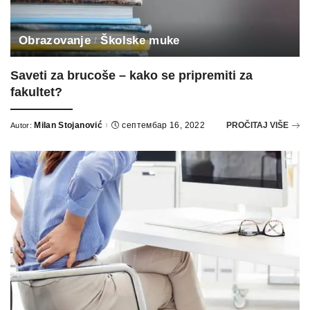
Obrazovanje
Školske muke
Saveti za brucoše – kako se pripremiti za
fakultet?
Milan Stojanović
септембар 16, 2022
PROČITAJ VIŠE
Autor:
Posted
by