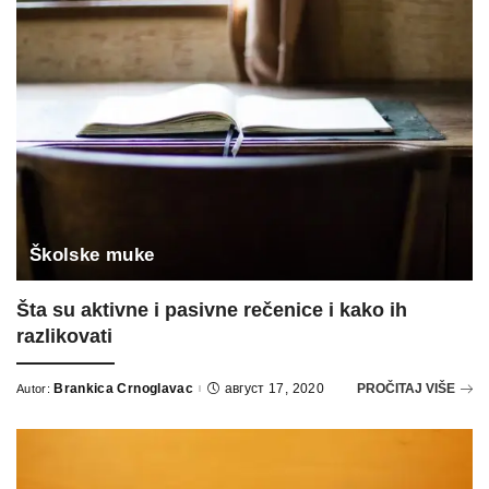
Školske muke
Šta su aktivne i pasivne rečenice i kako ih
razlikovati
Brankica Crnoglavac
август 17, 2020
PROČITAJ VIŠE
Autor:
Posted
by