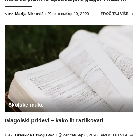
Marija Mirković
септембар 10, 2020
PROČITAJ VIŠE
Autor:
Posted
by
Školske muke
Glagolski pridevi – kako ih razlikovati
Brankica Crnoglavac
септембар 6, 2020
PROČITAJ VIŠE
Autor:
Posted