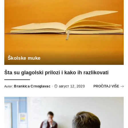
Školske muke
Šta su glagolski prilozi i kako ih razlikovati
Brankica Crnoglavac
август 12, 2020
PROČITAJ VIŠE
Autor:
Posted
by