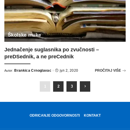
Školske muke
Jednačenje suglasnika po zvučnosti –
preDSednik, a ne preCednik
Brankica Crnoglavac
јул 2, 2020
PROČITAJ VIŠE
Autor:
Posted
by
1
2
3
ODRICANJE ODGOVORNOSTI
KONTAKT