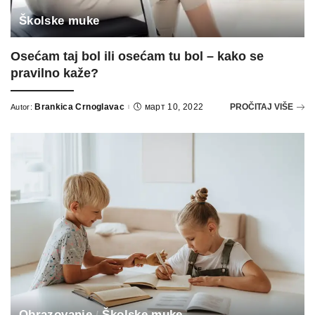
Školske muke
Osećam taj bol ili osećam tu bol – kako se
pravilno kaže?
Brankica Crnoglavac
март 10, 2022
PROČITAJ VIŠE
Autor:
Posted
by
Obrazovanje
Školske muke