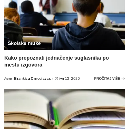
Školske muke
Kako prepoznati jednačenje suglasnika po
mestu izgovora
Brankica Crnoglavac
јул 13, 2020
PROČITAJ VIŠE
Autor:
Posted
by