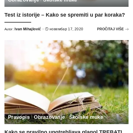
Test iz istorije – Kako se spremiti u par koraka?
Ivan Mihajlović
новембар 17, 2020
PROČITAJ VIŠE
Autor:
Posted
by
Pravopis
Obrazovanje
Školske muke
Kako se pravilno upotrebljava glagol TREBATI