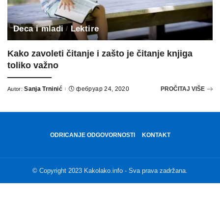
Deca i mladi
Lektire
Kako zavoleti čitanje i zašto je čitanje knjiga
toliko važno
Sanja Trninić
фебруар 24, 2020
PROČITAJ VIŠE
Autor:
Posted
by
ODRICANJE ODGOVORNOSTI
KONTAKT
© Copyright 2023 Kakolako.info - Sva prava zadržana.