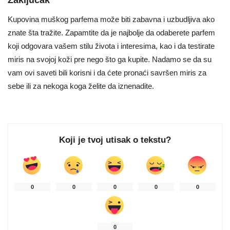
Zaključak
Kupovina muškog parfema može biti zabavna i uzbudljiva ako
znate šta tražite. Zapamtite da je najbolje da odaberete parfem
koji odgovara vašem stilu života i interesima, kao i da testirate
miris na svojoj koži pre nego što ga kupite. Nadamo se da su
vam ovi saveti bili korisni i da ćete pronaći savršen miris za
sebe ili za nekoga koga želite da iznenadite.
Koji je tvoj utisak o tekstu?
0
0
0
0
0
0