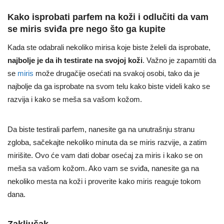
Kako isprobati parfem na koži i odlučiti da vam
se miris sviđa pre nego što ga kupite
Kada ste odabrali nekoliko mirisa koje biste želeli da isprobate,
najbolje je da ih testirate na svojoj koži
. Važno je zapamtiti da
se
miris
može drugačije osećati na svakoj osobi, tako da je
najbolje da ga isprobate na svom telu kako biste videli kako se
razvija i kako se meša sa vašom kožom.
Da biste testirali parfem, nanesite ga na unutrašnju stranu
zgloba, sačekajte nekoliko minuta da se miris razvije, a zatim
mirišite. Ovo će vam dati dobar osećaj za miris i kako se on
meša sa vašom kožom. Ako vam se sviđa, nanesite ga na
nekoliko mesta na koži i proverite kako miris reaguje tokom
dana.