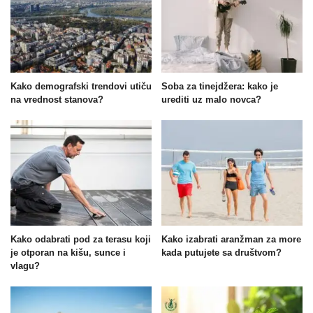
Kako demografski trendovi utiču
Soba za tinejdžera: kako je
na vrednost stanova?
urediti uz malo novca?
Kako odabrati pod za terasu koji
Kako izabrati aranžman za more
je otporan na kišu, sunce i
kada putujete sa društvom?
vlagu?