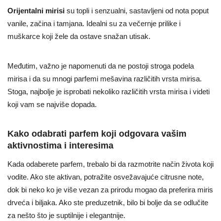
Orijentalni mirisi
su topli i senzualni, sastavljeni od nota poput
vanile, začina i tamjana. Idealni su za večernje prilike i
muškarce koji žele da ostave snažan utisak.
Međutim, važno je napomenuti da ne postoji stroga podela
mirisa i da su mnogi parfemi mešavina različitih vrsta mirisa.
Stoga, najbolje je isprobati nekoliko različitih vrsta mirisa i videti
koji vam se najviše dopada.
Kako odabrati parfem koji odgovara vašim
aktivnostima i interesima
Kada odaberete parfem, trebalo bi da razmotrite način života koji
vodite. Ako ste aktivan, potražite osvežavajuće citrusne note,
dok bi neko ko je više vezan za prirodu mogao da preferira miris
drveća i biljaka. Ako ste preduzetnik, bilo bi bolje da se odlučite
za nešto što je suptilnije i elegantnije.