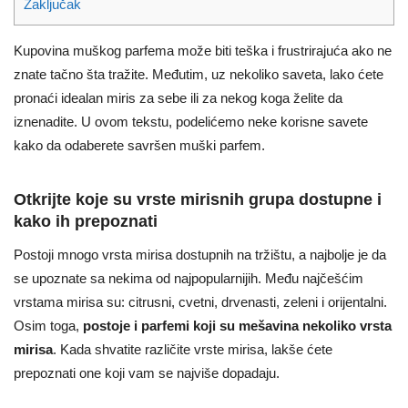
Zaključak
Kupovina muškog parfema može biti teška i frustrirajuća ako ne
znate tačno šta tražite. Međutim, uz nekoliko saveta, lako ćete
pronaći idealan miris za sebe ili za nekog koga želite da
iznenadite. U ovom tekstu, podelićemo neke korisne savete
kako da odaberete savršen muški parfem.
Otkrijte koje su vrste mirisnih grupa dostupne i
kako ih prepoznati
Postoji mnogo vrsta mirisa dostupnih na tržištu, a najbolje je da
se upoznate sa nekima od najpopularnijih. Među najčešćim
vrstama mirisa su: citrusni, cvetni, drvenasti, zeleni i orijentalni.
Osim toga,
postoje i parfemi koji su mešavina nekoliko vrsta
mirisa
. Kada shvatite različite vrste mirisa, lakše ćete
prepoznati one koji vam se najviše dopadaju.