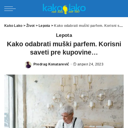
Kako Lako
>
Život
>
Lepota
>
Kako odabrati muški parfem. Korisni saveti pre kupovine…
Lepota
Kako odabrati muški parfem. Korisni
saveti pre kupovine…
Predrag Konatarević
април 24, 2023
Posted
by