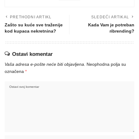
PRETHODNI ARTIKL
SLEDEĆI ARTIKAL
Zašto su kuće sve traženije
Kada Vam je potreban
kod kupaca nekretnina?
ribrending?
Ostavi komentar
Vaša adresa e-pošte neće biti objavljena.
Neophodna polja su
označena
*