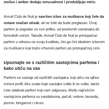
mošus i amber dodaju senzualnost i produbljuju miris
.
Armaf Club de Nuit je
savršen izbor za muškarce koji žele da
ostave snažan utisak
, ali ne žele da bude preglasan. Ovaj
parfem je pogodan za sve prilike, od poslovnih sastanaka do
formalnih večeri. Takođe, Armaf Club de Nuit je pristupačan
parfem u odnosu na svoju kvalitetu, što ga čini idealnim izborom
za muškarce koji traže vrhunski parfem po pristupačnoj ceni.
Upoznajte se s različitim sastojcima parfema i
kako utiču na vas
Parfemi se sastoje od različitih sastojaka, koji utiču na njihov
mirisni profil. Ako znate koje sastojke volite ili ne volite, lakše
ćete odabrati parfem koji vam odgovara. Među najčešćim
sastojcima parfema su sandalovina, pačuli, vetiver, lavanda,
jasmin, bergamot i citrusi.