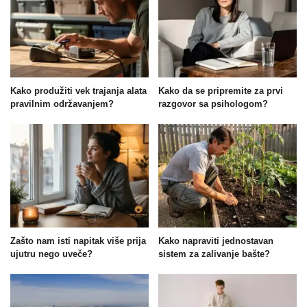
Kako produžiti vek trajanja alata
Kako da se pripremite za prvi
pravilnim održavanjem?
razgovor sa psihologom?
Zašto nam isti napitak više prija
Kako napraviti jednostavan
ujutru nego uveče?
sistem za zalivanje bašte?