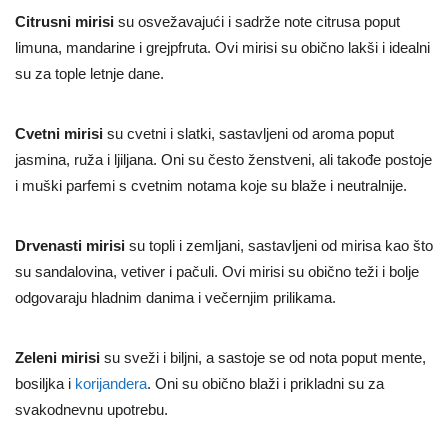
Citrusni mirisi
su osvežavajući i sadrže note citrusa poput
limuna, mandarine i grejpfruta. Ovi mirisi su obično lakši i idealni
su za tople letnje dane.
Cvetni mirisi
su cvetni i slatki, sastavljeni od aroma poput
jasmina, ruža i ljiljana. Oni su često ženstveni, ali takođe postoje
i muški parfemi s cvetnim notama koje su blaže i neutralnije.
Drvenasti mirisi
su topli i zemljani, sastavljeni od mirisa kao što
su sandalovina, vetiver i pačuli. Ovi mirisi su obično teži i bolje
odgovaraju hladnim danima i večernjim prilikama.
Zeleni mirisi
su sveži i biljni, a sastoje se od nota poput mente,
bosiljka i
korijandera
. Oni su obično blaži i prikladni su za
svakodnevnu upotrebu.