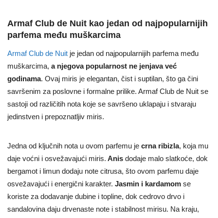
Armaf Club de Nuit kao jedan od najpopularnijih
parfema među muškarcima
Armaf Club de Nuit
je jedan od najpopularnijih parfema među
muškarcima,
a njegova popularnost ne jenjava već
godinama
. Ovaj miris je elegantan, čist i suptilan, što ga čini
savršenim za poslovne i formalne prilike. Armaf Club de Nuit se
sastoji od različitih nota koje se savršeno uklapaju i stvaraju
jedinstven i prepoznatljiv miris.
Jedna od ključnih nota u ovom parfemu je
crna ribizla
, koja mu
daje voćni i osvežavajući miris.
Anis
dodaje malo slatkoće, dok
bergamot i limun dodaju note citrusa, što ovom parfemu daje
osvežavajući i energični karakter.
Jasmin i kardamom
se
koriste za dodavanje dubine i topline, dok cedrovo drvo i
sandalovina daju drvenaste note i stabilnost mirisu. Na kraju,