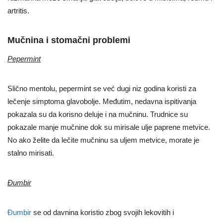
artritis.
Mučnina i stomačni problemi
Pepermint
Slično mentolu, pepermint se već dugi niz godina koristi za
lečenje simptoma glavobolje. Međutim, nedavna ispitivanja
pokazala su da korisno deluje i na mučninu. Trudnice su
pokazale manje mučnine dok su mirisale ulje paprene metvice.
No ako želite da lečite mučninu sa uljem metvice, morate je
stalno mirisati.
Đumbir
Đumbir
se od davnina koristio zbog svojih lekovitih i