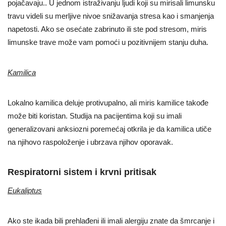
pojačavaju.. U jednom istraživanju ljudi koji su mirisali limunsku
travu videli su merljive nivoe snižavanja stresa kao i smanjenja
napetosti. Ako se osećate zabrinuto ili ste pod stresom, miris
limunske trave može vam pomoći u pozitivnijem stanju duha.
Kamilica
Lokalno kamilica deluje protivupalno, ali miris kamilice takođe
može biti koristan. Studija na pacijentima koji su imali
generalizovani anksiozni poremećaj otkrila je da kamilica utiče
na njihovo raspoloženje i ubrzava njihov oporavak.
Respiratorni sistem i krvni pritisak
Eukaliptus
Ako ste ikada bili prehlađeni ili imali alergiju znate da šmrcanje i