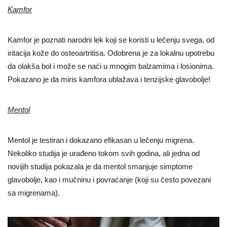
Kamfor
Kamfor je poznati narodni lek koji se koristi u lečenju svega, od
iritacija kože do osteoartritisa. Odobrena je za lokalnu upotrebu
da olakša bol i može se naći u mnogim balzamima i losionima.
Pokazano je da miris kamfora ublažava i tenzijske glavobolje!
Mentol
Mentol je testiran i dokazano efikasan u lečenju migrena.
Nekoliko studija je urađeno tokom svih godina, ali jedna od
novijih studija pokazala je da mentol smanjuje simptome
glavobolje, kao i mučninu i povraćanje (koji su često povezani
sa migrenama).