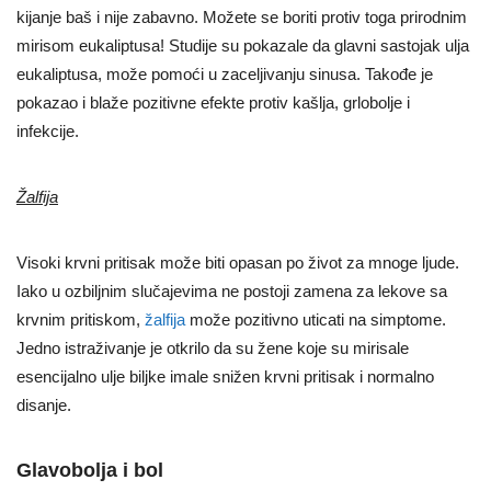
kijanje baš i nije zabavno. Možete se boriti protiv toga prirodnim
mirisom eukaliptusa! Studije su pokazale da glavni sastojak ulja
eukaliptusa, može pomoći u zaceljivanju sinusa. Takođe je
pokazao i blaže pozitivne efekte protiv kašlja, grlobolje i
infekcije.
Žalfija
Visoki krvni pritisak može biti opasan po život za mnoge ljude.
Iako u ozbiljnim slučajevima ne postoji zamena za lekove sa
krvnim pritiskom,
žalfija
može pozitivno uticati na simptome.
Jedno istraživanje je otkrilo da su žene koje su mirisale
esencijalno ulje biljke imale snižen krvni pritisak i normalno
disanje.
Glavobolja i bol