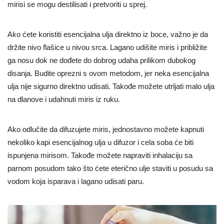
mirisi se mogu destilisati i pretvoriti u sprej.
Ako ćete koristiti esencijalna ulja direktno iz boce, važno je da
držite nivo flašice u nivou srca. Lagano udišite miris i približite
ga nosu dok ne dođete do dobrog udaha prilikom dubokog
disanja. Budite oprezni s ovom metodom, jer neka esencijalna
ulja nije sigurno direktno udisati. Takođe možete utrljati malo ulja
na dlanove i udahnuti miris iz ruku.
Ako odlučite da difuzujete miris, jednostavno možete kapnuti
nekoliko kapi esencijalnog ulja u difuzor i cela soba će biti
ispunjena mirisom. Takođe možete napraviti inhalaciju sa
parnom posudom tako što ćete eterično ulje staviti u posudu sa
vodom koja isparava i lagano udisati paru.