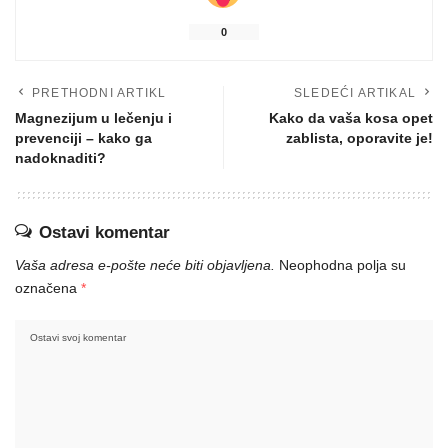
0
PRETHODNI ARTIKL
SLEDEĆI ARTIKAL
Magnezijum u lečenju i
Kako da vaša kosa opet
prevenciji – kako ga
zablista, oporavite je!
nadoknaditi?
Ostavi komentar
Vaša adresa e-pošte neće biti objavljena.
Neophodna polja su
označena
*