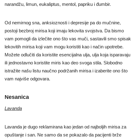
narandžu, limun, eukaliptus, mentol, papriku i đumbir.
Od nemirnog sna, anksioznosti i depresije pa do mučnine,
postoji bezbroj mirisa koji imaju lekovita svojstva. Da bismo
vam pomogli da izlečite ono što vas muči, sastavili smo spisak
lekovitih mirisa koji vam mogu koristiti kao i način upotrebe.
Možete odlučiti da koristite esencijalna ulja, ulja koja isparavaju
ili jednostavno koristite miris kao deo svoga stila. Slobodno
istražite našu listu naučno podržanih mirisa i izaberite ono što
vam najviše odgovara.
Nesanica
Lavanda
Lavanda je dugo reklamirana kao jedan od najboljih mirisa za
opuštanje i san. Ne samo da se pokazalo da pacijenti brže