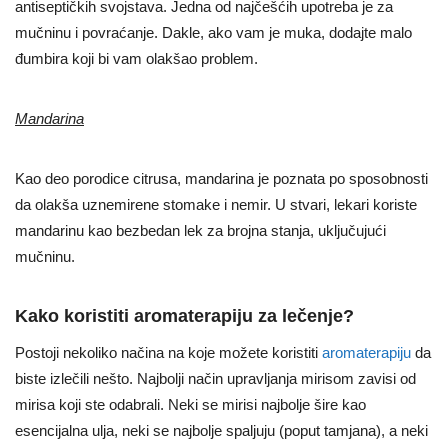
antiseptičkih svojstava. Jedna od najčešćih upotreba je za
mučninu i povraćanje. Dakle, ako vam je muka, dodajte malo
đumbira koji bi vam olakšao problem.
Mandarina
Kao deo porodice citrusa, mandarina je poznata po sposobnosti
da olakša uznemirene stomake i nemir. U stvari, lekari koriste
mandarinu kao bezbedan lek za brojna stanja, uključujući
mučninu.
Kako koristiti aromaterapiju za lečenje?
Postoji nekoliko načina na koje možete koristiti
aromaterapiju
da
biste izlečili nešto. Najbolji način upravljanja mirisom zavisi od
mirisa koji ste odabrali. Neki se mirisi najbolje šire kao
esencijalna ulja, neki se najbolje spaljuju (poput tamjana), a neki