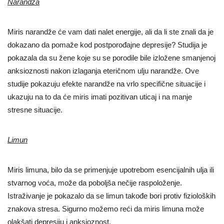
Narandža
Miris narandže će vam dati nalet energije, ali da li ste znali da je
dokazano da pomaže kod postporođajne depresije? Studija je
pokazala da su žene koje su se porodile bile izložene smanjenoj
anksioznosti nakon izlaganja eteričnom ulju narandže. Ove
studije pokazuju efekte narandže na vrlo specifične situacije i
ukazuju na to da će miris imati pozitivan uticaj i na manje
stresne situacije.
Limun
Miris limuna, bilo da se primenjuje upotrebom esencijalnih ulja ili
stvarnog voća, može da poboljša nečije raspoloženje.
Istraživanje je pokazalo da se limun takođe bori protiv fizioloških
znakova stresa. Sigurno možemo reći da miris limuna može
olakšati depresiju i anksioznost.