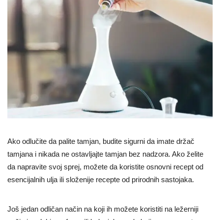
Ako odlučite da palite tamjan, budite sigurni da imate držač
tamjana i nikada ne ostavljajte tamjan bez nadzora. Ako želite
da napravite svoj sprej, možete da koristite osnovni recept od
esencijalnih ulja ili složenije recepte od prirodnih sastojaka.
Još jedan odličan način na koji ih možete koristiti na ležerniji