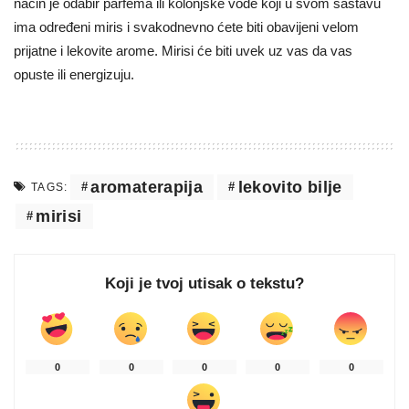
način je odabir parfema ili kolonjske vode koji u svom sastavu
ima određeni miris i svakodnevno ćete biti obavijeni velom
prijatne i lekovite arome. Mirisi će biti uvek uz vas da vas
opuste ili energizuju.
aromaterapija
lekovito bilje
TAGS:
mirisi
Koji je tvoj utisak o tekstu?
0
0
0
0
0