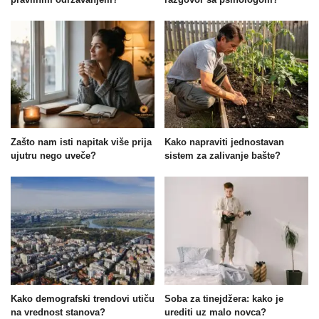
Zašto nam isti napitak više prija
Kako napraviti jednostavan
ujutru nego uveče?
sistem za zalivanje bašte?
Kako demografski trendovi utiču
Soba za tinejdžera: kako je
na vrednost stanova?
urediti uz malo novca?