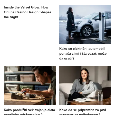
Inside the Velvet Glow: How
Online Casino Design Shapes
the Night
Kako se električni automobil
ponaša zimi i šta vozač može
da uradi?
Kako produžiti vek trajanja alata
Kako da se pripremite za prvi
pravilnim održavanjem?
razgovor sa psihologom?