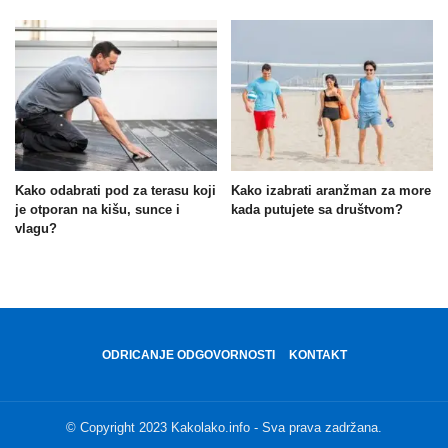
Kako odabrati pod za terasu koji
Kako izabrati aranžman za more
je otporan na kišu, sunce i
kada putujete sa društvom?
vlagu?
ODRICANJE ODGOVORNOSTI
KONTAKT
© Copyright 2023 Kakolako.info - Sva prava zadržana.