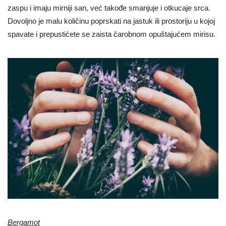
zaspu i imaju mirniji san, već takođe smanjuje i otkucaje srca.
Dovoljno je malu količinu poprskati na jastuk ili prostoriju u kojoj
spavate i prepustićete se zaista čarobnom opuštajućem mirisu.
Bergamot