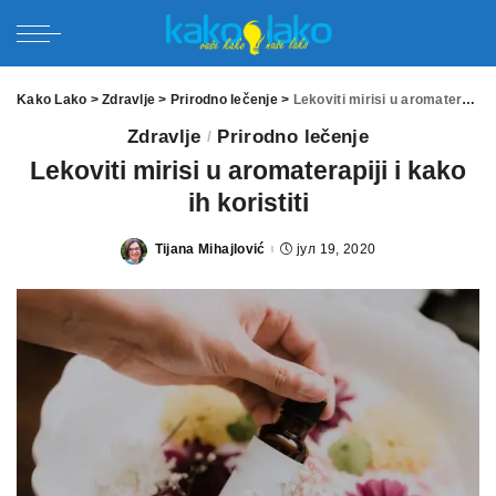
Kako Lako
>
Zdravlje
>
Prirodno lečenje
>
Lekoviti mirisi u aromaterapiji i kako ih koristiti
Zdravlje
Prirodno lečenje
Lekoviti mirisi u aromaterapiji i kako
ih koristiti
Tijana Mihajlović
јул 19, 2020
Posted
by