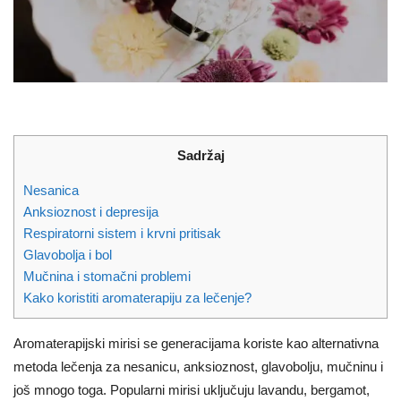
Sadržaj
Nesanica
Anksioznost i depresija
Respiratorni sistem i krvni pritisak
Glavobolja i bol
Mučnina i stomačni problemi
Kako koristiti aromaterapiju za lečenje?
Aromaterapijski mirisi se generacijama koriste kao alternativna
metoda lečenja za nesanicu, anksioznost, glavobolju, mučninu i
još mnogo toga. Popularni mirisi uključuju lavandu, bergamot,