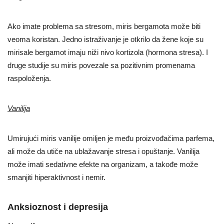
Ako imate problema sa stresom, miris bergamota može biti
veoma koristan. Jedno istraživanje je otkrilo da žene koje su
mirisale bergamot imaju niži nivo kortizola (hormona stresa). I
druge studije su miris povezale sa pozitivnim promenama
raspoloženja.
Vanilija
Umirujući miris vanilije omiljen je među proizvođačima parfema,
ali može da utiče na ublažavanje stresa i opuštanje. Vanilija
može imati sedativne efekte na organizam, a takođe može
smanjiti hiperaktivnost i nemir.
Anksioznost i depresija