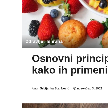
Zdravlje
Ishrana
Osnovni princip
kako ih primeni
Srbijanka Stanković
новембар 3, 2021
Autor:
Posted
by