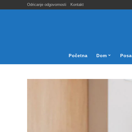
Odricanje odgovornosti
Kontakt
Početna
Dom
Posa