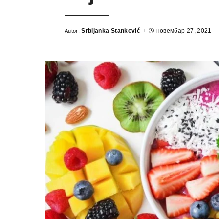
Srbijanka Stanković
новембар 27, 2021
Autor:
Posted
by