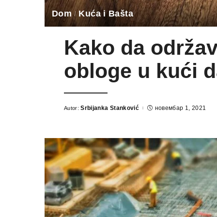
Dom
Kuća i Bašta
Kako da održav
obloge u kući d
Srbijanka Stanković
новембар 1, 2021
Autor:
Posted
by