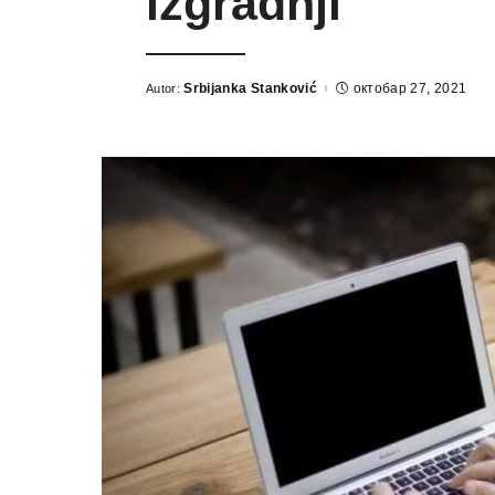
izgradnji
Srbijanka Stanković
октобар 27, 2021
Autor:
Posted
by