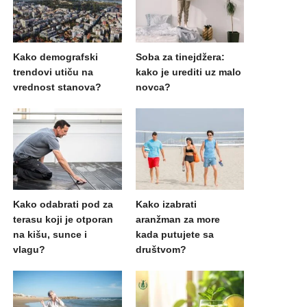
Kako demografski
Soba za tinejdžera:
trendovi utiču na
kako je urediti uz malo
vrednost stanova?
novca?
Kako odabrati pod za
Kako izabrati
terasu koji je otporan
aranžman za more
na kišu, sunce i
kada putujete sa
vlagu?
društvom?