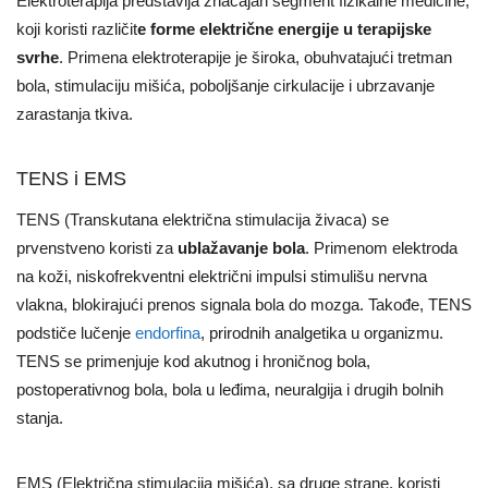
Elektroterapija predstavlja značajan segment fizikalne medicine,
koji koristi različit
e forme električne energije u terapijske
svrhe
. Primena elektroterapije je široka, obuhvatajući tretman
bola, stimulaciju mišića, poboljšanje cirkulacije i ubrzavanje
zarastanja tkiva.
TENS i EMS
TENS (Transkutana električna stimulacija živaca) se
prvenstveno koristi za
ublažavanje bola
. Primenom elektroda
na koži, niskofrekventni električni impulsi stimulišu nervna
vlakna, blokirajući prenos signala bola do mozga. Takođe, TENS
podstiče lučenje
endorfina
, prirodnih analgetika u organizmu.
TENS se primenjuje kod akutnog i hroničnog bola,
postoperativnog bola, bola u leđima, neuralgija i drugih bolnih
stanja.
EMS (Električna stimulacija mišića), sa druge strane, koristi