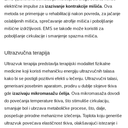
električne impulse za
izazivanje kontrakcije mišića
. Ova
metoda se primenjuje u rehabilitaciji nakon povreda, za jačanje
oslabljenih mišića, sprečavanje atrofije mišića i poboljšanje
mišićne izdržljivosti. EMS se takođe može koristiti za
poboljšanje cirkulacije i smanjenje spazma mišića.
Ultrazvučna terapija
Ultrazvuk terapija predstavlja terapijski modalitet fizikalne
medicine koji koristi mehaničku energiju ultrazvučnih talasa
kako bi se postigli pozitivni efekti u lečenju. Ultrazvučni talasi,
generisani posebnim aparatom, prodiru u dublje slojeve tkiva
gde
izazivaju mikromasažu ćelija
. Ova mikromasaža dovodi
do povećanja temperature tkiva, što stimuliše cirkulaciju,
smanjuje bol i ubrzava metaboličke procese, što, dalje,
pospešuje prirodne mehanizme izlečenja. Toplota koju generiše
ultrazvuk povećava elastičnost tkiva, olakšavajući istezanje i