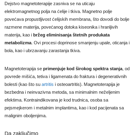
Dejstvo magnetoterapije zasniva se na uticaju
elektromagnetnog polja na ćelije i tkiva. Magnetno polje
povećava propustljivost ćelijskih membrana, što dovodi do bolje
razmene materija, povećanog dotoka kiseonika i hranljivih
materija, kao i
bržeg eliminisanja štetnih produkata
metabolizma
. Ovi procesi doprinose smanjenju upale, oticanja i
bola, kao i ubrzavanju zarastanja tkiva.
Magnetoterapija se
primenjuje kod širokog spektra stanja
, od
povrede mišića, tetiva i ligamenata do fraktura i degenerativnih
bolesti (kao što su
artritis
i osteoartritis). Magnetoterapija je
bezbedna i neinvazivna metoda, sa minimalnim neželjenim
efektima. Kontraindikovana je kod trudnica, osoba sa
pejsmejkerom i metalnim implantima, kao i kod pacijenata sa
malignim oboljenjima.
Da zaključimo