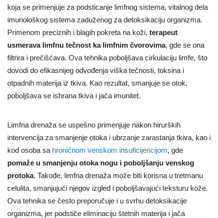
koja se primenjuje za podsticanje limfnog sistema, vitalnog dela
imunološkog sistema zaduženog za detoksikaciju organizma.
Primenom preciznih i blagih pokreta na koži,
terapeut
usmerava limfnu tečnost ka limfnim čvorovima
, gde se ona
filtrira i prečišćava. Ova tehnika poboljšava cirkulaciju limfe, što
dovodi do efikasnijeg odvođenja viška tečnosti, toksina i
otpadnih materija iz tkiva. Kao rezultat, smanjuje se otok,
poboljšava se ishrana tkiva i jača imunitet.
Limfna drenaža se uspešno primenjuje nakon hirurških
intervencija za smanjenje otoka i ubrzanje zarastanja tkiva, kao i
kod osoba sa
hroničnom venskom insuficijencijom
, gde
pomaže u smanjenju otoka nogu i poboljšanju venskog
protoka
. Takođe, limfna drenaža može biti korisna u tretmanu
celulita, smanjujući njegov izgled i poboljšavajući teksturu kože.
Ova tehnika se često preporučuje i u svrhu detoksikacije
organizma, jer podstiče eliminaciju štetnih materija i jača