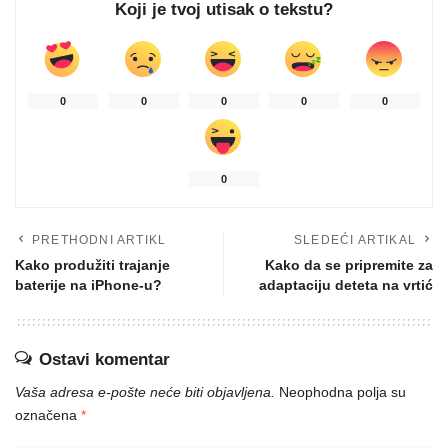
Koji je tvoj utisak o tekstu?
0
0
0
0
0
0
PRETHODNI ARTIKL
SLEDEĆI ARTIKAL
Kako produžiti trajanje
Kako da se pripremite za
baterije na iPhone-u?
adaptaciju deteta na vrtić
Ostavi komentar
Vaša adresa e-pošte neće biti objavljena.
Neophodna polja su
označena
*