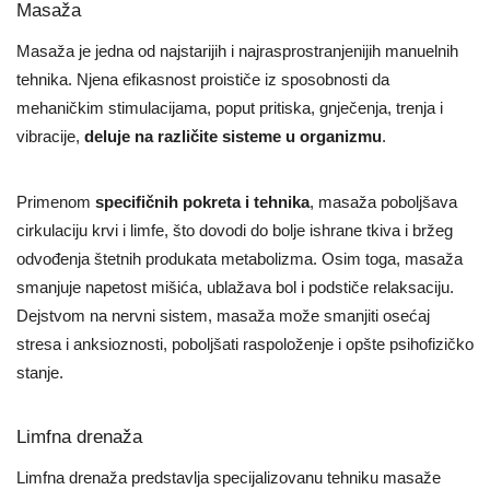
Masaža
Masaža je jedna od najstarijih i najrasprostranjenijih manuelnih
tehnika. Njena efikasnost proističe iz sposobnosti da
mehaničkim stimulacijama, poput pritiska, gnječenja, trenja i
vibracije,
deluje na različite sisteme u organizmu
.
Primenom
specifičnih pokreta i tehnika
, masaža poboljšava
cirkulaciju krvi i limfe, što dovodi do bolje ishrane tkiva i bržeg
odvođenja štetnih produkata metabolizma. Osim toga, masaža
smanjuje napetost mišića, ublažava bol i podstiče relaksaciju.
Dejstvom na nervni sistem, masaža može smanjiti osećaj
stresa i anksioznosti, poboljšati raspoloženje i opšte psihofizičko
stanje.
Limfna drenaža
Limfna drenaža predstavlja specijalizovanu tehniku masaže