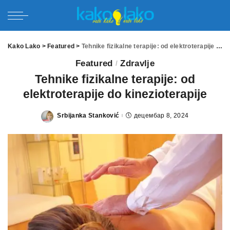
Kako Lako
>
Featured
>
Tehnike fizikalne terapije: od elektroterapije do kinezioterapije
Featured
Zdravlje
Tehnike fizikalne terapije: od
elektroterapije do kinezioterapije
Srbijanka Stanković
децембар 8, 2024
Posted
by