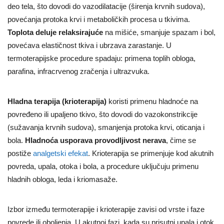
deo tela, što dovodi do vazodilatacije (širenja krvnih sudova),
povećanja protoka krvi i metaboličkih procesa u tkivima.
Toplota deluje relaksirajuće
na mišiće, smanjuje spazam i bol,
povećava elastičnost tkiva i ubrzava zarastanje. U
termoterapijske procedure spadaju: primena toplih obloga,
parafina, infracrvenog zračenja i ultrazvuka.
Hladna terapija (krioterapija)
koristi primenu hladnoće na
povređeno ili upaljeno tkivo, što dovodi do vazokonstrikcije
(sužavanja krvnih sudova), smanjenja protoka krvi, oticanja i
bola.
Hladnoća usporava provodljivost nerava
, čime se
postiže
analgetski efekat
. Krioterapija se primenjuje kod akutnih
povreda, upala, otoka i bola, a procedure uključuju primenu
hladnih obloga, leda i kriomasaže.
Izbor između termoterapije i krioterapije zavisi od vrste i faze
povrede ili oboljenja. U akutnoj fazi, kada su prisutni upala i otok,