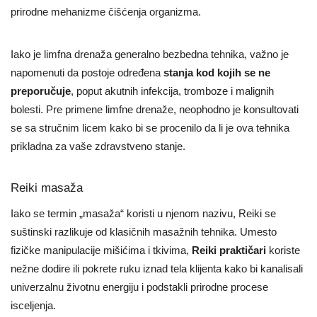
prirodne mehanizme čišćenja organizma.
Iako je limfna drenaža generalno bezbedna tehnika, važno je
napomenuti da postoje određena
stanja kod kojih se ne
preporučuje
, poput akutnih infekcija, tromboze i malignih
bolesti. Pre primene limfne drenaže, neophodno je konsultovati
se sa stručnim licem kako bi se procenilo da li je ova tehnika
prikladna za vaše zdravstveno stanje.
Reiki masaža
Iako se termin „masaža“ koristi u njenom nazivu, Reiki se
suštinski razlikuje od klasičnih masažnih tehnika. Umesto
fizičke manipulacije mišićima i tkivima,
Reiki praktičari
koriste
nežne dodire ili pokrete ruku iznad tela klijenta kako bi kanalisali
univerzalnu životnu energiju i podstakli prirodne procese
isceljenja.