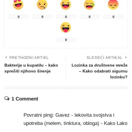
0
0
0
0
0
0
PRETHODNI ARTIKL
SLEDEĆI ARTIKAL
Bakterije u kupatilu – kako
Lozinka za društvene mreže
sprečiti njihovo širenje
– Kako odabrati sigurnu
lozinku?
1 Comment
Povratni ping:
Gavez - lekovita svojstva i
upotreba (melem, tinktura, obloga) - Kako Lako