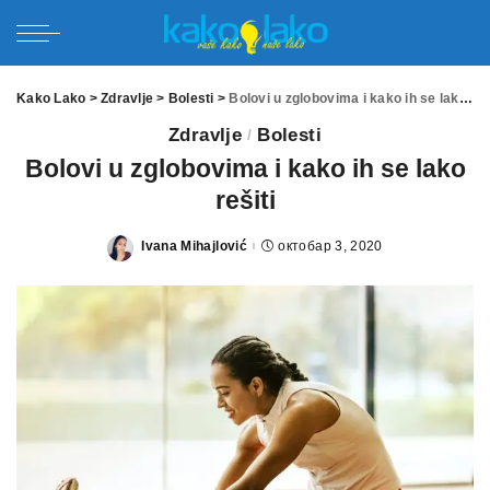
Kako Lako
>
Zdravlje
>
Bolesti
>
Bolovi u zglobovima i kako ih se lako rešiti
Zdravlje
Bolesti
Bolovi u zglobovima i kako ih se lako
rešiti
Ivana Mihajlović
октобар 3, 2020
Posted
by