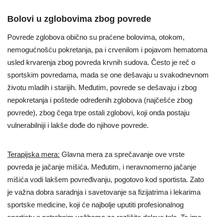
Bolovi u zglobovima zbog povrede
Povrede zglobova obično su praćene bolovima, otokom,
nemogućnošću pokretanja, pa i crvenilom i pojavom hematoma
usled krvarenja zbog povreda krvnih sudova. Često je reč o
sportskim povredama, mada se one dešavaju u svakodnevnom
životu mladih i starijih. Međutim, povrede se dešavaju i zbog
nepokretanja i poštede određenih zglobova (najčešće zbog
povrede), zbog čega trpe ostali zglobovi, koji onda postaju
vulnerabilniji i lakše dođe do njihove povrede.
Terapijska mera:
Glavna mera za sprečavanje ove vrste
povreda je jačanje mišića. Međutim, i neravnomerno jačanje
mišića vodi lakšem povređivanju, pogotovo kod sportista. Zato
je važna dobra saradnja i savetovanje sa fizijatrima i lekarima
sportske medicine, koji će najbolje uputiti profesionalnog