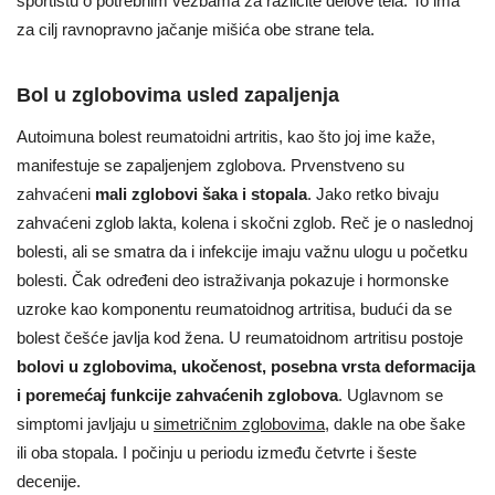
sportistu o potrebnim vežbama za različite delove tela. To ima
za cilj ravnopravno jačanje mišića obe strane tela.
Bol u zglobovima usled zapaljenja
Autoimuna bolest reumatoidni artritis, kao što joj ime kaže,
manifestuje se zapaljenjem zglobova. Prvenstveno su
zahvaćeni
mali zglobovi šaka i stopala
. Jako retko bivaju
zahvaćeni zglob lakta, kolena i skočni zglob. Reč je o naslednoj
bolesti, ali se smatra da i infekcije imaju važnu ulogu u početku
bolesti. Čak određeni deo istraživanja pokazuje i hormonske
uzroke kao komponentu reumatoidnog artritisa, budući da se
bolest češće javlja kod žena. U reumatoidnom artritisu postoje
bolovi u zglobovima, ukočenost, posebna vrsta deformacija
i poremećaj funkcije zahvaćenih zglobova
. Uglavnom se
simptomi javljaju u
simetričnim zglobovima
, dakle na obe šake
ili oba stopala. I počinju u periodu između četvrte i šeste
decenije.