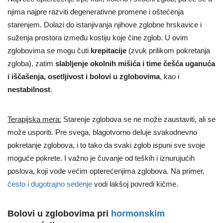
njima najpre razviti degenerativne promene i oštećenja
starenjem. Dolazi do istanjivanja njihove zglobne hrskavice i
suženja prostora između kostiju koje čine zglob. U ovim
zglobovima se mogu čuti
krepitacije
(zvuk prilikom pokretanja
zgloba), zatim
slabljenje okolnih mišića i time češća uganuća
i iščašenja,
osetljivost i bolovi u zglobovima
, kao i
nestabilnost
.
Terapijska mera:
Starenje zglobova se ne može zaustaviti, ali se
može usporiti. Pre svega, blagotvorno deluje svakodnevno
pokretanje zglobova, i to tako da svaki zglob ispuni sve svoje
moguće pokrete. I važno je čuvanje od teških i iznurujućih
poslova, koji vode većim opterećenjima zglobova. Na primer,
često i dugotrajno sedenje
vodi lakšoj povredi kičme.
Bolovi u zglobovima pri
hormonskim