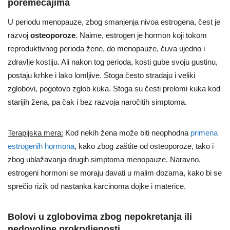
poremećajima
U periodu menopauze, zbog smanjenja nivoa estrogena, čest je
razvoj
osteoporoze
. Naime, estrogen je hormon koji tokom
reproduktivnog perioda žene, do menopauze, čuva ujedno i
zdravlje kostiju. Ali nakon tog perioda, kosti gube svoju gustinu,
postaju krhke i lako lomljive. Stoga često stradaju i veliki
zglobovi, pogotovo zglob kuka. Stoga su česti prelomi kuka kod
starijih žena, pa čak i bez razvoja naročitih simptoma.
Terapijska mera:
Kod nekih žena može biti neophodna
primena
estrogenih hormona
, kako zbog zaštite od osteoporoze, tako i
zbog ublažavanja drugih simptoma menopauze. Naravno,
estrogeni hormoni se moraju davati u malim dozama, kako bi se
sprečio rizik od nastanka karcinoma dojke i materice.
Bolovi u zglobovima zbog nepokretanja ili
nedovoljne prokrvljenosti