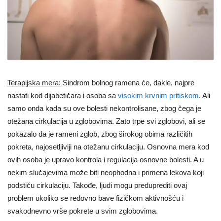
Terapijska mera:
Sindrom bolnog ramena će, dakle, najpre
nastati kod dijabetičara i osoba sa
visokim krvnim pritiskom
. Ali
samo onda kada su ove bolesti nekontrolisane, zbog čega je
otežana cirkulacija u zglobovima. Zato trpe svi zglobovi, ali se
pokazalo da je rameni zglob, zbog širokog obima različitih
pokreta, najosetljiviji na otežanu cirkulaciju. Osnovna mera kod
ovih osoba je upravo kontrola i regulacija osnovne bolesti. A u
nekim slučajevima može biti neophodna i primena lekova koji
podstiču cirkulaciju. Takođe, ljudi mogu preduprediti ovaj
problem ukoliko se redovno bave fizičkom aktivnošću i
svakodnevno vrše pokrete u svim zglobovima.