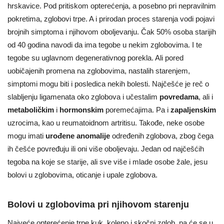
hrskavice. Pod pritiskom opterećenja, a posebno pri nepravilnim
pokretima, zglobovi trpe. A i prirodan proces starenja vodi pojavi
brojnih simptoma i njihovom oboljevanju. Čak 50% osoba starijih
od 40 godina navodi da ima tegobe u nekim zglobovima. I te
tegobe su uglavnom degenerativnog porekla. Ali pored
uobičajenih promena na zglobovima, nastalih starenjem,
simptomi mogu biti i posledica nekih bolesti. Najčešće je reč o
slabljenju ligamenata oko zglobova i učestalim
povredama
, ali i
metaboličkim
i
hormonskim
poremećajima. Pa i
zapaljenskim
uzrocima, kao u reumatoidnom artritisu. Takođe, neke osobe
mogu imati
urođene anomalije
određenih zglobova, zbog čega
ih češće povređuju ili oni više oboljevaju. Jedan od najčešćih
tegoba na koje se starije, ali sve više i mlade osobe žale, jesu
bolovi u zglobovima, oticanje i upale zglobova.
Bolovi u zglobovima pri njihovom starenju
Najveće opterećenje trpe kuk, koleno i skočni zglob, pa će se u