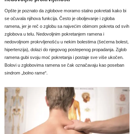
Opšte je poznato da zglobove moramo stalno pokretati kako bi
se očuvala njihova funkcija. Često je oboljevanje i zgloba
ramena, jer je reč o zglobu sa najvećim obimom pokreta od svih
zglobova u telu. Nedovoljnim pokretanjem ramena i
nedovoljnom prokrvljenošću u nekim bolestima (šećerna bolest,
hipertenzija), dolazi do njegovog postepenog propadanja. Zglob
ramena gubi svoju moć pokretanja i postaje sve više ukočen.
Bolovi u zglobovima ramena se čak označavaju kao poseban
sindrom „bolno rame“.