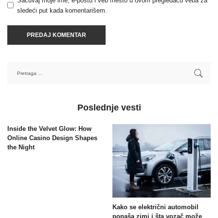
Sačuvaj moje ime, e-poštu i veb mesto u ovom pregledaču veba za
sledeći put kada komentarišem.
Poslednje vesti
Inside the Velvet Glow: How
Online Casino Design Shapes
the Night
Kako se električni automobil
ponaša zimi i šta vozač može