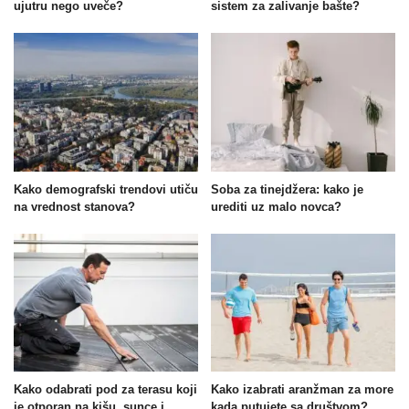
ujutru nego uveče?
sistem za zalivanje bašte?
Kako demografski trendovi utiču
Soba za tinejdžera: kako je
na vrednost stanova?
urediti uz malo novca?
Kako odabrati pod za terasu koji
Kako izabrati aranžman za more
je otporan na kišu, sunce i
kada putujete sa društvom?