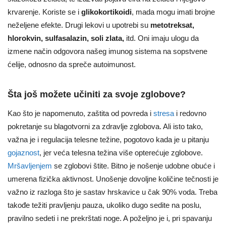
krvarenje. Koriste se i
glikokortikoidi
, mada mogu imati brojne
neželjene efekte. Drugi lekovi u upotrebi su
metotreksat,
hlorokvin, sulfasalazin, soli zlata,
itd. Oni imaju ulogu da
izmene način odgovora našeg imunog sistema na sopstvene
ćelije, odnosno da spreče autoimunost.
Šta još možete učiniti za svoje zglobove?
Kao što je napomenuto, zaštita od povreda i
stresa
i redovno
pokretanje su blagotvorni za zdravlje zglobova. Ali isto tako,
važna je i regulacija telesne težine, pogotovo kada je u pitanju
gojaznost
, jer veća telesna težina više opterećuje zglobove.
Mršavljenjem
se zglobovi štite. Bitno je nošenje udobne obuće i
umerena fizička aktivnost. Unošenje dovoljne količine tečnosti je
važno iz razloga što je sastav hrskavice u čak 90% voda. Treba
takođe težiti pravljenju pauza, ukoliko dugo sedite na poslu,
pravilno sedeti i ne prekrštati noge. A poželjno je i, pri spavanju