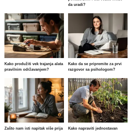
da uradi?
Kako produžiti vek trajanja alata
Kako da se pripremite za prvi
pravilnim održavanjem?
razgovor sa psihologom?
Zašto nam isti napitak više prija
Kako napraviti jednostavan