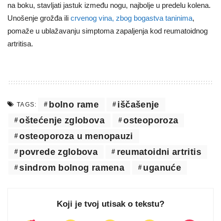
na boku, stavljati jastuk između nogu, najbolje u predelu kolena.
Unošenje grožđa ili
crvenog vina, zbog bogastva taninima
,
pomaže u ublažavanju simptoma zapaljenja kod reumatoidnog
artritisa.
bolno rame
iščašenje
TAGS:
oštećenje zglobova
osteoporoza
osteoporoza u menopauzi
povrede zglobova
reumatoidni artritis
sindrom bolnog ramena
uganuće
Koji je tvoj utisak o tekstu?