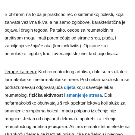
S obzirom na to da je praktično reč o sistemskoj bolesti, koja
zahvata vezivna tkiva, a ne samo zglobove, karakteristična je
pojava i drugih tegoba. Pa tako, osobe sa reumatoidnim
artritisom mogu imati poremećaje od strane srca, pluća, i
zapaljenja vežnjače oka (konjunktivitis). Opisane su i
neurološke tegobe, kao i uvećanje slezine, kod pojedinaca.
Terapijska mera:
Kod reumatoidnog artritisa, dale su rezultate i
farmakološke i nefarmakološke mere. Pod nefarmakološkim se
podrazumevaju odgovarajuća
dijeta
koju savetuje lekar
reumatolog,
fizička aktivnost
i
smanjenje stresa
. Dok
nefarmakološke obuhvataju širok spektar lekova koji služe za
smanjenje simptoma bolesti, mada potpuno izlečenje nije
moguće. Jedan od najstarijih lekova u upotrebi za lečenje
reumatoidnog artritisa je
aspirin
. Ali može imati štetne efekte na
sluzokožu želuca, te izazvati pojavu čira na želucu i njegovo