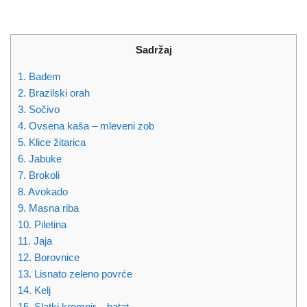
Sadržaj
1. Badem
2. Brazilski orah
3. Sočivo
4. Ovsena kaša – mleveni zob
5. Klice žitarica
6. Jabuke
7. Brokoli
8. Avokado
9. Masna riba
10. Piletina
11. Jaja
12. Borovnice
13. Lisnato zeleno povrće
14. Kelj
15. Slatki krompir – batat