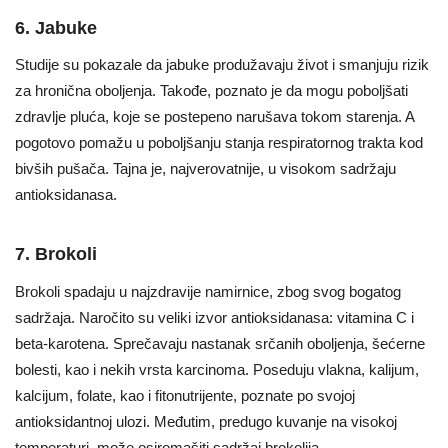
6. Jabuke
Studije su pokazale da jabuke produžavaju život i smanjuju rizik
za hronična oboljenja. Takođe, poznato je da mogu poboljšati
zdravlje pluća, koje se postepeno narušava tokom starenja. A
pogotovo pomažu u poboljšanju stanja respiratornog trakta kod
bivših pušača. Tajna je, najverovatnije, u visokom sadržaju
antioksidanasa.
7. Brokoli
Brokoli spadaju u najzdravije namirnice, zbog svog bogatog
sadržaja. Naročito su veliki izvor antioksidanasa: vitamina C i
beta-karotena. Sprečavaju nastanak srčanih oboljenja, šećerne
bolesti, kao i nekih vrsta karcinoma. Poseduju vlakna, kalijum,
kalcijum, folate, kao i fitonutrijente, poznate po svojoj
antioksidantnoj ulozi. Međutim, predugo kuvanje na visokoj
temperaturi, može osiromašiti sadržaj brokolija.