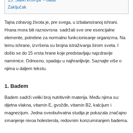
Zaključak
Tajna zdravog života je, pre svega, u izbalansiranoj ishrani.
Hrana mora biti raznovrsna sadržati sve one esencijalne
elemente, potrebne za normalno funkcionisanje organizma. Na
temu ishrane, izvršena su brojna istraživanja širom sveta. I
došlo se do 15 vrsta hrane koje predstavljaju najzdravije
namirnice. Odnosno, spadaju u najhranljivije. Saznajte više o
njima u daljem tekstu.
1. Badem
Badem sadrži veliki broj nutritivnih materija. Među njima su:
dijetna vlakna, vitamin E, gvožđe, vitamin B2, kalcijum i
magnezijum. Jedna sveobuhvatna studija je pokazala značajno
smanjenje nivoa holesterola, redovnim konzumiranjem badema.