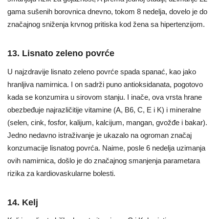
gama sušenih borovnica dnevno, tokom 8 nedelja, dovelo je do
značajnog sniženja krvnog pritiska kod žena sa hipertenzijom.
13. Lisnato zeleno povrće
U najzdravije lisnato zeleno povrće spada spanać, kao jako
hranljiva namirnica. I on sadrži puno antioksidanata, pogotovo
kada se konzumira u sirovom stanju. I inače, ova vrsta hrane
obezbeđuje najrazličitije vitamine (A, B6, C, E i K) i mineralne
(selen, cink, fosfor, kalijum, kalcijum, mangan, gvožđe i bakar).
Jedno nedavno istraživanje je ukazalo na ogroman značaj
konzumacije lisnatog povrća. Naime, posle 6 nedelja uzimanja
ovih namirnica, došlo je do značajnog smanjenja parametara
rizika za kardiovaskularne bolesti.
14. Kelj