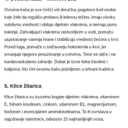
Ovsena kaša je sve češći vid doručka, pogotovo kod osoba
koje žele da regulišu probavu ili telesnu težinu. Imaju visoku
nutritivnu vrednost i obiluju dijetnim vlaknima, a nemaju puno
kalorija. Zahvaljujući vlaknima rastvorljivim u vodi, pomažu
usporavanje varenja hrane i stabilizuju vrednost šećera u krvi.
Pored toga, pomaže u snižavanju holesterola u krvi, jer
smanjuje njegovo preuzimanje u crevima. Time se utiče i na
kardiovaskularno zdravlje. Dobar je izvor folne kiseline i
kalijuma, što čini ovsenu kašu poželjnom u ishrani trudnica.
5. Klice žitarica
Klice žitarica su izuzetno bogate dijetnim vlaknima, vitaminom
E, folnom kiselinom, cinkom, vitaminom B1, magnezijumom,
fosforom i esencijalnim aminokiselinama. To ih svrstava u
najzdravije namirnice, odnosno 15 najhranljivijih vrsta.