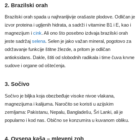
2. Brazilski orah
Brazilski orah spada u najhranljivije orašaste plodove. Odličan je
izvor proteina i ugljenih hidrata, a sadrži i vitamine B1 i E, kao i
magnezijum i
cink
. Ali ono što posebno izdvaja brazilski orah
jeste sadržaj
selena
. Selen je jako važan mineral, pogotovo za
održavanje funkcije štitne žlezde, a pritom je odličan
antioksidans. Dakle, štiti od slobodnih radikala i time čuva krvne
sudove i organe od oštećenja.
3. Sočivo
Sočivo je biljka koja obezbeđuje visoke nivoe vlakana,
magnezijuma i kalijuma. Naročito se koristi u azijskim
zemljama: Pakistanu, Nepalu, Bangladešu, Šri Lanki, ali je
popularno i kod nas. Obično se konzumira u kuvanom obliku.
4. Ovsena kaša – mleveni zob