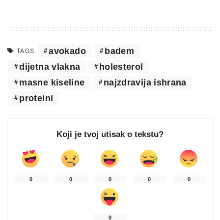
avokado
badem
TAGS:
dijetna vlakna
holesterol
masne kiseline
najzdravija ishrana
proteini
Koji je tvoj utisak o tekstu?
0
0
0
0
0
0