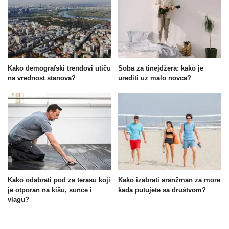
Kako demografski trendovi utiču
Soba za tinejdžera: kako je
na vrednost stanova?
urediti uz malo novca?
Kako odabrati pod za terasu koji
Kako izabrati aranžman za more
je otporan na kišu, sunce i
kada putujete sa društvom?
vlagu?