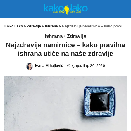
Kako Lako
>
Zdravlje
>
Ishrana
>
Najzdravije namirnice – kako pravilna ishrana utiče na naše zdravlje
Ishrana
Zdravlje
Najzdravije namirnice – kako pravilna
ishrana utiče na naše zdravlje
Ivana Mihajlović
децембар 20, 2020
Posted
by