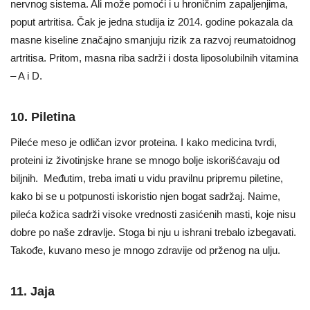
nervnog sistema. Ali može pomoći i u hroničnim zapaljenjima,
poput artritisa. Čak je jedna studija iz 2014. godine pokazala da
masne kiseline značajno smanjuju rizik za razvoj reumatoidnog
artritisa. Pritom, masna riba sadrži i dosta liposolubilnih vitamina
– A i D.
10. Piletina
Pileće meso je odličan izvor proteina. I kako medicina tvrdi,
proteini iz životinjske hrane se mnogo bolje iskorišćavaju od
biljnih. Međutim, treba imati u vidu pravilnu pripremu piletine,
kako bi se u potpunosti iskoristio njen bogat sadržaj. Naime,
pileća kožica sadrži visoke vrednosti zasićenih masti, koje nisu
dobre po naše zdravlje. Stoga bi nju u ishrani trebalo izbegavati.
Takođe, kuvano meso je mnogo zdravije od prženog na ulju.
11. Jaja