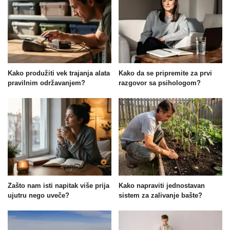
Kako produžiti vek trajanja alata
Kako da se pripremite za prvi
pravilnim održavanjem?
razgovor sa psihologom?
Zašto nam isti napitak više prija
Kako napraviti jednostavan
ujutru nego uveče?
sistem za zalivanje bašte?