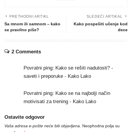
PRETHODNI ARTIKL
SLEDEĆI ARTIKAL
Sa mnom ili samnom – kako
Kako pospešiti učenje kod
se pravilno piše?
dece
2 Comments
Povratni ping:
Kako se rešiti nadutosti? -
saveti i preporuke - Kako Lako
Povratni ping:
Kako se na najbolji način
motivisati za trening - Kako Lako
Ostavite odgovor
Vaša adresa e-pošte neće biti objavljena.
Neophodna polja su