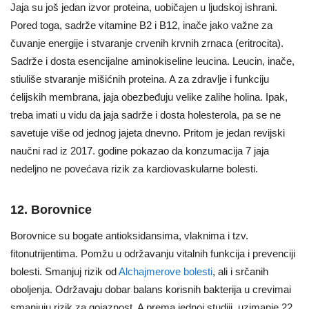
Jaja su još jedan izvor proteina, uobičajen u ljudskoj ishrani.
Pored toga, sadrže vitamine B2 i B12, inače jako važne za
čuvanje energije i stvaranje crvenih krvnih zrnaca (eritrocita).
Sadrže i dosta esencijalne aminokiseline leucina. Leucin, inače,
stiuliše stvaranje mišićnih proteina. A za zdravlje i funkciju
ćelijskih membrana, jaja obezbeđuju velike zalihe holina. Ipak,
treba imati u vidu da jaja sadrže i dosta holesterola, pa se ne
savetuje više od jednog jajeta dnevno. Pritom je jedan revijski
naučni rad iz 2017. godine pokazao da konzumacija 7 jaja
nedeljno ne povećava rizik za kardiovaskularne bolesti.
12. Borovnice
Borovnice su bogate antioksidansima, vlaknima i tzv.
fitonutrijentima. Pomžu u održavanju vitalnih funkcija i prevenciji
bolesti. Smanjuj rizik od
Alchajmerove bolesti
, ali i srčanih
oboljenja. Održavaju dobar balans korisnih bakterija u crevimai
smanjuju rizik za gojaznost, A prema jednoj studiji, uzimanje 22