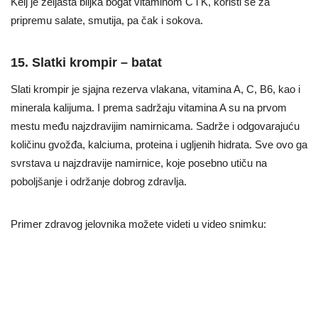
Kelj je zeljasta biljka bogat vitaminom C i K, koristi se za
pripremu salate, smutija, pa čak i sokova.
15. Slatki krompir – batat
Slati krompir je sjajna rezerva vlakana, vitamina A, C, B6, kao i
minerala kalijuma. I prema sadržaju vitamina A su na prvom
mestu među najzdravijim namirnicama. Sadrže i odgovarajuću
količinu gvožđa, kalciuma, proteina i ugljenih hidrata. Sve ovo ga
svrstava u najzdravije namirnice, koje posebno utiču na
poboljšanje i održanje dobrog zdravlja.
Primer zdravog jelovnika možete videti u video snimku: