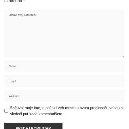
označena
*
Sačuvaj moje ime, e-poštu i veb mesto u ovom pregledaču veba za
sledeći put kada komentarišem.