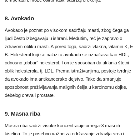
8. Avokado
Avokado je poznat po visokom sadržaju masti, zbog čega ga
ljudi često izbegavaju u ishrani. Međutim, reč je zapravo o
zdravom obliku masti. A pored toga, sadrži vlakna, vitamin K, E i
B. Holesterol koji se nalazi u avokadu se označava kao HDL,
odnosno „dobar“ holesterol. I on je sposoban da uklanja štetni
oblik holesterola, tj. LDL. Prema istraživanjima, postoje tvrdnje
da avokado ima antikancersko dejstvo. Tako da smanjuje
sposobnost preživljavanja malignih ćelija u karcinomu dojke,
debelog creva i prostate.
9. Masna riba
Masna riba sadrži visoke koncentracije omega-3 masnih
kiselina. To je posebno važno za održavanje zdravlja srca i