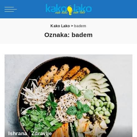
Kako Lako
>
badem
Oznaka:
badem
Ishrana
Zdravlje