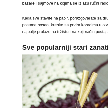
bazare i sajmove na kojima se izlažu ručni radov
Kada sve stavite na papir, porazgovarate sa drug
postane posao, krenite sa prvim koracima u otva
najbolje prolaze na tržištu i na koji način posta
Sve popularniji stari zanat