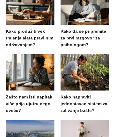
Kako produžiti vek
Kako da se pripremite
trajanja alata pravilnim
za prvi razgovor sa
održavanjem?
psihologom?
Zašto nam isti napitak
Kako napraviti
više prija ujutru nego
jednostavan sistem za
uveče?
zalivanje bašte?