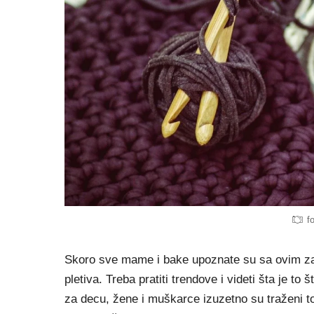
f
Skoro sve mame i bake upoznate su sa ovim za
pletiva. Treba pratiti trendove i videti šta je to
za decu, žene i muškarce izuzetno su traženi t