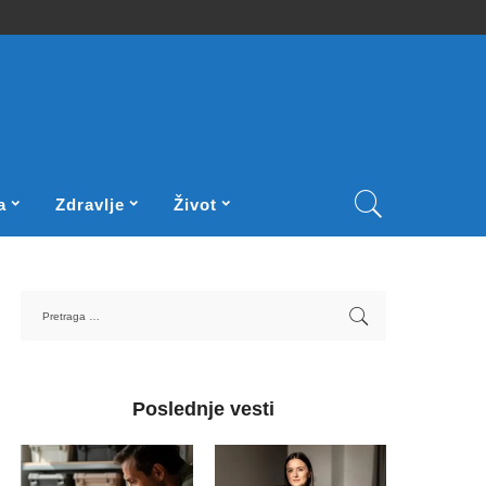
a
Zdravlje
Život
Poslednje vesti