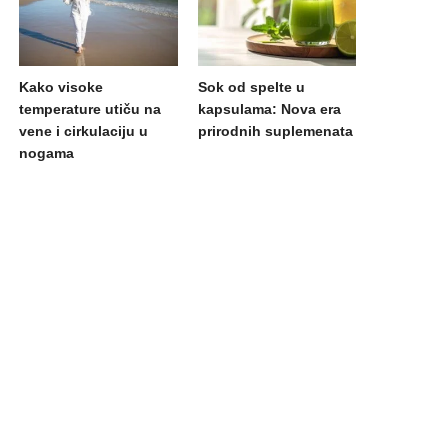
Kako visoke
Sok od spelte u
temperature utiču na
kapsulama: Nova era
vene i cirkulaciju u
prirodnih suplemenata
nogama