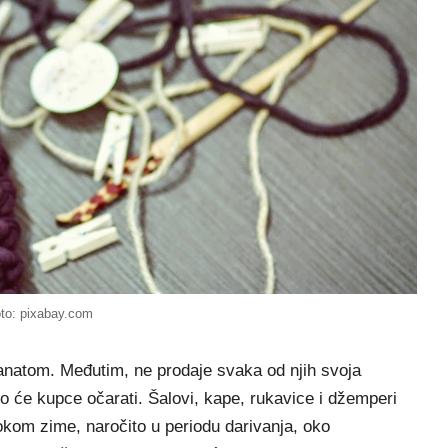
oto: pixabay.com
natom. Međutim, ne prodaje svaka od njih svoja
 što će kupce očarati. Šalovi, kape, rukavice i džemperi
okom zime, naročito u periodu darivanja, oko