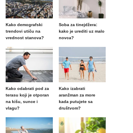
Kako demografski
Soba za tinejdžera:
trendovi utiču na
kako je urediti uz malo
vrednost stanova?
novca?
Kako odabrati pod za
Kako izabrati
terasu koji je otporan
aranžman za more
na kišu, sunce i
kada putujete sa
vlagu?
društvom?