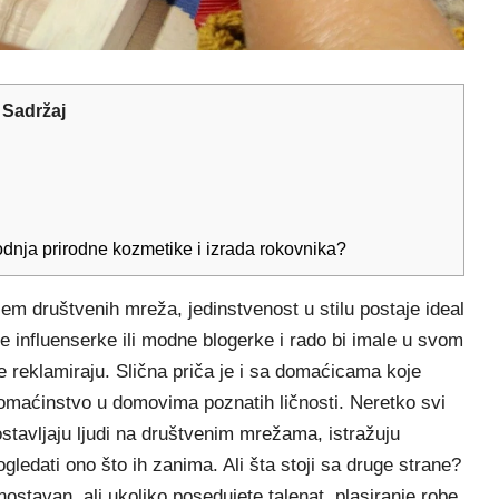
Sadržaj
odnja prirodne kozmetike i izrada rokovnika?
jem društvenih mreža, jedinstvenost u stilu postaje ideal
 influenserke ili modne blogerke i rado bi imale u svom
e reklamiraju. Slična priča je i sa domaćicama koje
omaćinstvo u domovima poznatih ličnosti. Neretko svi
ostavljaju ljudi na društvenim mrežama, istražuju
ledati ono što ih zanima. Ali šta stoji sa druge strane?
ostavan, ali ukoliko posedujete talenat, plasiranje robe