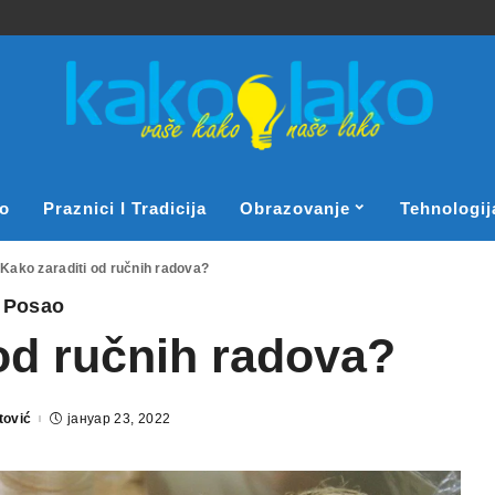
o
Praznici I Tradicija
Obrazovanje
Tehnologij
>
Kako zaraditi od ručnih radova?
Posao
od ručnih radova?
tović
јануар 23, 2022