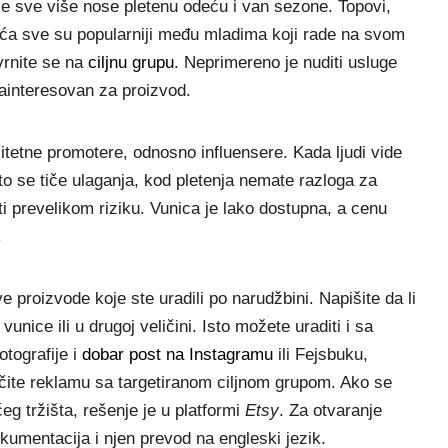
ke sve više nose pletenu odeću i van sezone. Topovi,
obuća sve su popularniji među mladima koji rade na svom
vrnite se na
ciljnu grupu
. Neprimereno je nuditi usluge
zainteresovan za proizvod.
itetne promotere, odnosno influensere. Kada ljudi vide
to se tiče ulaganja, kod pletenja nemate razloga za
ti prevelikom riziku. Vunica je lako dostupna, a cenu
.
ve proizvode koje ste uradili po narudžbini. Napišite da li
unice ili u drugoj veličini. Isto možete uraditi i sa
tografije i
dobar post na Instagramu
ili Fejsbuku,
učite reklamu sa targetiranom ciljnom grupom. Ako se
eg tržišta, rešenje je u platformi
Etsy
. Za otvaranje
mentacija i njen prevod na engleski jezik.