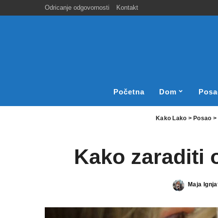
Odricanje odgovornosti
Kontakt
Početna
Dom
Posa
Kako Lako
>
Posao
Kako zaraditi 
Maja Ignja
Posted
by