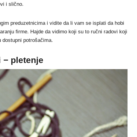
i i slično.
im preduzetnicima i vidite da li vam se isplati da hobi
ranju firme. Hajde da vidimo koji su to ručni radovi koji
ju dostupni potrošačima.
i − pletenje