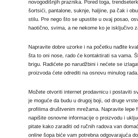
novogodišnjih praznika. Pored toga, trendseter
šortsići, pantalone, suknje, haljine, pa čak i 
stilu. Pre nego što se upustite u ovaj posao, os
haotično, svima, a ne nekome ko je isključivo 
Napravite dobre uzorke i na početku nađite kval
šta to oni nose, rado će kontaktirati sa vama. Š
brigu. Radićete po narudžbini i nećete se izlaga
proizvoda ćete odrediti na osnovu minulog rada
Možete otvoriti internet prodavnicu i postaviti s
je moguće da budu u drugoj boji, od druge vrste v
profilima društvenim mrežama. Napravite lepe fo
napišite osnovne informacije o proizvodu i uklj
pitate kako zaraditi od ručnih radova van domać
online
šopa biće vam potrebna odgovarajuća doku