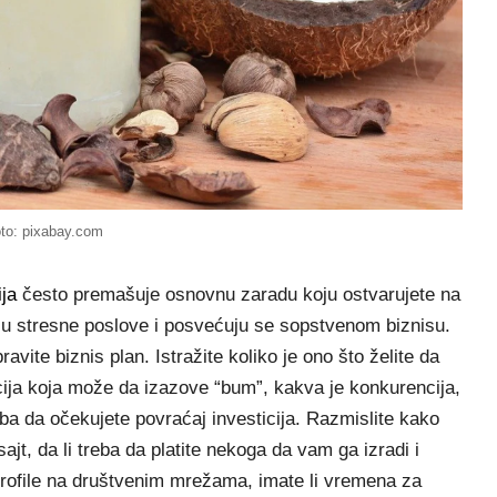
oto: pixabay.com
ja
često premašuje osnovnu zaradu koju ostvarujete na
ju stresne poslove i posvećuju se sopstvenom biznisu.
ravite biznis plan. Istražite koliko je ono što želite da
ovacija koja može da izazove “bum”, kakva je konkurencija,
reba da očekujete povraćaj investicija. Razmislite kako
 sajt, da li treba da platite nekoga da vam ga izradi i
 profile na društvenim mrežama, imate li vremena za