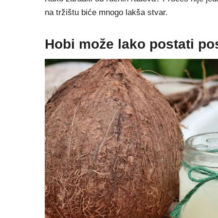
na tržištu biće mnogo lakša stvar.
Hobi može lako postati po