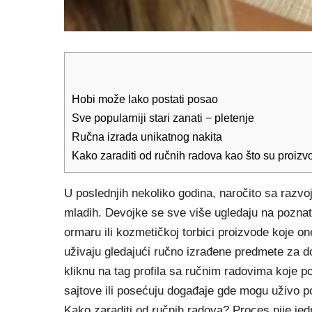
Hobi može lako postati posao
Sve popularniji stari zanati − pletenje
Ručna izrada unikatnog nakita
Kako zaraditi od ručnih radova kao što su proizv
U poslednjih nekoliko godina, naročito sa razvo
mladih. Devojke se sve više ugledaju na poznate
ormaru ili kozmetičkoj torbici proizvode koje on
uživaju gledajući ručno izrađene predmete za d
kliknu na tag profila sa ručnim radovima koje p
sajtove ili posećuju događaje gde mogu uživo pog
Kako zaraditi od ručnih radova? Proces nije jedn