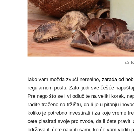
f
Iako vam možda zvuči nerealno,
zarada od hobi
regularnom poslu. Zato ljudi sve češće napušta
Pre nego što se i vi odlučite na veliki korak, nap
radite traženo na tržištu, da li je u pitanju in
koliko je potrebno investirati i za koje vreme t
ćete plasirati svoje proizvode, da li ćete praviti
održava ili ćete naučiti sami, ko će vam voditi