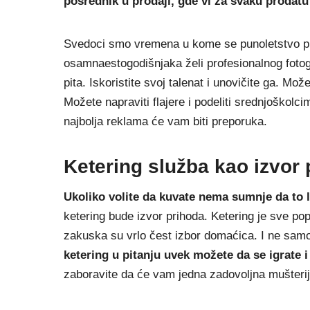
posrednik u prodaji, gde vi za svaku prodatu
Svedoci smo vremena u kome se punoletstvo pro
osamnaestogodišnjaka želi profesionalnog fotog
pita. Iskoristite svoj talenat i unovičite ga. M
Možete napraviti flajere i podeliti srednjoškol
najbolja reklama će vam biti preporuka.
Ketering služba kao izvor
Ukoliko volite da kuvate nema sumnje da to l
ketering bude izvor prihoda. Ketering je sve pop
zakuska su vrlo čest izbor domaćica. I ne samo n
ketering u pitanju uvek možete da se igrate
zaboravite da će vam jedna zadovoljna mušterija