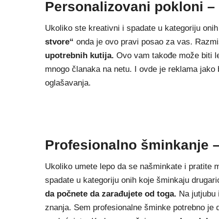
Personalizovani pokloni – 
Ukoliko ste kreativni i spadate u kategoriju onih
stvore“
onda je ovo pravi posao za vas. Razmis
upotrebnih kutija.
Ovo vam takođe može biti 
mnogo članaka na netu. I ovde je reklama jako b
oglašavanja.
Profesionalno šminkanje –
Ukoliko umete lepo da se našminkate i pratite 
spadate u kategoriju onih koje šminkaju drugaric
da počnete da zarađujete od toga.
Na jutjubu 
znanja. Sem profesionalne šminke potrebno je da