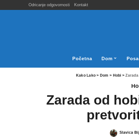
Odricanje odgovornosti
Kontakt
Početna
Dom
Posa
Kako Lako
>
Dom
>
Hobi
>
Zarada 
Ho
Zarada od hobi
pretvori
Slavica Bij
Posted
by