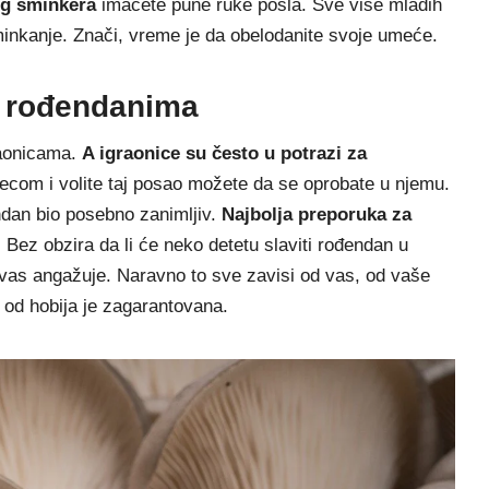
og šminkera
imaćete pune ruke posla. Sve više mladih
šminkanje. Znači, vreme je da obelodanite svoje umeće.
m rođendanima
raonicama.
A igraonice su često u
potrazi za
ecom i volite taj posao možete da se oprobate u njemu.
endan bio posebno zanimljiv.
Najbolja preporuka za
.
Bez obzira da li će neko detetu slaviti rođendan u
aš vas angažuje. Naravno to sve zavisi od vas, od vaše
a od hobija je zagarantovana.