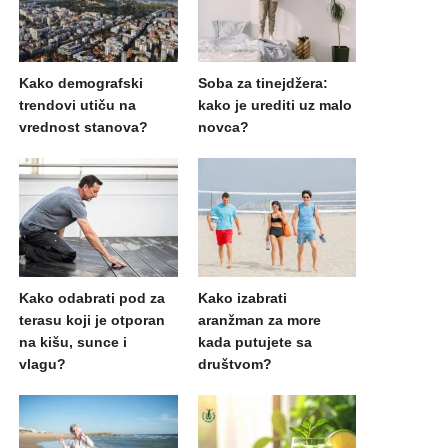
Kako demografski
Soba za tinejdžera:
trendovi utiču na
kako je urediti uz malo
vrednost stanova?
novca?
Kako odabrati pod za
Kako izabrati
terasu koji je otporan
aranžman za more
na kišu, sunce i
kada putujete sa
vlagu?
društvom?