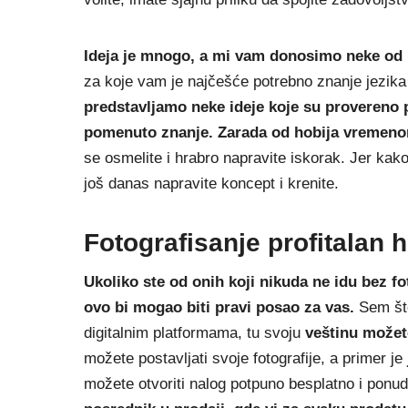
Ideja je mnogo, a mi vam donosimo neke od 
za koje vam je najčešće potrebno znanje jezika
predstavljamo neke ideje koje su provereno p
pomenuto znanje. Zarada od hobija vremeno
se osmelite i hrabro napravite iskorak. Jer kak
još danas napravite koncept i krenite.
Fotografisanje profitalan 
Ukoliko ste od onih koji nikuda ne idu bez f
ovo bi mogao biti pravi posao za vas.
Sem što
digitalnim platformama, tu svoju
veštinu možet
možete postavljati svoje fotografije, a primer je
možete otvoriti nalog potpuno besplatno i ponudi