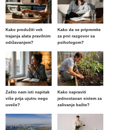
Kako produžiti vek
Kako da se pripremite
trajanja alata pravilnim
za prvi razgovor sa
održavanjem?
psihologom?
Zašto nam isti napitak
Kako napraviti
više prija ujutru nego
jednostavan sistem za
uveče?
zalivanje bašte?