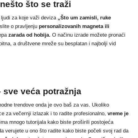
nešto što se traži
 ljudi za koje važi deviza
„Što
um zamisli, ruke
lite o pravljenju
personalizovanih magneta ili
lepa
zarada od hobija.
O načinu izrade možete pronaći
itna, a društvene mreže su besplatan i najbolji vid
 sve veća potražnja
modne trendove onda je ovo baš za vas. Ukoliko
e za večernji izlazak i to radite profesionalno,
vreme je
ima mnogo tutorijala kako biste proširili postojeća
 verujete u ono što radite kako biste počeli svoj rad da