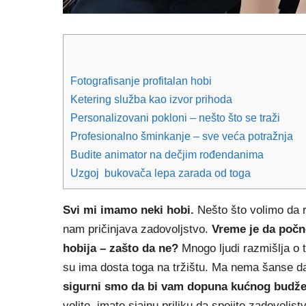
Fotografisanje profitalan hobi
Ketering služba kao izvor prihoda
Personalizovani pokloni – nešto što se traži
Profesionalno šminkanje – sve veća potražnja
Budite animator na dečjim rođendanima
Uzgoj bukovača lepa zarada od toga
Svi mi imamo neki hobi.
Nešto što volimo da r
nam pričinjava zadovoljstvo.
Vreme je da počn
hobija – zašto da ne?
Mnogo ljudi razmišlja o 
su ima dosta toga na tržištu. Ma nema šanse da
sigurni smo da bi vam
dopuna kućnog budžet
volite, imate sjajnu priliku da spojite zadovoljst