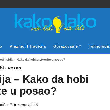
o
Praznici I Tradicija
Obrazovanje
Tehnologij
od hobija – Kako da hobi pretvorite u posao?
bi
Posao
ja – Kako da hobi
te u posao?
elić
фебруар 9, 2020