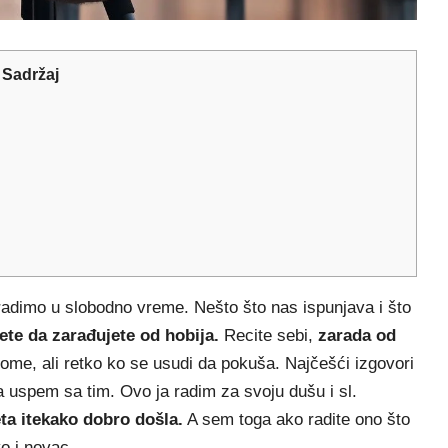
Sadržaj
adimo u slobodno vreme. Nešto što nas ispunjava i što
ete da
zarađujete od hobija.
Recite sebi,
zarada od
tome, ali retko ko se usudi da pokuša. Najčešći izgovori
 uspem sa tim. Ovo ja radim za svoju dušu i sl.
a itekako dobro došla.
A sem toga ako radite ono što
vo i novac.