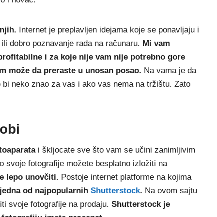
njih.
Internet je preplavljen idejama koje se ponavljaju i
 ili dobro poznavanje rada na računaru.
Mi vam
rofitabilne i za koje nije vam nije potrebno gore
m može da preraste u unosan posao.
Na vama je da
o bi neko znao za vas i ako vas nema na tržištu. Zato
hobi
otoaparata
i škljocate sve što vam se učini zanimljivim
 svoje fotografije možete besplatno izložiti na
e lepo unovčiti.
Postoje internet platforme na kojima
jedna od najpopularnih
Shutterstock
.
Na ovom sajtu
ti svoje fotografije na prodaju.
Shutterstock je