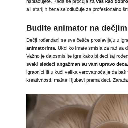
naplaćujete. Kada se pročuje za
vas kao dobr
a i starijih žena se odlučuje za profesionalno 
Budite animator na dečji
Dečji rođendani se sve češće proslavljaju u ig
animatorima.
Ukoliko imate smisla za rad sa d
Važno je da osmislite igre kako bi deci taj rođ
svaki sledeći angažman
su vam upravo deca
igraonici ili u kući velika verovatnoća je da b
kreativnosti, mašte i ljubavi prema deci. Zarad