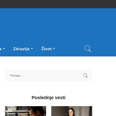
a
Zdravlje
Život
Poslednje vesti