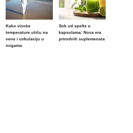
Kako visoke
Sok od spelte u
temperature utiču na
kapsulama: Nova era
vene i cirkulaciju u
prirodnih suplemenata
nogama