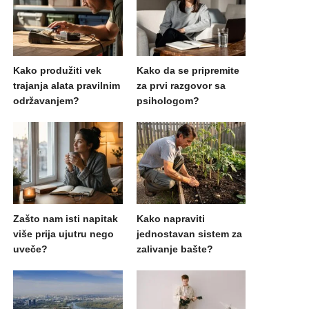
Kako produžiti vek
Kako da se pripremite
trajanja alata pravilnim
za prvi razgovor sa
održavanjem?
psihologom?
Zašto nam isti napitak
Kako napraviti
više prija ujutru nego
jednostavan sistem za
uveče?
zalivanje bašte?