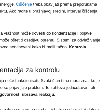
energije.
Čišćenje
treba obavljati prema preporukama
ktu. Ako radite u prašnjavoj sredini, interval čišćenja
oka vlažnost može dovesti do kondenzacije i pojave
može oštetiti osetljivu opremu. Sistemi za odvlaživanje i
dovno servisovani kako bi radili tačno.
Kontrola
.
entacija za kontrolu
nja neće funkcionisati. Svaki član tima mora znati ko je
o se prijavljuje problem. To zahteva jednostavan, ali
govornosti ubrzava reakciju.
aju nakon svakog pregleda. Lista treba da sadrži datum,