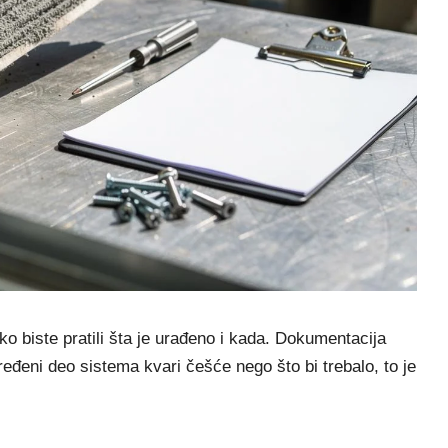
kako biste pratili šta je urađeno i kada. Dokumentacija
eni deo sistema kvari češće nego što bi trebalo, to je