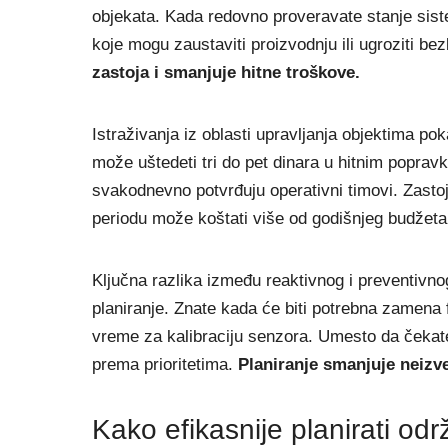
objekata. Kada redovno proveravate stanje sist
koje mogu zaustaviti proizvodnju ili ugroziti b
zastoja i smanjuje hitne troškove.
Istraživanja iz oblasti upravljanja objektima p
može uštedeti tri do pet dinara u hitnim popravk
svakodnevno potvrđuju operativni timovi. Zastoj
periodu može koštati više od godišnjeg budžeta
Ključna razlika između reaktivnog i preventivn
planiranje. Znate kada će biti potrebna zamena fi
vreme za kalibraciju senzora. Umesto da čekate
prema prioritetima.
Planiranje smanjuje neizve
Kako efikasnije planirati od