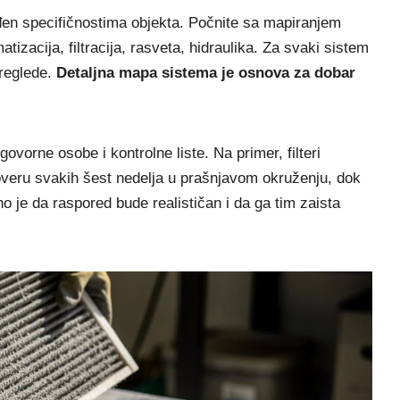
ođen specifičnostima objekta. Počnite sa mapiranjem
matizacija, filtracija, rasveta, hidraulika. Za svaki sistem
preglede.
Detaljna mapa sistema je osnova za dobar
vorne osobe i kontrolne liste. Na primer, filteri
eru svakih šest nedelja u prašnjavom okruženju, dok
žno je da raspored bude realističan i da ga tim zaista