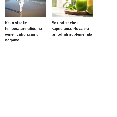
Kako visoke
Sok od spelte u
temperature utiču na
kapsulama: Nova era
vene i cirkulaciju u
prirodnih suplemenata
nogama