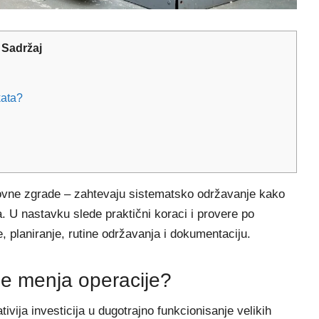
Sadržaj
kata?
oslovne zgrade – zahtevaju sistematsko održavanje kako
ija. U nastavku slede praktični koraci i provere po
, planiranje, rutine održavanja i dokumentaciju.
je menja operacije?
ivija investicija u dugotrajno funkcionisanje velikih