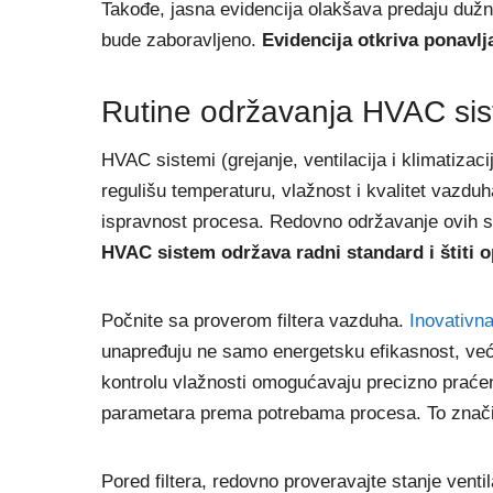
Takođe, jasna evidencija olakšava predaju dužn
bude zaboravljeno.
Evidencija otkriva ponavlj
Rutine održavanja HVAC siste
HVAC sistemi (grejanje, ventilacija i klimatizac
regulišu temperaturu, vlažnost i kvalitet vazduh
ispravnost procesa. Redovno održavanje ovih si
HVAC sistem održava radni standard i štiti 
Počnite sa proverom filtera vazduha.
Inovativna
unapređuju ne samo energetsku efikasnost, već i
kontrolu vlažnosti omogućavaju precizno praćen
parametara prema potrebama procesa. To znači 
Pored filtera, redovno proveravajte stanje venti