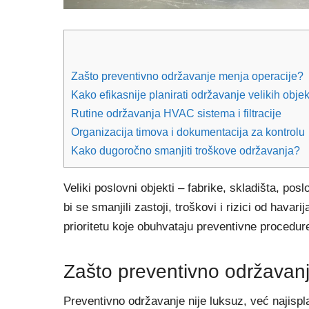
Zašto preventivno održavanje menja operacije?
Kako efikasnije planirati održavanje velikih obje
Rutine održavanja HVAC sistema i filtracije
Organizacija timova i dokumentacija za kontrolu
Kako dugoročno smanjiti troškove održavanja?
Veliki poslovni objekti – fabrike, skladišta, p
bi se smanjili zastoji, troškovi i rizici od havar
prioritetu koje obuhvataju preventivne procedure
Zašto preventivno održavan
Preventivno održavanje nije luksuz, već najisplat