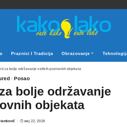
o
Praznici I Tradicija
Obrazovanje
Tehnologij
eti za bolje održavanje velikih poslovnih objekata
ured
Posao
 za bolje održavanje
lovnih objekata
Stanković
мај 22, 2026