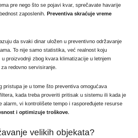
ema pre nego što se pojavi kvar, sprečavate havarije
ezbednost zaposlenih.
Preventiva skraćuje vreme
okazuju da svaki dinar uložen u preventivno održavanje
ama. To nije samo statistika, već realnost koju
 u proizvodnji zbog kvara klimatizacije u letnjem
 za redovno servisiranje.
og pristupa je u tome što preventiva omogućava
ltera, kada treba proveriti pritisak u sistemu ili kada je
 alarm, vi kontrolišete tempo i raspoređujete resurse
snost i optimizuje troškove.
ržavanje velikih objekata?