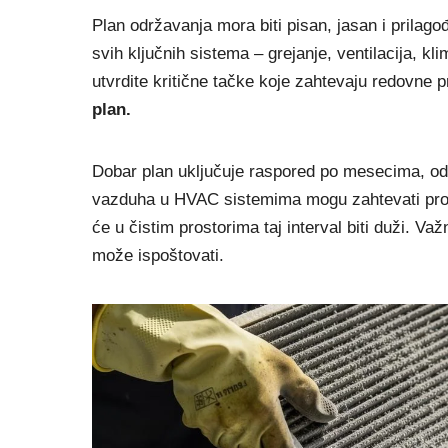
Plan održavanja mora biti pisan, jasan i prilag
svih ključnih sistema – grejanje, ventilacija, kli
utvrdite kritične tačke koje zahtevaju redovne 
plan.
Dobar plan uključuje raspored po mesecima, odgo
vazduha u HVAC sistemima mogu zahtevati prov
će u čistim prostorima taj interval biti duži. Va
može ispoštovati.