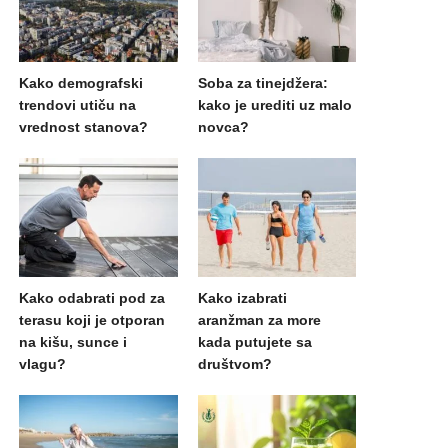
Kako demografski
Soba za tinejdžera:
trendovi utiču na
kako je urediti uz malo
vrednost stanova?
novca?
Kako odabrati pod za
Kako izabrati
terasu koji je otporan
aranžman za more
na kišu, sunce i
kada putujete sa
vlagu?
društvom?