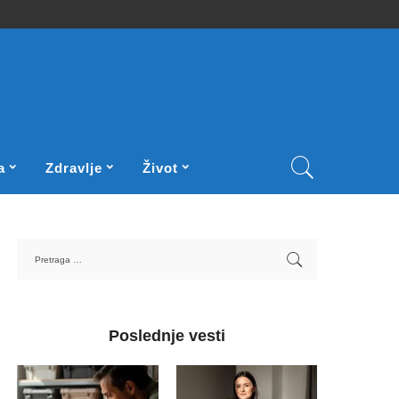
a
Zdravlje
Život
Poslednje vesti