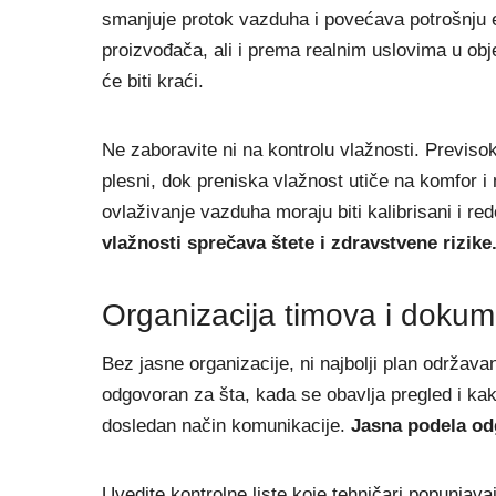
smanjuje protok vazduha i povećava potrošnju 
proizvođača, ali i prema realnim uslovima u obje
će biti kraći.
Ne zaboravite ni na kontrolu vlažnosti. Previs
plesni, dok preniska vlažnost utiče na komfor i 
ovlaživanje vazduha moraju biti kalibrisani i re
vlažnosti sprečava štete i zdravstvene rizike
Organizacija timova i dokum
Bez jasne organizacije, ni najbolji plan održava
odgovoran za šta, kada se obavlja pregled i kak
dosledan način komunikacije.
Jasna podela od
Uvedite kontrolne liste koje tehničari popunjav