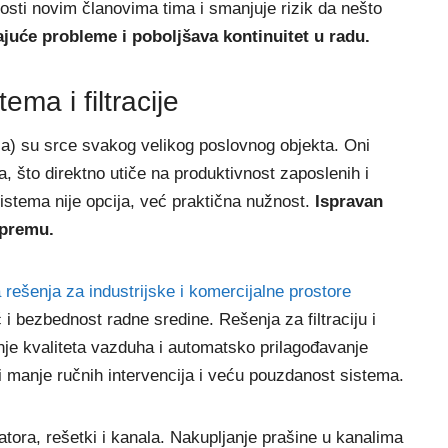
osti novim članovima tima i smanjuje rizik da nešto
ajuće probleme i poboljšava kontinuitet u radu.
ma i filtracije
ija) su srce svakog velikog poslovnog objekta. Oni
a, što direktno utiče na produktivnost zaposlenih i
stema nije opcija, već praktična nužnost.
Ispravan
opremu.
 rešenja za industrijske i komercijalne prostore
 bezbednost radne sredine. Rešenja za filtraciju i
je kvaliteta vazduha i automatsko prilagođavanje
manje ručnih intervencija i veću pouzdanost sistema.
latora, rešetki i kanala. Nakupljanje prašine u kanalima