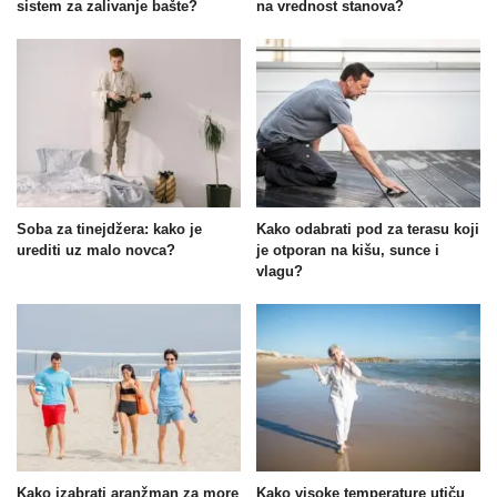
sistem za zalivanje bašte?
na vrednost stanova?
Soba za tinejdžera: kako je
Kako odabrati pod za terasu koji
urediti uz malo novca?
je otporan na kišu, sunce i
vlagu?
Kako izabrati aranžman za more
Kako visoke temperature utiču