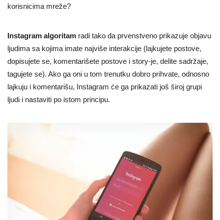
korisnicima mreže?
Instagram algoritam
radi tako da prvenstveno prikazuje objavu
ljudima sa kojima imate najviše interakcije (lajkujete postove,
dopisujete se, komentarišete postove i story-je, delite sadržaje,
tagujete se). Ako ga oni u tom trenutku dobro prihvate, odnosno
lajkuju i komentarišu, Instagram će ga prikazati još široj grupi
ljudi i nastaviti po istom principu.