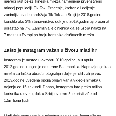
najveći rast beleži kineska mreža namenjena prvenstveno
mlađoj populaciji, Tik Tok. Praćenje, kreiranje i deljenje
zanimljivih video sadržaja Tik Tok-a u Srbiji je 2018.godine
koristilo oko 3% stanovništva, dok je u 2019.godini taj procenat
porastao na 7%. Zanimljiva je činjenica da se Srbija nalazi na
7.mestu u Evropi po broju korisnika društvenih mreža.
Zašto je Instagram važan u životu mladih?
Instagram je nastao u oktobru 2010.godine, a u aprilu
2012.godine kupljen je od strane Facebook-a. Napravljen je kao
mreža za laičku obradu fotografija i deljenje istih, ali je već
2013.godine uvedena opcija objavljivanja video-snimaka u
trajanju od 15 sekundi. Danas, Instagram ima preko milion
korisnika u svetu, dok u Srbiji ovu mrežu koristi više od
1,5miliona ljudi.
Ljudi dele momente iz svakodnevnog života, fotografije sa