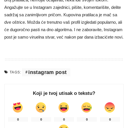
Angažujte se u Instagram zajednici, pišite, komentarišite, delite
sadržaj sa zanimljivom pričom. Kupovina pratilaca je mač sa
dve oštrice. Možda će trenutno vaš profil izgledati popularno, ali
će dugoročno pasti na dno algoritma. I ne zaboravite, Instagram
post je samo viruelna stvar, već nakon par dana izbacićete novi.
instagram post
TAGS:
Koji je tvoj utisak o tekstu?
0
0
0
0
0