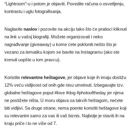
“Lightroom”-u i potom je objaviti. Povedite računa o osvetljenju,
kontrastu i uglu fotografisanja.
Naglasite
naslov
i pozovite na akciju tako što će pratioci kliknuti
na link u vašoj biografiji. Možete organizovati i neko
nagrađivanje (giveaway) u kome ćete pokloniti nešto što je
vezano za tematiku kojom se bavite na Instagramu (ako ste
krenuli uopšte u tom pravcu).
Koristite
relevantne heštagove
, jer objave koje ih imaju dostižu
12% veću vidljivost od onih gde nisu umetnuti. Izbegavajte tzv.
globalne heštagove poput #love #dog #photooftheday jer njima
ne postižete ništa. U moru objava sa takvih heštagom, nećete
biti vidljivi. Sa druge strane, nema poente koristiti heštagove koji
su relevantni samo za vas ili vaš biznis. Najbolje je staviti ih na
kraju priče i to ne više od 7.