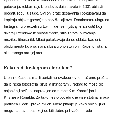
putovanja, reklamiraju brendove, daju savete iz 1001 oblasti,
prodaju robu i usluge. Svi oni prate dešavanja i pokušavaju da
kopiraju objave (posts) sa najviše lajkova. Dominantnu ulogu na
Instagramu preuzeli su tzv. influenseri (uticajne ličnosti) koji
diktiraju trendove iz oblasti mode, stila života, putovanja,
muzike, fitnesa itd. Mladi pokušavaju da se oblače kao oni,
obiđu mesta koja su i oni, slušaju ono što i oni. Rade to i stariji,
ali u mnogo manjoj meri.
Kako radi Instagram algoritam?
U online časopisima ili portalima svakodnevno možemo pročitati
da je neka fotografija „srušila Instagram“. Nekad to može biti
najobičniji selfi, ali napravljen od strane Kim Kardašijan ili
Kristijana Ronalda. Za tako nešto potrebno je više stotina hiljada
pratilaca ili čak i preko milion. Naše pitanje je kako obični ljudi
mogu napraviti post koji će biti dobro prihvaćen među