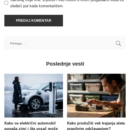
sledeći put kada komentarišem.
Poslednje vesti
Kako se električni automobil
Kako produžiti vek trajanja alata
ponaša zimi i šta vozač može
pravilnim održavanjem?