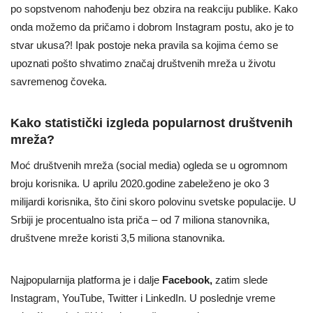
po sopstvenom nahođenju bez obzira na reakciju publike. Kako
onda možemo da pričamo i dobrom Instagram postu, ako je to
stvar ukusa?! Ipak postoje neka pravila sa kojima ćemo se
upoznati pošto shvatimo značaj društvenih mreža u životu
savremenog čoveka.
Kako statistički izgleda popularnost društvenih
mreža?
Moć društvenih mreža (social media) ogleda se u ogromnom
broju korisnika. U aprilu 2020.godine zabeleženo je oko 3
milijardi korisnika, što čini skoro polovinu svetske populacije. U
Srbiji je procentualno ista priča – od 7 miliona stanovnika,
društvene mreže koristi 3,5 miliona stanovnika.
Najpopularnija platforma je i dalje
Facebook,
zatim slede
Instagram, YouTube, Twitter i LinkedIn. U poslednje vreme