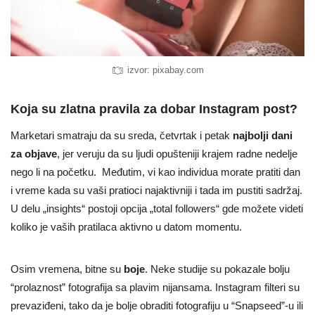
izvor: pixabay.com
Koja su zlatna pravila za dobar Instagram post?
Marketari smatraju da su sreda, četvrtak i petak
najbolji dani
za objave
, jer veruju da su ljudi opušteniji krajem radne nedelje
nego li na početku. Međutim, vi kao individua morate pratiti dan
i vreme kada su vaši pratioci najaktivniji i tada im pustiti sadržaj.
U delu „insights“ postoji opcija „total followers“ gde možete videti
koliko je vaših pratilaca aktivno u datom momentu.
Osim vremena, bitne su
boje
. Neke studije su pokazale bolju
“prolaznost” fotografija sa plavim nijansama. Instagram filteri su
prevaziđeni, tako da je bolje obraditi fotografiju u “Snapseed”-u ili