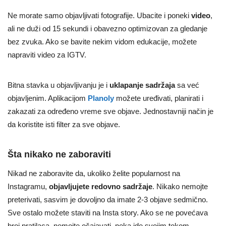
Ne morate samo objavljivati fotografije. Ubacite i poneki
video
,
ali ne duži od 15 sekundi i obavezno optimizovan za gledanje
bez zvuka. Ako se bavite nekim vidom edukacije, možete
napraviti video za IGTV.
Bitna stavka u objavljivanju je i
uklapanje sadržaja
sa već
objavljenim. Aplikacijom
Planoly
možete uređivati, planirati i
zakazati za određeno vreme sve objave. Jednostavniji način je
da koristite isti filter za sve objave.
Šta nikako ne zaboraviti
Nikad ne zaboravite da, ukoliko želite popularnost na
Instagramu,
objavljujete redovno sadržaje
. Nikako nemojte
preterivati, sasvim je dovoljno da imate 2-3 objave sedmično.
Sve ostalo možete staviti na Insta story. Ako se ne povećava
broj pratilaca, nemojte očajavati, neka ide svojim tokom.