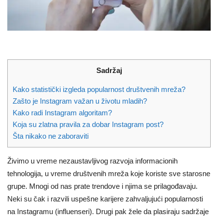
Sadržaj
Kako statistički izgleda popularnost društvenih mreža?
Zašto je Instagram važan u životu mladih?
Kako radi Instagram algoritam?
Koja su zlatna pravila za dobar Instagram post?
Šta nikako ne zaboraviti
Živimo u vreme nezaustavljivog razvoja informacionih
tehnologija, u vreme društvenih mreža koje koriste sve starosne
grupe. Mnogi od nas prate trendove i njima se prilagođavaju.
Neki su čak i razvili uspešne karijere zahvaljujući popularnosti
na Instagramu (influenseri). Drugi pak žele da plasiraju sadržaje