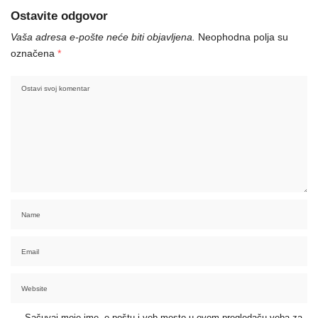
Ostavite odgovor
Vaša adresa e-pošte neće biti objavljena.
Neophodna polja su
označena
*
Sačuvaj moje ime, e-poštu i veb mesto u ovom pregledaču veba za