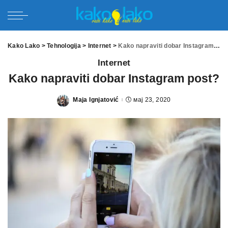
Kako Lako
>
Tehnologija
>
Internet
>
Kako napraviti dobar Instagram post?
Internet
Kako napraviti dobar Instagram post?
Maja Ignjatović
мај 23, 2020
Posted
by