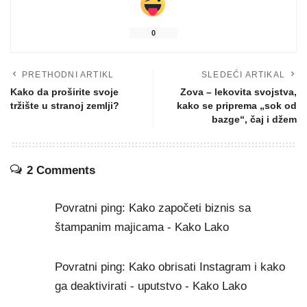
0
PRETHODNI ARTIKL
SLEDEĆI ARTIKAL
Kako da proširite svoje
Zova – lekovita svojstva,
tržište u stranoj zemlji?
kako se priprema „sok od
bazge“, čaj i džem
2 Comments
Povratni ping:
Kako započeti biznis sa
štampanim majicama - Kako Lako
Povratni ping:
Kako obrisati Instagram i kako
ga deaktivirati - uputstvo - Kako Lako