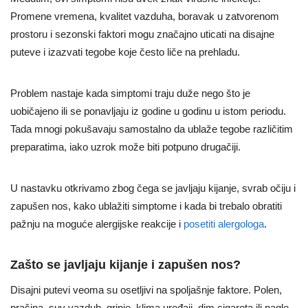
Promene vremena, kvalitet vazduha, boravak u zatvorenom
prostoru i sezonski faktori mogu značajno uticati na disajne
puteve i izazvati tegobe koje često liče na prehladu.
Problem nastaje kada simptomi traju duže nego što je
uobičajeno ili se ponavljaju iz godine u godinu u istom periodu.
Tada mnogi pokušavaju samostalno da ublaže tegobe različitim
preparatima, iako uzrok može biti potpuno drugačiji.
U nastavku otkrivamo zbog čega se javljaju kijanje, svrab očiju i
zapušen nos, kako ublažiti simptome i kada bi trebalo obratiti
pažnju na moguće alergijske reakcije i
posetiti alergologa
.
Zašto se javljaju kijanje i zapušen nos?
Disajni putevi veoma su osetljivi na spoljašnje faktore. Polen,
prašina, suv vazduh, grinje, klima uređaji, dim cigareta ili nagle