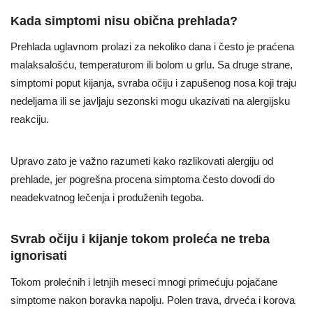
Kada simptomi nisu obična prehlada?
Prehlada uglavnom prolazi za nekoliko dana i često je praćena
malaksalošću, temperaturom ili bolom u grlu. Sa druge strane,
simptomi poput kijanja, svraba očiju i zapušenog nosa koji traju
nedeljama ili se javljaju sezonski mogu ukazivati na alergijsku
reakciju.
Upravo zato je važno razumeti kako razlikovati alergiju od
prehlade, jer pogrešna procena simptoma često dovodi do
neadekvatnog lečenja i produženih tegoba.
Svrab očiju i kijanje tokom proleća ne treba
ignorisati
Tokom prolećnih i letnjih meseci mnogi primećuju pojačane
simptome nakon boravka napolju. Polen trava, drveća i korova