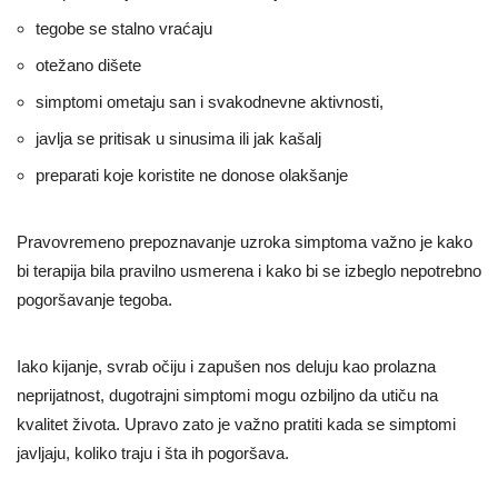
tegobe se stalno vraćaju
otežano dišete
simptomi ometaju san i svakodnevne aktivnosti,
javlja se pritisak u sinusima ili jak kašalj
preparati koje koristite ne donose olakšanje
Pravovremeno prepoznavanje uzroka simptoma važno je kako
bi terapija bila pravilno usmerena i kako bi se izbeglo nepotrebno
pogoršavanje tegoba.
Iako kijanje, svrab očiju i zapušen nos deluju kao prolazna
neprijatnost, dugotrajni simptomi mogu ozbiljno da utiču na
kvalitet života. Upravo zato je važno pratiti kada se simptomi
javljaju, koliko traju i šta ih pogoršava.