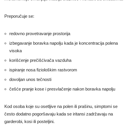
Preporučuje se:
redovno provetravanje prostorija
izbegavanje boravka napolju kada je koncentracija polena
visoka
korišćenje prečišćivača vazduha
ispiranje nosa fiziološkim rastvorom
dovoljan unos tečnosti
češće pranje kose i presvlačenje nakon boravka napolju
Kod osoba koje su osetljive na polen ili prašinu, simptomi se
često dodatno pogoršavaju kada se iritansi zadržavaju na
garderobi, kosi ili posteljini.