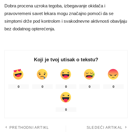
Dobra procena uzroka tegoba, izbegavanje okidača i
pravovremeni savet lekara mogu značajno pomoći da se
simptomi drže pod kontrolom i svakodnevne aktivnosti obavljaju
bez dodatnog opterećenja.
Koji je tvoj utisak o tekstu?
0
0
0
0
0
0
PRETHODNI ARTIKL
SLEDEĆI ARTIKAL