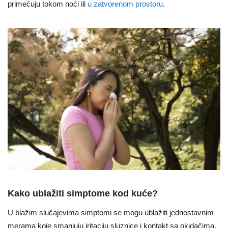
primećuju tokom noći ili
u zatvorenom prostoru
.
Kako ublažiti simptome kod kuće?
U blažim slučajevima simptomi se mogu ublažiti jednostavnim
merama koje smanjuju iritaciju sluznice i kontakt sa okidačima.