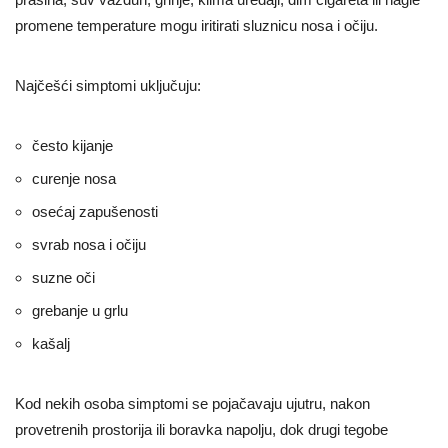
promene temperature mogu iritirati sluznicu nosa i očiju.
Najčešći simptomi uključuju:
često kijanje
curenje nosa
osećaj zapušenosti
svrab nosa i očiju
suzne oči
grebanje u grlu
kašalj
Kod nekih osoba simptomi se pojačavaju ujutru, nakon
provetrenih prostorija ili boravka napolju, dok drugi tegobe