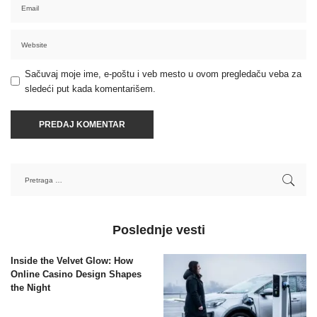
Sačuvaj moje ime, e-poštu i veb mesto u ovom pregledaču veba za
sledeći put kada komentarišem.
Poslednje vesti
Inside the Velvet Glow: How
Online Casino Design Shapes
the Night