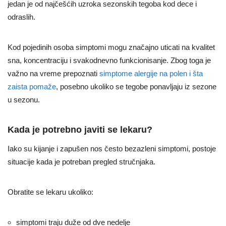
jedan je od najčešćih uzroka sezonskih tegoba kod dece i
odraslih.
Kod pojedinih osoba simptomi mogu značajno uticati na kvalitet
sna, koncentraciju i svakodnevno funkcionisanje. Zbog toga je
važno na vreme prepoznati
simptome alergije na polen i šta
zaista pomaže
, posebno ukoliko se tegobe ponavljaju iz sezone
u sezonu.
Kada je potrebno javiti se lekaru?
Iako su kijanje i zapušen nos često bezazleni simptomi, postoje
situacije kada je potreban pregled stručnjaka.
Obratite se lekaru ukoliko:
simptomi traju duže od dve nedelje