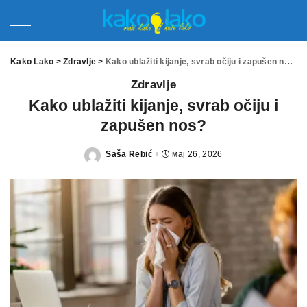
Kako Lako
>
Zdravlje
>
Kako ublažiti kijanje, svrab očiju i zapušen nos?
Zdravlje
Kako ublažiti kijanje, svrab očiju i
zapušen nos?
Saša Rebić
мај 26, 2026
Posted
by