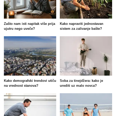
Zašto nam isti napitak više prija
Kako napraviti jednostavan
ujutru nego uveče?
sistem za zalivanje bašte?
Kako demografski trendovi utiču
Soba za tinejdžera: kako je
na vrednost stanova?
urediti uz malo novca?