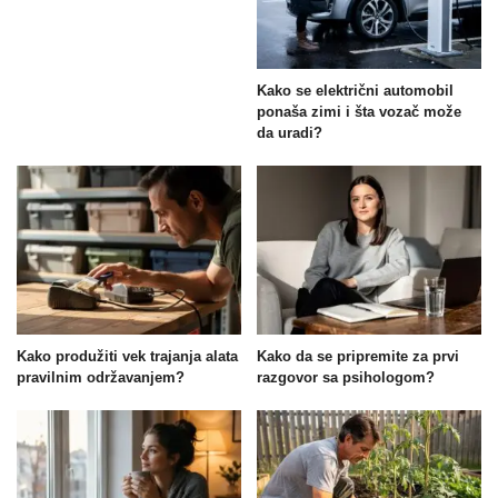
Kako se električni automobil
ponaša zimi i šta vozač može
da uradi?
Kako produžiti vek trajanja alata
Kako da se pripremite za prvi
pravilnim održavanjem?
razgovor sa psihologom?