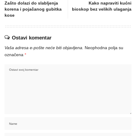
Zašto dolazi do slabljenja
Kako napraviti kućni
korena i pojačanog gubitka
bioskop bez velikih ulaganja
kose
Ostavi komentar
Vaša adresa e-pošte neće biti objavljena.
Neophodna polja su
označena
*