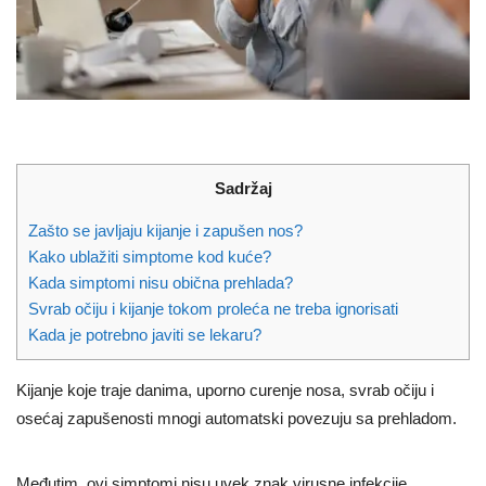
Sadržaj
Zašto se javljaju kijanje i zapušen nos?
Kako ublažiti simptome kod kuće?
Kada simptomi nisu obična prehlada?
Svrab očiju i kijanje tokom proleća ne treba ignorisati
Kada je potrebno javiti se lekaru?
Kijanje koje traje danima, uporno curenje nosa, svrab očiju i
osećaj zapušenosti mnogi automatski povezuju sa prehladom.
Međutim, ovi simptomi nisu uvek znak virusne infekcije.