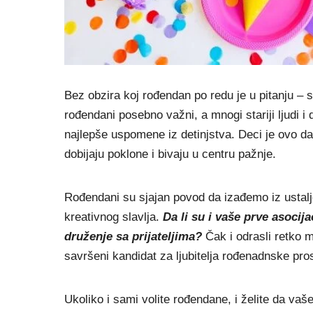
Bez obzira koj rođendan po redu je u pitanju –
rođendani posebno važni, a mnogi stariji ljudi 
najlepše uspomene iz detinjstva. Deci je ovo da
dobijaju poklone i bivaju u centru pažnje.
Rođendani su sjajan povod da izađemo iz ustalj
kreativnog slavlja.
Da li su i vaše prve asocij
druženje sa prijateljima?
Čak i odrasli retko 
savršeni kandidat za ljubitelja rođenadnske pro
Ukoliko i sami volite rođendane, i želite da va