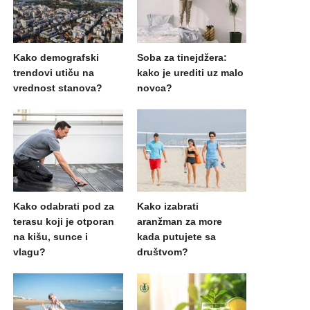
Kako demografski
Soba za tinejdžera:
trendovi utiču na
kako je urediti uz malo
vrednost stanova?
novca?
Kako odabrati pod za
Kako izabrati
terasu koji je otporan
aranžman za more
na kišu, sunce i
kada putujete sa
vlagu?
društvom?