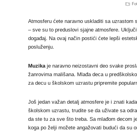
Fo
Atmosferu ćete naravno uskladiti sa uzrastom sla
– sve su to preduslovi sjajne atmosfere. Uključi
događaj. Na ovaj način postići ćete lepši estetsk
posluženju.
Muzika
je naravno neizostavni deo svake prosla
žanrovima mališana. Mlađa deca u predškolskom
za decu u školskom uzrastu pripremite popular
Još jedan važan detalj atmosfere je i znati kada
školskom uzrastu, trudite se da uživate sa odras
da ste tu za sve što treba. Sa mlađom decom je
koga po želji možete angažovati budući da su 