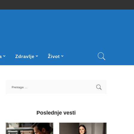
a
Zdravlje
Život
Poslednje vesti