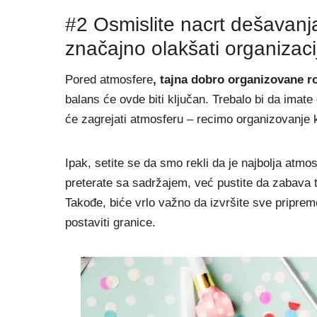
#2 Osmislite nacrt dešavanja
značajno olakšati organizaci
Pored atmosfere
, tajna dobro organizovane r
balans će ovde biti ključan. Trebalo bi da imate
će zagrejati atmosferu – recimo organizovanje kar
Ipak, setite se da smo rekli da je najbolja atm
preterate sa sadržajem, već pustite da zabava t
Takođe, biće vrlo važno da izvršite sve priprem
postaviti granice.