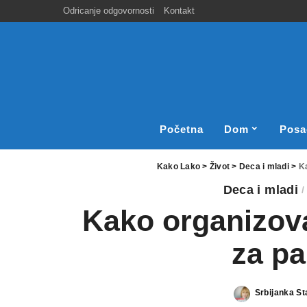
Odricanje odgovornosti
Kontakt
Početna
Dom
Posa
Kako Lako
>
Život
>
Deca i mladi
>
K
Deca i mladi
Kako organizova
za p
Srbijanka S
Posted
by