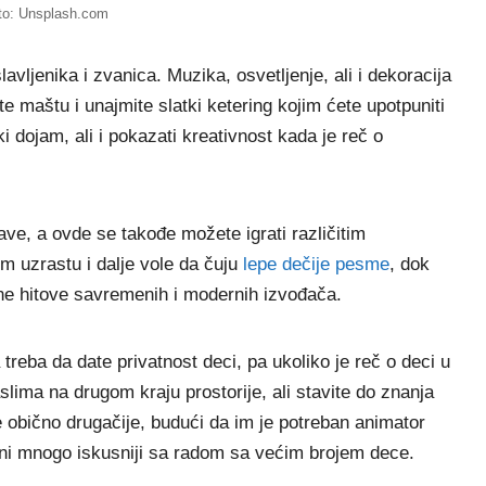
to: Unsplash.com
vljenika i zvanica. Muzika, osvetljenje, ali i dekoracija
te maštu i unajmite slatki ketering kojim ćete upotpuniti
i dojam, ali i pokazati kreativnost kada je reč o
ve, a ovde se takođe možete igrati različitim
 uzrastu i dalje vole da čuju
lepe dečije pesme
, dok
ne hitove savremenih i modernih izvođača.
 treba da date privatnost deci, pa ukoliko je reč o deci u
lima na drugom kraju prostorije, ali stavite do znanja
 obično drugačije, budući da im je potreban animator
oni mnogo iskusniji sa radom sa većim brojem dece.