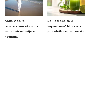
Kako visoke
Sok od spelte u
temperature utiču na
kapsulama: Nova era
vene i cirkulaciju u
prirodnih suplemenata
nogama