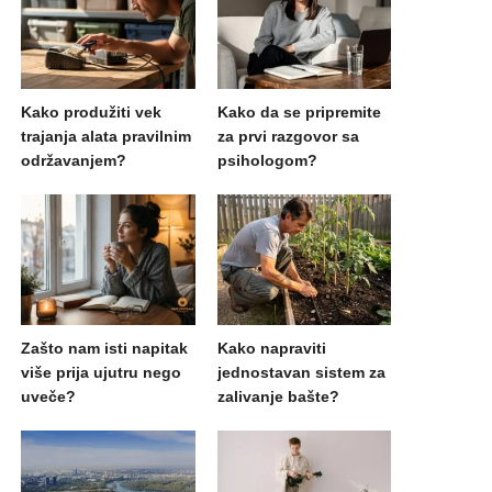
Kako produžiti vek
Kako da se pripremite
trajanja alata pravilnim
za prvi razgovor sa
održavanjem?
psihologom?
Zašto nam isti napitak
Kako napraviti
više prija ujutru nego
jednostavan sistem za
uveče?
zalivanje bašte?