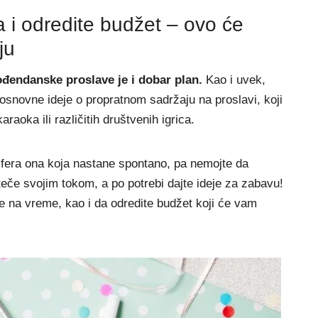
 i odredite budžet – ovo će
ju
ođendanske proslave je i dobar plan.
Kao i uvek,
 osnovne ideje o propratnom sadržaju na proslavi, koji
aoka ili različitih društvenih igrica.
osfera ona koja nastane spontano, pa nemojte da
eče svojim tokom, a po potrebi dajte ideje za zabavu!
e na vreme, kao i da odredite budžet koji će vam