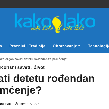
o
Praznici I Tradicija
Obrazovanje
Tehnologij
ako organizovati detetu rođendan za pamćenje?
Korisni saveti
Život
ti detetu rođendan
amćenje?
tanković
август 30, 2021