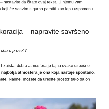
i – nastavite da čitate ovaj tekst. U njemu vam
n koji će sasvim sigurno pamtiti kao lepu uspomenu
koracija – napravite savršeno
e dobro proveli?
a! I zaista, dobra atmosfera je tajna svake uspešne
–
najbolja atmosfera je ona koja nastaje spontano
.
ete. Naime, možete da uredite prostor tako da on