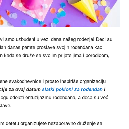
 svi smo uzbuđeni u vezi dana našeg rođenja! Deci su
i dan danas pamte proslave svojih rođendana kao
n kada se druže sa svojim prijateljima i porodicom,
ene svakodnevnice i prosto inspiriše organizaciju
acije za ovaj datum
slatki pokloni za rođendan
i
mogu odoleti entuzijazmu rođendana, a deca su već
slave.
šem detetu organizujete nezaboravno druženje sa