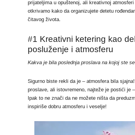
prijateljima u opuštenoj, ali kreativnoj atmosfer
otkrivamo kako da organizujete detetu rođenda
čitavog života.
#1 Kreativni ketering kao de
posluženje i atmosferu
Kakva je bila poslednja proslava na kojoj ste s
Sigurno biste rekli da je – atmosfera bila sjajn
proslave, ali istovremeno, najteže je postići je 
Ipak to ne znači da ne možete ništa da preduzm
inspiriše dobru atmosferu i veselje!