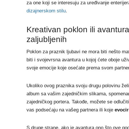
za one koji se interesuju za uređivanje enterije
dizajnerskom stilu
.
Kreativan poklon ili avantur
zaljubljenih
Poklon za praznik ljubavi ne mora biti nešto ma
biti i svojevrsna avantura u kojoj ćete oboje uživ
svoje emocije koje osećate prema svom partne
Ukoliko ovog praznika svoju drugu polovinu žel
album sa vašim zajedničkim slikama, spomenar 
zajedničkog portera. Takođe, možete se odlučiti
vas podsećaju na vašeg partnera ili koje
evocir
S druge strane, ako je avantura ono što ove godi