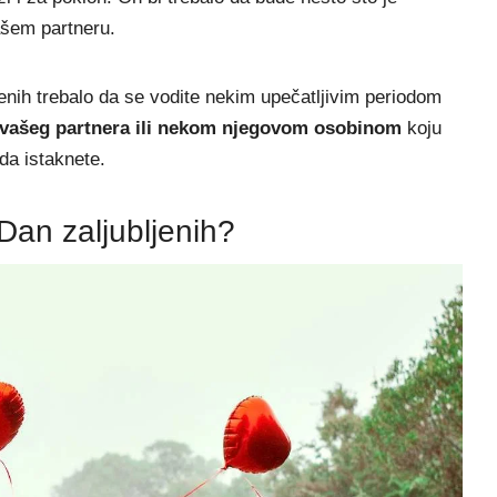
ašem partneru.
jenih trebalo da se vodite nekim upečatljivim periodom
 vašeg partnera ili nekom njegovom osobinom
koju
 da istaknete.
Dan zaljubljenih?