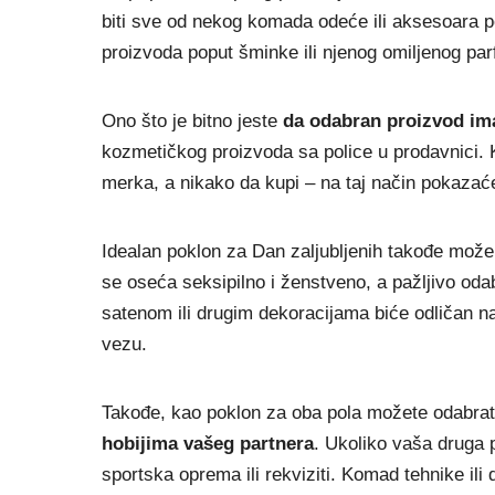
biti sve od nekog komada odeće ili aksesoara pop
proizvoda poput šminke ili njenog omiljenog pa
Ono što je bitno jeste
da odabran proizvod im
kozmetičkog proizvoda sa police u prodavnici. K
merka, a nikako da kupi – na taj način pokazaćet
Idealan poklon za Dan zaljubljenih takođe može
se oseća seksipilno i ženstveno, a pažljivo o
satenom ili drugim dekoracijama biće odličan na
vezu.
Takođe, kao poklon za oba pola možete odabrati
hobijima vašeg partnera
. Ukoliko vaša druga p
sportska oprema ili rekviziti. Komad tehnike ili 