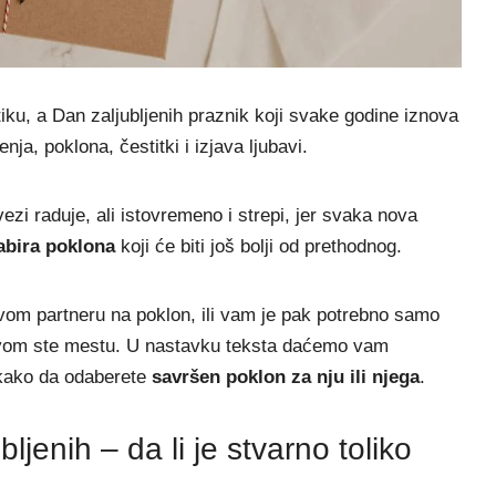
ku, a Dan zaljubljenih praznik koji svake godine iznova
nja, poklona, čestitki i izjava ljubavi.
ezi raduje, ali istovremeno i strepi, jer svaka nova
abira poklona
koji će biti još bolji od prethodnog.
svom partneru na poklon, ili vam je pak potrebno samo
pravom ste mestu. U nastavku teksta daćemo vam
 kako da odaberete
savršen poklon za nju ili njega
.
jenih – da li je stvarno toliko