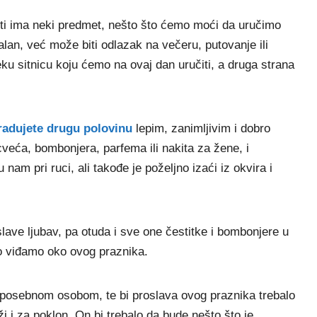
ti ima neki predmet, nešto što ćemo moći da uručimo
alan, već može biti odlazak na večeru, putovanje ili
u sitnicu koju ćemo na ovaj dan uručiti, a druga strana
bradujete drugu polovinu
lepim, zanimljivim i dobro
veća, bombonjera, parfema ili nakita za žene, i
am pri ruci, ali takođe je poželjno izaći iz okvira i
slave ljubav, pa otuda i sve one čestitke i bombonjere u
to viđamo oko ovog praznika.
a posebnom osobom, te bi proslava ovog praznika trebalo
i i za poklon. On bi trebalo da bude nešto što je