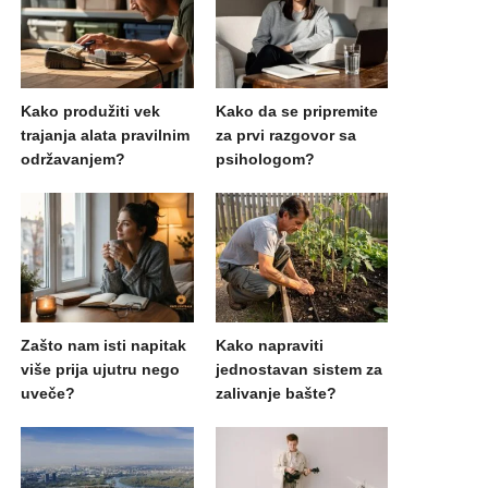
Kako produžiti vek
Kako da se pripremite
trajanja alata pravilnim
za prvi razgovor sa
održavanjem?
psihologom?
Zašto nam isti napitak
Kako napraviti
više prija ujutru nego
jednostavan sistem za
uveče?
zalivanje bašte?