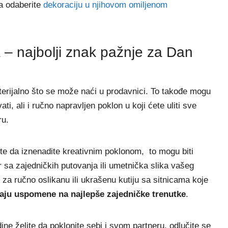
ra odaberite
dekoraciju u njihovom omiljenom
a – najbolji znak pažnje za Dan
terijalno što se može naći u prodavnici. To takođe mogu
ati, ali i ručno napravljen poklon u koji ćete uliti sve
ru.
ite da iznenadite kreativnim poklonom, to mogu biti
sa zajedničkih putovanja ili umetnička slika vašeg
 za ručno oslikanu ili ukrašenu kutiju sa sitnicama koje
aju uspomene na najlepše zajedničke trenutke
.
ne želite da poklonite sebi i svom partneru, odlučite se