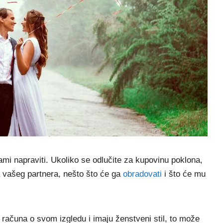
sami napraviti. Ukoliko se odlučite za kupovinu poklona,
 vašeg partnera, nešto što će ga
obradovati
i što će mu
računa o svom izgledu i imaju ženstveni stil, to može