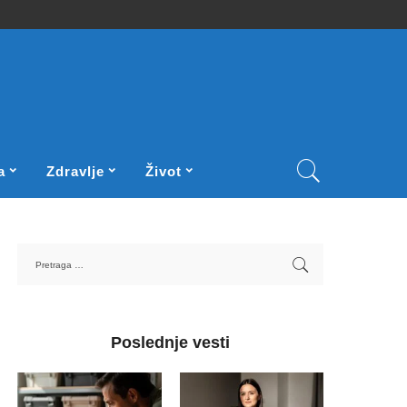
a
Zdravlje
Život
Poslednje vesti