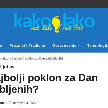
o
Praznici I Tradicija
Obrazovanje
Tehnologij
 odabrati najbolji poklon za Dan zaljubljenih?
Ljubav
jbolji poklon za Dan
ubljenih?
tić
фебруар 3, 2022