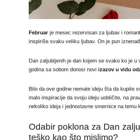
Februar
je mesec rezervisan za ljubav i romanti
inspiriše svaku veliku ljubav. On je pun iznenađe
Dan zaljubljenih je dan kojem se svako ko je u v
godina sa sobom donosi novi
izazov u vidu od
Bilo da ove godine nemate ideju šta da kupite 
malo inspiracije da svoju ideju uobličite, na 
nekoliko ideja i jednostavne smernice na temu
Odabir poklona za Dan zaljubl
teško kao što mislimo?