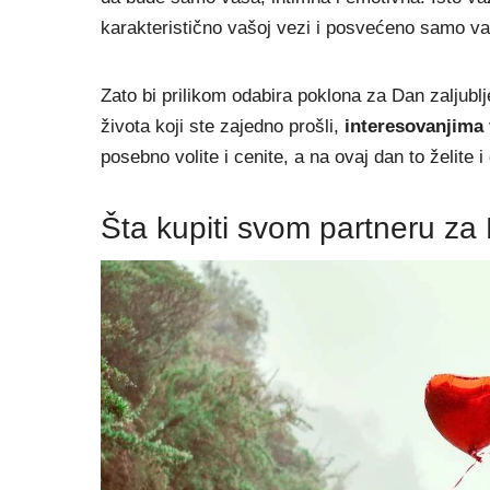
karakteristično vašoj vezi i posvećeno samo v
Zato bi prilikom odabira poklona za Dan zaljubl
života koji ste zajedno prošli,
interesovanjima
posebno volite i cenite, a na ovaj dan to želite i
Šta kupiti svom partneru za 