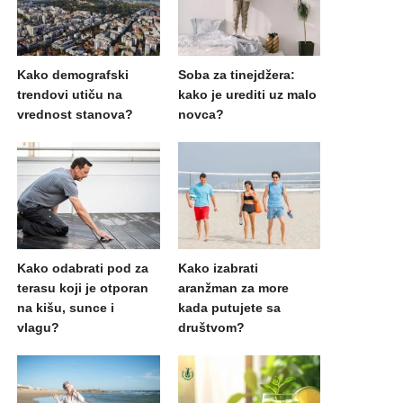
Kako demografski
Soba za tinejdžera:
trendovi utiču na
kako je urediti uz malo
vrednost stanova?
novca?
Kako odabrati pod za
Kako izabrati
terasu koji je otporan
aranžman za more
na kišu, sunce i
kada putujete sa
vlagu?
društvom?