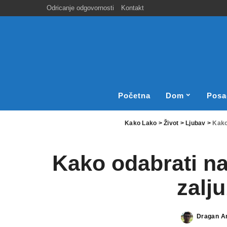
Odricanje odgovornosti
Kontakt
Početna
Dom
Posa
Kako Lako
>
Život
>
Ljubav
>
Kako
Kako odabrati na
zalj
Dragan An
Posted
by