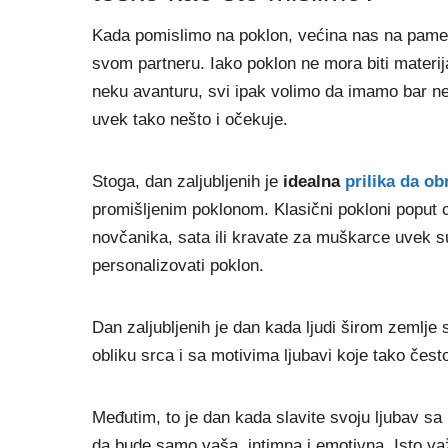
Kada pomislimo na poklon, većina nas na pame
svom partneru. Iako poklon ne mora biti materij
neku avanturu, svi ipak volimo da imamo bar nek
uvek tako nešto i očekuje.
Stoga, dan zaljubljenih je
idealna
prilika da o
promišljenim poklonom. Klasični pokloni poput c
novčanika, sata ili kravate za muškarce uvek su n
personalizovati poklon.
Dan zaljubljenih je dan kada ljudi širom zemlje 
obliku srca i sa motivima ljubavi koje tako čes
Međutim, to je dan kada slavite svoju ljubav s
da bude samo vaša, intimna i emotivna. Isto važ