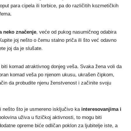
ut para cipela ili torbice, pa do različitih kozmetičkih
rfema.
a neko značenje
, veće od pukog nasumičnog odabira
upite joj nešto o čemu stalno priča ili što već odavno
e joj da je slušate.
 biti komad atraktivnog donjeg veša. Svaka žena voli da
dabran komad veša po njenom ukusu, ukrašen čipkom,
čin da probudite njenu ženstvenost i začinite svoju
 nešto što je usmereno isključivo ka
interesovanjima i
olovina uživa u fizičkoj aktivnosti, to mogu biti
dodatne opreme biće odličan poklon za ljubitelje iste, a