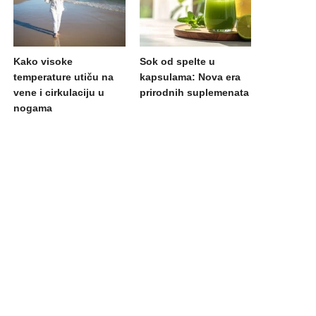
Kako visoke
Sok od spelte u
temperature utiču na
kapsulama: Nova era
vene i cirkulaciju u
prirodnih suplemenata
nogama