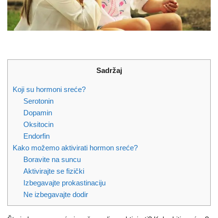
Sadržaj
Koji su hormoni sreće?
Serotonin
Dopamin
Oksitocin
Endorfin
Kako možemo aktivirati hormon sreće?
Boravite na suncu
Aktivirajte se fizički
Izbegavajte prokastinaciju
Ne izbegavajte dodir