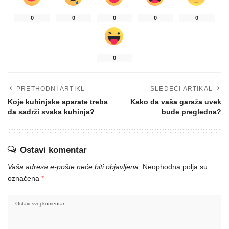
0
0
0
0
0
0
PRETHODNI ARTIKL
SLEDEĆI ARTIKAL
Koje kuhinjske aparate treba
Kako da vaša garaža uvek
da sadrži svaka kuhinja?
bude pregledna?
Ostavi komentar
Vaša adresa e-pošte neće biti objavljena.
Neophodna polja su
označena
*