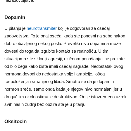
nezadovoljstva.
Dopamin
U pitanju je
neurotransmiter
koji je odgovoran za osećaj
zadovoljstva. To je onaj osećaj kada ste ponosni na sebe nakon
dobro obavljenog nekog posla. Preveliki nivo dopamina može
dovesti do toga da izgubite kontakt sa realnošću. U tim
situacijama ste skloniji agresiji, rizičnom ponašanju i ne prezate
od bilo čega kako biste imali osećaj nagrade. Nedostatak ovog
hormona dovodi do nedostatka volje i ambicije, lošeg
raspoloženja i smanjenog libida. Smatra se da je dopamin
hormon sreće, samo onda kada je njegov nivo normalan, jer u
drugačijim okolnostima je destruktivan. On je istovremeno uzrok
svih naših žudnji bez obzira šta je u pitanju.
Oksitocin