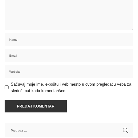
Sačuvaj moje ime, e-poštu i veb mesto u ovom pregledaču veba za
sledeći put kada komentarišem.