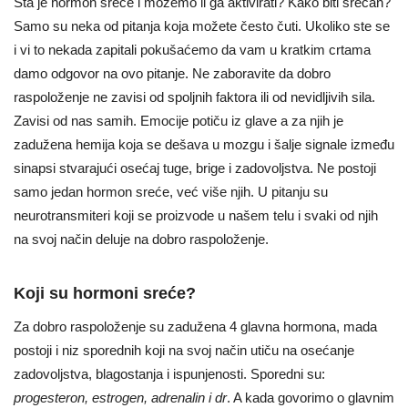
Šta je hormon sreće i možemo li ga aktivirati? Kako biti srećan?
Samo su neka od pitanja koja možete često čuti. Ukoliko ste se
i vi to nekada zapitali pokušaćemo da vam u kratkim crtama
damo odgovor na ovo pitanje. Ne zaboravite da dobro
raspoloženje ne zavisi od spoljnih faktora ili od nevidljivih sila.
Zavisi od nas samih. Emocije potiču iz glave a za njih je
zadužena hemija koja se dešava u mozgu i šalje signale između
sinapsi stvarajući osećaj tuge, brige i zadovoljstva. Ne postoji
samo jedan hormon sreće, već više njih. U pitanju su
neurotransmiteri koji se proizvode u našem telu i svaki od njih
na svoj način deluje na dobro raspoloženje.
Koji su hormoni sreće?
Za dobro raspoloženje su zadužena 4 glavna hormona, mada
postoji i niz sporednih koji na svoj način utiču na osećanje
zadovoljstva, blagostanja i ispunjenosti. Sporedni su:
progesteron, estrogen, adrenalin i dr
. A kada govorimo o glavnim