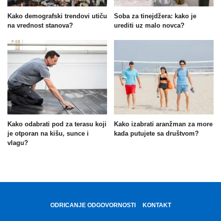
Kako demografski trendovi utiču
Soba za tinejdžera: kako je
na vrednost stanova?
urediti uz malo novca?
Kako odabrati pod za terasu koji
Kako izabrati aranžman za more
je otporan na kišu, sunce i
kada putujete sa društvom?
vlagu?
ODRICANJE ODGOVORNOSTI
KONTAKT