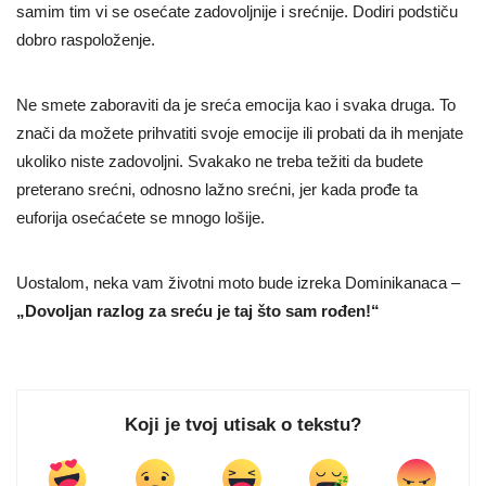
samim tim vi se osećate zadovoljnije i srećnije. Dodiri podstiču
dobro raspoloženje.
Ne smete zaboraviti da je sreća emocija kao i svaka druga. To
znači da možete prihvatiti svoje emocije ili probati da ih menjate
ukoliko niste zadovoljni. Svakako ne treba težiti da budete
preterano srećni, odnosno lažno srećni, jer kada prođe ta
euforija osećaćete se mnogo lošije.
Uostalom, neka vam životni moto bude izreka Dominikanaca –
„Dovoljan razlog za sreću je taj što sam rođen!“
Koji je tvoj utisak o tekstu?