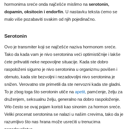
hormonima sreće onda najčešće mislimo na
serotonin,
dopamin, oksitocin i endorfin
. U nastavku teksta ćemo se
malo više pozabaviti svakim od njih pojedinačno.
Serotonin
Ovo je transmiter koji se najčešće naziva hormonom sreće.
Tako da kada vam je nivo serotonina veći optimističnije i lakše
ćete prihvatiti neke nepovoljne situacije. Kada ste dobro
raspoloženi sigurno je nivo serotonina u organizmu povišen i
obrnuto, kada ste bezvoljni i nezadovoljni nivo serotonina je
snižen. Verovatno ste primetili da ste nervozni kada ste gladni.
To je zbog toga što serotonin utiče na
apetit,
pamćenje, želju za
druženjem, seksualnu želju, generalno na dobro raspoloženje.
Vrlo često se ovaj pojam koristi kao sinonim za hormon sreće.
Veliki procenat serotonina se nalazi u našim crevima, tako da je
razumljivo što nas hrana može usrećiti u trenucima