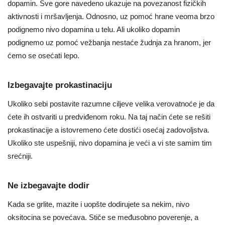
dopamin. Sve gore navedeno ukazuje na povezanost fizičkih
aktivnosti i mršavljenja. Odnosno, uz pomoć hrane veoma brzo
podignemo nivo dopamina u telu. Ali ukoliko dopamin
podignemo uz pomoć vežbanja nestaće žudnja za hranom, jer
ćemo se osećati lepo.
Izbegavajte prokastinaciju
Ukoliko sebi postavite razumne ciljeve velika verovatnoće je da
ćete ih ostvariti u predviđenom roku. Na taj način ćete se rešiti
prokastinacije a istovremeno ćete dostići osećaj zadovoljstva.
Ukoliko ste uspešniji, nivo dopamina je veći a vi ste samim tim
srećniji.
Ne izbegavajte dodir
Kada se grlite, mazite i uopšte dodirujete sa nekim, nivo
oksitocina se povećava. Stiče se međusobno poverenje, a