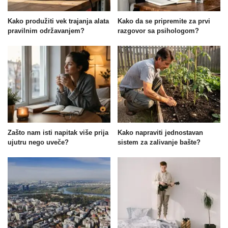
Kako produžiti vek trajanja alata
Kako da se pripremite za prvi
pravilnim održavanjem?
razgovor sa psihologom?
Zašto nam isti napitak više prija
Kako napraviti jednostavan
ujutru nego uveče?
sistem za zalivanje bašte?