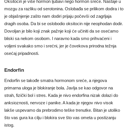
Oksitocin je više hormon ljubavi nego hormon sreće. Nastaje u
mozgu za razliku od serotonina. Oslobađa se prilikom dodira i to
je objašnjenje zašto nam dodiri prijaju počevši od zagrljaja
dragih osoba. Da bi se oslobodio oksitocin nije neophodan dodir.
Dovoljan je bilo koji znak pažnje koji će učiniti da se osećamo
bliski sa nekom osobom. I naravno kada smo prihvaćeni i
voljeni svakako smo i srećni, jer je čovekova prirodna težnja
osećaj pripadnosti.
Endorfin
Endorfin se takođe smatra hormonom sreće, a njegova
primarna uloga je blokiranje bola. Javlja se kao odgovor na
strah, fizički bol i stres. Kada je nivo endorfina nizak dolazi do
anksioznosti, nervoze i panike. A kada je njegov nivo visok
lakše uspevamo da prebrodimo teške trenutke. Bitan je utoliko
što vas gura ka cilju i blokira sve što vas ometa u postizanju
istog.