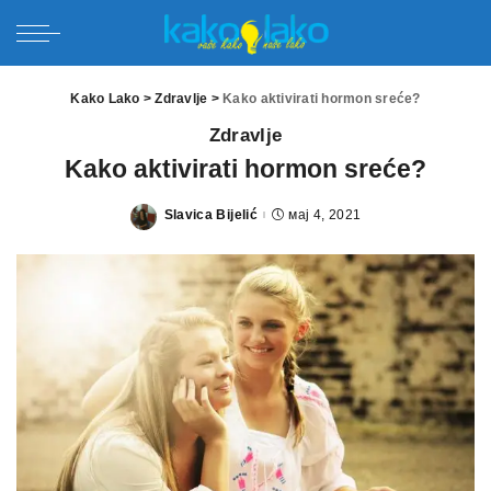
Kako Lako
>
Zdravlje
>
Kako aktivirati hormon sreće?
Zdravlje
Kako aktivirati hormon sreće?
Slavica Bijelić
мај 4, 2021
Posted
by