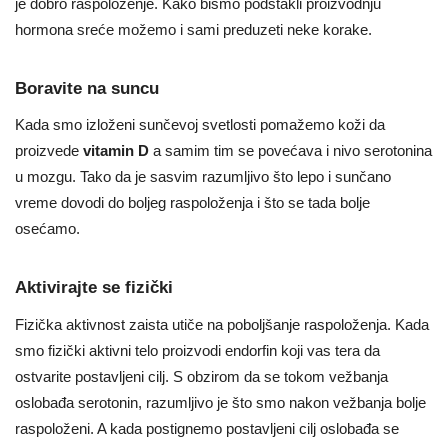
je dobro raspoloženje. Kako bismo podstakli proizvodnju
hormona sreće možemo i sami preduzeti neke korake.
Boravite na suncu
Kada smo izloženi sunčevoj svetlosti pomažemo koži da
proizvede
vitamin D
a samim tim se povećava i nivo serotonina
u mozgu. Tako da je sasvim razumljivo što lepo i sunčano
vreme dovodi do boljeg raspoloženja i što se tada bolje
osećamo.
Aktivirajte se fizički
Fizička aktivnost zaista utiče na poboljšanje raspoloženja. Kada
smo fizički aktivni telo proizvodi endorfin koji vas tera da
ostvarite postavljeni cilj. S obzirom da se tokom vežbanja
oslobađa serotonin, razumljivo je što smo nakon vežbanja bolje
raspoloženi. A kada postignemo postavljeni cilj oslobađa se