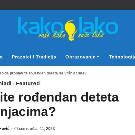
o
Praznici I Tradicija
Obrazovanje
Tehnologij
o da proslavite rođendan deteta sa vršnjacima?
mladi
Featured
ite rođendan deteta
šnjacima?
ković
септембар 11, 2023