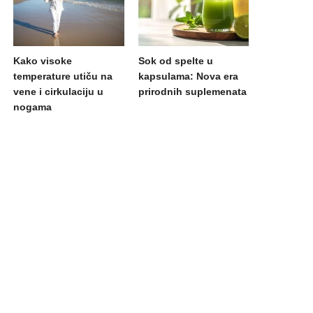
Kako visoke
Sok od spelte u
temperature utiču na
kapsulama: Nova era
vene i cirkulaciju u
prirodnih suplemenata
nogama