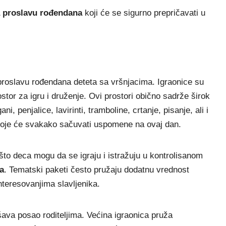
a proslavu rođendana
koji će se sigurno prepričavati u
 proslavu rođendana deteta sa vršnjacima. Igraonice su
ostor za igru i druženje. Ovi prostori obično sadrže širok
i, penjalice, lavirinti, tramboline, crtanje, pisanje, ali i
oje će svakako sačuvati uspomene na ovaj dan.
 što deca mogu da se igraju i istražuju u kontrolisanom
a
. Tematski paketi često pružaju dodatnu vrednost
interesovanjima slavljenika.
šava posao roditeljima. Većina igraonica pruža