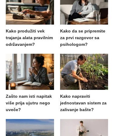
Kako produžiti vek
Kako da se pripremite
trajanja alata pravilnim
za prvi razgovor sa
održavanjem?
psihologom?
Zašto nam isti napitak
Kako napraviti
više prija ujutru nego
jednostavan sistem za
uveče?
zalivanje bašte?