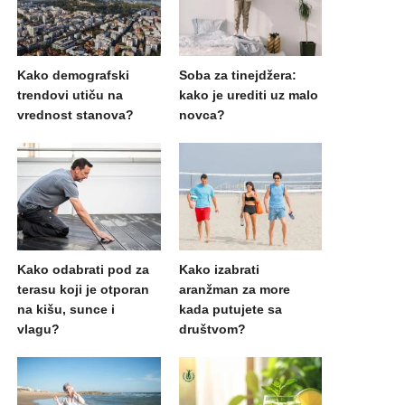
Kako demografski
Soba za tinejdžera:
trendovi utiču na
kako je urediti uz malo
vrednost stanova?
novca?
Kako odabrati pod za
Kako izabrati
terasu koji je otporan
aranžman za more
na kišu, sunce i
kada putujete sa
vlagu?
društvom?