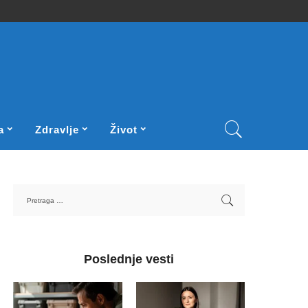
a
Zdravlje
Život
Poslednje vesti