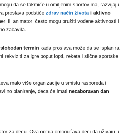
ogu da se takmiče u omiljenim sportovima, razvijaju
va proslava podstiče
zdrav način života
i aktivno
neri ili animatori često mogu pružiti vođene aktivnosti i
no zabavila.
 slobodan termin
kada proslava može da se isplanira.
rekviziti za igre poput lopti, reketa i slične sportske
eva malo više organizacije u smislu rasporeda i
vilno planiranje, deca će imati
nezaboravan dan
stor za decu. Ova opcija omogućava deci da uživaju u