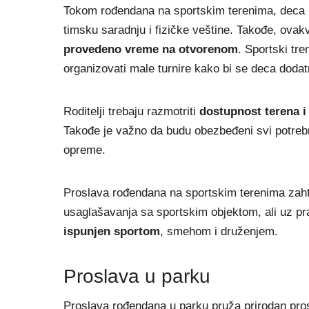
Tokom rođendana na sportskim terenima, deca m
timsku saradnju i fizičke veštine. Takođe, ovak
provedeno vreme na otvorenom
. Sportski tre
organizovati male turnire kako bi se deca dodat
Roditelji trebaju razmotriti
dostupnost terena i
Takođe je važno da budu obezbeđeni svi potrebni 
opreme.
Proslava rođendana na sportskim terenima zaht
usaglašavanja sa sportskim objektom, ali uz pra
ispunjen sportom
, smehom i druženjem.
Proslava u parku
Proslava rođendana u parku pruža prirodan pro