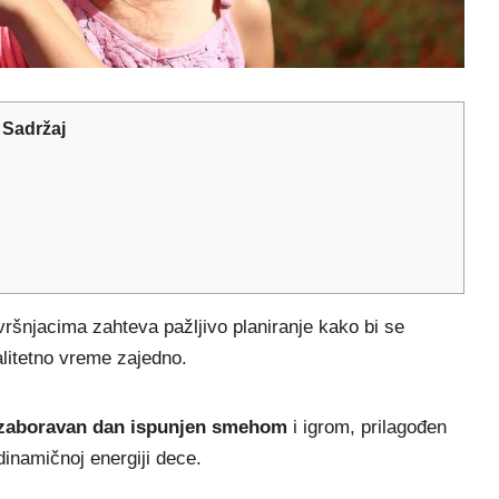
Sadržaj
ršnjacima zahteva pažljivo planiranje kako bi se
valitetno vreme zajedno.
zaboravan dan ispunjen smehom
i igrom, prilagođen
dinamičnoj energiji dece.