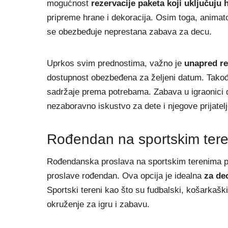
mogućnost
rezervacije paketa koji uključuju h
pripreme hrane i dekoracija. Osim toga, animato
se obezbeđuje neprestana zabava za decu.
Uprkos svim prednostima, važno je
unapred re
dostupnost obezbeđena za željeni datum. Takođe, 
sadržaje prema potrebama. Zabava u igraonici d
nezaboravno iskustvo za dete i njegove prijate
Rođendan na sportskim ter
Rođendanska proslava na sportskim terenima pr
proslave rođendan. Ova opcija je idealna
za dec
Sportski tereni kao što su fudbalski, košarkaški,
okruženje za igru i zabavu.