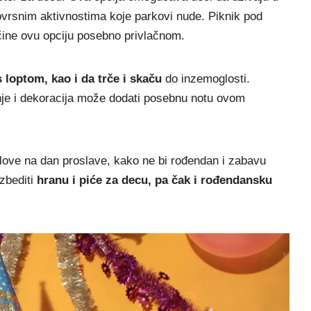
vrsnim aktivnostima koje parkovi nude. Piknik pod
 čine ovu opciju posebno privlačnom.
 s loptom, kao i da trče i skaču
do inzemoglosti.
nje i dekoracija može dodati posebnu notu ovom
love na dan proslave, kako ne bi rođendan i zabavu
zbediti
hranu i piće za decu, pa čak i rođendansku