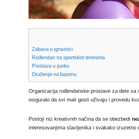
Zabava u igraonici
Rođendan na sportskim terenima
Proslava u parku
Druženje na bazenu
Organizacija rođendanske proslave za dete sa v
osiguralo da svi mali gosti uživaju i provedu k
Postoji niz kreativnih načina da se obezbedi
ne
interesovanjima slavljenika i svakako izuzetno 