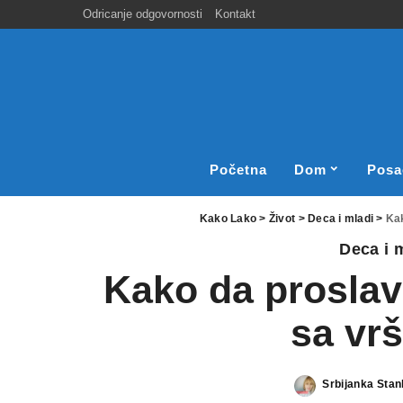
Odricanje odgovornosti
Kontakt
Početna
Dom
Posa
Kako Lako
>
Život
>
Deca i mladi
>
Kak
Deca i 
Kako da proslav
sa vr
Srbijanka Stan
Posted
by