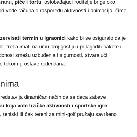
ranu, piće i tortu
, oslobađajući roditelje brige oko
ri vode računa o rasporedu aktivnosti i animacija, čime
zervisati termin u igraonici
kako bi se osiguralo da je
treba imati na umu broj gostiju i prilagoditi pakete i
onosi smešu uzbuđenja i sigurnosti, stvarajući
lje tokom proslave rođendana.
enima
edstavlja dinamičan način da se deca zabave i
u koja vole fizičke aktivnosti i sportske igre
.
 teniski ili čak tereni za mini-golf pružaju savršeno