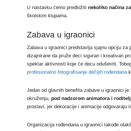
U nastavku ćemo predložiti
nekoliko načina z
školskim klupama.
Zabava u igraonici
Zabava u igraonici predstavlja sjajnu opciju za
dizajnirane da pruže deci siguran i kreativan pr
spektar aktivnosti koje će decu oduševiti. Tobogan
profesionalno fotografisanje dečijih rođendana
k
Jedan od glavnih benefita zabave u igraonici je
okruženju,
pod nadzorom animatora i roditelj
proslavi, jer dekoracije i animacije odgovaraju 
Organizacija rođendana u igraonici takođe olak