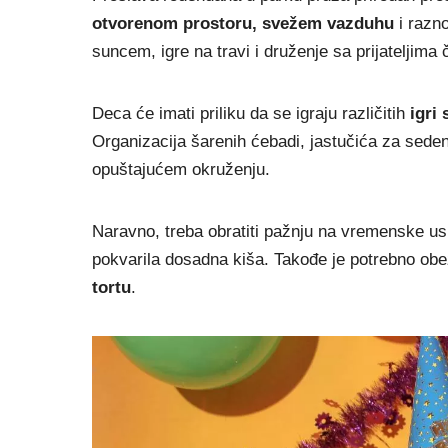
otvorenom prostoru, svežem vazduhu
i razno
suncem, igre na travi i druženje sa prijateljima
Deca će imati priliku da se igraju različitih
igri
Organizacija šarenih ćebadi, jastučića za sede
opuštajućem okruženju.
Naravno, treba obratiti pažnju na vremenske us
pokvarila dosadna kiša. Takođe je potrebno obe
tortu
.