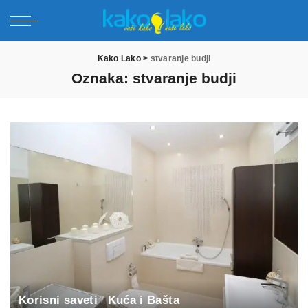
Kako Lako
>
stvaranje budji
Oznaka:
stvaranje budji
Korisni saveti
Kuća i Bašta