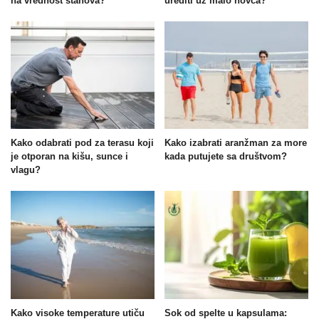
na vrednost stanova?
urediti uz malo novca?
Kako odabrati pod za terasu koji
Kako izabrati aranžman za more
je otporan na kišu, sunce i
kada putujete sa društvom?
vlagu?
Kako visoke temperature utiču
Sok od spelte u kapsulama: