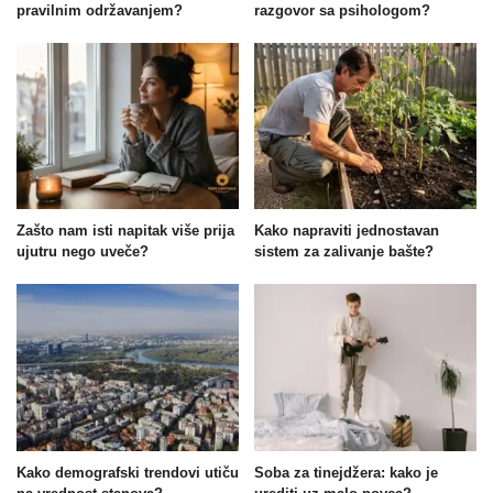
pravilnim održavanjem?
razgovor sa psihologom?
Zašto nam isti napitak više prija
Kako napraviti jednostavan
ujutru nego uveče?
sistem za zalivanje bašte?
Kako demografski trendovi utiču
Soba za tinejdžera: kako je