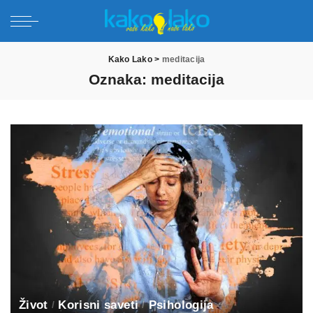
Kako Lako
>
meditacija
Oznaka:
meditacija
Život
Korisni saveti
Psihologija