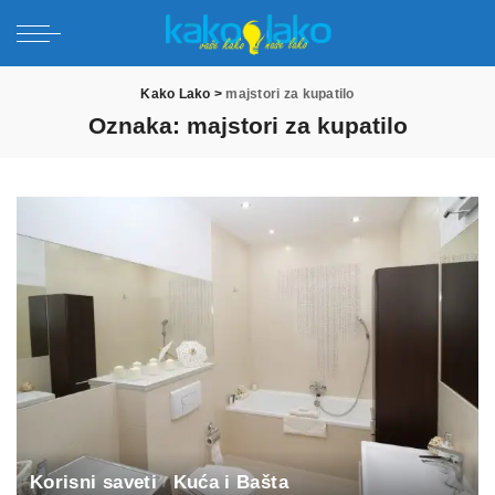
Kako Lako
>
majstori za kupatilo
Oznaka:
majstori za kupatilo
Korisni saveti
Kuća i Bašta