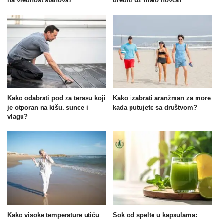
na vrednost stanova?
urediti uz malo novca?
Kako odabrati pod za terasu koji
Kako izabrati aranžman za more
je otporan na kišu, sunce i
kada putujete sa društvom?
vlagu?
Kako visoke temperature utiču
Sok od spelte u kapsulama: