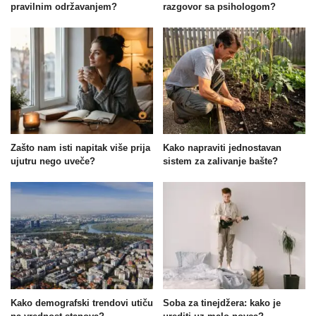
pravilnim održavanjem?
razgovor sa psihologom?
Zašto nam isti napitak više prija
Kako napraviti jednostavan
ujutru nego uveče?
sistem za zalivanje bašte?
Kako demografski trendovi utiču
Soba za tinejdžera: kako je