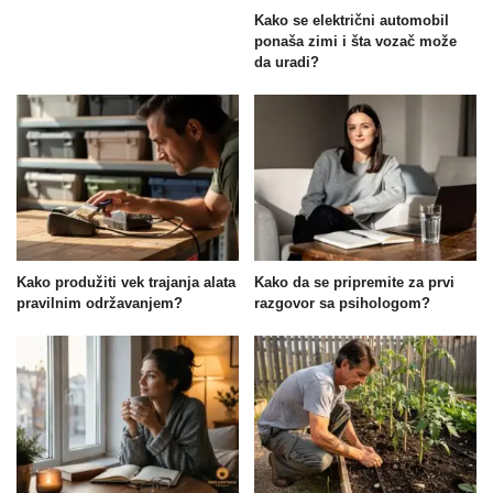
Kako se električni automobil
ponaša zimi i šta vozač može
da uradi?
Kako produžiti vek trajanja alata
Kako da se pripremite za prvi
pravilnim održavanjem?
razgovor sa psihologom?