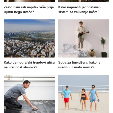
Zašto nam isti napitak više prija
Kako napraviti jednostavan
ujutru nego uveče?
sistem za zalivanje bašte?
Kako demografski trendovi utiču
Soba za tinejdžera: kako je
na vrednost stanova?
urediti uz malo novca?