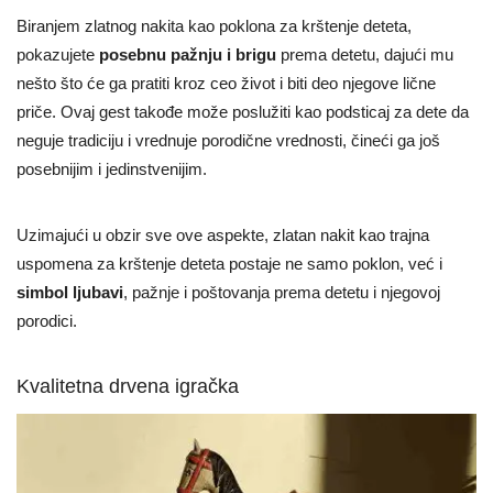
Biranjem zlatnog nakita kao poklona za krštenje deteta,
pokazujete
posebnu pažnju i brigu
prema detetu, dajući mu
nešto što će ga pratiti kroz ceo život i biti deo njegove lične
priče. Ovaj gest takođe može poslužiti kao podsticaj za dete da
neguje tradiciju i vrednuje porodične vrednosti, čineći ga još
posebnijim i jedinstvenijim.
Uzimajući u obzir sve ove aspekte, zlatan nakit kao trajna
uspomena za krštenje deteta postaje ne samo poklon, već i
simbol ljubavi
, pažnje i poštovanja prema detetu i njegovoj
porodici.
Kvalitetna drvena igračka