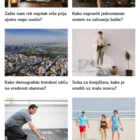
Zašto nam isti napitak više prija
Kako napraviti jednostavan
ujutru nego uveče?
sistem za zalivanje bašte?
Kako demografski trendovi utiču
Soba za tinejdžera: kako je
na vrednost stanova?
urediti uz malo novca?