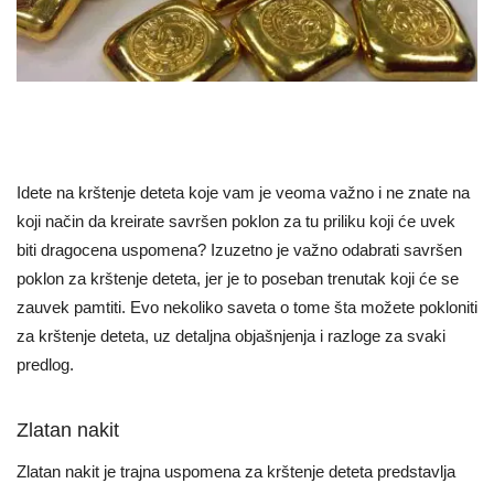
Idete na krštenje deteta koje vam je veoma važno i ne znate na
koji način da kreirate savršen poklon za tu priliku koji će uvek
biti dragocena uspomena? Izuzetno je važno odabrati savršen
poklon za krštenje deteta, jer je to poseban trenutak koji će se
zauvek pamtiti. Evo nekoliko saveta o tome šta možete pokloniti
za krštenje deteta, uz detaljna objašnjenja i razloge za svaki
predlog.
Zlatan nakit
Zlatan nakit je trajna uspomena za krštenje deteta predstavlja