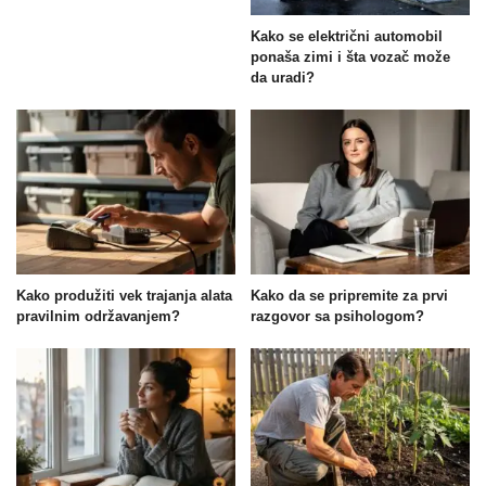
Kako se električni automobil
ponaša zimi i šta vozač može
da uradi?
Kako produžiti vek trajanja alata
Kako da se pripremite za prvi
pravilnim održavanjem?
razgovor sa psihologom?