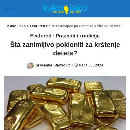
Kako Lako
>
Featured
>
Šta zanimljivo pokloniti za krštenje deteta?
Featured
Praznici i tradicija
Šta zanimljivo pokloniti za krštenje
deteta?
Srbijanka Stanković
март 30, 2024
Posted
by