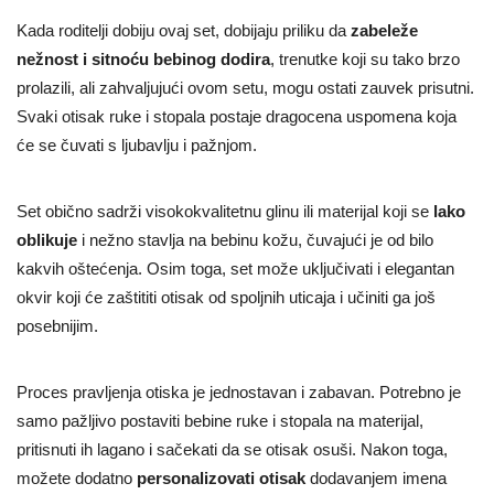
Kada roditelji dobiju ovaj set, dobijaju priliku da
zabeleže
nežnost i sitnoću bebinog dodira
, trenutke koji su tako brzo
prolazili, ali zahvaljujući ovom setu, mogu ostati zauvek prisutni.
Svaki otisak ruke i stopala postaje dragocena uspomena koja
će se čuvati s ljubavlju i pažnjom.
Set obično sadrži visokokvalitetnu glinu ili materijal koji se
lako
oblikuje
i nežno stavlja na bebinu kožu, čuvajući je od bilo
kakvih oštećenja. Osim toga, set može uključivati i elegantan
okvir koji će zaštititi otisak od spoljnih uticaja i učiniti ga još
posebnijim.
Proces pravljenja otiska je jednostavan i zabavan. Potrebno je
samo pažljivo postaviti bebine ruke i stopala na materijal,
pritisnuti ih lagano i sačekati da se otisak osuši. Nakon toga,
možete dodatno
personalizovati otisak
dodavanjem imena