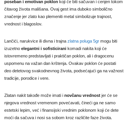
poseban i emotivan poklon
koji će biti sačuvan i cenjen tokom
čitavog života mališana. Ovaj gest ima duboko simbolično
značenje jer zlato kao plemeniti metal simbolizuje trajnost,
vrednost i blagoslov.
Lančići, narukvice ili divna i trajna
zlatna poluga 5gr
mogu biti
izuzetno
elegantni i sofisticirani
komadi nakita koji će
istovremeno predstavljati i praktičan poklon, ali i dragocenu
uspomenu na važan dan krštenja. Ovakav poklon će postati
deo detetovog svakodnevnog života, podsećajući ga na važnost
tradicije, porodice i vere.
Zlatan nakit takođe može imati i
novčanu vrednost
jer će se
njegova vrednost vremenom povećavati, čineći ga ne samo
estetski lepim, već i finansijski vrednim poklonom koji će dete
moći da sačuva i nosi sa sobom kroz različite faze života.