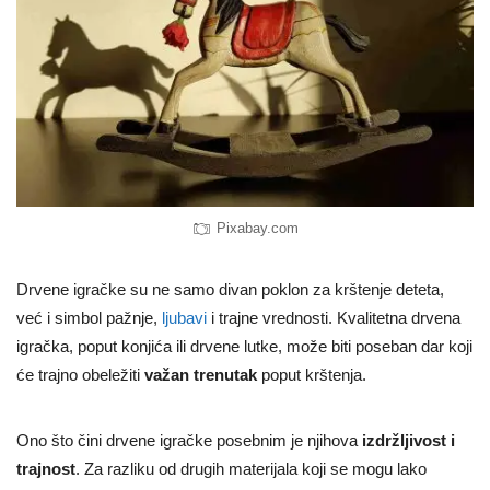
Pixabay.com
Drvene igračke su ne samo divan poklon za krštenje deteta,
već i simbol pažnje,
ljubavi
i trajne vrednosti. Kvalitetna drvena
igračka, poput konjića ili drvene lutke, može biti poseban dar koji
će trajno obeležiti
važan trenutak
poput krštenja.
Ono što čini drvene igračke posebnim je njihova
izdržljivost i
trajnost
. Za razliku od drugih materijala koji se mogu lako