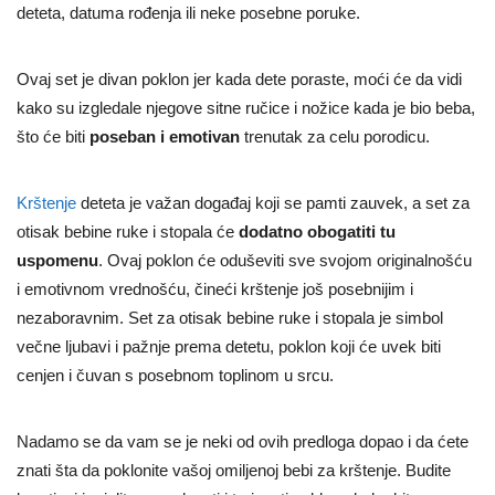
deteta, datuma rođenja ili neke posebne poruke.
Ovaj set je divan poklon jer kada dete poraste, moći će da vidi
kako su izgledale njegove sitne ručice i nožice kada je bio beba,
što će biti
poseban i emotivan
trenutak za celu porodicu.
Krštenje
deteta je važan događaj koji se pamti zauvek, a set za
otisak bebine ruke i stopala će
dodatno obogatiti tu
uspomenu
. Ovaj poklon će oduševiti sve svojom originalnošću
i emotivnom vrednošću, čineći krštenje još posebnijim i
nezaboravnim. Set za otisak bebine ruke i stopala je simbol
večne ljubavi i pažnje prema detetu, poklon koji će uvek biti
cenjen i čuvan s posebnom toplinom u srcu.
Nadamo se da vam se je neki od ovih predloga dopao i da ćete
znati šta da poklonite vašoj omiljenoj bebi za krštenje. Budite