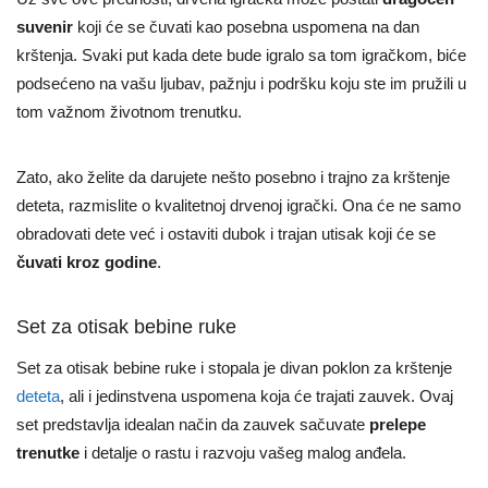
suvenir
koji će se čuvati kao posebna uspomena na dan
krštenja. Svaki put kada dete bude igralo sa tom igračkom, biće
podsećeno na vašu ljubav, pažnju i podršku koju ste im pružili u
tom važnom životnom trenutku.
Zato, ako želite da darujete nešto posebno i trajno za krštenje
deteta, razmislite o kvalitetnoj drvenoj igrački. Ona će ne samo
obradovati dete već i ostaviti dubok i trajan utisak koji će se
čuvati kroz godine
.
Set za otisak bebine ruke
Set za otisak bebine ruke i stopala je divan poklon za krštenje
deteta
, ali i jedinstvena uspomena koja će trajati zauvek. Ovaj
set predstavlja idealan način da zauvek sačuvate
prelepe
trenutke
i detalje o rastu i razvoju vašeg malog anđela.