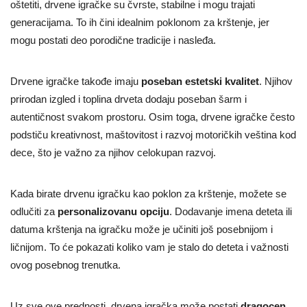
oštetiti, drvene igračke su čvrste, stabilne i mogu trajati
generacijama. To ih čini idealnim poklonom za krštenje, jer
mogu postati deo porodične tradicije i nasleđa.
Drvene igračke takođe imaju
poseban estetski kvalitet
. Njihov
prirodan izgled i toplina drveta dodaju poseban šarm i
autentičnost svakom prostoru. Osim toga, drvene igračke često
podstiču kreativnost, maštovitost i razvoj motoričkih veština kod
dece, što je važno za njihov celokupan razvoj.
Kada birate drvenu igračku kao poklon za krštenje, možete se
odlučiti za
personalizovanu opciju
. Dodavanje imena deteta ili
datuma krštenja na igračku može je učiniti još posebnijom i
ličnijom. To će pokazati koliko vam je stalo do deteta i važnosti
ovog posebnog trenutka.
Uz sve ove prednosti, drvena igračka može postati
dragocen