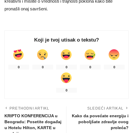
kreativni i mislite o vrednosti i trajnosti poklona kako bite
pronašli onaj savršeni.
Koji je tvoj utisak o tekstu?
0
0
0
0
0
0
PRETHODNI ARTIKL
SLEDEĆI ARTIKAL
KRIPTO KONFERENCIJA u
Kako da povećate energiju i
Beogradu: Posetite događaj
poboljšate zdravlje ovog
u Hotelu Hilton, KARTE u
proleća?