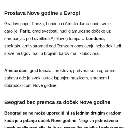
Proslava Nove godine u Evropi
Gradovi poput Pariza, Londona i Amsterdama nude svoje
čarolije.
Pariz
, grad svetlosti, nudi glamurozne dočeke uz
šampanjac pod svetlima Ajfelovog tornja. U
Londonu
,
spektakularni vatrometi nad Temzom obasjavaju nebo dok ljudi
slave na trgovima i u brojnim barovima i klubovima.
Amsterdam
, grad kanala i mostova, pretvara se u ogromnu
zabavu gde je svaki kutak ispunjen muzikom, smehom i
dobrodošlicom Nove godine.
Beograd bez premca za doček Nove godine
Beograd se ne može uporediti ni sa jednim drugim gradom
kada je u pitanju doček Nove godine
. Njegova
jedinstvena
kombinacija tradicije, kulture, raznolike muzike i neiscrpnog