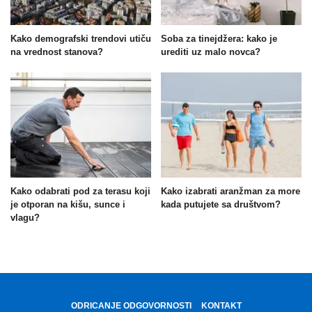
Kako demografski trendovi utiču
Soba za tinejdžera: kako je
na vrednost stanova?
urediti uz malo novca?
Kako odabrati pod za terasu koji
Kako izabrati aranžman za more
je otporan na kišu, sunce i
kada putujete sa društvom?
vlagu?
ODRICANJE ODGOVORNOSTI
KONTAKT