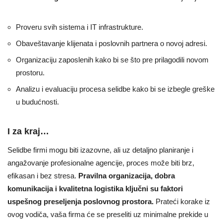
Proveru svih sistema i IT infrastrukture.
Obaveštavanje klijenata i poslovnih partnera o novoj adresi.
Organizaciju zaposlenih kako bi se što pre prilagodili novom
prostoru.
Analizu i evaluaciju procesa selidbe kako bi se izbegle greške
u budućnosti.
I za kraj…
Selidbe firmi mogu biti izazovne, ali uz detaljno planiranje i
angažovanje profesionalne agencije, proces može biti brz,
efikasan i bez stresa.
Pravilna organizacija, dobra
komunikacija i kvalitetna logistika ključni su faktori
uspešnog preseljenja poslovnog prostora.
Prateći korake iz
ovog vodiča, vaša firma će se preseliti uz minimalne prekide u