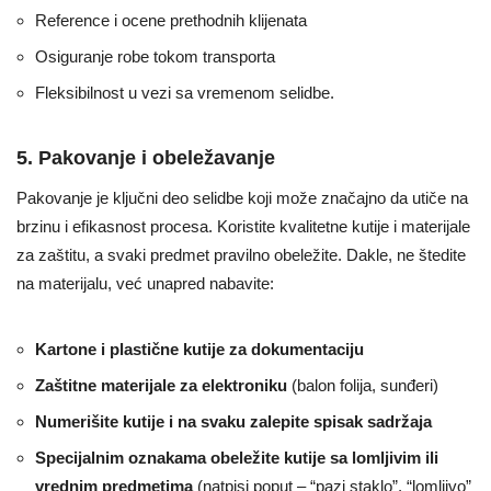
Reference i ocene prethodnih klijenata
Osiguranje robe tokom transporta
Fleksibilnost u vezi sa vremenom selidbe.
5. Pakovanje i obeležavanje
Pakovanje je ključni deo selidbe koji može značajno da utiče na
brzinu i efikasnost procesa. Koristite kvalitetne kutije i materijale
za zaštitu, a svaki predmet pravilno obeležite. Dakle, ne štedite
na materijalu, već unapred nabavite:
Kartone i plastične kutije za dokumentaciju
Zaštitne materijale za elektroniku
(balon folija, sunđeri)
Numerišite kutije i na svaku zalepite spisak sadržaja
Specijalnim oznakama obeležite kutije sa lomljivim ili
vrednim predmetima
(natpisi poput – “pazi staklo”, “lomljivo”