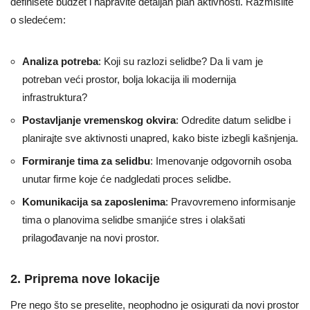
definišete budžet i napravite detaljan plan aktivnosti. Razmislite
o sledećem:
Analiza potreba
: Koji su razlozi selidbe? Da li vam je
potreban veći prostor, bolja lokacija ili modernija
infrastruktura?
Postavljanje vremenskog okvira
: Odredite datum selidbe i
planirajte sve aktivnosti unapred, kako biste izbegli kašnjenja.
Formiranje tima za selidbu
: Imenovanje odgovornih osoba
unutar firme koje će nadgledati proces selidbe.
Komunikacija sa zaposlenima
: Pravovremeno informisanje
tima o planovima selidbe smanjiće stres i olakšati
prilagođavanje na novi prostor.
2. Priprema nove lokacije
Pre nego što se preselite, neophodno je osigurati da novi prostor