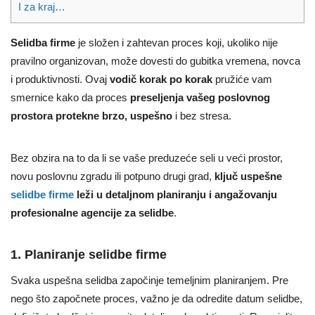
I za kraj…
Selidba firme
je složen i zahtevan proces koji, ukoliko nije
pravilno organizovan, može dovesti do gubitka vremena, novca
i produktivnosti. Ovaj
vodič korak po korak
pružiće vam
smernice kako da proces
preseljenja vašeg poslovnog
prostora protekne brzo, uspešno
i bez stresa.
Bez obzira na to da li se vaše preduzeće seli u veći prostor,
novu poslovnu zgradu ili potpuno drugi grad,
ključ uspešne
selidbe firme
leži u detaljnom planiranju i angažovanju
profesionalne agencije za selidbe
.
1. Planiranje selidbe firme
Svaka uspešna selidba započinje temeljnim planiranjem. Pre
nego što započnete proces, važno je da odredite datum selidbe,