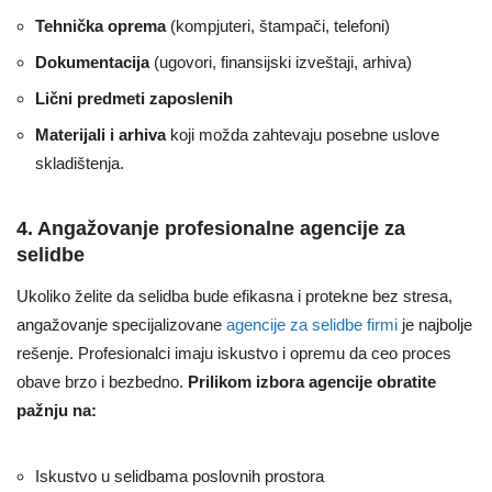
Tehnička oprema
(kompjuteri, štampači, telefoni)
Dokumentacija
(ugovori, finansijski izveštaji, arhiva)
Lični predmeti zaposlenih
Materijali i arhiva
koji možda zahtevaju posebne uslove
skladištenja.
4. Angažovanje profesionalne agencije za
selidbe
Ukoliko želite da selidba bude efikasna i protekne bez stresa,
angažovanje specijalizovane
agencije za selidbe firmi
je najbolje
rešenje. Profesionalci imaju iskustvo i opremu da ceo proces
obave brzo i bezbedno.
Prilikom izbora agencije obratite
pažnju na:
Iskustvo u selidbama poslovnih prostora