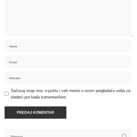
Sačuvaj moje ime, e-poštu i veb mesto u ovom pregledaču veba za
sledeći put kada komentarišem.