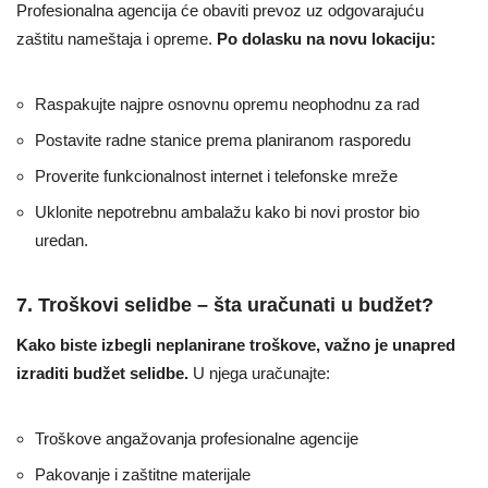
Profesionalna agencija će obaviti prevoz uz odgovarajuću
zaštitu nameštaja i opreme.
Po dolasku na novu lokaciju:
Raspakujte najpre osnovnu opremu neophodnu za rad
Postavite radne stanice prema planiranom rasporedu
Proverite funkcionalnost internet i telefonske mreže
Uklonite nepotrebnu ambalažu kako bi novi prostor bio
uredan.
7. Troškovi selidbe – šta uračunati u budžet?
Kako biste izbegli neplanirane troškove, važno je unapred
izraditi budžet selidbe.
U njega uračunajte:
Troškove angažovanja profesionalne agencije
Pakovanje i zaštitne materijale