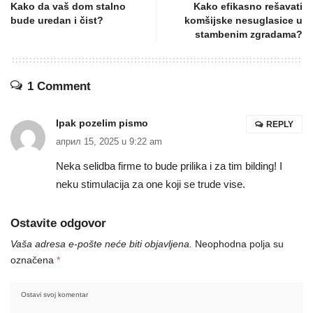
Kako da vaš dom stalno
Kako efikasno rešavati
bude uredan i čist?
komšijske nesuglasice u
stambenim zgradama?
1 Comment
Ipak pozelim pismo
REPLY
април 15, 2025 u 9:22 am
Neka selidba firme to bude prilika i za tim bilding! I
neku stimulacija za one koji se trude vise.
Ostavite odgovor
Vaša adresa e-pošte neće biti objavljena.
Neophodna polja su
označena
*