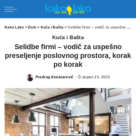
Kako Lako
>
Dom
>
Kuća i Bašta
>
Selidbe firmi – vodič za uspešno preseljenje poslovnog prostora, korak po korak
Kuća i Bašta
Selidbe firmi – vodič za uspešno
preseljenje poslovnog prostora, korak
po korak
Predrag Konatarević
април 15, 2025
Posted
by