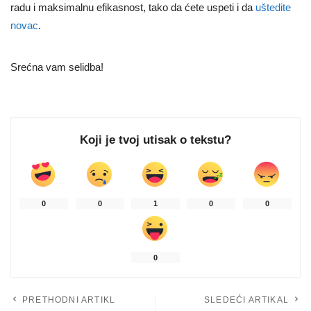
radu i maksimalnu efikasnost, tako da ćete uspeti i da
uštedite
novac
.
Srećna vam selidba!
Koji je tvoj utisak o tekstu?
0
0
1
0
0
0
PRETHODNI ARTIKL
SLEDEĆI ARTIKAL