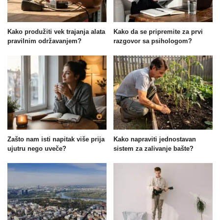
Kako produžiti vek trajanja alata
Kako da se pripremite za prvi
pravilnim održavanjem?
razgovor sa psihologom?
Zašto nam isti napitak više prija
Kako napraviti jednostavan
ujutru nego uveče?
sistem za zalivanje bašte?