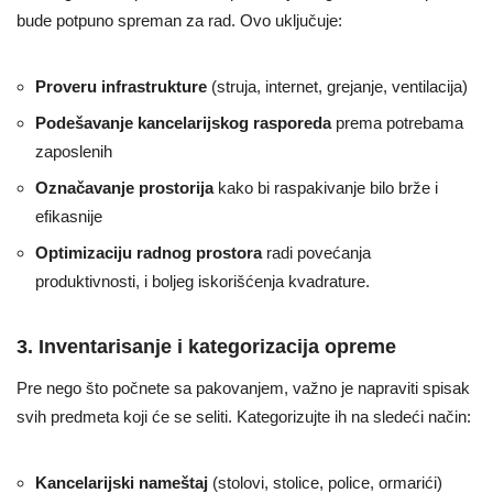
bude potpuno spreman za rad. Ovo uključuje:
Proveru infrastrukture
(struja, internet, grejanje, ventilacija)
Podešavanje kancelarijskog rasporeda
prema potrebama
zaposlenih
Označavanje prostorija
kako bi raspakivanje bilo brže i
efikasnije
Optimizaciju radnog prostora
radi povećanja
produktivnosti, i boljeg iskorišćenja kvadrature.
3. Inventarisanje i kategorizacija opreme
Pre nego što počnete sa pakovanjem, važno je napraviti spisak
svih predmeta koji će se seliti. Kategorizujte ih na sledeći način:
Kancelarijski nameštaj
(stolovi, stolice, police, ormarići)