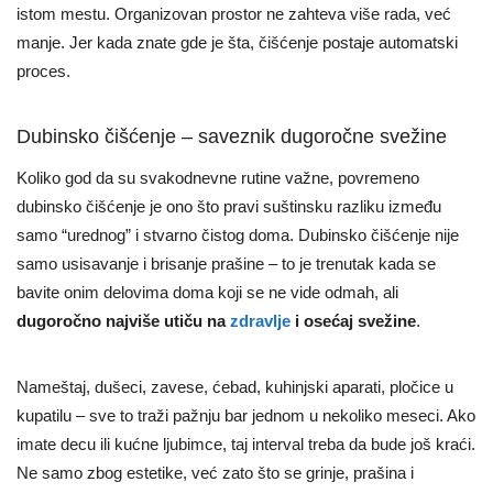
istom mestu. Organizovan prostor ne zahteva više rada, već
manje. Jer kada znate gde je šta, čišćenje postaje automatski
proces.
Dubinsko čišćenje – saveznik dugoročne svežine
Koliko god da su svakodnevne rutine važne, povremeno
dubinsko čišćenje je ono što pravi suštinsku razliku između
samo “urednog” i stvarno čistog doma. Dubinsko čišćenje nije
samo usisavanje i brisanje prašine – to je trenutak kada se
bavite onim delovima doma koji se ne vide odmah, ali
dugoročno najviše utiču na
zdravlje
i osećaj svežine
.
Nameštaj, dušeci, zavese, ćebad, kuhinjski aparati, pločice u
kupatilu – sve to traži pažnju bar jednom u nekoliko meseci. Ako
imate decu ili kućne ljubimce, taj interval treba da bude još kraći.
Ne samo zbog estetike, već zato što se grinje, prašina i