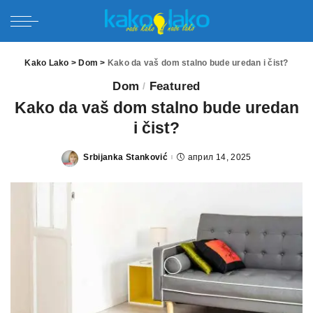
Kako Lako
>
Dom
>
Kako da vaš dom stalno bude uredan i čist?
Dom
Featured
Kako da vaš dom stalno bude uredan
i čist?
Srbijanka Stanković
април 14, 2025
Posted
by