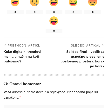
0
0
0
0
0
0
PRETHODNI ARTIKL
SLEDEĆI ARTIKAL
Kako digitalni trendovi
Selidbe firmi – vodič za
menjaju način na koji
uspešno preseljenje
putujemo?
poslovnog prostora, korak
po korak
Ostavi komentar
Vaša adresa e-pošte neće biti objavljena.
Neophodna polja su
označena
*