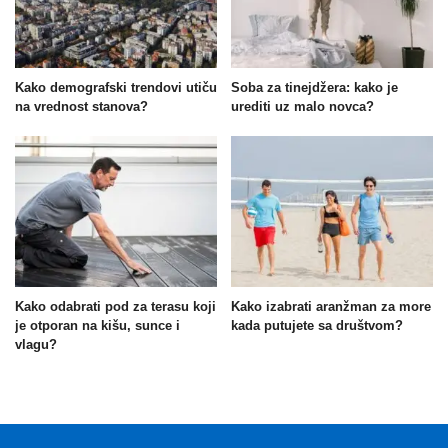
Kako demografski trendovi utiču
Soba za tinejdžera: kako je
na vrednost stanova?
urediti uz malo novca?
Kako odabrati pod za terasu koji
Kako izabrati aranžman za more
je otporan na kišu, sunce i
kada putujete sa društvom?
vlagu?