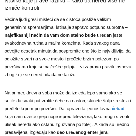
Navike koje prave razliku – kako da nered više ne
izmiče kontroli
Većina ljudi greši misleći da se čistoća postiže velikim
generalnim spremanjima. Istina je zapravo potpuno suprotna –
najefikasniji način da vam dom stalno bude uredan
jeste
svakodnevna rutina u malim koracima. Kada svakog dana
odvojite desetak minuta da pospremite ono što je najvidljivije, da
odložite stvari na svoje mesto i pređete brzim potezom po
površinama koje se najčešće prljaju – vi zapravo pravite osnovu
zbog koje se nered nikada ne taloži.
Na primer, dnevna soba može da izgleda lepo samo ako se
setite da svaki put vratite ćebe na naslon, skinete šolju sa stola i
pređete krpom po površini. Da, upravo ta jednostavna
ćebad
koja nam uveče greju noge ispred televizora, lako mogu stvoriti
utisak nereda ako ostanu zgužvana po fotelji. A kada su uredno
presavijena, izgledaju kao
deo uređenog enterijera
.