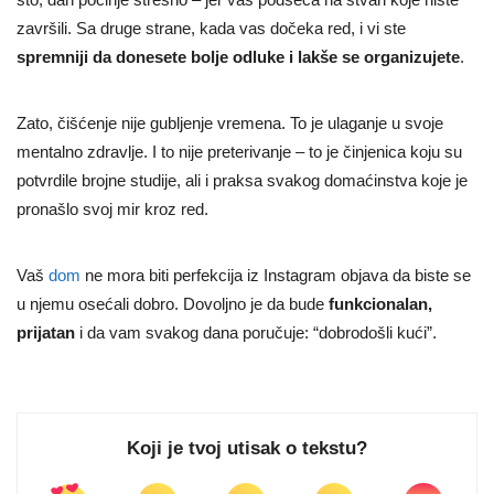
završili. Sa druge strane, kada vas dočeka red, i vi ste
spremniji da donesete bolje odluke i lakše se organizujete
.
Zato, čišćenje nije gubljenje vremena. To je ulaganje u svoje
mentalno zdravlje. I to nije preterivanje – to je činjenica koju su
potvrdile brojne studije, ali i praksa svakog domaćinstva koje je
pronašlo svoj mir kroz red.
Vaš
dom
ne mora biti perfekcija iz Instagram objava da biste se
u njemu osećali dobro. Dovoljno je da bude
funkcionalan,
prijatan
i da vam svakog dana poručuje: “dobrodošli kući”.
Koji je tvoj utisak o tekstu?