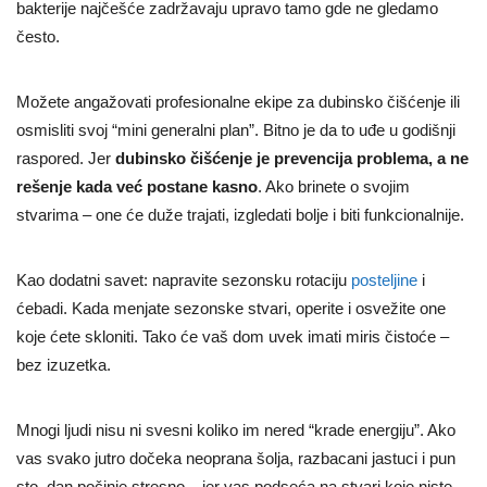
bakterije najčešće zadržavaju upravo tamo gde ne gledamo
često.
Možete angažovati profesionalne ekipe za dubinsko čišćenje ili
osmisliti svoj “mini generalni plan”. Bitno je da to uđe u godišnji
raspored. Jer
dubinsko čišćenje je prevencija problema, a ne
rešenje kada već postane kasno
. Ako brinete o svojim
stvarima – one će duže trajati, izgledati bolje i biti funkcionalnije.
Kao dodatni savet: napravite sezonsku rotaciju
posteljine
i
ćebadi. Kada menjate sezonske stvari, operite i osvežite one
koje ćete skloniti. Tako će vaš dom uvek imati miris čistoće –
bez izuzetka.
Mnogi ljudi nisu ni svesni koliko im nered “krade energiju”. Ako
vas svako jutro dočeka neoprana šolja, razbacani jastuci i pun
sto, dan počinje stresno – jer vas podseća na stvari koje niste