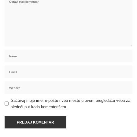
Sačuvaj moje ime, e-poštu i veb mesto u ovom pregledaču veba za
sledeći put kada komentarišem.