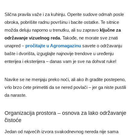
Slična pravila važe i za kuhinju. Operite sudove odmah posle
obroka, pobrišite radnu površinu i bacite ostatke. Te sitnice
možda deluju naporno u trenutku, ali su zapravo
ključne za
održavanje vizuelnog reda
. Takođe, ne morate sve znati
unapred –
pročitajte u Agromagazinu
savete o održavanju
bašte i dvorišta, izguglajte najnovije trendove u uređenju
enterijea i eksterijera – danas vam je sve na dohvat ruke!
Navike se ne menjaju preko noći, ali ako ih gradite postepeno,
vrlo brzo ćete primetiti da se nered povlači – jer ga niste pustili
da naraste.
Organizacija prostora – osnova za lako održavanje
čistoće
Jedan od najvećih izvora svakodnevnog nereda nije sama