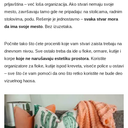
prljavština – već loša organizacija. Ako stvari nemaju svoje
mesto, završavaju tamo gde ne pripadaju: na stolicama, radnim
stolovima, podu. Rešenje je jednostavno –
svaka stvar mora
da ima svoje mesto
. Bez izuzetaka.
Počnite tako što ćete proceniti koje vam stvari zaista trebaju na
dnevnom nivou. Sve ostalo treba da ide u fioke, ormare, kutije i
korpe
koje ne narušavaju estetiku prostora
. Koristite
organizatore za fioke, kutije ispod kreveta, viseće police u ostavi
– sve što će vam pomoći da ono što retko koristite ne bude deo
vizuelnog haosa.