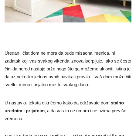
Uredan i čist dom ne mora da bude misaona imenica, ni
zadatak koji vas svakog vikenda iznova iscrpljuje. Iako se često
čini da nered nastaje brže nego što ga možemo ukloniti, istina je
da uz nekoliko jednostavnih navika i pravila – vaš dom može biti
svetlo, mirno i prijatno mesto svakog dana.
U nastavku teksta otkrićemo kako da održavate dom
stalno
urednim i prijatnim
, a da vas to ne umara i ne uzima previše
vremena.