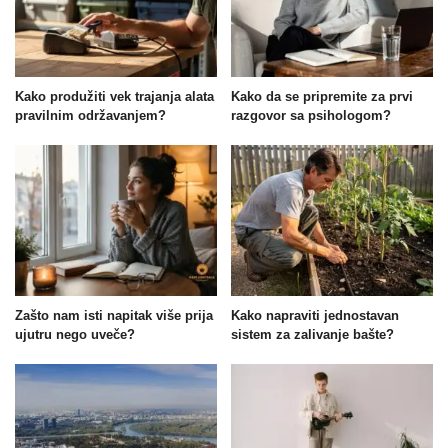
Kako produžiti vek trajanja alata
Kako da se pripremite za prvi
pravilnim održavanjem?
razgovor sa psihologom?
Zašto nam isti napitak više prija
Kako napraviti jednostavan
ujutru nego uveče?
sistem za zalivanje bašte?