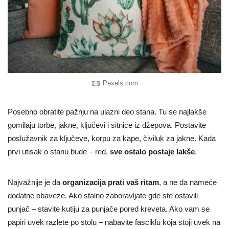
Pexels.com
Posebno obratite pažnju na ulazni deo stana. Tu se najlakše
gomilaju torbe, jakne, ključevi i sitnice iz džepova. Postavite
poslužavnik za ključeve, korpu za kape, čiviluk za jakne. Kada
prvi utisak o stanu bude – red,
sve ostalo postaje lakše
.
Najvažnije je da
organizacija prati vaš ritam
, a ne da nameće
dodatne obaveze. Ako stalno zaboravljate gde ste ostavili
punjač – stavite kutiju za punjače pored kreveta. Ako vam se
papiri uvek razlete po stolu – nabavite fasciklu koja stoji uvek na