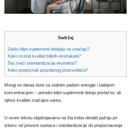
Sadržaj
Zašto biljni suplementi dobijaju na značaju?
Kako oceniti kvalitet biljnih ekstrakata?
Šta znači standardizacija ekstrakta?
Kako prepoznati pouzdanog proizvođača?
Mnogi se danas bore sa stalnim padom energije i slabijom
koncentracijom – prirodni biljni suplementi deluju privlačno, ali
njihov kvalitet značajno varira.
U ovom tekstu objašnjavamo na šta treba obratiti pažnju pri
izboru: od provere sastava i standardizacije do prepoznavanja