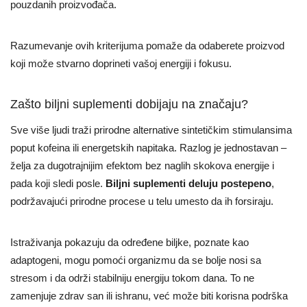
pouzdanih proizvođača.
Razumevanje ovih kriterijuma pomaže da odaberete proizvod
koji može stvarno doprineti vašoj energiji i fokusu.
Zašto biljni suplementi dobijaju na značaju?
Sve više ljudi traži prirodne alternative sintetičkim stimulansima
poput kofeina ili energetskih napitaka. Razlog je jednostavan –
želja za dugotrajnijim efektom bez naglih skokova energije i
pada koji sledi posle.
Biljni suplementi deluju postepeno
,
podržavajući prirodne procese u telu umesto da ih forsiraju.
Istraživanja pokazuju da određene biljke, poznate kao
adaptogeni, mogu pomoći organizmu da se bolje nosi sa
stresom i da održi stabilniju energiju tokom dana. To ne
zamenjuje zdrav san ili ishranu, već može biti korisna podrška