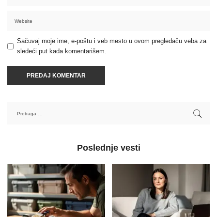
Sačuvaj moje ime, e-poštu i veb mesto u ovom pregledaču veba za
sledeći put kada komentarišem.
Poslednje vesti