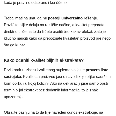
kada je pravilno odabrano i korišćeno.
Treba imati na umu da
ne postoji univerzalno rešenje
.
Različite biljke deluju na različite načine, a kvalitet preparata
direktno utiče na to da li ćete osetiti bilo kakav efekat. Zato je
ključno naučiti kako da prepoznate kvalitetan proizvod pre nego
što ga kupite.
Kako oceniti kvalitet biljnih ekstrakata?
Prvi korak u izboru kvalitetnog suplementa jeste
provera liste
sastojaka
. Kvalitetan proizvod jasno navodi koje biljke sadrži, u
kom obliku i u kojoj količini. Ako na deklaraciji piše samo opšti
termin biljni ekstrakt bez dodatnih informacija, to je znak
upozorenja.
Obratite pažnju na to da li je naveden odnos ekstrakcije, na