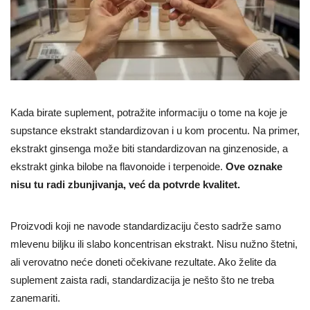
Kada birate suplement, potražite informaciju o tome na koje je
supstance ekstrakt standardizovan i u kom procentu. Na primer,
ekstrakt ginsenga može biti standardizovan na ginzenoside, a
ekstrakt ginka bilobe na flavonoide i terpenoide.
Ove oznake
nisu tu radi zbunjivanja, već da potvrde kvalitet.
Proizvodi koji ne navode standardizaciju često sadrže samo
mlevenu biljku ili slabo koncentrisan ekstrakt. Nisu nužno štetni,
ali verovatno neće doneti očekivane rezultate. Ako želite da
suplement zaista radi, standardizacija je nešto što ne treba
zanemariti.