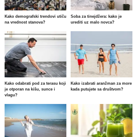
Kako demografski trendovi utiču
Soba za tinejdžera: kako je
na vrednost stanova?
urediti uz malo novca?
Kako odabrati pod za terasu koji
Kako izabrati aranžman za more
je otporan na kišu, sunce i
kada putujete sa društvom?
vlagu?