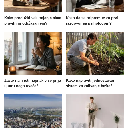
Kako produžiti vek trajanja alata
Kako da se pripremite za prvi
pravilnim održavanjem?
razgovor sa psihologom?
Zašto nam isti napitak više prija
Kako napraviti jednostavan
ujutru nego uveče?
sistem za zalivanje bašte?