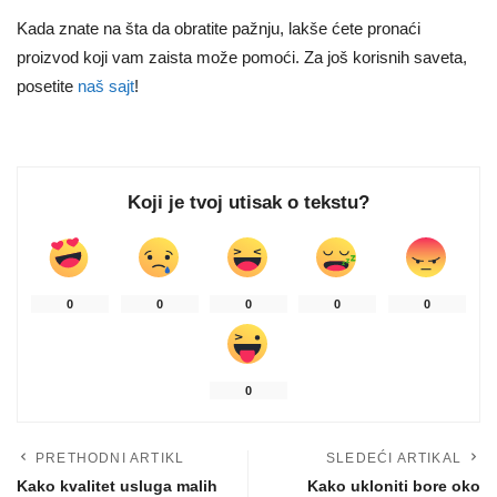
Kada znate na šta da obratite pažnju, lakše ćete pronaći
proizvod koji vam zaista može pomoći. Za još korisnih saveta,
posetite
naš sajt
!
Koji je tvoj utisak o tekstu?
0
0
0
0
0
0
PRETHODNI ARTIKL
SLEDEĆI ARTIKAL
Kako kvalitet usluga malih
Kako ukloniti bore oko