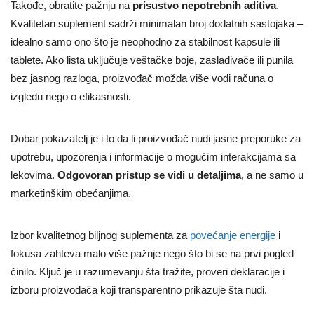
Takođe, obratite pažnju na
prisustvo nepotrebnih aditiva
.
Kvalitetan suplement sadrži minimalan broj dodatnih sastojaka –
idealno samo ono što je neophodno za stabilnost kapsule ili
tablete. Ako lista uključuje veštačke boje, zaslađivače ili punila
bez jasnog razloga, proizvođač možda više vodi računa o
izgledu nego o efikasnosti.
Dobar pokazatelj je i to da li proizvođač nudi jasne preporuke za
upotrebu, upozorenja i informacije o mogućim interakcijama sa
lekovima.
Odgovoran pristup se vidi u detaljima
, a ne samo u
marketinškim obećanjima.
Izbor kvalitetnog biljnog suplementa za
povećanje energije
i
fokusa zahteva malo više pažnje nego što bi se na prvi pogled
činilo. Ključ je u razumevanju šta tražite, proveri deklaracije i
izboru proizvođača koji transparentno prikazuje šta nudi.