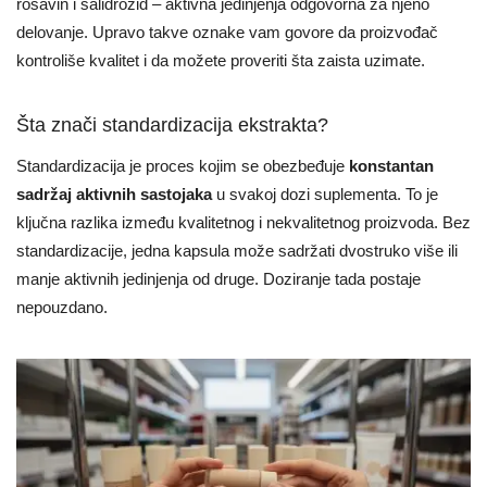
rosavin i salidrozid – aktivna jedinjenja odgovorna za njeno
delovanje. Upravo takve oznake vam govore da proizvođač
kontroliše kvalitet i da možete proveriti šta zaista uzimate.
Šta znači standardizacija ekstrakta?
Standardizacija je proces kojim se obezbeđuje
konstantan
sadržaj aktivnih sastojaka
u svakoj dozi suplementa. To je
ključna razlika između kvalitetnog i nekvalitetnog proizvoda. Bez
standardizacije, jedna kapsula može sadržati dvostruko više ili
manje aktivnih jedinjenja od druge. Doziranje tada postaje
nepouzdano.