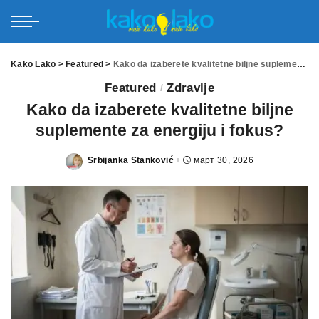
Kako Lako
>
Featured
>
Kako da izaberete kvalitetne biljne suplemente za energiju i fokus?
Featured
Zdravlje
Kako da izaberete kvalitetne biljne
suplemente za energiju i fokus?
Srbijanka Stanković
март 30, 2026
Posted
by