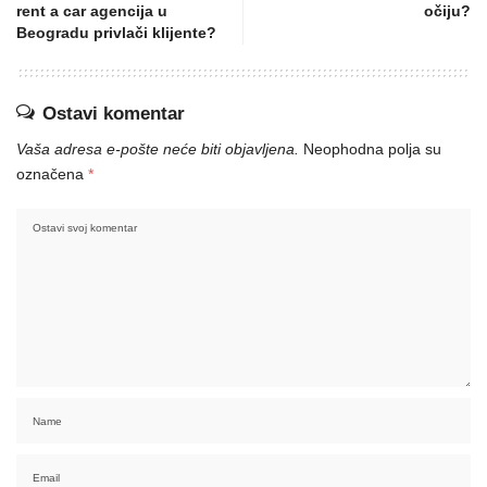
rent a car agencija u
očiju?
Beogradu privlači klijente?
Ostavi komentar
Vaša adresa e-pošte neće biti objavljena.
Neophodna polja su
označena
*