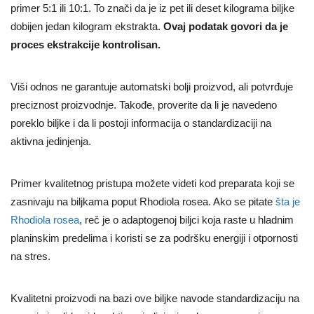
primer 5:1 ili 10:1. To znači da je iz pet ili deset kilograma biljke
dobijen jedan kilogram ekstrakta.
Ovaj podatak govori da je
proces ekstrakcije kontrolisan.
Viši odnos ne garantuje automatski bolji proizvod, ali potvrđuje
preciznost proizvodnje. Takođe, proverite da li je navedeno
poreklo biljke i da li postoji informacija o standardizaciji na
aktivna jedinjenja.
Primer kvalitetnog pristupa možete videti kod preparata koji se
zasnivaju na biljkama poput Rhodiola rosea. Ako se pitate
šta je
Rhodiola rosea
, reč je o adaptogenoj biljci koja raste u hladnim
planinskim predelima i koristi se za podršku energiji i otpornosti
na stres.
Kvalitetni proizvodi na bazi ove biljke navode standardizaciju na