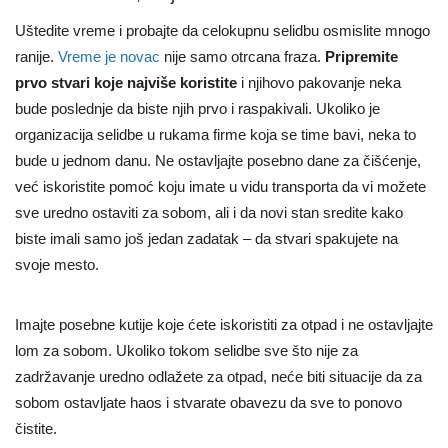
Uštedite vreme i probajte da celokupnu selidbu osmislite mnogo
ranije.
Vreme je novac
nije samo otrcana fraza
.
Pripremite
prvo stvari koje najviše koristite
i njihovo pakovanje neka
bude poslednje da biste njih prvo i raspakivali. Ukoliko je
organizacija selidbe u rukama firme koja se time bavi, neka to
bude u jednom danu. Ne ostavljajte posebno dane za čišćenje,
već iskoristite pomoć koju imate u vidu transporta da vi možete
sve uredno ostaviti za sobom, ali i da novi stan sredite kako
biste imali samo još jedan zadatak – da stvari spakujete na
svoje mesto.
Imajte posebne kutije koje ćete iskoristiti za otpad i ne ostavljajte
lom za sobom. Ukoliko tokom selidbe sve što nije za
zadržavanje uredno odlažete za otpad, neće biti situacije da za
sobom ostavljate haos i stvarate obavezu da sve to ponovo
čistite.