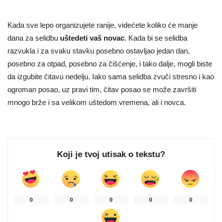
Kada sve lepo organizujete ranije, videćete koliko će manje
dana za selidbu
uštedeti vaš novac
. Kada bi se selidba
razvukla i za svaku stavku posebno ostavljao jedan dan,
posebno za otpad, posebno za čišćenje, i tako dalje, mogli biste
da izgubite čitavu nedelju. Iako sama selidba zvuči stresno i kao
ogroman posao, uz pravi tim, čitav posao se može završiti
mnogo brže i sa velikom uštedom vremena, ali i novca.
Koji je tvoj utisak o tekstu?
0
0
0
0
0