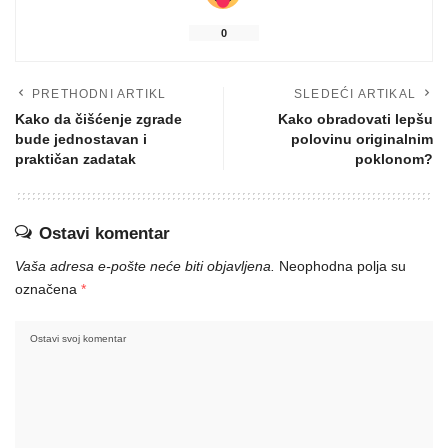
0
PRETHODNI ARTIKL
SLEDEĆI ARTIKAL
Kako da čišćenje zgrade
Kako obradovati lepšu
bude jednostavan i
polovinu originalnim
praktičan zadatak
poklonom?
Ostavi komentar
Vaša adresa e-pošte neće biti objavljena.
Neophodna polja su
označena
*