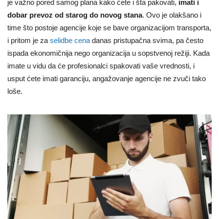
je važno pored samog plana kako ćete i šta pakovati,
imati i
dobar prevoz od starog do novog stana
. Ovo je olakšano i
time što postoje agencije koje se bave organizacijom transporta,
i pritom je za
selidbe cena
danas pristupačna svima, pa često
ispada ekonomičnija nego organizacija u sopstvenoj režiji. Kada
imate u vidu da će profesionalci spakovati vaše vrednosti, i
usput ćete imati garanciju, angažovanje agencije ne zvuči tako
loše.