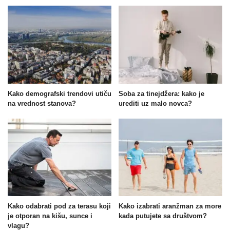
Kako demografski trendovi utiču
Soba za tinejdžera: kako je
na vrednost stanova?
urediti uz malo novca?
Kako odabrati pod za terasu koji
Kako izabrati aranžman za more
je otporan na kišu, sunce i
kada putujete sa društvom?
vlagu?