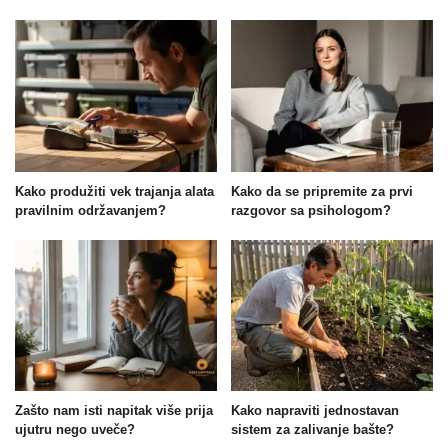
Kako produžiti vek trajanja alata
Kako da se pripremite za prvi
pravilnim održavanjem?
razgovor sa psihologom?
Zašto nam isti napitak više prija
Kako napraviti jednostavan
ujutru nego uveče?
sistem za zalivanje bašte?