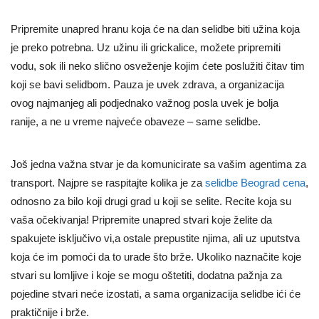
Pripremite unapred hranu koja će na dan selidbe biti užina koja
je preko potrebna. Uz užinu ili grickalice, možete pripremiti
vodu, sok ili neko slično osveženje kojim ćete poslužiti čitav tim
koji se bavi selidbom. Pauza je uvek zdrava, a organizacija
ovog najmanjeg ali podjednako važnog posla uvek je bolja
ranije, a ne u vreme najveće obaveze – same selidbe.
Još jedna važna stvar je da komunicirate sa vašim agentima za
transport. Najpre se raspitajte kolika je za
selidbe Beograd cena
,
odnosno za bilo koji drugi grad u koji se selite. Recite koja su
vaša očekivanja! Pripremite unapred stvari koje želite da
spakujete isključivo vi,a ostale prepustite njima, ali uz uputstva
koja će im pomoći da to urade što brže. Ukoliko naznačite koje
stvari su lomljive i koje se mogu oštetiti, dodatna pažnja za
pojedine stvari neće izostati, a sama organizacija selidbe ići će
praktičnije i brže.