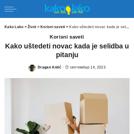
Kako Lako
>
Život
>
Korisni saveti
>
Kako uštedeti novac kada je selidba u pitanju
Korisni saveti
Kako uštedeti novac kada je selidba u
pitanju
Dragan Antić
септембар 14, 2023
Posted
by