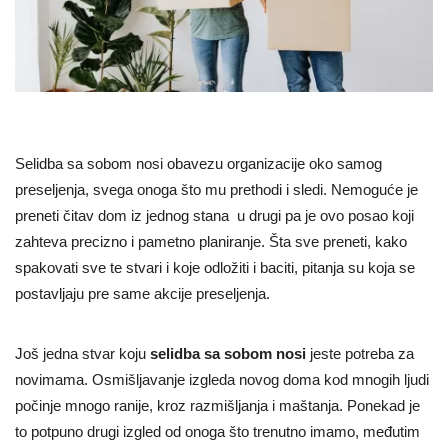
Selidba sa sobom nosi obavezu organizacije oko samog
preseljenja, svega onoga što mu prethodi i sledi. Nemoguće je
preneti čitav dom iz jednog stana u drugi pa je ovo posao koji
zahteva precizno i pametno planiranje. Šta sve preneti, kako
spakovati sve te stvari i koje odložiti i baciti, pitanja su koja se
postavljaju pre same akcije preseljenja.
Još jedna stvar koju
selidba sa sobom nosi
jeste potreba za
novimama. Osmišljavanje izgleda novog doma kod mnogih ljudi
počinje mnogo ranije, kroz razmišljanja i maštanja. Ponekad je
to potpuno drugi izgled od onoga što trenutno imamo, međutim