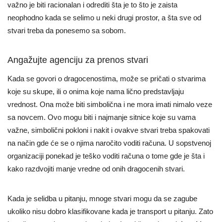
važno je biti racionalan i odrediti šta je to što je zaista
neophodno kada se selimo u neki drugi prostor, a šta sve od
stvari treba da ponesemo sa sobom.
Angažujte agenciju za prenos stvari
Kada se govori o dragocenostima, može se pričati o stvarima
koje su skupe, ili o onima koje nama lično predstavljaju
vrednost. Ona može biti simbolična i ne mora imati nimalo veze
sa novcem. Ovo mogu biti i najmanje sitnice koje su vama
važne, simbolični pokloni i nakit i ovakve stvari treba spakovati
na način gde će se o njima naročito voditi računa. U sopstvenoj
organizaciji ponekad je teško voditi računa o tome gde je šta i
kako razdvojiti manje vredne od onih dragocenih stvari.
Kada je selidba u pitanju, mnoge stvari mogu da se zagube
ukoliko nisu dobro klasifikovane kada je transport u pitanju. Zato