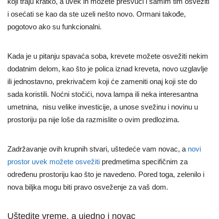
koji traju kratko, a uvek ih možete presvući i samim tim osvežiti
i osećati se kao da ste uzeli nešto novo. Ormani takođe,
pogotovo ako su funkcionalni.
Kada je u pitanju spavaća soba, krevete možete osvežiti nekim
dodatnim delom, kao što je polica iznad kreveta, novo uzglavlje
ili jednostavno, prekrivačem koji će zameniti onaj koji ste do
sada koristili. Noćni stočići, nova lampa ili neka interesantna
umetnina, nisu velike investicije, a unose svežinu i novinu u
prostoriju pa nije loše da razmislite o ovim predlozima.
Zadržavanje ovih krupnih stvari, uštedeće vam novac, a
novi
prostor uvek možete osvežiti
predmetima specifičnim za
određenu prostoriju kao što je navedeno. Pored toga, zelenilo i
nova biljka mogu biti pravo osveženje za vaš dom.
Uštedite vreme, a ujedno i novac