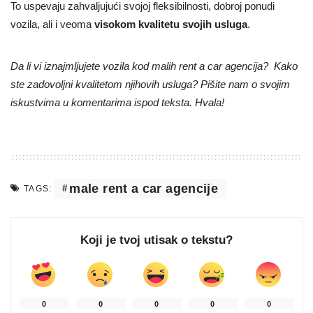
To uspevaju zahvaljujući svojoj fleksibilnosti, dobroj ponudi
vozila, ali i veoma
visokom kvalitetu svojih usluga
.
Da li vi iznajmljujete vozila kod malih rent a car agencija? Kako
ste zadovoljni kvalitetom njihovih usluga? Pišite nam o svojim
iskustvima u komentarima ispod teksta. Hvala!
male rent a car agencije
TAGS:
Koji je tvoj utisak o tekstu?
0
0
0
0
0