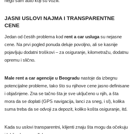
nego sam auto koji su vozili.
JASNI USLOVI NAJMA I TRANSPARENTNE
CENE
Jedan od čestih problema kod
rent a car usluga
su nejasne
cene. Na prvi pogled ponuda deluje povoljno, ali se kasnije
pojavljuju dodatni troškovi – za osiguranje, kilometražu, dodatnu
opremu i slično.
Male rent a car agencije u Beogradu
nastoje da izbegnu
potencijalne probleme, tako što su njihove cene jasno definisane
i objašnjene. Zna se tačno šta je sve uključeno u njih, a šta
mora da se doplati (GPS navigacija, lanci za sneg, i sl), kolika
suma treba da se odvoji za depozit, koliko košta osiguranje, itd.
Kada su uslovi transparentni, klijenti znaju šta mogu da očekuju