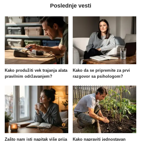
Poslednje vesti
Kako produžiti vek trajanja alata
Kako da se pripremite za prvi
pravilnim održavanjem?
razgovor sa psihologom?
Zašto nam isti napitak više prija
Kako napraviti jednostavan