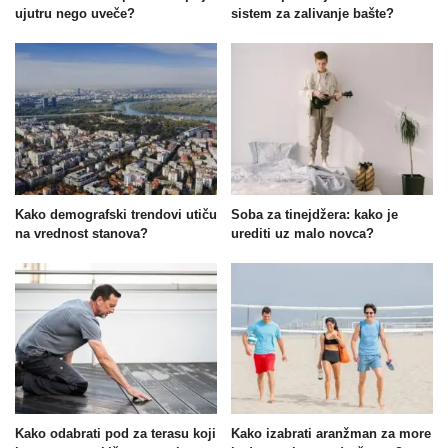
ujutru nego uveče?
sistem za zalivanje bašte?
Kako demografski trendovi utiču
Soba za tinejdžera: kako je
na vrednost stanova?
urediti uz malo novca?
Kako odabrati pod za terasu koji
Kako izabrati aranžman za more