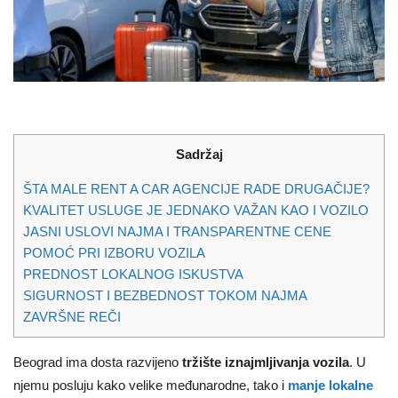
Sadržaj
ŠTA MALE RENT A CAR AGENCIJE RADE DRUGAČIJE?
KVALITET USLUGE JE JEDNAKO VAŽAN KAO I VOZILO
JASNI USLOVI NAJMA I TRANSPARENTNE CENE
POMOĆ PRI IZBORU VOZILA
PREDNOST LOKALNOG ISKUSTVA
SIGURNOST I BEZBEDNOST TOKOM NAJMA
ZAVRŠNE REČI
Beograd ima dosta razvijeno
tržište iznajmljivanja vozila
. U
njemu posluju kako velike međunarodne, tako i
manje lokalne