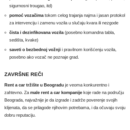
sigurnosni trougao, itd)
pomoć vozačima
tokom celog trajanja najma i jasan protokol
za intervenciju i zamenu vozila u slučaju kvara ili nezgode
čista i dezinfikovana vozila
(posebno komandna tabla,
sedišta, kvake)
saveti o bezbednoj vožnji
i pravilnom korišćenju vozila,
posebno ako vozač ne poznaje grad.
ZAVRŠNE REČI
Rent a car tržište u Beogradu
je veoma konkurentno i
zahtevno. Za
male rent a car kompanije
koje rade na području
Beograda, najvažnije je da izgrade i zadrže poverenje svojih
klijenata, da se prilagode njihovim potrebama, i da očuvaju svoju
dobru reputaciju.