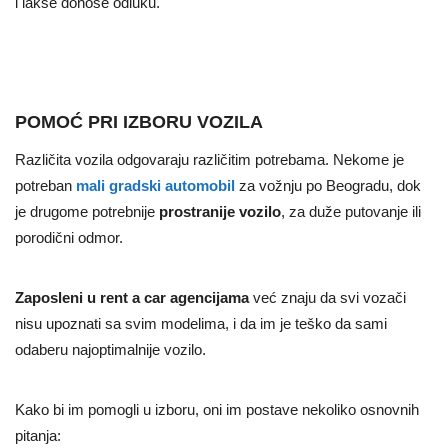
i lakše donose odluku.
POMOĆ PRI IZBORU VOZILA
Različita vozila odgovaraju različitim potrebama. Nekome je
potreban
mali gradski automobil
za vožnju po Beogradu, dok
je drugome potrebnije
prostranije vozilo
, za duže putovanje ili
porodični odmor.
Zaposleni u rent a car agencijama
već znaju da svi vozači
nisu upoznati sa svim modelima, i da im je teško da sami
odaberu najoptimalnije vozilo.
Kako bi im pomogli u izboru, oni im postave nekoliko osnovnih
pitanja: