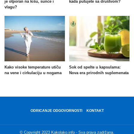
je otporan na kišu, sunce i
kada putujete sa društvom?
vlagu?
Kako visoke temperature utiču
Sok od spelte u kapsulama:
na vene i cirkulaciju u nogama
Nova era prirodnih suplemenata
ODRICANJE ODGOVORNOSTI
KONTAKT
© Copyright 2023 Kakolako.info - Sva prava zadržana.