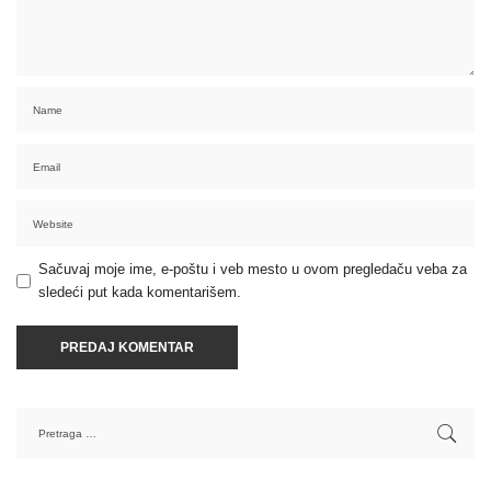
Sačuvaj moje ime, e-poštu i veb mesto u ovom pregledaču veba za
sledeći put kada komentarišem.