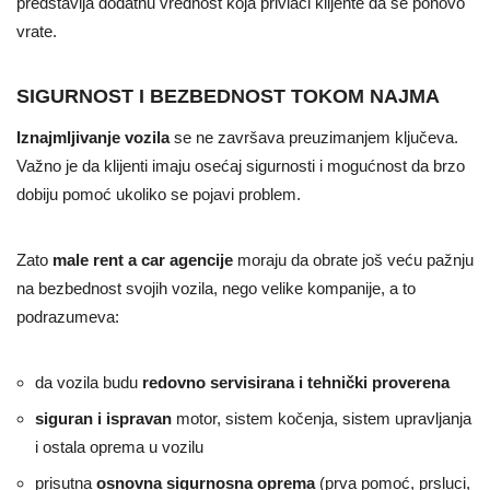
predstavlja dodatnu vrednost koja privlači klijente da se ponovo
vrate.
SIGURNOST I BEZBEDNOST TOKOM NAJMA
Iznajmljivanje vozila
se ne završava preuzimanjem ključeva.
Važno je da klijenti imaju osećaj sigurnosti i mogućnost da brzo
dobiju pomoć ukoliko se pojavi problem.
Zato
male rent a car agencije
moraju da obrate još veću pažnju
na bezbednost svojih vozila, nego velike kompanije, a to
podrazumeva:
da vozila budu
redovno servisirana i tehnički proverena
siguran i ispravan
motor, sistem kočenja, sistem upravljanja
i ostala oprema u vozilu
prisutna
osnovna sigurnosna oprema
(prva pomoć, prsluci,