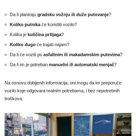
Da li planiraju
gradsku vožnju ili duže putovanje
?
Koliko putnika
će koristiti vozilo?
Kolika je
količina prtljaga
?
Koliko dugo
će trajati najam?
Da li će voziti po
asfaltnim ili makadamskim putevima
?
Da li im je potreban
manuelni ili automatski menjač
?
Na osnovu dobijenih informacija, oni mogu da im preporuče
vozilo koje odgovara realnim potrebama, i bez nepotrebnih
troškova.