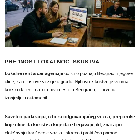
PREDNOST LOKALNOG ISKUSTVA
Lokalne rent a car agencije
odlično poznaju Beograd, njegove
ulice, kao i uslove vožnje u gradu. Njihovo iskustvo je veoma
korisno klijentima koji nisu često u Beogradu, ili prvi put
iznajmljuju automobil.
Saveti o parkiranju, izboru odgovarajućeg vozila, preporuke
koje ulice da koriste a koje da izbegavaju,
itd, značajno
olakšavaju korišćenje vozila. Iskrena i praktična pomoć