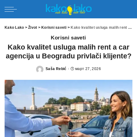
Kako Lako
>
Život
>
Korisni saveti
>
Kako kvalitet usluga malih rent a car agencija u Beogradu privlači klijente?
Korisni saveti
Kako kvalitet usluga malih rent a car
agencija u Beogradu privlači klijente?
Saša Rebić
март 27, 2026
Posted
by