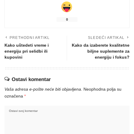
0
PRETHODNI ARTIKL
SLEDEĆI ARTIKAL
Kako uštedeti vreme i
Kako da izaberete kvalitetne
energiju pri selidbi ili
biljne suplemente za
kupovini
energiju i fokus?
Ostavi komentar
Vaša adresa e-pošte neće biti objavljena.
Neophodna polja su
označena
*