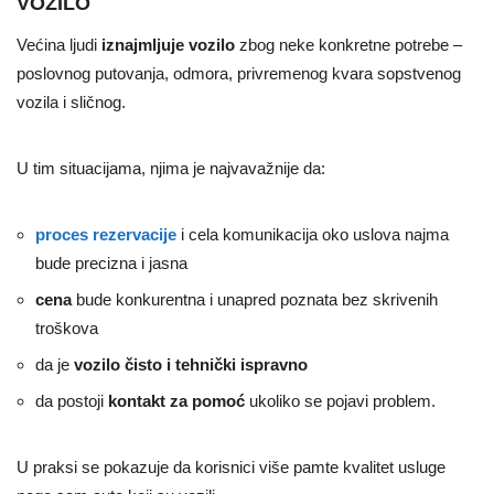
VOZILO
Većina ljudi
iznajmljuje vozilo
zbog neke konkretne potrebe –
poslovnog putovanja, odmora, privremenog kvara sopstvenog
vozila i sličnog.
U tim situacijama, njima je najvavažnije da:
proces rezervacije
i cela komunikacija oko uslova najma
bude precizna i jasna
cena
bude konkurentna i unapred poznata bez skrivenih
troškova
da je
vozilo čisto i tehnički ispravno
da postoji
kontakt za pomoć
ukoliko se pojavi problem.
U praksi se pokazuje da korisnici više pamte kvalitet usluge