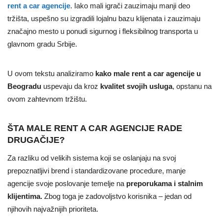
rent a car agencije
. Iako mali igrači zauzimaju manji deo
tržišta, uspešno su izgradili lojalnu bazu klijenata i zauzimaju
značajno mesto u ponudi sigurnog i fleksibilnog transporta u
glavnom gradu Srbije.
U ovom tekstu analiziramo
kako male rent a car agencije u
Beogradu
uspevaju da kroz
kvalitet svojih usluga
, opstanu na
ovom zahtevnom tržištu.
ŠTA MALE RENT A CAR AGENCIJE RADE
DRUGAČIJE?
Za razliku od velikih sistema koji se oslanjaju na svoj
prepoznatljivi brend i standardizovane procedure, manje
agencije svoje poslovanje temelje na
preporukama i stalnim
klijentima.
Zbog toga je zadovoljstvo korisnika – jedan od
njihovih najvažnijih prioriteta.