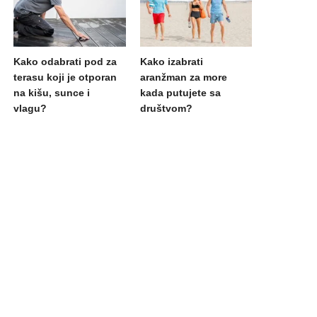
Kako odabrati pod za
Kako izabrati
terasu koji je otporan
aranžman za more
na kišu, sunce i
kada putujete sa
vlagu?
društvom?