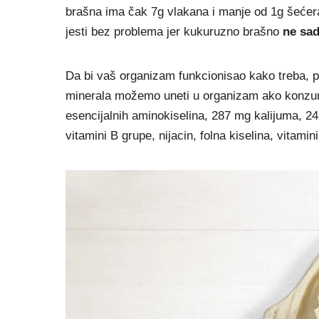
brašna ima čak 7g vlakana i manje od 1g šećera.
jesti bez problema jer kukuruzno brašno
ne sad
Da bi vaš organizam funkcionisao kako treba, pot
minerala možemo uneti u organizam ako konzu
esencijalnih aminokiselina, 287 mg kalijuma, 2
vitamini B grupe, nijacin, folna kiselina, vitamini