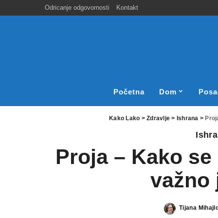
Odricanje odgovornosti
Kontakt
Početna
Dom
Posa
Kako Lako
>
Zdravlje
>
Ishrana
>
Proj
Ishr
Proja – Kako se 
važno 
Tijana Mihajl
Posted
by