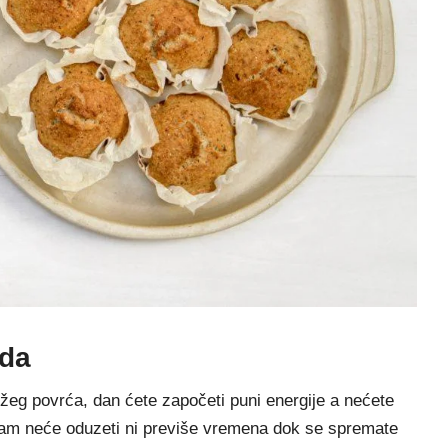
ada
eg povrća, dan ćete započeti puni energije a nećete
vam neće oduzeti ni previše vremena dok se spremate