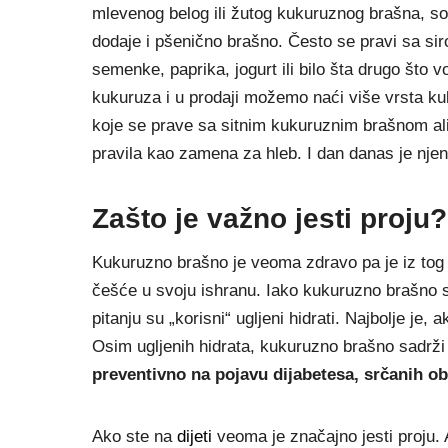
mlevenog belog ili žutog kukuruznog brašna, sol
dodaje i pšenično brašno. Često se pravi sa siro
semenke, paprika, jogurt ili bilo šta drugo što
kukuruza i u prodaji možemo naći više vrsta ku
koje se prave sa sitnim kukuruznim brašnom ali
pravila kao zamena za hleb. I dan danas je njen
Zašto je važno jesti proju?
Kukuruzno brašno je veoma zdravo pa je iz tog ra
češće u svoju ishranu. Iako kukuruzno brašno s
pitanju su „korisni“ ugljeni hidrati. Najbolje je
Osim ugljenih hidrata, kukuruzno brašno sadrži 
preventivno na pojavu dijabetesa, srčanih o
Ako ste na
dijeti
veoma je značajno jesti proju. 