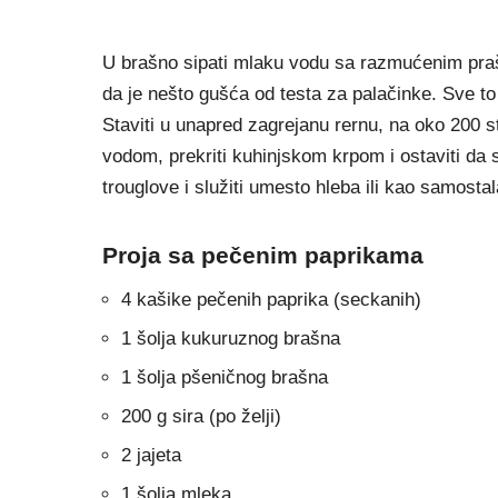
U brašno sipati mlaku vodu sa razmućenim praš
da je nešto gušća od testa za palačinke. Sve to
Staviti u unapred zagrejanu rernu, na oko 200 
vodom, prekriti kuhinjskom krpom i ostaviti da 
trouglove i služiti umesto hleba ili kao samosta
Proja sa pečenim paprikama
4 kašike pečenih paprika (seckanih)
1 šolja kukuruznog brašna
1 šolja pšeničnog brašna
200 g sira (po želji)
2 jajeta
1 šolja mleka