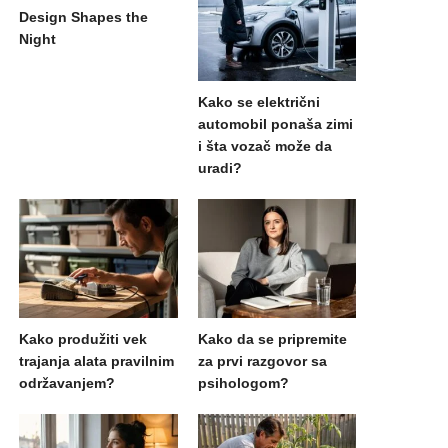
Design Shapes the
Night
Kako se električni
automobil ponaša zimi
i šta vozač može da
uradi?
Kako produžiti vek
Kako da se pripremite
trajanja alata pravilnim
za prvi razgovor sa
održavanjem?
psihologom?