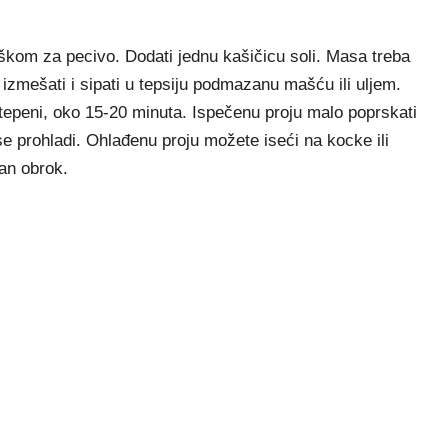
kom za pecivo. Dodati jednu kašičicu soli. Masa treba
 izmešati i sipati u tepsiju podmazanu mašću ili uljem.
stepeni, oko 15-20 minuta. Ispečenu proju malo poprskati
se prohladi. Ohlađenu proju možete iseći na kocke ili
lan obrok.