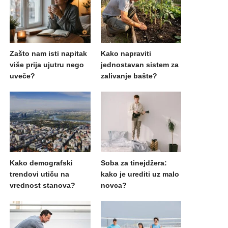
Zašto nam isti napitak
Kako napraviti
više prija ujutru nego
jednostavan sistem za
uveče?
zalivanje bašte?
Kako demografski
Soba za tinejdžera:
trendovi utiču na
kako je urediti uz malo
vrednost stanova?
novca?