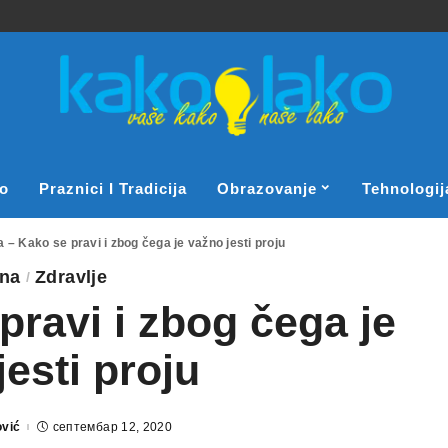
o
Praznici I Tradicija
Obrazovanje
Tehnologij
a – Kako se pravi i zbog čega je važno jesti proju
ana
Zdravlje
pravi i zbog čega je
jesti proju
ović
септембар 12, 2020