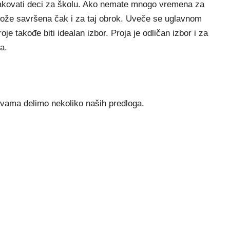
spakovati deci za školu. Ako nemate mnogo vremena za
može savršena čak i za taj obrok. Uveče se uglavnom
e takođe biti idealan izbor. Proja je odličan izbor i za
a.
 vama delimo nekoliko naših predloga.