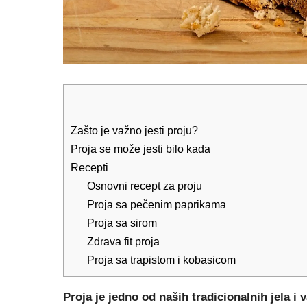
Zašto je važno jesti proju?
Proja se može jesti bilo kada
Recepti
Osnovni recept za proju
Proja sa pečenim paprikama
Proja sa sirom
Zdrava fit proja
Proja sa trapistom i kobasicom
Proja je jedno od naših tradicionalnih jela i