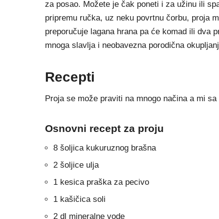
za posao. Možete je čak poneti i za užinu ili 
pripremu ručka, uz neku povrtnu čorbu, proja 
preporučuje lagana hrana pa će komad ili dva proj
mnoga slavlja i neobavezna porodična okupljanj
Recepti
Proja se može praviti na mnogo načina a mi sa
Osnovni recept za proju
8 šoljica kukuruznog brašna
2 šoljice ulja
1 kesica praška za pecivo
1 kašičica soli
2 dl mineralne vode