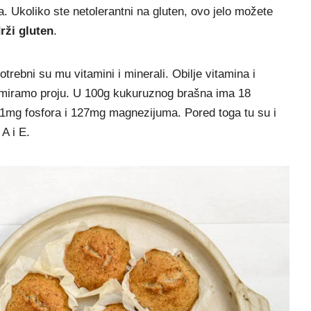
 Ukoliko ste netolerantni na gluten, ovo jelo možete
rži gluten
.
rebni su mu vitamini i minerali. Obilje vitamina i
miramo proju. U 100g kukuruznog brašna ima 18
41mg fosfora i 127mg magnezijuma. Pored toga tu su i
 A i E.