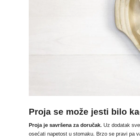
Proja se može jesti bilo k
Proja je savršena za doručak.
Uz dodatak svež
osećati napetost u stomaku. Brzo se pravi pa 