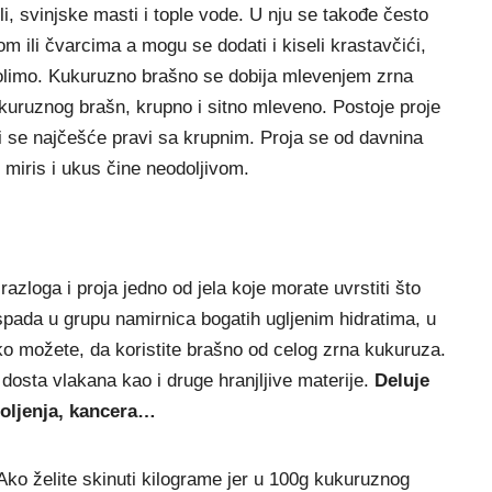
i, svinjske masti i tople vode. U nju se takođe često
m ili čvarcima a mogu se dodati i kiseli krastavčići,
 volimo. Kukuruzno brašno se dobija mlevenjem zrna
kuruznog brašn, krupno i sitno mleveno. Postoje proje
 se najčešće pravi sa krupnim. Proja se od davnina
 miris i ukus čine neodoljivom.
zloga i proja jedno od jela koje morate uvrstiti što
pada u grupu namirnica bogatih ugljenim hidratima, u
, ako možete, da koristite brašno od celog zrna kukuruza.
dosta vlakana kao i druge hranjljive materije.
Deluje
boljenja, kancera…
Ako želite skinuti kilograme jer u 100g kukuruznog