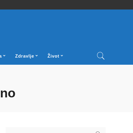
a
Zdravlje
Život
šno