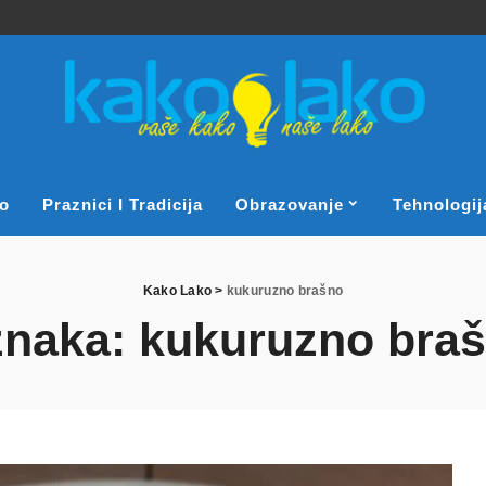
o
Praznici I Tradicija
Obrazovanje
Tehnologij
Kako Lako
>
kukuruzno brašno
naka:
kukuruzno bra