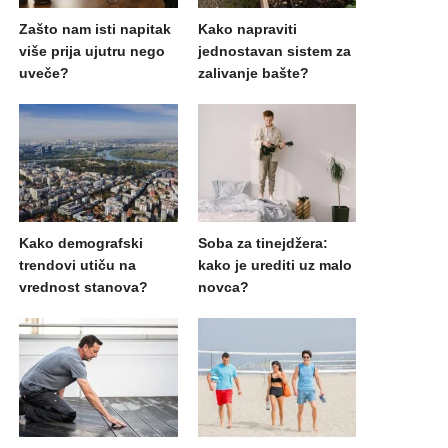
Zašto nam isti napitak
Kako napraviti
više prija ujutru nego
jednostavan sistem za
uveče?
zalivanje bašte?
Kako demografski
Soba za tinejdžera:
trendovi utiču na
kako je urediti uz malo
vrednost stanova?
novca?