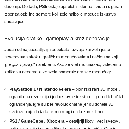
decenije. Do tada,
PS5
ostaje apsolutni lider na tržištu i siguran
izbor za ozbiljne gejmere koji žele najbolje moguće iskustvo
sadašnjice.
Evolucija grafike i gameplay-a kroz generacije
Jedan od najupečatljivijih aspekata razvoja konzola jeste
neverovatan skok u grafičkim mogućnostima i načinu na koji
igre „oživljavaju“ na ekranu. Ako se vratimo unazad, videćemo
koliko su generacije konzola pomerale granice mogućeg:
PlayStation 1 / Nintendo 64 era
– pionirski rani 3D modeli,
ograničena rezolucija i jednostavne teksture. I pored tehničkih
ograničenja, igre su bile revolucionarne jer su donele 3D
svetove koje do tada nismo mogli ni da zamislimo.
PS2 / GameCube / Xbox era
– detaljniji likovi, veći svetovi,
bolja animacija i uvod u filmsku prezentaciju priča. Ovo je