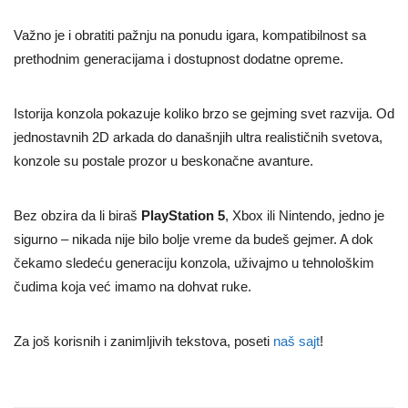
Važno je i obratiti pažnju na ponudu igara, kompatibilnost sa
prethodnim generacijama i dostupnost dodatne opreme.
Istorija konzola pokazuje koliko brzo se gejming svet razvija. Od
jednostavnih 2D arkada do današnjih ultra realističnih svetova,
konzole su postale prozor u beskonačne avanture.
Bez obzira da li biraš
PlayStation 5
, Xbox ili Nintendo, jedno je
sigurno – nikada nije bilo bolje vreme da budeš gejmer. A dok
čekamo sledeću generaciju konzola, uživajmo u tehnološkim
čudima koja već imamo na dohvat ruke.
Za još korisnih i zanimljivih tekstova, poseti
naš sajt
!