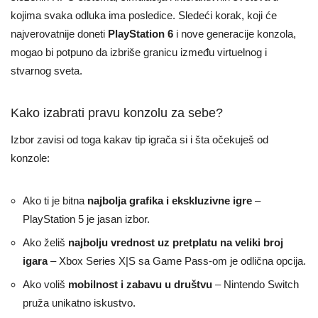
kojima svaka odluka ima posledice. Sledeći korak, koji će
najverovatnije doneti
PlayStation 6
i nove generacije konzola,
mogao bi potpuno da izbriše granicu između virtuelnog i
stvarnog sveta.
Kako izabrati pravu konzolu za sebe?
Izbor zavisi od toga kakav tip igrača si i šta očekuješ od
konzole:
Ako ti je bitna
najbolja grafika i ekskluzivne igre
–
PlayStation 5 je jasan izbor.
Ako želiš
najbolju vrednost uz pretplatu na veliki broj
igara
– Xbox Series X|S sa Game Pass-om je odlična opcija.
Ako voliš
mobilnost i zabavu u društvu
– Nintendo Switch
pruža unikatno iskustvo.