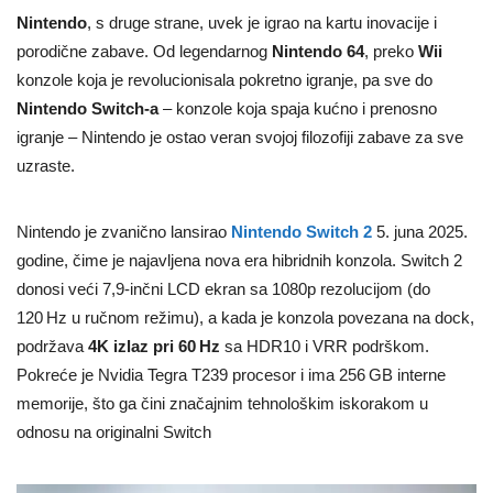
Nintendo
, s druge strane, uvek je igrao na kartu inovacije i
porodične zabave. Od legendarnog
Nintendo 64
, preko
Wii
konzole koja je revolucionisala pokretno igranje, pa sve do
Nintendo Switch-a
– konzole koja spaja kućno i prenosno
igranje – Nintendo je ostao veran svojoj filozofiji zabave za sve
uzraste.
Nintendo je zvanično lansirao
Nintendo Switch 2
5. juna 2025.
godine, čime je najavljena nova era hibridnih konzola. Switch 2
donosi veći 7,9‑inčni LCD ekran sa 1080p rezolucijom (do
120 Hz u ručnom režimu), a kada je konzola povezana na dock,
podržava
4K izlaz pri 60 Hz
sa HDR10 i VRR podrškom.
Pokreće je Nvidia Tegra T239 procesor i ima 256 GB interne
memorije, što ga čini značajnim tehnološkim iskorakom u
odnosu na originalni Switch