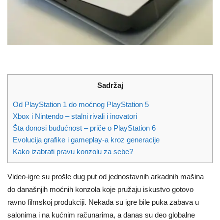
Sadržaj
Od PlayStation 1 do moćnog PlayStation 5
Xbox i Nintendo – stalni rivali i inovatori
Šta donosi budućnost – priče o PlayStation 6
Evolucija grafike i gameplay-a kroz generacije
Kako izabrati pravu konzolu za sebe?
Video-igre su prošle dug put od jednostavnih arkadnih mašina
do današnjih moćnih konzola koje pružaju iskustvo gotovo
ravno filmskoj produkciji. Nekada su igre bile puka zabava u
salonima i na kućnim računarima, a danas su deo globalne