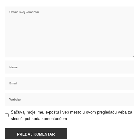
Sačuvaj moje ime, e-poštu i veb mesto u ovom pregledaču veba za
sledeći put kada komentarišem.