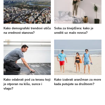
Kako demografski trendovi utiču
Soba za tinejdžera: kako je
na vrednost stanova?
urediti uz malo novca?
Kako odabrati pod za terasu koji
Kako izabrati aranžman za more
je otporan na kišu, sunce i
kada putujete sa društvom?
vlagu?