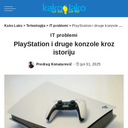
Kako Lako
>
Tehnologija
>
IT problemi
>
PlayStation i druge konzole kroz istoriju
IT problemi
PlayStation i druge konzole kroz
istoriju
Predrag Konatarević
јул 31, 2025
Posted
by