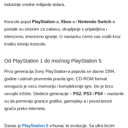
industrije vredne milijarde dolara.
Konzole poput
PlayStation
-a,
Xbox
-a i
Nintendo Switch
-a
postale su sinonim za zabavu, okupljanje s prijateljima i
intenzivno, imerzivno igranje. U nastavku ćemo vas voditi kroz
kratku istoriju konzola.
Od PlayStation 1 do moćnog PlayStation 5
Prva generacija Sony PlayStation-a pojavila se davne 1994.
godine i odmah promenila pravila igre. CD-ROM format
omogućio je veću memoriju i kompleksnije igre, što je brzo
osvojilo tržište. Sledeće generacije –
PS2
,
PS3
i
PS4
– nastavile
su da pomeraju granice grafike, gameplay-a i povezanosti
igrača preko interneta.
Danas je
PlayStation 5
vrhunac te evolucije. Sa ultra brzim