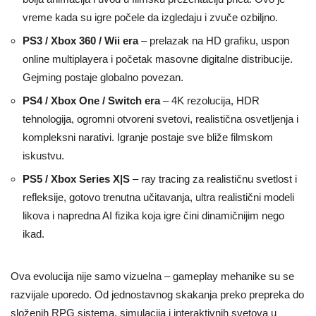
vreme kada su igre počele da izgledaju i zvuče ozbiljno.
PS3 / Xbox 360 / Wii era
– prelazak na HD grafiku, uspon
online multiplayera i početak masovne digitalne distribucije.
Gejming postaje globalno povezan.
PS4 / Xbox One / Switch era
– 4K rezolucija, HDR
tehnologija, ogromni otvoreni svetovi, realistična osvetljenja i
kompleksni narativi. Igranje postaje sve bliže filmskom
iskustvu.
PS5 / Xbox Series X|S
– ray tracing za realističnu svetlost i
refleksije, gotovo trenutna učitavanja, ultra realistični modeli
likova i napredna AI fizika koja igre čini dinamičnijim nego
ikad.
Ova evolucija nije samo vizuelna – gameplay mehanike su se
razvijale uporedo. Od jednostavnog skakanja preko prepreka do
složenih RPG sistema, simulacija i interaktivnih svetova u