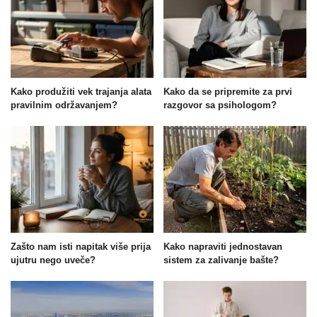
Kako produžiti vek trajanja alata
Kako da se pripremite za prvi
pravilnim održavanjem?
razgovor sa psihologom?
Zašto nam isti napitak više prija
Kako napraviti jednostavan
ujutru nego uveče?
sistem za zalivanje bašte?