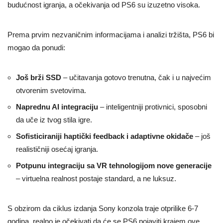
budućnost igranja, a očekivanja od PS6 su izuzetno visoka.
Prema prvim nezvaničnim informacijama i analizi tržišta, PS6 bi
mogao da ponudi:
Još brži SSD
– učitavanja gotovo trenutna, čak i u najvećim
otvorenim svetovima.
Naprednu AI integraciju
– inteligentniji protivnici, sposobni
da uče iz tvog stila igre.
Sofisticiraniji haptički feedback i adaptivne okidače
– još
realističniji osećaj igranja.
Potpunu integraciju sa VR tehnologijom nove generacije
– virtuelna realnost postaje standard, a ne luksuz.
S obzirom da ciklus izdanja Sony konzola traje otprilike 6-7
godina, realno je očekivati da će se PS6 pojaviti krajem ove