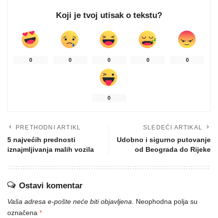
Koji je tvoj utisak o tekstu?
0
0
0
0
0
0
PRETHODNI ARTIKL
SLEDEĆI ARTIKAL
5 najvećih prednosti
Udobno i sigurno putovanje
iznajmljivanja malih vozila
od Beograda do Rijeke
Ostavi komentar
Vaša adresa e-pošte neće biti objavljena.
Neophodna polja su
označena
*