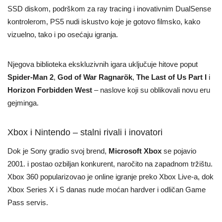
SSD diskom, podrškom za ray tracing i inovativnim DualSense
kontrolerom, PS5 nudi iskustvo koje je gotovo filmsko, kako
vizuelno, tako i po osećaju igranja.
Njegova biblioteka ekskluzivnih igara uključuje hitove poput
Spider-Man 2
,
God of War Ragnarök
,
The Last of Us Part I
i
Horizon Forbidden West
– naslove koji su oblikovali novu eru
gejminga.
Xbox i Nintendo – stalni rivali i inovatori
Dok je Sony gradio svoj brend,
Microsoft Xbox
se pojavio
2001. i postao ozbiljan konkurent, naročito na zapadnom tržištu.
Xbox 360 popularizovao je online igranje preko Xbox Live-a, dok
Xbox Series X i S danas nude moćan hardver i odličan Game
Pass servis.