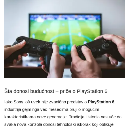
Šta donosi budućnost – priče o PlayStation 6
Iako Sony još uvek nije zvanično predstavio
PlayStation 6
,
industrija gejminga već mesecima bruji o mogućim
karakteristikama nove generacije. Tradicija i istorija nas uče da
svaka nova konzola donosi tehnološki iskorak koji oblikuje