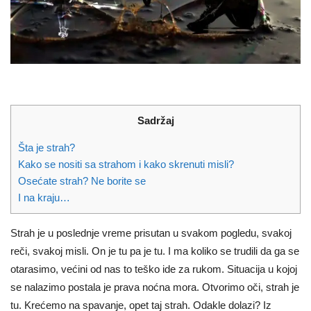
Sadržaj
Šta je strah?
Kako se nositi sa strahom i kako skrenuti misli?
Osećate strah? Ne borite se
I na kraju…
Strah je u poslednje vreme prisutan u svakom pogledu, svakoj
reči, svakoj misli. On je tu pa je tu. I ma koliko se trudili da ga se
otarasimo, većini od nas to teško ide za rukom. Situacija u kojoj
se nalazimo postala je prava noćna mora. Otvorimo oči, strah je
tu. Krećemo na spavanje, opet taj strah. Odakle dolazi? Iz