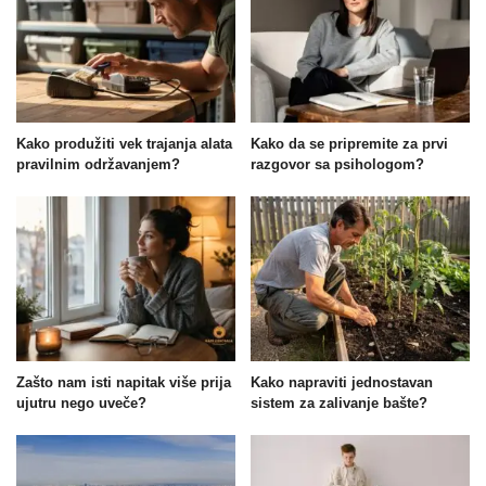
Kako produžiti vek trajanja alata
Kako da se pripremite za prvi
pravilnim održavanjem?
razgovor sa psihologom?
Zašto nam isti napitak više prija
Kako napraviti jednostavan
ujutru nego uveče?
sistem za zalivanje bašte?