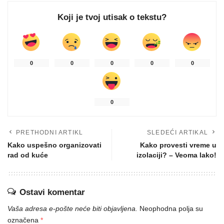
Koji je tvoj utisak o tekstu?
0
0
0
0
0
0
PRETHODNI ARTIKL
SLEDEĆI ARTIKAL
Kako uspešno organizovati
Kako provesti vreme u
rad od kuće
izolaciji? – Veoma lako!
Ostavi komentar
Vaša adresa e-pošte neće biti objavljena.
Neophodna polja su
označena
*