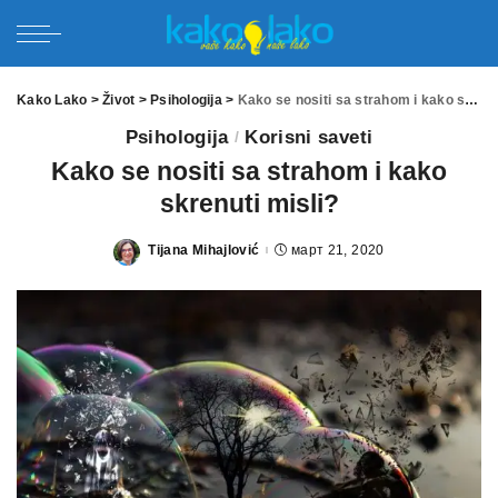
Kako Lako
>
Život
>
Psihologija
>
Kako se nositi sa strahom i kako skrenuti misli?
Psihologija
Korisni saveti
Kako se nositi sa strahom i kako
skrenuti misli?
Tijana Mihajlović
март 21, 2020
Posted
by