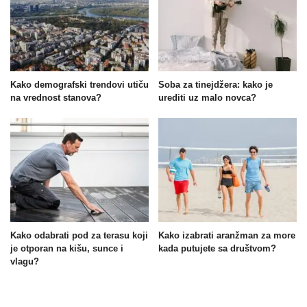
Kako demografski trendovi utiču
Soba za tinejdžera: kako je
na vrednost stanova?
urediti uz malo novca?
Kako odabrati pod za terasu koji
Kako izabrati aranžman za more
je otporan na kišu, sunce i
kada putujete sa društvom?
vlagu?