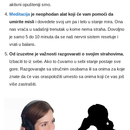
aktivni opušteniji smo.
Meditacija
je neophodan alat koji će vam pomoći da
umirite misli
i dovedete svoj um pa i telo u stanje mira. Ona
nas vraća u sadašnji trenutak u kome nema straha. Dovoljno
je samo 5 do 10 minuta da se naš nervni sistem resetuje i
vrati u balans.
Od izuzetne je važnosti razgovarati o svojim strahovima.
Izbaciti to iz sebe. Ako to čuvamo u sebi stanje postaje sve
gore. Razgovarajte sa stručnim osobama ili sa onima za koje
znate da će vas oraspoložiti umesto sa onima koji će vas još
više zastrašiti.