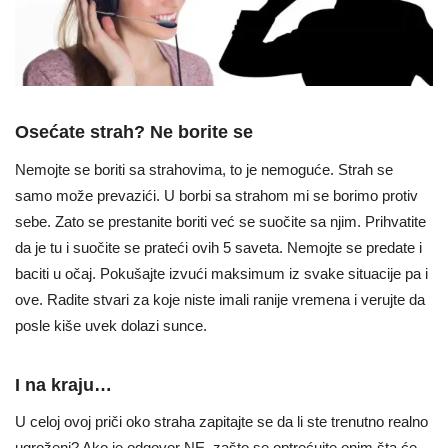
Osećate strah? Ne borite se
Nemojte se boriti sa strahovima, to je nemoguće. Strah se
samo može prevazići. U borbi sa strahom mi se borimo protiv
sebe. Zato se prestanite boriti već se suočite sa njim. Prihvatite
da je tu i suočite se prateći ovih 5 saveta. Nemojte se predate i
baciti u očaj. Pokušajte izvući maksimum iz svake situacije pa i
ove. Radite stvari za koje niste imali ranije vremena i verujte da
posle kiše uvek dolazi sunce.
I na kraju…
U celoj ovoj priči oko straha zapitajte se da li ste trenutno realno
ugroženi? Ako je odgovor NE, zašto se optrećujte onim šta će