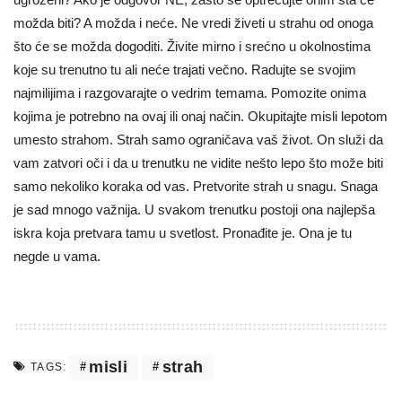
možda biti? A možda i neće. Ne vredi živeti u strahu od onoga
što će se možda dogoditi. Živite mirno i srećno u okolnostima
koje su trenutno tu ali neće trajati večno. Radujte se svojim
najmilijima i razgovarajte o vedrim temama. Pomozite onima
kojima je potrebno na ovaj ili onaj način. Okupitajte misli lepotom
umesto strahom. Strah samo ograničava vaš život. On služi da
vam zatvori oči i da u trenutku ne vidite nešto lepo što može biti
samo nekoliko koraka od vas. Pretvorite strah u snagu. Snaga
je sad mnogo važnija. U svakom trenutku postoji ona najlepša
iskra koja pretvara tamu u svetlost. Pronađite je. Ona je tu
negde u vama.
misli
strah
TAGS: