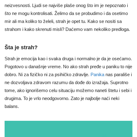
neizvesnosti. Ljudi se najviše plaše onog što im je nepoznato i
što ne mogu kontrolisati. Želimo da se probudimo i da osetimo
mir ali ma koliko to želeli, strah je opet tu. Kako se nositi sa
strahom i kako skrenuti misli? Daćemo vam nekoliko predloga.
Šta je strah?
Strah je emocija kao i svaka druga i normalno je da je osećamo.
Pogotovo u današnje vreme. No ako strah pređe u paniku to nije
dobro. Ni za fizičko ni za psihičko zdravlje.
Panika
nas parališe i
ne dozvoljava zdravom razumu da dođe do izražaja. Suprotno
tome, ako ignorišemo celu situaciju možemo naneti štetu i sebi i
drugima. To je vrlo neodgovorno. Zato je najbolje naći neki
balans.