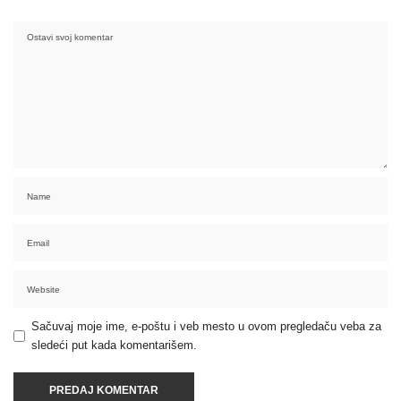
Sačuvaj moje ime, e-poštu i veb mesto u ovom pregledaču veba za
sledeći put kada komentarišem.