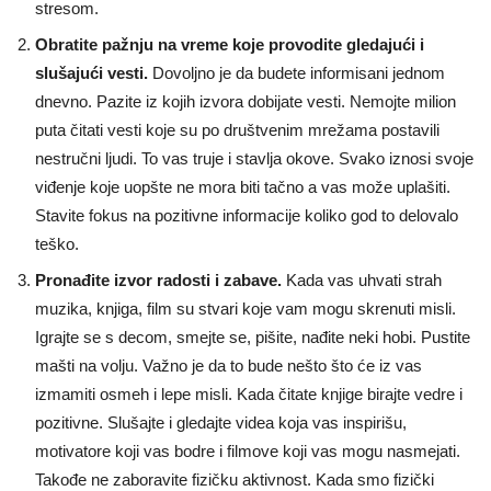
stresom.
Obratite pažnju na vreme koje provodite gledajući i
slušajući vesti.
Dovoljno je da budete informisani jednom
dnevno. Pazite iz kojih izvora dobijate vesti. Nemojte milion
puta čitati vesti koje su po društvenim mrežama postavili
nestručni ljudi. To vas truje i stavlja okove. Svako iznosi svoje
viđenje koje uopšte ne mora biti tačno a vas može uplašiti.
Stavite fokus na pozitivne informacije koliko god to delovalo
teško.
Pronađite izvor radosti i zabave.
Kada vas uhvati strah
muzika, knjiga, film su stvari koje vam mogu skrenuti misli.
Igrajte se s decom, smejte se, pišite, nađite neki hobi. Pustite
mašti na volju. Važno je da to bude nešto što će iz vas
izmamiti osmeh i lepe misli. Kada čitate knjige birajte vedre i
pozitivne. Slušajte i gledajte videa koja vas inspirišu,
motivatore koji vas bodre i filmove koji vas mogu nasmejati.
Takođe ne zaboravite fizičku aktivnost. Kada smo fizički