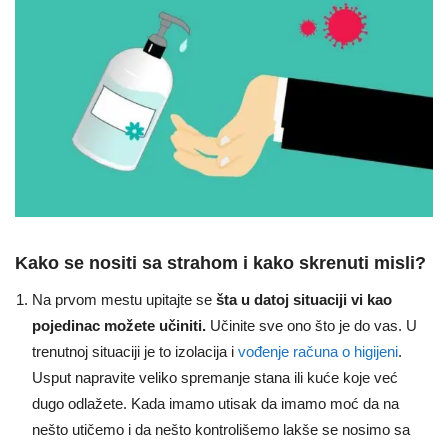
Kako se nositi sa strahom i kako skrenuti misli?
Na prvom mestu upitajte se
šta u datoj situaciji vi kao
pojedinac možete učiniti.
Učinite sve ono što je do vas. U
trenutnoj situaciji je to izolacija i
vođenje računa o higijeni
.
Usput napravite veliko spremanje stana ili kuće koje već
dugo odlažete. Kada imamo utisak da imamo moć da na
nešto utičemo i da nešto kontrolišemo lakše se nosimo sa