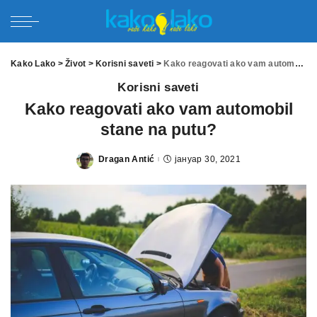
Kako Lako
>
Život
>
Korisni saveti
>
Kako reagovati ako vam automobil stane na putu?
Korisni saveti
Kako reagovati ako vam automobil
stane na putu?
Dragan Antić
јануар 30, 2021
Posted
by