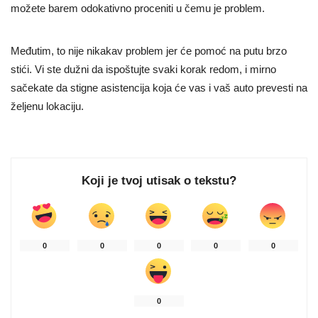
možete barem odokativno proceniti u čemu je problem.
Međutim, to nije nikakav problem jer će pomoć na putu brzo
stići. Vi ste dužni da ispoštujte svaki korak redom, i mirno
sačekate da stigne asistencija koja će vas i vaš auto prevesti na
željenu lokaciju.
Koji je tvoj utisak o tekstu?
0
0
0
0
0
0