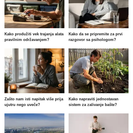
Kako produžiti vek trajanja alata
Kako da se pripremite za prvi
pravilnim održavanjem?
razgovor sa psihologom?
Zašto nam isti napitak više prija
Kako napraviti jednostavan
ujutru nego uveče?
sistem za zalivanje bašte?