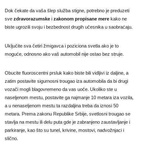
Dok čekate da vaša šlep služba stigne, potrebno je preduzeti
sve
zdravorazumske
i
zakonom propisane mere
kako ne
biste ugrozili svoju i bezbednost drugih učesnika u saobraćaju.
Uključite sva četiri žmigavca i poziciona svetla ako je to
moguće, odnosno ako vaš automobil nije ostao bez struje.
Obucite fluoroscentni prsluk kako biste bili vidljivi iz daljine, a
zatim postavite sigurnosni trougao iza automobila da bi drugi
vozači mogli blagovremeno da vas uoče.
Ukoliko ste u
naseljenom mestu, postavite ga najmanje 10 metara iza vozila,
a u nenaseljenom mestu ta razdaljina treba da iznosi 50
metara.
Prema zakonu Republike Srbije, svetlosni trougao se
stavlja na mestu ili delu puta gde je zabranjeno zaustavljanje i
parkiranje, kao što su tunel, krivine, mostovi, nadvožnjaci i
slično.