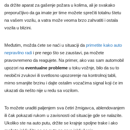
da držite aparat za gašenje požara u kolima, ali je svakako
preporučljivo da ga imate jer time možete sprečiti totalnu štetu
na vašem vozilu, a vatra može veoma brzo zahvatiti i ostala
vozila u blizini.
Međutim, možda ćete se naći u situaciji da
primetite kako auto
nepravilno radi
i pre nego što se zaustavi, pa možete
pravovremeno da reagujete.
Na primer, ako vas sam automobil
upozori na
eventualne probleme
u toku vožnje, bilo da su to
neobični zvukovi ili svetlosno upozorenje na kontrolnoj tabli,
mirno smanjite brzinu i dajte ostalim vozačima signal koji će im
ukazati da nešto nije u redu sa vozilom.
To možete uraditi paljenjem sva četiri žmigavca, ablendovanjem
ili čak pokazati rukom u zavisnosti od situacije gde se nalazite.
Ukoliko ste na auto putu, držite se krajnje spoljne trake i ako