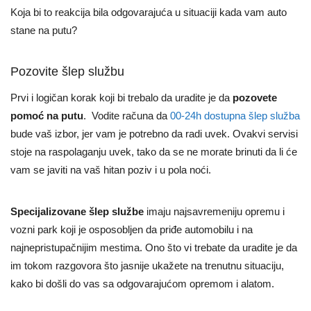
Koja bi to reakcija bila odgovarajuća u situaciji kada vam auto
stane na putu?
Pozovite šlep službu
Prvi i logičan korak koji bi trebalo da uradite je da
pozovete
pomoć na putu
. Vodite računa da
00-24h dostupna šlep služba
bude vaš izbor, jer vam je potrebno da radi uvek. Ovakvi servisi
stoje na raspolaganju uvek, tako da se ne morate brinuti da li će
vam se javiti na vaš hitan poziv i u pola noći.
Specijalizovane
šlep službe
imaju najsavremeniju opremu i
vozni park koji je osposobljen da priđe automobilu i na
najnepristupačnijim mestima. Ono što vi trebate da uradite je da
im tokom razgovora što jasnije ukažete na trenutnu situaciju,
kako bi došli do vas sa odgovarajućom opremom i alatom.