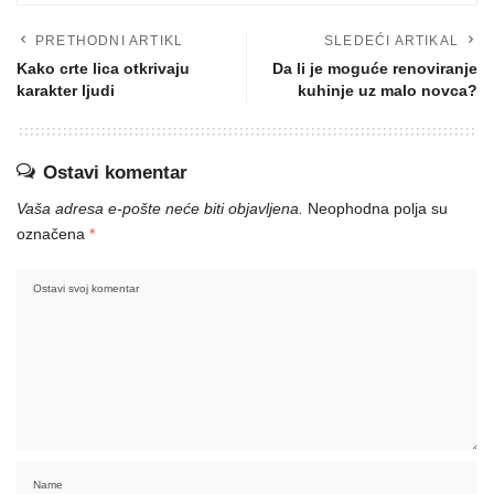
PRETHODNI ARTIKL
SLEDEĆI ARTIKAL
Kako crte lica otkrivaju
Da li je moguće renoviranje
karakter ljudi
kuhinje uz malo novca?
Ostavi komentar
Vaša adresa e-pošte neće biti objavljena.
Neophodna polja su
označena
*