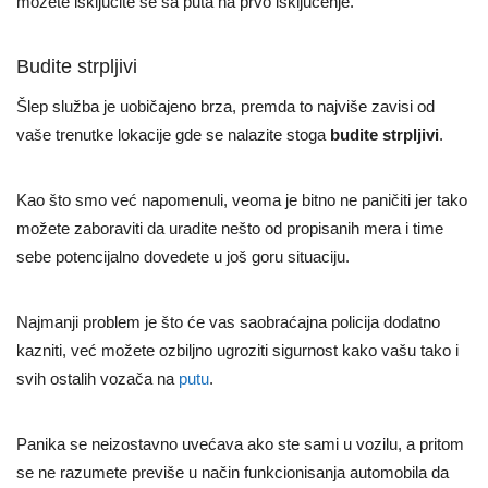
možete isključite se sa puta na prvo isključenje.
Budite strpljivi
Šlep služba je uobičajeno brza, premda to najviše zavisi od
vaše trenutke lokacije gde se nalazite stoga
budite strpljivi
.
Kao što smo već napomenuli, veoma je bitno ne paničiti jer tako
možete zaboraviti da uradite nešto od propisanih mera i time
sebe potencijalno dovedete u još goru situaciju.
Najmanji problem je što će vas saobraćajna policija dodatno
kazniti, već možete ozbiljno ugroziti sigurnost kako vašu tako i
svih ostalih vozača na
putu
.
Panika se neizostavno uvećava ako ste sami u vozilu, a pritom
se ne razumete previše u način funkcionisanja automobila da