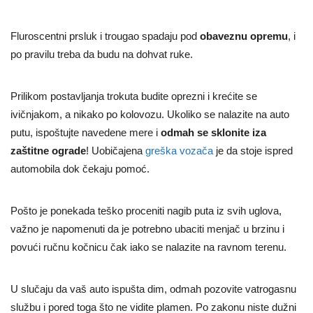
Fluroscentni prsluk i trougao spadaju pod
obaveznu opremu
, i
po pravilu treba da budu na dohvat ruke.
Prilikom postavljanja trokuta budite oprezni i krećite se
ivičnjakom, a nikako po kolovozu. Ukoliko se nalazite na auto
putu, ispoštujte navedene mere i
odmah se sklonite iza
zaštitne ograde
! Uobičajena
greška vozača
je da stoje ispred
automobila dok čekaju pomoć.
Pošto je ponekada teško proceniti nagib puta iz svih uglova,
važno je napomenuti da je potrebno ubaciti menjač u brzinu i
povući ručnu kočnicu čak iako se nalazite na ravnom terenu.
U slučaju da vaš auto ispušta dim, odmah pozovite vatrogasnu
službu i pored toga što ne vidite plamen.
Po zakonu niste dužni