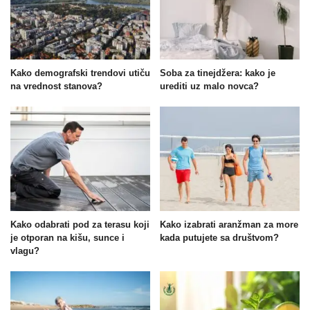
Kako demografski trendovi utiču
Soba za tinejdžera: kako je
na vrednost stanova?
urediti uz malo novca?
Kako odabrati pod za terasu koji
Kako izabrati aranžman za more
je otporan na kišu, sunce i
kada putujete sa društvom?
vlagu?