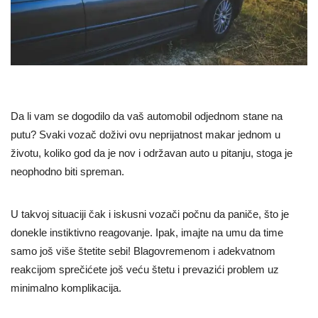
Da li vam se dogodilo da vaš automobil odjednom stane na
putu? Svaki vozač doživi ovu neprijatnost makar jednom u
životu, koliko god da je nov i održavan auto u pitanju, stoga je
neophodno biti spreman.
U takvoj situaciji čak i iskusni vozači počnu da paniče, što je
donekle instiktivno reagovanje. Ipak, imajte na umu da time
samo još više štetite sebi! Blagovremenom i adekvatnom
reakcijom sprečićete još veću štetu i prevazići problem uz
minimalno komplikacija.