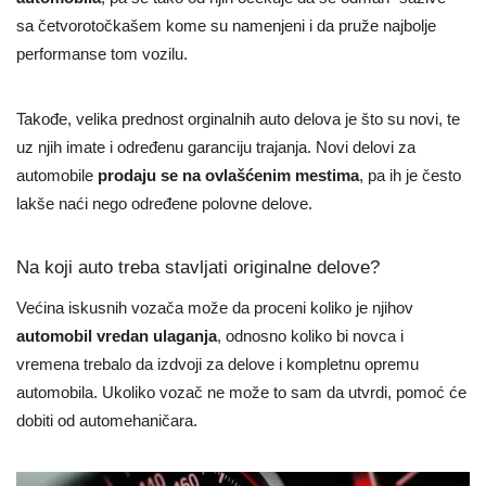
sa četvorotočkašem kome su namenjeni i da pruže najbolje
performanse tom vozilu.
Takođe, velika prednost orginalnih auto delova je što su novi, te
uz njih imate i određenu garanciju trajanja. Novi delovi za
automobile
prodaju se na ovlašćenim mestima
, pa ih je često
lakše naći nego određene polovne delove.
Na koji auto treba stavljati originalne delove?
Većina iskusnih vozača može da proceni koliko je njihov
automobil vredan ulaganja
, odnosno koliko bi novca i
vremena trebalo da izdvoji za delove i kompletnu opremu
automobila. Ukoliko vozač ne može to sam da utvrdi, pomoć će
dobiti od automehaničara.