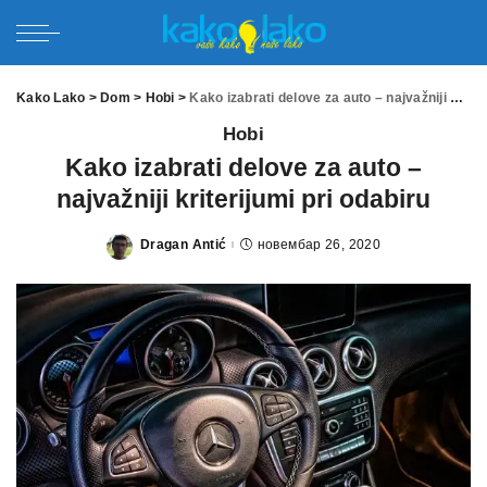
Kako Lako
>
Dom
>
Hobi
>
Kako izabrati delove za auto – najvažniji kriterijumi pri odabiru
Hobi
Kako izabrati delove za auto –
najvažniji kriterijumi pri odabiru
Dragan Antić
новембар 26, 2020
Posted
by