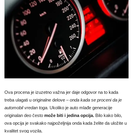
Ova procena je izuzetno važna jer daje odgovor na to kada
treba ulagati u originalne delove –
onda kada se proceni da je
automobil vredan toga.
Ukoliko je auto mlađe generacije
originalan deo često
može biti i jedina opcija.
Bilo kako bilo,
ova opcija je svakako najpoželjnija onda kada želite da uložite u
kvalitet svog vozila.