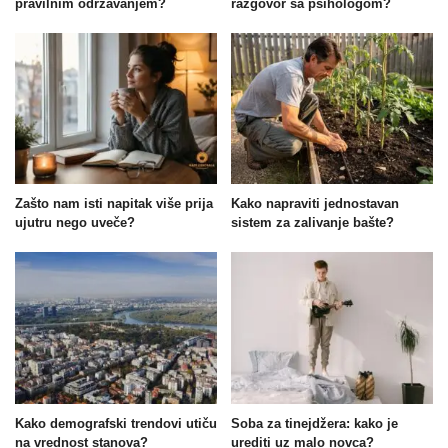
pravilnim održavanjem?
razgovor sa psihologom?
Zašto nam isti napitak više prija
Kako napraviti jednostavan
ujutru nego uveče?
sistem za zalivanje bašte?
Kako demografski trendovi utiču
Soba za tinejdžera: kako je
na vrednost stanova?
urediti uz malo novca?