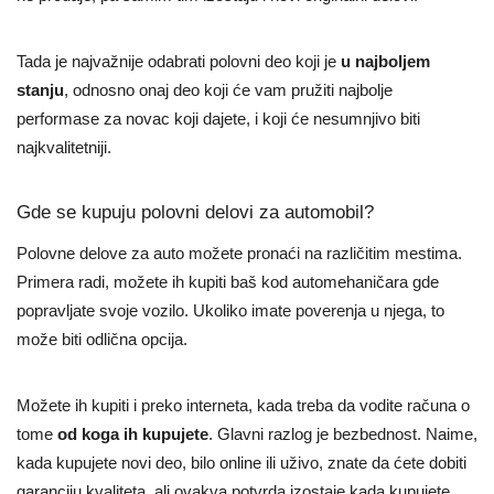
Tada je najvažnije odabrati polovni deo koji je
u najboljem
stanju
, odnosno onaj deo koji će vam pružiti najbolje
performase za novac koji dajete, i koji će nesumnjivo biti
najkvalitetniji.
Gde se kupuju polovni delovi za automobil?
Polovne delove za auto možete pronaći na različitim mestima.
Primera radi, možete ih kupiti baš kod automehaničara gde
popravljate svoje vozilo. Ukoliko imate poverenja u njega, to
može biti odlična opcija.
Možete ih kupiti i preko interneta, kada treba da vodite računa o
tome
od koga ih kupujete
. Glavni razlog je bezbednost. Naime,
kada kupujete novi deo, bilo online ili uživo, znate da ćete dobiti
garanciju kvaliteta, ali ovakva potvrda izostaje kada kupujete