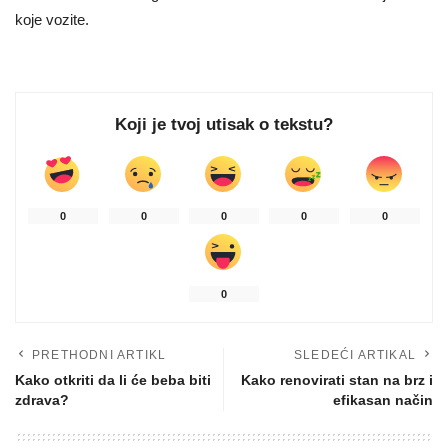
koje vozite.
Koji je tvoj utisak o tekstu?
0
0
0
0
0
0
PRETHODNI ARTIKL
SLEDEĆI ARTIKAL
Kako otkriti da li će beba biti
Kako renovirati stan na brz i
zdrava?
efikasan način