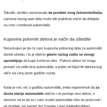
Takođe, ukoliko nameravate
da prodate svog četvorotočkaša,
zamena novog auto dela može biti praktičan način da dobijete
na ceni i vrednosti automobila.
Kupovina polovnih delova je način da uštedite
Nesumnjivo je da će vam kupovina polovnog dela za automobil
doneti uštedu, i to je obično
glavni razlog zašto se mnogi
opredeljuju
da kupe korišćen deo. Polovni delovi se mogu
pronaći za veliki broj automobila, a jedan od ključnih faktora koji
utiče na cenu jeste godište vozila.
Kada je već reč o godištu automobila, treba napomenuti da
za
dosta starije automobile
obično i ne postoje novi delovi, s
obzirom na to da se i sam model automobila više ne proizvodi i
ne prodaje, pa samim tim izostaju i novi originalni delovi.