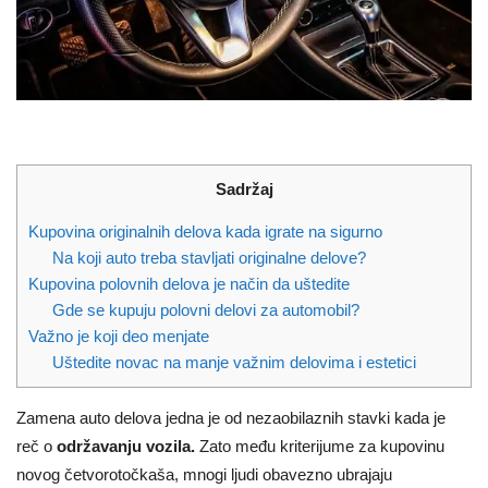
Sadržaj
Kupovina originalnih delova kada igrate na sigurno
Na koji auto treba stavljati originalne delove?
Kupovina polovnih delova je način da uštedite
Gde se kupuju polovni delovi za automobil?
Važno je koji deo menjate
Uštedite novac na manje važnim delovima i estetici
Zamena auto delova jedna je od nezaobilaznih stavki kada je
reč o
održavanju vozila.
Zato među kriterijume za kupovinu
novog četvorotočkaša, mnogi ljudi obavezno ubrajaju