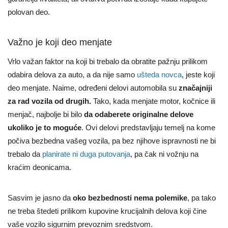
polovan deo.
Važno je koji deo menjate
Vrlo važan faktor na koji bi trebalo da obratite pažnju prilikom
odabira delova za auto, a da nije samo
ušteda novca
, jeste koji
deo menjate. Naime, određeni delovi automobila su
značajniji
za rad vozila od drugih.
Tako, kada menjate motor, kočnice ili
menjač, najbolje bi bilo
da odaberete originalne delove
ukoliko je to moguće
. Ovi delovi predstavljaju temelj na kome
počiva bezbedna vašeg vozila, pa bez njihove ispravnosti ne bi
trebalo da
planirate ni duga putovanja
, pa čak ni vožnju na
kraćim deonicama.
Sasvim je jasno da
oko bezbednosti nema polemike
, pa tako
ne treba štedeti prilikom kupovine krucijalnih delova koji čine
vaše vozilo sigurnim prevoznim sredstvom.