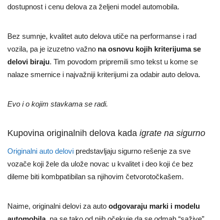
dostupnost i cenu delova za željeni model automobila.
Bez sumnje, kvalitet auto delova utiče na performanse i rad
vozila, pa je izuzetno važno
na osnovu kojih kriterijuma se
delovi biraju
. Tim povodom pripremili smo tekst u kome se
nalaze smernice i najvažniji kriterijumi za odabir auto delova.
Evo i o kojim stavkama se radi.
Kupovina originalnih delova kada
igrate na sigurno
Originalni auto delovi
predstavljaju sigurno rešenje za sve
vozače koji žele da ulože novac u kvalitet i deo koji će bez
dileme biti kombpatibilan sa njihovim četvorotočkašem.
Naime, originalni delovi za auto
odgovaraju marki i modelu
automobila
, pa se tako od njih očekuje da se odmah “sažive”