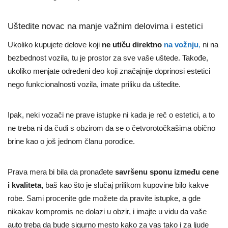
Uštedite novac na manje važnim delovima i estetici
Ukoliko kupujete delove koji
ne utiču direktno
na vožnju
,
ni na
bezbednost vozila, tu je prostor za sve vaše uštede. Takođe,
ukoliko menjate određeni deo koji značajnije doprinosi estetici
nego funkcionalnosti vozila, imate priliku da uštedite.
Ipak, neki vozači ne prave istupke ni kada je reč o estetici, a to
ne treba ni da čudi s obzirom da se o četvorotočkašima obično
brine kao o još jednom članu porodice.
Prava mera bi bila da pronađete
savršenu sponu između cene
i kvaliteta,
baš kao što je slučaj prilikom kupovine bilo kakve
robe. Sami procenite gde možete da pravite istupke, a gde
nikakav kompromis ne dolazi u obzir, i imajte u vidu da vaše
auto treba da bude sigurno mesto kako za vas tako i za ljude