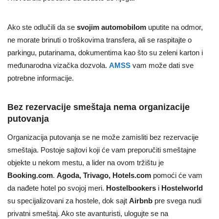
Ako ste odlučili da se
svojim automobilom
uputite na odmor,
ne morate brinuti o troškovima transfera, ali se raspitajte o
parkingu, putarinama, dokumentima kao što su zeleni karton i
međunarodna vizačka dozvola.
AMSS
vam može dati sve
potrebne informacije.
Bez rezervacije smeštaja nema organizacije
putovanja
Organizacija putovanja se ne može zamisliti bez rezervacije
smeštaja. Postoje sajtovi koji će vam preporučiti smeštajne
objekte u nekom mestu, a lider na ovom tržištu je
Booking.com
.
Agoda, Trivago, Hotels.com
pomoći će vam
da nađete hotel po svojoj meri.
Hostelbookers
i
Hostelworld
su specijalizovani za hostele, dok sajt
Airbnb
pre svega nudi
privatni smeštaj. Ako ste avanturisti, ulogujte se na