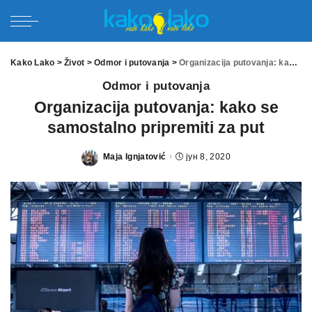
Kako Lako
>
Život
>
Odmor i putovanja
>
Organizacija putovanja: kako se samostalno pripremiti za put
Odmor i putovanja
Organizacija putovanja: kako se
samostalno pripremiti za put
Maja Ignjatović
јун 8, 2020
Posted
by