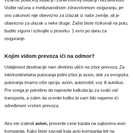
Vodite računa o međunarodnom zdravstvenom osiguranju, jer
ono zakonski nije obevezno za izlazak iz naše zemlje, ali je
obavezno za ulazak u neke druge. Zašto biste rizikovali na putu,
budite sigurni i izdvojite u proseku 1 evro po danu za
osiguranje.
Kojim vidom prevoza ići na odmor?
Udaljenost destinacije nam direktno utiče na izbor prevoza. Za
interkontinetalna putovanja jedini izbor je avion, dok za evropska
putovanja imamo više opcija: avion, automobil, voz ili autobus.
Pre svega je potrebno da napravite kalkulaciju za svaki vid
transporta, a zatim da ocenite koliko bi vam bilo naporno ići
određenom vrstom prevoza.
Ako ste izabrali
avion,
proverite cene karata na sajtovima avio-
kompanija. Kako biste saznali koja avio-kompanija leti na