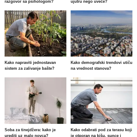
razgovor sa psihologom?
ujutru nego uveče?
Kako napraviti jednostavan
Kako demografski trendovi utiču
sistem za zalivanje bašte?
na vrednost stanova?
Soba za tinejdžera: kako je
Kako odabrati pod za terasu koji
urediti uz malo novca?
je otporan na kišu, sunce i