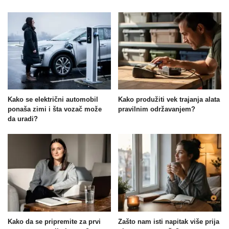
Kako se električni automobil
Kako produžiti vek trajanja alata
ponaša zimi i šta vozač može
pravilnim održavanjem?
da uradi?
Kako da se pripremite za prvi
Zašto nam isti napitak više prija