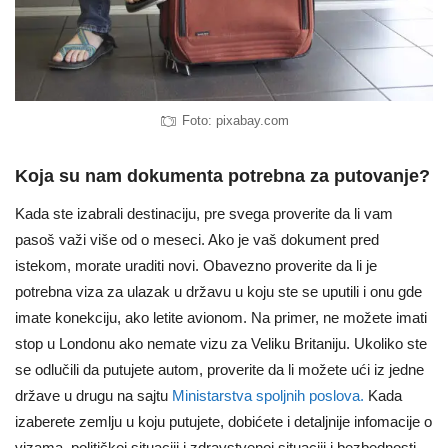
Foto: pixabay.com
Koja su nam dokumenta potrebna za putovanje?
Kada ste izabrali destinaciju, pre svega proverite da li vam
pasoš važi više od o meseci. Ako je vaš dokument pred
istekom, morate uraditi novi. Obavezno proverite da li je
potrebna viza za ulazak u državu u koju ste se uputili i onu gde
imate konekciju, ako letite avionom. Na primer, ne možete imati
stop u Londonu ako nemate vizu za Veliku Britaniju. Ukoliko ste
se odlučili da putujete autom, proverite da li možete ući iz jedne
države u drugu na sajtu
Ministarstva spoljnih poslova.
Kada
izaberete zemlju u koju putujete, dobićete i detaljnije infomacije o
vizama, političkoj situaciji i zdravstvenoj situaciji i bezbednosti.