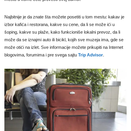
Najbitnije je da znate šta možete posetiti u tom mestu: kakav je
izbor kafića i restorana, kakve su cene, da li se može ići u
šoping, kakve su plaže, kako funkcioniše lokalni prevoz, da li
može da se iznajmi auto ili bicikl, kojih sve muzeja ima, gde se
može otići na izlet. Sve informacije možete prikupiti na Internet
blogovima, forumima i pre svega sajtu
Trip Advisor
.