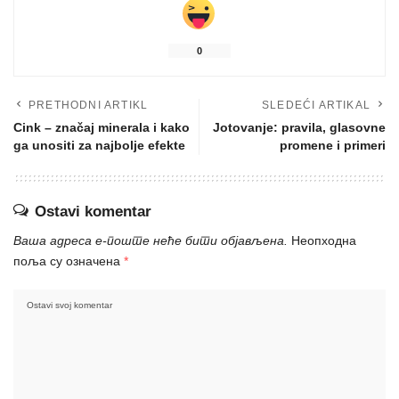
0
PRETHODNI ARTIKL
SLEDEĆI ARTIKAL
Cink – značaj minerala i kako
Jotovanje: pravila, glasovne
ga unositi za najbolje efekte
promene i primeri
Ostavi komentar
Ваша адреса е-поште неће бити објављена.
Неопходна
поља су означена
*