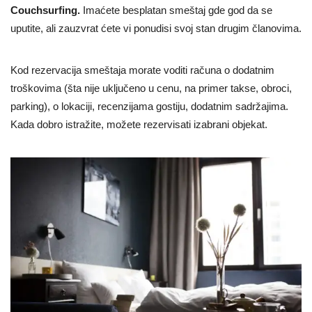
Couchsurfing.
Imaćete besplatan smeštaj gde god da se
uputite, ali zauzvrat ćete vi ponudisi svoj stan drugim članovima.
Kod rezervacija smeštaja morate voditi računa o dodatnim
troškovima (šta nije uključeno u cenu, na primer takse, obroci,
parking), o lokaciji, recenzijama gostiju, dodatnim sadržajima.
Kada dobro istražite, možete rezervisati izabrani objekat.