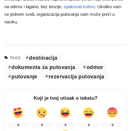
na odmor i lagano, bez tenzije,
spakovati kofere
. Ukoliko vam
se jednom svidi, organizacija putovanja vam može preći u
naviku.
destinacija
TAGS:
dokumenta za putovanja
odmor
putovanje
rezervacija putovanja
Koji je tvoj utisak o tekstu?
0
0
0
0
0