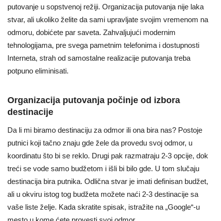
putovanje u sopstvenoj režiji. Organizacija putovanja nije laka
stvar, ali ukoliko želite da sami upravljate svojim vremenom na
odmoru, dobićete par saveta. Zahvaljujući modernim
tehnologijama, pre svega pametnim telefonima i dostupnosti
Interneta, strah od samostalne realizacije putovanja treba
potpuno eliminisati.
Organizacija putovanja počinje od izbora
destinacije
Da li mi biramo destinaciju za odmor ili ona bira nas? Postoje
putnici koji tačno znaju gde žele da provedu svoj odmor, u
koordinatu što bi se reklo. Drugi pak razmatraju 2-3 opcije, dok
treći se vode samo budžetom i išli bi bilo gde. U tom slučaju
destinacija bira putnika. Odlična stvar je imati definisan budžet,
ali u okviru istog tog budžeta možete naći 2-3 destinacije sa
vaše liste želje. Kada skratite spisak, istražite na „Google“-u
mesto u kome ćete provesti svoj odmor.