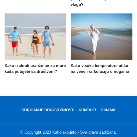
vlagu?
Kako izabrati aranžman za more
Kako visoke temperature utiču
kada putujete sa društvom?
na vene i cirkulaciju u nogama
ODRICANJE ODGOVORNOSTI
KONTAKT
O NAMA
© Copyright 2023 Kakolako.info - Sva prava zadržana.