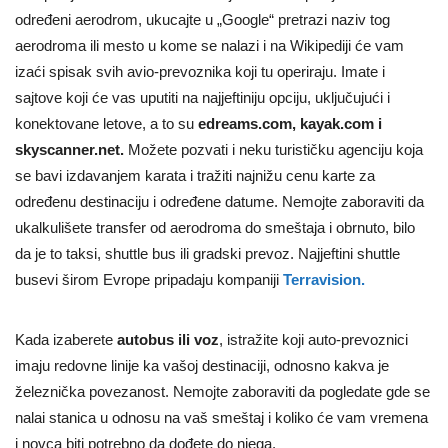
određeni aerodrom, ukucajte u „Google“ pretrazi naziv tog
aerodroma ili mesto u kome se nalazi i na Wikipediji će vam
izaći spisak svih avio-prevoznika koji tu operiraju. Imate i
sajtove koji će vas uputiti na najjeftiniju opciju, uključujući i
konektovane letove, a to su
edreams.com, kayak.com i
skyscanner.net.
Možete pozvati i neku turističku agenciju koja
se bavi izdavanjem karata i tražiti najnižu cenu karte za
određenu destinaciju i određene datume. Nemojte zaboraviti da
ukalkulišete transfer od aerodroma do smeštaja i obrnuto, bilo
da je to taksi, shuttle bus ili gradski prevoz. Najjeftini shuttle
busevi širom Evrope pripadaju kompaniji
Terravision.
Kada izaberete
autobus ili voz
, istražite koji auto-prevoznici
imaju redovne linije ka vašoj destinaciji, odnosno kakva je
železnička povezanost. Nemojte zaboraviti da pogledate gde se
nalai stanica u odnosu na vaš smeštaj i koliko će vam vremena
i novca biti potrebno da dođete do njega.