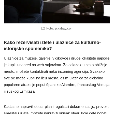
Foto: pixabay.com
Kako rezervisati izlete i ulaznice za kulturno-
istorijske spomenike?
Ulaznice za muzeje, galerije, vidikovce i druge lokalitete najbolje
je kupiti unapred na web-sajtovima. Za odlazak u neko obližnje
mesto, možete kontaktirati neku incoming agenciju. Svakako,
sve se može kupiti na licu mesta, osim ulaznica za globalno
popularne atrakcije poput španske Alambre, francuskog Versaja
ili ruskog Ermitaža.
Kada ste napravili dobar plan i regulisali dokumentaciju, prevoz,
smeštaj i izlete, možete napraviti spisak stvari koje ćete poneti