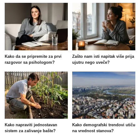
Kako da se pripremite za prvi
Zašto nam isti napitak više prija
razgovor sa psihologom?
ujutru nego uveče?
Kako napraviti jednostavan
Kako demografski trendovi utiču
sistem za zalivanje bašte?
na vrednost stanova?