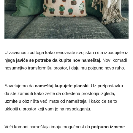
U zavisnosti od toga kako renovirate svoj stan i šta izbacujete iz
njega
javiće se potreba da kupite nov nameštaj
. Novi komadi
nesumnjivo transformišu prostor, i daju mu potpuno novo ruho.
Savetujemo da
nameštaj kupujete planski.
Uz pretpostavku
da ste zamislili kako želite da određena prostorija izgleda,
uzmite u obzir šta već imate od nameštaja, i kako će se to
uklopiti u prostor koji vam je na raspolaganju.
Veći komadi nameštaja imaju mogućnost da
potpuno izmene