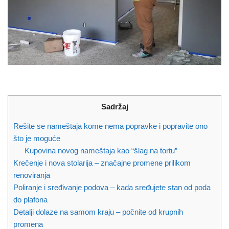
Sadržaj
Rešite se nameštaja kome nema popravke i popravite ono
što je moguće
Kupovina novog nameštaja kao “šlag na tortu”
Krečenje i nova stolarija – značajne promene prilikom
renoviranja
Poliranje i sređivanje podova – kada sređujete stan od poda
do plafona
Detalji dolaze na samom kraju – počnite od krupnih
promena