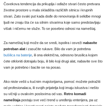
Čovekova tendencija da prikuplja i odlaže stvari često pretvara
životne prostore u mala skladišta različitih sitnica i krupnih
stvari. Zato svaki put kada dođe do renoviranja ili selidbe mnogi
ljudi
ne znaju šta će sa silnim stvarima koje samo predstavljaju
višak i ničemu ne služe. To se posebno odnosi na nameštaj.
Za nameštaj koji može da se sredi, ispolira i osveži
nabavite
potreban alat
i zasučite rukave. Bilo da vam je potrebna
bušilica na baterije
, ili ona električna, odnosno brusilica kojom
ćete otkloniti dotrajalu boju, ili bilo koji drugi alat, nabavite sve što
vam je potrebno i bacite se na posao.
Ako niste vešti u kućnim majstorijama, pomoć možete potražiti
od profesionalaca, ili svojih prijatelja koji imaju iskustva i nešto
su vičniji u ovakvim poslovima od vas.
Retro komadi
nameštaja
postaju sve veći trend u uređenju enterijera, pa uz