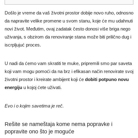
Došlo je vreme da vaš životni prostor dobije novo ruho, odnosno
da napravite velike promene u svom stanu, koje će mu udahnuti
novi život. Međutim, ovaj zadatak često donosi više briga nego
uživanja
,
s obzirom da renoviranje stana može biti prilično dug i
iscrpljujuć proces.
U nadi da ćemo vam skratiti te muke, pripremili smo par saveta
koji vam mogu pomoći da na brz i efikasan način renovirate svoj
životni prostor i kreirate ambijent koji će
dobiti potpuno novu
energiju
u kojoj ćete uživati.
Evo i o kojim savetima je reč.
Rešite se nameštaja kome nema popravke i
popravite ono što je moguće