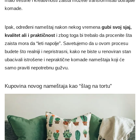
malo veštine i kreativnosti zaista možete transformisati dotrajale
komade.
Ipak, određeni nameštaj nakon nekog vremena
gubi svoj sjaj,
kvalitet ali i praktičnost
i zbog toga bi trebalo da procenite šta
zaista mora da “leti napolje”. Savetujemo da u ovom procesu
budete što realniji i nepristrasni, kako ne biste u renoviran stan
ubacivali istrošene i nepraktične komade nameštaja koji će
samo praviti nepotrebnu gužvu.
Kupovina novog nameštaja kao “šlag na tortu”