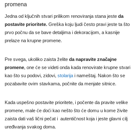
promena
Jedna od ključnih stvari prilikom renoviranja stana jeste
da
postavite prioritete.
Greška koju ljudi često pravi jeste ta što
prvo počnu da se bave detaljima i dekoracijom, a kasnije
prelaze na krupne promene.
Pre svega, ukoliko zaista želite
da napravite značajne
promene
, one će se videti onda kada renovirate krupne stvari
kao što su podovi, zidovi,
stolarija
i nameštaj. Nakon što se
pozabavite ovim stavkama, počnite da menjate sitnice.
Kada uspešno postavite prioritete, i počente da pravite velike
promene, male će doći kao nešto što će domu u kome živite
zaista dati vaš lični pečat i autentičnost koja i jeste glavni cilj
uređivanja svakog doma.