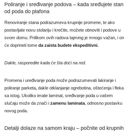
Poliranje i sređivanje podova – kada sređujete stan
od poda do plafona
Renoviranje stana podrazumeva krupnije promene, te ako
postavljate novu stolariju i krečite, možete obnoviti i podove u
svom domu. Prilikom ovih radova tajming je mnogo važan, i on
će doprineti tome
da zaista budete ekspeditivni.
Dakle, rasporedite kada će šta doći na red.
Promena i uređivanje poda može podrazumevati
lakiranje i
poliranje parketa
,
dakle otklanjanje ogrebotina, oštećenja i fleka
sa istog. Ukoliko imate laminat, sređivanje poda u vašem
slučaju može da znači i
zamenu laminata
, odnosno postavku
novog poda.
Detalji dolaze na samom kraju – počnite od krupnih