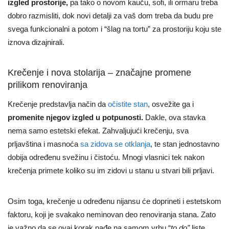
izgled prostorije,
pa tako o novom kauču, sofi, ili ormaru treba
dobro razmisliti, dok novi detalji za vaš dom treba da budu pre
svega funkcionalni a potom i “šlag na tortu” za prostoriju koju ste
iznova dizajnirali.
Krečenje i nova stolarija – značajne promene
prilikom renoviranja
Krečenje predstavlja način da
očistite stan
, osvežite ga i
promenite njegov izgled u potpunosti.
Dakle, ova stavka
nema samo estetski efekat. Zahvaljujući krečenju, sva
prljavština i masnoća
sa zidova se otklanja
, te stan jednostavno
dobija određenu svežinu i čistoću. Mnogi vlasnici tek nakon
krečenja primete koliko su im zidovi u stanu u stvari bili prljavi.
Osim toga, krečenje u određenu nijansu će doprineti i estetskom
faktoru, koji je svakako neminovan deo renoviranja stana. Zato
je važno da se ovaj korak nađe na samom vrhu “
to do”
liste.