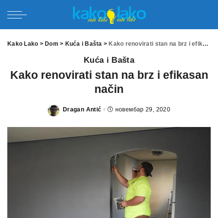
Kako Lako
>
Dom
>
Kuća i Bašta
>
Kako renovirati stan na brz i efikasan način
Kuća i Bašta
Kako renovirati stan na brz i efikasan
način
Dragan Antić
новембар 29, 2020
Posted
by