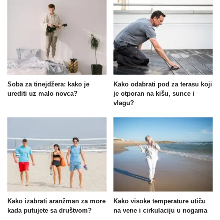
Soba za tinejdžera: kako je
Kako odabrati pod za terasu koji
urediti uz malo novca?
je otporan na kišu, sunce i
vlagu?
Kako izabrati aranžman za more
Kako visoke temperature utiču
kada putujete sa društvom?
na vene i cirkulaciju u nogama