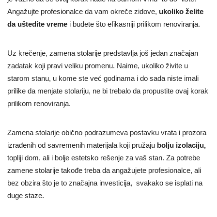
Angažujte profesionalce da vam okreče zidove,
ukoliko želite
da uštedite vreme
i budete što efikasniji prilikom renoviranja.
Uz krečenje, zamena stolarije predstavlja još jedan značajan
zadatak koji pravi veliku promenu. Naime, ukoliko živite u
starom stanu, u kome ste već godinama i do sada niste imali
prilike da menjate stolariju,
ne bi trebalo da propustite ovaj korak
prilikom renoviranja.
Zamena stolarije obično podrazumeva postavku vrata i prozora
izrađenih od savremenih materijala koji pružaju
bolju izolaciju,
topliji dom, ali i bolje estetsko rešenje za vaš stan. Za potrebe
zamene stolarije takođe treba da angažujete profesionalce, ali
bez obzira što je to značajna investicija, svakako se isplati na
duge staze.