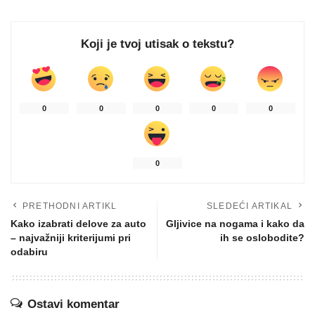
Koji je tvoj utisak o tekstu?
0
0
0
0
0
0
PRETHODNI ARTIKL
SLEDEĆI ARTIKAL
Kako izabrati delove za auto
Gljivice na nogama i kako da
– najvažniji kriterijumi pri
ih se oslobodite?
odabiru
Ostavi komentar