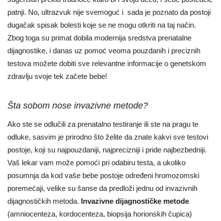
patnji. No, ultrazvuk nije svemoguć i sada je poznato da postoji
dugačak spisak bolesti koje se ne mogu otkriti na taj način.
Zbog toga su primat dobila modernija sredstva prenatalne
dijagnostike, i danas uz pomoć veoma pouzdanih i preciznih
testova možete dobiti sve relevantne informacije o genetskom
zdravlju svoje tek začete bebe!
Šta sobom nose invazivne metode?
Ako ste se odlučili za prenatalno testiranje ili ste na pragu te
odluke, sasvim je prirodno što želite da znate kakvi sve testovi
postoje, koji su najpouzdaniji, najprecizniji i pride najbezbedniji.
Vaš lekar vam može pomoći pri odabiru testa, a ukoliko
posumnja da kod vaše bebe postoje određeni hromozomski
poremećaji, velike su šanse da predloži jednu od invazivnih
dijagnostičkih metoda.
Invazivne dijagnostičke metode
(amniocenteza, kordocenteza, biopsija horionskih čupica)