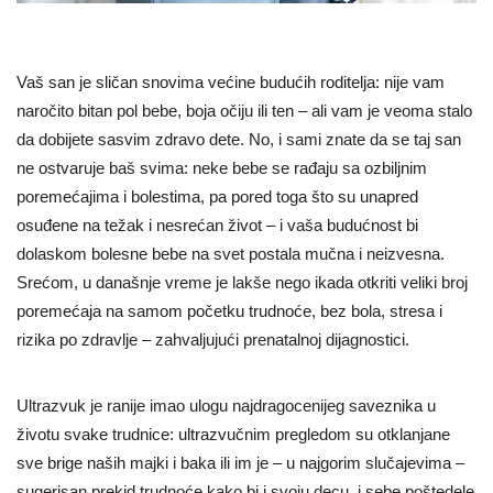
Vaš san je sličan snovima većine budućih roditelja: nije vam
naročito bitan pol bebe, boja očiju ili ten – ali vam je veoma stalo
da dobijete sasvim zdravo dete. No, i sami znate da se taj san
ne ostvaruje baš svima: neke bebe se rađaju sa ozbiljnim
poremećajima i bolestima, pa pored toga što su unapred
osuđene na težak i nesrećan život – i vaša budućnost bi
dolaskom bolesne bebe na svet postala mučna i neizvesna.
Srećom, u današnje vreme je lakše nego ikada otkriti veliki broj
poremećaja na samom početku trudnoće, bez bola, stresa i
rizika po zdravlje – zahvaljujući prenatalnoj dijagnostici.
Ultrazvuk je ranije imao ulogu najdragocenijeg saveznika u
životu svake trudnice: ultrazvučnim pregledom su otklanjane
sve brige naših majki i baka ili im je – u najgorim slučajevima –
sugerisan prekid trudnoće kako bi i svoju decu, i sebe poštedele