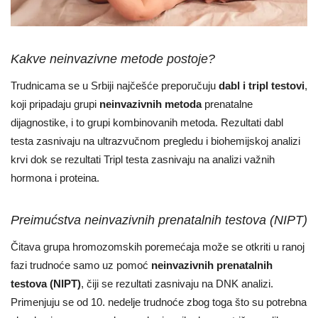
Kakve neinvazivne metode postoje?
Trudnicama se u Srbiji najčešće preporučuju
dabl i tripl testovi
,
koji pripadaju grupi
neinvazivnih metoda
prenatalne
dijagnostike, i to grupi kombinovanih metoda. Rezultati dabl
testa zasnivaju na ultrazvučnom pregledu i biohemijskoj analizi
krvi dok se rezultati Tripl testa zasnivaju na analizi važnih
hormona i proteina.
Preimućstva neinvazivnih prenatalnih testova (NIPT)
Čitava grupa hromozomskih poremećaja može se otkriti u ranoj
fazi trudnoće samo uz pomoć
neinvazivnih prenatalnih
testova (NIPT)
, čiji se rezultati zasnivaju na DNK analizi.
Primenjuju se od 10. nedelje trudnoće zbog toga što su potrebna