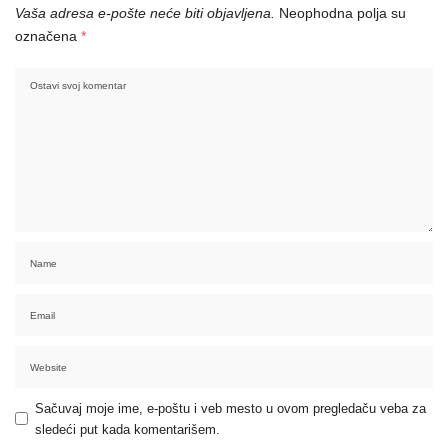
Vaša adresa e-pošte neće biti objavljena.
Neophodna polja su
označena
*
Sačuvaj moje ime, e-poštu i veb mesto u ovom pregledaču veba za
sledeći put kada komentarišem.