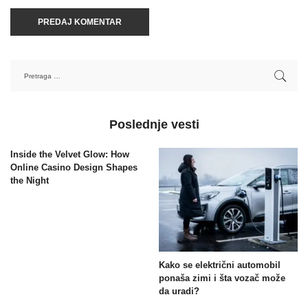
Poslednje vesti
Inside the Velvet Glow: How
Online Casino Design Shapes
the Night
Kako se električni automobil
ponaša zimi i šta vozač može
da uradi?