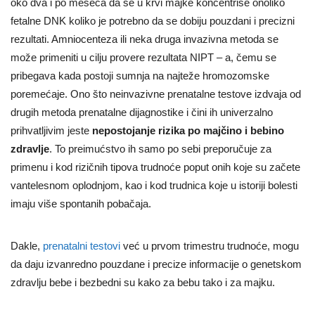
oko dva i po meseca da se u krvi majke koncentriše onoliko
fetalne DNK koliko je potrebno da se dobiju pouzdani i precizni
rezultati. Amniocenteza ili neka druga invazivna metoda se
može primeniti u cilju provere rezultata NIPT – a, čemu se
pribegava kada postoji sumnja na najteže hromozomske
poremećaje. Ono što neinvazivne prenatalne testove izdvaja od
drugih metoda prenatalne dijagnostike i čini ih univerzalno
prihvatljivim jeste
nepostojanje rizika po majčino i bebino
zdravlje
. To preimućstvo ih samo po sebi preporučuje za
primenu i kod rizičnih tipova trudnoće poput onih koje su začete
vantelesnom oplodnjom, kao i kod trudnica koje u istoriji bolesti
imaju više spontanih pobačaja.
Dakle,
prenatalni testovi
već u prvom trimestru trudnoće, mogu
da daju izvanredno pouzdane i precize informacije o genetskom
zdravlju bebe i bezbedni su kako za bebu tako i za majku.