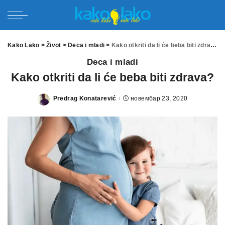
Kako Lako
>
Život
>
Deca i mladi
>
Kako otkriti da li će beba biti zdrava?
Deca i mladi
Kako otkriti da li će beba biti zdrava?
Predrag Konatarević
новембар 23, 2020
Posted
by