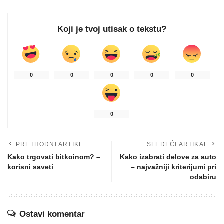
Koji je tvoj utisak o tekstu?
0
0
0
0
0
0
PRETHODNI ARTIKL
SLEDEĆI ARTIKAL
Kako trgovati bitkoinom? –
Kako izabrati delove za auto
korisni saveti
– najvažniji kriterijumi pri
odabiru
Ostavi komentar