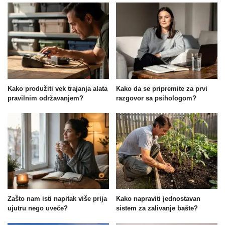
Kako produžiti vek trajanja alata
Kako da se pripremite za prvi
pravilnim održavanjem?
razgovor sa psihologom?
Zašto nam isti napitak više prija
Kako napraviti jednostavan
ujutru nego uveče?
sistem za zalivanje bašte?