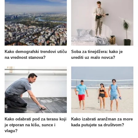
Kako demografski trendovi utiču
Soba za tinejdžera: kako je
na vrednost stanova?
urediti uz malo novca?
Kako odabrati pod za terasu koji
Kako izabrati aranžman za more
je otporan na kišu, sunce i
kada putujete sa društvom?
vlagu?