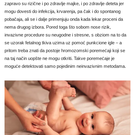
zapravo su rizične i po zdravlje majke, i po zdravlje deteta jer
mogu dovesti do infekcija, krvarenja, pa čak i do spontanog
pobačaja, ali se i dalje primenjuju onda kada lekar proceni da
nema drugog izbora. Pored toga što sobom nose rizik,
invazivne procedure su neugodne i stresne, s obziom na to da
se uzorak fetalnog tkiva uzima uz pomoć punkcione igle – a
pritom treba znati da postoje hromozomski poremećaji koji se
na taj način uopšte ne mogu otkriti. Takve poremećaje je
moguće detektovati samo pojedinim neinvazivnim metodama.