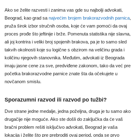
Ako se želite razvesti i zanima vas gde su najbolji advokati,
Beograd, kao grad sa
najvećim brojem brakorazvodnih parnica
,
pruža širok izbor stručnih osoba, koje će vam pomoći da ovaj
proces prođe što jeftinije i brže. Pomenuta statistika nije slavna,
ali joj kontrira i veliki broj spojenih brakova, pa je to samo sled
takvih okolnosti koje su logične s obzirom na veličinu grada i
količinu njegovih stanovnika. Međutim, advokati iz Beograda
imaju jasne cene za sve, predviđene zakonom, tako da već pre
početka brakorazvodne parnice znate šta da očekujete u
novčanom smislu.
Sporazumni razvod ili razvod po tužbi?
Dve strane jedne medalje, jedna poželjna, druga je tu samo ako
drugačije nije moguće. Ako ste došli do zaključka da će vaš
bračni problem rešiti isključivo advokati, Beograd je vaša
lokacija i želite što pre prebroditi ovaj period, onda se prvo