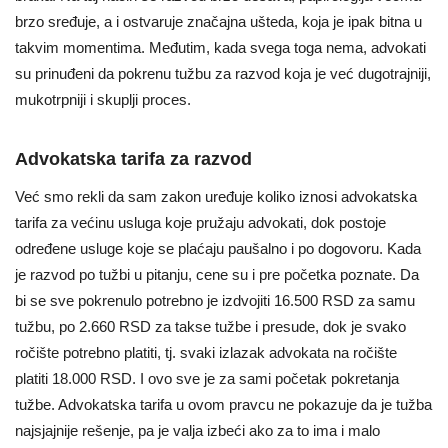
brzo sređuje, a i ostvaruje značajna ušteda, koja je ipak bitna u
takvim momentima. Međutim, kada svega toga nema, advokati
su prinuđeni da pokrenu tužbu za razvod koja je već dugotrajniji,
mukotrpniji i skuplji proces.
Advokatska tarifa za razvod
Već smo rekli da sam zakon uređuje koliko iznosi advokatska
tarifa za većinu usluga koje pružaju advokati, dok postoje
određene usluge koje se plaćaju paušalno i po dogovoru. Kada
je razvod po tužbi u pitanju, cene su i pre početka poznate. Da
bi se sve pokrenulo potrebno je izdvojiti 16.500 RSD za samu
tužbu, po 2.660 RSD za takse tužbe i presude, dok je svako
ročište potrebno platiti, tj. svaki izlazak advokata na ročište
platiti 18.000 RSD. I ovo sve je za sami početak pokretanja
tužbe. Advokatska tarifa u ovom pravcu ne pokazuje da je tužba
najsjajnije rešenje, pa je valja izbeći ako za to ima i malo