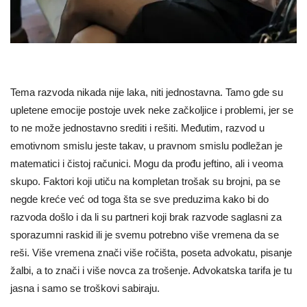
Tema razvoda nikada nije laka, niti jednostavna. Tamo gde su
upletene emocije postoje uvek neke začkoljice i problemi, jer se
to ne može jednostavno srediti i rešiti. Međutim, razvod u
emotivnom smislu jeste takav, u pravnom smislu podležan je
matematici i čistoj računici. Mogu da prođu jeftino, ali i veoma
skupo. Faktori koji utiču na kompletan trošak su brojni, pa se
negde kreće već od toga šta se sve preduzima kako bi do
razvoda došlo i da li su partneri koji brak razvode saglasni za
sporazumni raskid ili je svemu potrebno više vremena da se
reši. Više vremena znači više ročišta, poseta advokatu, pisanje
žalbi, a to znači i više novca za trošenje. Advokatska tarifa je tu
jasna i samo se troškovi sabiraju.