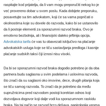
raspitajte kod prijatelja, da li vam mogu preporučiti nekog ko je
već provereno dobar u svom poslu. Kada dobijete preporuku,
posavetujte sa tim advokatom, koji će sa vama popričati o
okolnostima koje su dovele do razvoda, kako bi se ustanovilo
da li postoje elementi za sporazumni razvod braka. Ovo je
emotivno bezbolnija, ali i finansijski daleko jeftinija opcija.
Advokatska tarifa
će vas tu obavezati isključivo na plaćanje
advokatskih usluga koje se tiču sastavljanja predloga i kasnije
plaćanje sudskih taksi čiji iznosi nisu visoki.
Da bi se sporazumni razvod braka dogodio potrebno je da oba
partnera budu saglasna u svim podelama i uslovima razvoda,
što znači da su saglasni oko imovine, dece, drugih pitanja koja
se tiču samog razvoda. To znači da je potrebno da među
supružnicima pred razvodom postoji korektan odnos koji
dozvoljava dogovor koji dalje vodi ka sporazumnom raskidu
braka. Na taj način se razvod brzo dešava, papirologija veoma