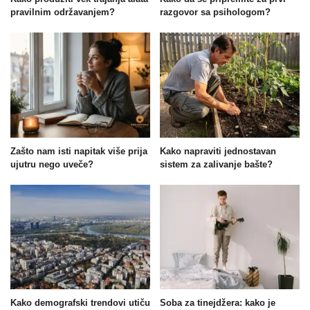
pravilnim održavanjem?
razgovor sa psihologom?
Zašto nam isti napitak više prija
Kako napraviti jednostavan
ujutru nego uveče?
sistem za zalivanje bašte?
Kako demografski trendovi utiču
Soba za tinejdžera: kako je