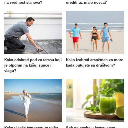
na vrednost stanova?
urediti uz malo novca?
Kako odabrati pod za terasu koji
Kako izabrati aranžman za more
je otporan na kišu, sunce i
kada putujete sa društvom?
vlagu?
Kako visoke temperature utiču
Sok od spelte u kapsulama: