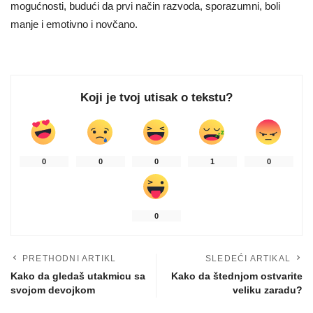
mogućnosti, budući da prvi način razvoda, sporazumni, boli
manje i emotivno i novčano.
Koji je tvoj utisak o tekstu?
0
0
0
1
0
0
PRETHODNI ARTIKL
SLEDEĆI ARTIKAL
Kako da gledaš utakmicu sa
Kako da štednjom ostvarite
svojom devojkom
veliku zaradu?