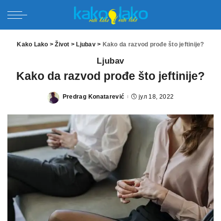
Kako Lako
>
Život
>
Ljubav
>
Kako da razvod prođe što jeftinije?
Ljubav
Kako da razvod prođe što jeftinije?
Predrag Konatarević
јул 18, 2022
Posted
by