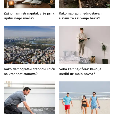
Zašto nam isti napitak više prija
Kako napraviti jednostavan
ujutru nego uveče?
sistem za zalivanje bašte?
Kako demografski trendovi utiču
Soba za tinejdžera: kako je
na vrednost stanova?
urediti uz malo novca?