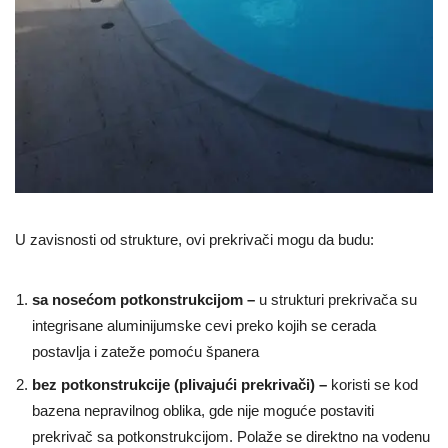
U zavisnosti od strukture, ovi prekrivači mogu da budu:
sa nosećom potkonstrukcijom –
u strukturi prekrivača su
integrisane aluminijumske cevi preko kojih se cerada
postavlja i zateže pomoću španera
bez potkonstrukcije (plivajući prekrivači) –
koristi se kod
bazena nepravilnog oblika, gde nije moguće postaviti
prekrivač sa potkonstrukcijom. Polaže se direktno na vodenu