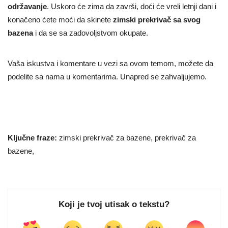
održavanje
. Uskoro će zima da završi, doći će vreli letnji dani i
konačeno ćete moći da skinete
zimski prekrivač
sa svog
bazena
i da se sa zadovoljstvom okupate.
Vaša iskustva i komentare u vezi sa ovom temom, možete da
podelite sa nama u komentarima. Unapred se zahvaljujemo.
Ključne fraze:
zimski prekrivač za bazene, prekrivač za
bazene,
Koji je tvoj utisak o tekstu?