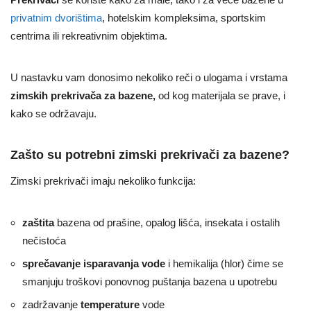
privatnim dvorištima
, hotelskim kompleksima, sportskim
centrima ili rekreativnim objektima.
U nastavku vam donosimo nekoliko reči o ulogama i vrstama
zimskih prekrivača za bazene,
od kog materijala se prave, i
kako se održavaju.
Zašto su potrebni zimski prekrivači za bazene?
Zimski prekrivači imaju nekoliko funkcija:
zaštita
bazena od prašine, opalog lišća, insekata i ostalih
nečistoća
sprečavanje isparavanja vode
i hemikalija (hlor) čime se
smanjuju troškovi ponovnog puštanja bazena u upotrebu
zadržavanje
temperature
vode