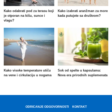
Kako odabrati pod za terasu koji
Kako izabrati aranžman za more
je otporan na kišu, sunce i
kada putujete sa društvom?
vlagu?
Kako visoke temperature utiču
Sok od spelte u kapsulama:
na vene i cirkulaciju u nogama
Nova era prirodnih suplemenata
ODRICANJE ODGOVORNOSTI
KONTAKT