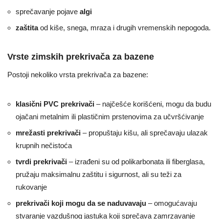
sprečavanje pojave
algi
zaštita
od kiše, snega, mraza i drugih vremenskih nepogoda.
Vrste zimskih prekrivača za bazene
Postoji nekoliko vrsta prekrivača za bazene:
klasični PVC prekrivači
– najčešće korišćeni, mogu da budu
ojačani metalnim ili plastičnim prstenovima za učvršćivanje
mrežasti prekrivači
– propuštaju kišu, ali sprečavaju ulazak
krupnih nečistoća
tvrdi prekrivači
– izrađeni su od polikarbonata ili fiberglasa,
pružaju maksimalnu zaštitu i sigurnost, ali su teži za
rukovanje
prekrivači koji mogu da se naduvavaju
– omogućavaju
stvaranje vazdušnog jastuka koji sprečava zamrzavanje