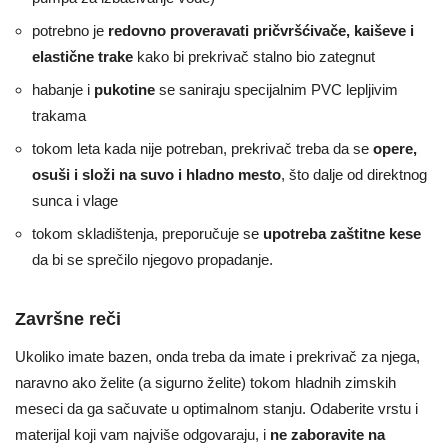
potrebno je
redovno proveravati pričvršćivače, kaiševe i
elastične trake
kako bi prekrivač stalno bio zategnut
habanje i
pukotine
se saniraju specijalnim PVC lepljivim
trakama
tokom leta kada nije potreban, prekrivač treba da se
opere,
osuši i složi na suvo i hladno mesto
, što dalje od direktnog
sunca i vlage
tokom skladištenja, preporučuje se
upotreba zaštitne kese
da bi se sprečilo njegovo propadanje.
Završne reči
Ukoliko imate bazen, onda treba da imate i prekrivač za njega,
naravno ako želite (a sigurno želite) tokom hladnih zimskih
meseci da ga sačuvate u optimalnom stanju. Odaberite vrstu i
materijal koji vam najviše odgovaraju, i
ne zaboravite na