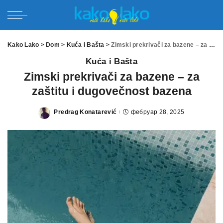
Kako Lako
>
Dom
>
Kuća i Bašta
>
Zimski prekrivači za bazene – za zaštitu i dugovečnost bazena
Kuća i Bašta
Zimski prekrivači za bazene – za
zaštitu i dugovečnost bazena
Predrag Konatarević
фебруар 28, 2025
Posted
by