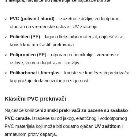
materijala, navešćemo neke koje se najčešće koriste:
PVC (polivinil-hlorid)
– izuzetno izdržljiv, vodootporan,
otporan na vremenske uslove i UV zračenje
Polietilen (PE)
– lagan i fleksibilan materijal, najčešće se
koristi kod mrežastih prekrivača
Polipropilen (PP
) – otporan na hemikalije i vremenske
uslove, veoma dugotrajan i izdržljiv
Polikarbonat i fiberglas
– koriste se kod čvrstih prekrivača
koji pružaju dodatnu izolaciju i sigurnost
Klasični PVC prekrivači
Najčešće korišćeni
zimski prekrivači za bazene su svakako
PVC cerade
. Izrađene su od jakog, elastičnog i vodootpornog
PVC materijala koji može biti dodatno ojačan
UV zaštitom
i
armaturom protiv cepanja.