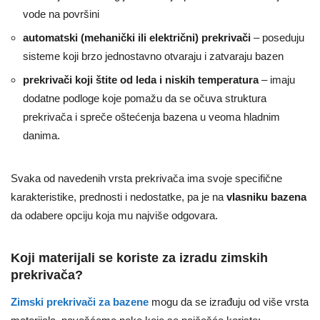
vode na površini
automatski (mehanički ili električni) prekrivači
– poseduju
sisteme koji brzo jednostavno otvaraju i zatvaraju bazen
prekrivači koji štite od leda i niskih temperatura
– imaju
dodatne podloge koje pomažu da se očuva struktura
prekrivača i spreče oštećenja bazena u veoma hladnim
danima.
Svaka od navedenih vrsta prekrivača ima svoje specifične
karakteristike, prednosti i nedostatke, pa je na
vlasniku bazena
da odabere opciju koja mu najviše odgovara.
Koji materijali se koriste za izradu zimskih
prekrivača?
Zimski prekrivači za bazene
mogu da se izrađuju od više vrsta