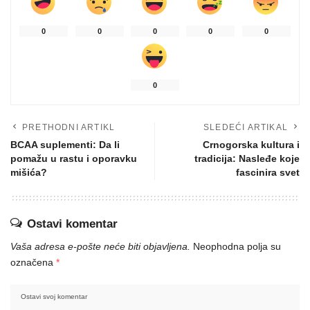
0
0
0
0
0
0
PRETHODNI ARTIKL
SLEDEĆI ARTIKAL
BCAA suplementi: Da li
Crnogorska kultura i
pomažu u rastu i oporavku
tradicija: Nasleđe koje
mišića?
fascinira svet
Ostavi komentar
Vaša adresa e-pošte neće biti objavljena.
Neophodna polja su
označena
*