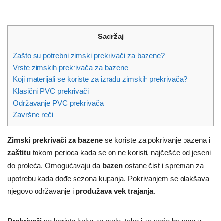
Sadržaj
Zašto su potrebni zimski prekrivači za bazene?
Vrste zimskih prekrivača za bazene
Koji materijali se koriste za izradu zimskih prekrivača?
Klasični PVC prekrivači
Održavanje PVC prekrivača
Završne reči
Zimski prekrivači za bazene
se koriste za pokrivanje bazena i
zaštitu
tokom perioda kada se on ne koristi, najčešće od jeseni
do proleća. Omogućavaju da
bazen
ostane čist i spreman za
upotrebu kada dođe sezona kupanja. Pokrivanjem se olakšava
njegovo održavanje i
produžava vek trajanja
.
Prekrivači
se koriste kako za male, tako i za veće bazene u