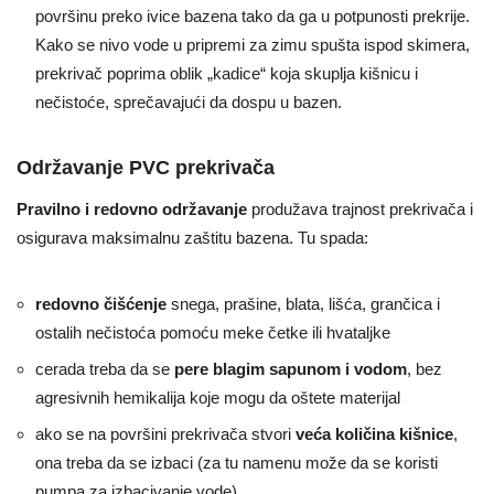
površinu preko ivice bazena tako da ga u potpunosti prekrije.
Kako se nivo vode u pripremi za zimu spušta ispod skimera,
prekrivač poprima oblik „kadice“ koja skuplja kišnicu i
nečistoće, sprečavajući da dospu u bazen.
Održavanje PVC prekrivača
Pravilno i redovno održavanje
produžava trajnost prekrivača i
osigurava maksimalnu zaštitu bazena. Tu spada:
redovno čišćenje
snega, prašine, blata, lišća, grančica i
ostalih nečistoća pomoću meke četke ili hvataljke
cerada treba da se
pere blagim sapunom i vodom
, bez
agresivnih hemikalija koje mogu da oštete materijal
ako se na površini prekrivača stvori
veća količina kišnice
,
ona treba da se izbaci (za tu namenu može da se koristi
pumpa za izbacivanje vode)