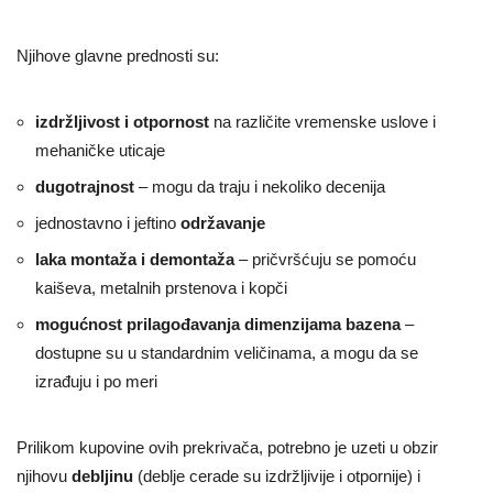
Njihove glavne prednosti su:
izdržljivost i otpornost
na različite vremenske uslove i
mehaničke uticaje
dugotrajnost
– mogu da traju i nekoliko decenija
jednostavno i jeftino
održavanje
laka montaža i demontaža
– pričvršćuju se pomoću
kaiševa, metalnih prstenova i kopči
mogućnost prilagođavanja dimenzijama bazena
–
dostupne su u standardnim veličinama, a mogu da se
izrađuju i po meri
Prilikom kupovine ovih prekrivača, potrebno je uzeti u obzir
njihovu
debljinu
(deblje cerade su izdržljivije i otpornije) i