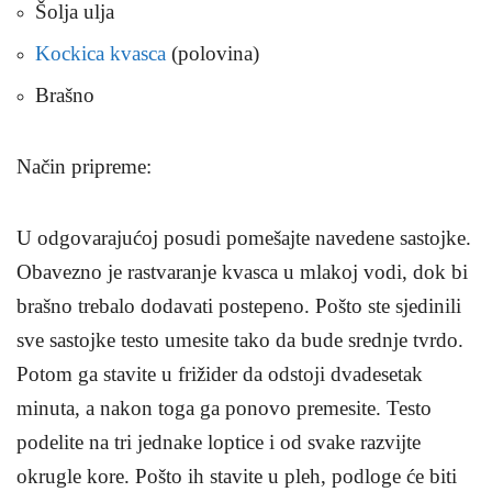
Šolja ulja
Kockica kvasca
(polovina)
Brašno
Način pripreme
:
U odgovarajućoj posudi pomešajte navedene sastojke.
Obavezno je rastvaranje kvasca u mlakoj vodi, dok bi
brašno trebalo dodavati postepeno. Pošto ste sjedinili
sve sastojke testo umesite tako da bude srednje tvrdo.
Potom ga stavite u frižider da odstoji dvadesetak
minuta, a nakon toga ga ponovo premesite. Testo
podelite na tri jednake loptice i od svake razvijte
okrugle kore. Pošto ih stavite u pleh, podloge će biti