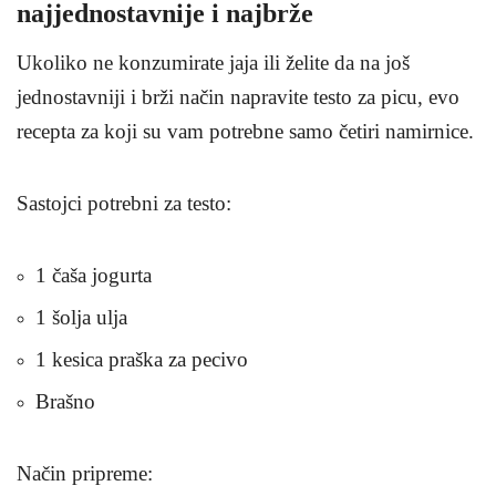
najjednostavnije i najbrže
Ukoliko ne konzumirate jaja ili želite da na još
jednostavniji i brži način napravite testo za picu, evo
recepta za koji su vam potrebne samo četiri namirnice.
Sastojci potrebni za testo
:
1 čaša jogurta
1 šolja ulja
1 kesica praška za pecivo
Brašno
Način pripreme
: