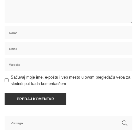
Sačuvaj moje ime, e-poštu i veb mesto u ovom pregledaču veba za
sledeći put kada komentarišem.