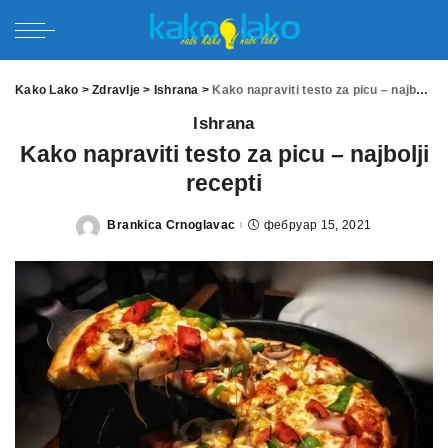
Kako Lako
>
Zdravlje
>
Ishrana
>
Kako napraviti testo za picu – najbolji recepti
Ishrana
Kako napraviti testo za picu – najbolji
recepti
Brankica Crnoglavac
фебруар 15, 2021
Posted
by