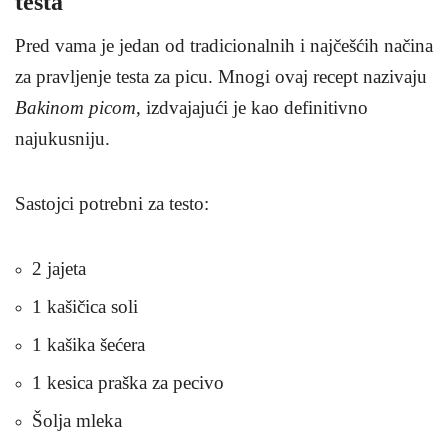
testa
Pred vama je jedan od tradicionalnih i najčešćih načina
za pravljenje testa za picu. Mnogi ovaj recept nazivaju
Bakinom picom
, izdvajajući je kao definitivno
najukusniju.
Sastojci potrebni za testo
:
2 jajeta
1 kašičica soli
1 kašika šećera
1 kesica praška za pecivo
Šolja mleka