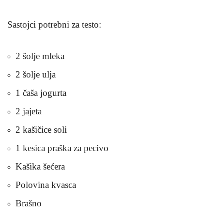
Sastojci potrebni za testo
:
2 šolje mleka
2 šolje ulja
1 čaša jogurta
2 jajeta
2 kašičice soli
1 kesica praška za pecivo
Kašika šećera
Polovina kvasca
Brašno