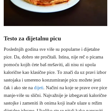
Testo za dijetalnu picu
Poslednjih godina sve više su popularne i dijetalne
pice. Da, dobro ste pročitali. Istina, nije reč o picama
pomoću kojih ćete baš mršaviti, ali nisu ni upola
kalorične kao klasične pice. To znači da uz pravi izbor
sastojaka i umereno konzumiranje picu možete jesti
čak i ako ste na
dijeti
. Načini na koje se prave ove pice
manje-više su slični. Najvažnije je izbegavati kalorične
sastojke i zameniti ih onima koji inače ulaze u režim
dijetalne ishrane. Ukoliko ste se pitali kako napraviti