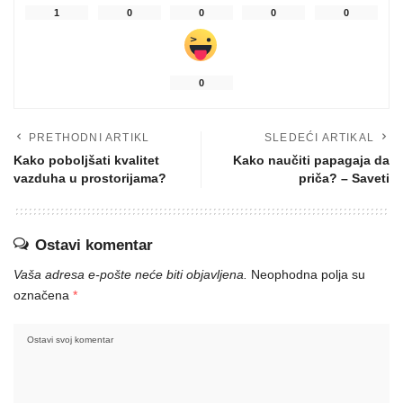
1
0
0
0
0
0
PRETHODNI ARTIKL
SLEDEĆI ARTIKAL
Kako poboljšati kvalitet
Kako naučiti papagaja da
vazduha u prostorijama?
priča? – Saveti
Ostavi komentar
Vaša adresa e-pošte neće biti objavljena.
Neophodna polja su
označena
*