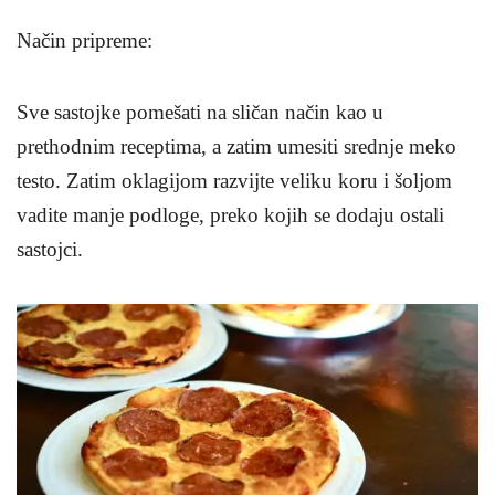
Način pripreme
:
Sve sastojke pomešati na sličan način kao u
prethodnim receptima, a zatim umesiti srednje meko
testo. Zatim oklagijom razvijte veliku koru i šoljom
vadite manje podloge, preko kojih se dodaju ostali
sastojci.