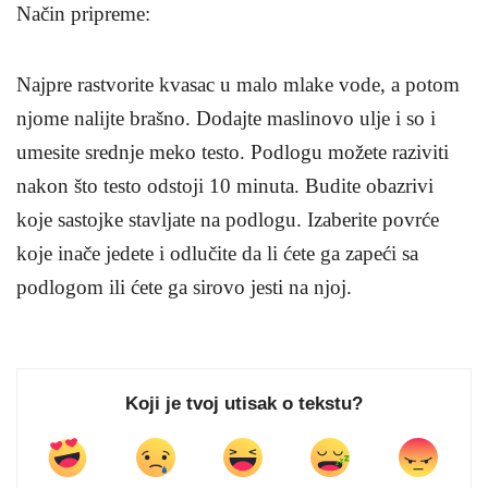
Način pripreme
:
Najpre rastvorite kvasac u malo mlake vode, a potom
njome nalijte brašno. Dodajte maslinovo ulje i so i
umesite srednje meko testo. Podlogu možete raziviti
nakon što testo odstoji 10 minuta. Budite obazrivi
koje sastojke stavljate na podlogu. Izaberite povrće
koje inače jedete i odlučite da li ćete ga zapeći sa
podlogom ili ćete ga sirovo jesti na njoj.
Koji je tvoj utisak o tekstu?