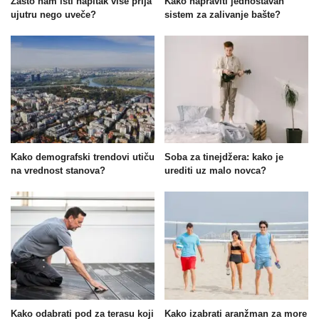
Zašto nam isti napitak više prija
Kako napraviti jednostavan
ujutru nego uveče?
sistem za zalivanje bašte?
Kako demografski trendovi utiču
Soba za tinejdžera: kako je
na vrednost stanova?
urediti uz malo novca?
Kako odabrati pod za terasu koji
Kako izabrati aranžman za more