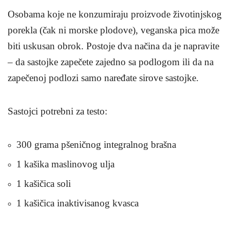
Osobama koje ne konzumiraju proizvode životinjskog
porekla (čak ni morske plodove), veganska pica može
biti uskusan obrok. Postoje dva načina da je napravite
– da sastojke zapečete zajedno sa podlogom ili da na
zapečenoj podlozi samo naređate sirove sastojke.
Sastojci potrebni za testo:
300 grama pšeničnog integralnog brašna
1 kašika maslinovog ulja
1 kašičica soli
1 kašičica inaktivisanog kvasca