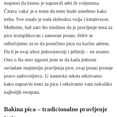
majstori da bismo je napravili sebi ili voljenima.
Čitava ′caka′ je u tome da testo bude umešeno kako
treba. Sve ostalo je naša slobodna volja i kreativnost.
Međutim, baš zato što mislimo da je pravljenje testa za
picu komplikovan i zamoran posao, češće se
odlučujemo za to da poručimo picu na kućnu adresu.
Da li je ovaj izbor jednostavniji i jeftiniji – ne znamo.
Ono u šta smo sigurni jeste to da kada jednom
savladate majstoriju pravljenja pice, ovaj posao postaje
pravo zadovoljstvo. U nastavku teksta otkrivamo
kako napraviti testo za picu i otkrivamo vam nekoliko
najboljih recepata.
Bakina pica – tradicionalno pravljenje