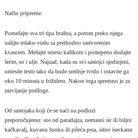
Način pripreme
:
Pomešajte sva tri tipa brašna, a potom preko njega
nalijte mlaku vodu sa prethodno rastvorenim
kvascem. Mešajte smesu kašikom i postepeno dodajte
šećer, so i ulje. Najzad, kada su svi sastojci sjedinjeni,
umesite testo tako da bude srednje tvrdo i ostavite ga
oko 10 minuta u frižideru. Nakon toga spremno je za
razvijanje podloge.
Od sastojaka koji će se naći na podlozi
preporučujemo: sos od paradajza, nemasni sir ili biljni
kačkavalj, kuvanu šunku ili pileća prsa, sitno iseckanu