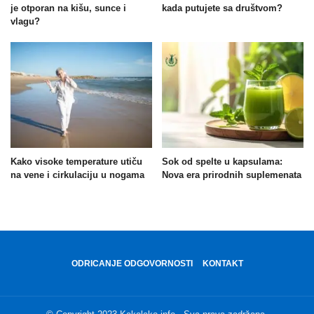
je otporan na kišu, sunce i
kada putujete sa društvom?
vlagu?
Kako visoke temperature utiču
Sok od spelte u kapsulama:
na vene i cirkulaciju u nogama
Nova era prirodnih suplemenata
ODRICANJE ODGOVORNOSTI
KONTAKT