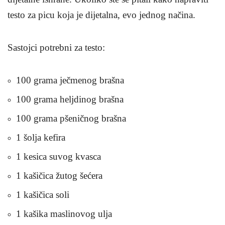
testo za picu koja je dijetalna, evo jednog načina.
Sastojci potrebni za testo
:
100 grama ječmenog brašna
100 grama heljdinog brašna
100 grama pšeničnog brašna
1 šolja kefira
1 kesica suvog kvasca
1 kašičica žutog šećera
1 kašičica soli
1 kašika maslinovog ulja