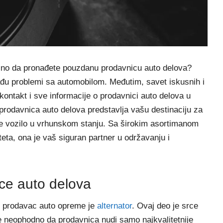
važno da pronađete pouzdanu prodavnicu auto delova?
đu problemi sa automobilom. Međutim, savet iskusnih i
ontakt i sve informacije o prodavnici auto delova u
 prodavnica auto delova predstavlja vašu destinaciju za
je vozilo u vrhunskom stanju. Sa širokim asortimanom
eta, ona je vaš siguran partner u održavanju i
ce auto delova
ni prodavac auto opreme je
alternator
. Ovaj deo je srce
je neophodno da prodavnica nudi samo najkvalitetnije