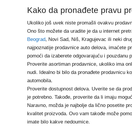
Kako da pronađete pravu pr
Ukoliko još uvek niste promašli ovakvu prodav
Ono što možete da uradite je da u internet pre
Beograd
, Novi Sad, Niš, Kragujevac ili neki dru
najpoznatije prodavnice auto delova, imaćete pri
pomoći da izaberete odgovarajuću i pouzdanu p
Proverite asortiman prodavnice, ukoliko ima onl
nudi. Idealno bi bilo da pronađete prodavnicu k
automobila.
Proverite dostupnost delova. Uverite se da prod
je potrebno. Takođe, proverite da li imaju mogu
Naravno, možda je najbolje da lično posetite p
kvalitet proizvoda. Ovo vam takođe može pomoći
imate bilo kakve nedoumice.