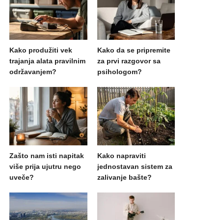
Kako produžiti vek
Kako da se pripremite
trajanja alata pravilnim
za prvi razgovor sa
održavanjem?
psihologom?
Zašto nam isti napitak
Kako napraviti
više prija ujutru nego
jednostavan sistem za
uveče?
zalivanje bašte?