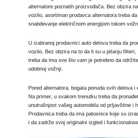
alternatore poznatih proizvođača. Bez obzira na 
vozilo, asortiman prodavca alternatora treba da
snabdevanje električnom energijom tokom vožn
U izabranoj prodavnici auto delova treba da pr
vozilo. Bez obzira na to da li su u pitanju filter
treba da ima sve što vam je potrebno da održite
udobnoj vožnji.
Pored alternatora, bogata ponuda svih delova i
Na primer, u svakom trenutku treba da pronađe
unutrašnjost vašeg automobila od prljavštine i ha
Prodavnica treba da ima patosnice koje su izrađe
i da zadrže svoj originalni izgled i funkcionaln