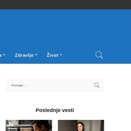
a
Zdravlje
Život
Poslednje vesti