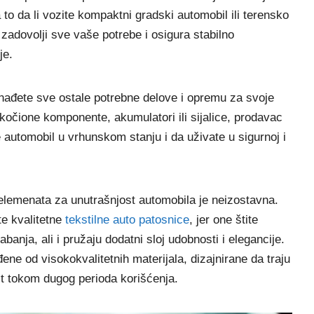
to da li vozite kompaktni gradski automobil ili terensko
 zadovolji sve vaše potrebe i osigura stabilno
je.
onađete sve ostale potrebne delove i opremu za svoje
i, kočione komponente, akumulatori ili sijalice, prodavac
 automobil u vrhunskom stanju i da uživate u sigurnoj i
 elemenata za unutrašnjost automobila je neizostavna.
te kvalitetne
tekstilne auto patosnice
, jer one štite
banja, ali i pružaju dodatni sloj udobnosti i elegancije.
ne od visokokvalitetnih materijala, dizajnirane da traju
ost tokom dugog perioda korišćenja.