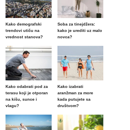
Kako demografski
Soba za tinejdžera:
trendovi utiču na
kako je urediti uz malo
vrednost stanova?
novca?
Kako odabrati pod za
Kako izabrati
terasu koji je otporan
aranžman za more
na kišu, sunce i
kada putujete sa
vlagu?
društvom?