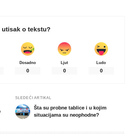
j utisak o tekstu?
Dosadno
Ljut
Ludo
0
0
0
SLEDEĆI ARTIKAL
Šta su probne tablice i u kojim
e
situacijama su neophodne?