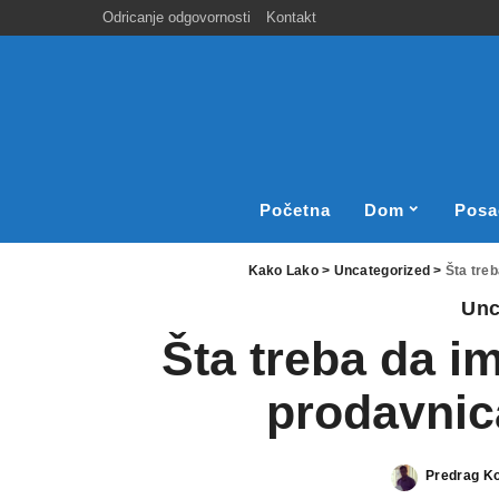
Odricanje odgovornosti
Kontakt
Početna
Dom
Posa
Kako Lako
>
Uncategorized
>
Šta tre
Unc
Šta treba da i
prodavnic
Predrag K
Posted
by