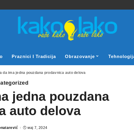
o
Praznici I Tradicija
Obrazovanje
Tehnologij
ba da ima jedna pouzdana prodavnica auto delova
ategorized
ma jedna pouzdana
a auto delova
onatarević
мај 7, 2024