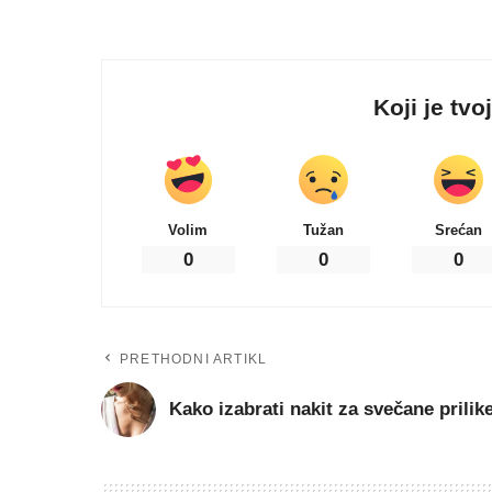
Koji je tvo
Volim
Tužan
Srećan
0
0
0
PRETHODNI ARTIKL
Kako izabrati nakit za svečane prilik