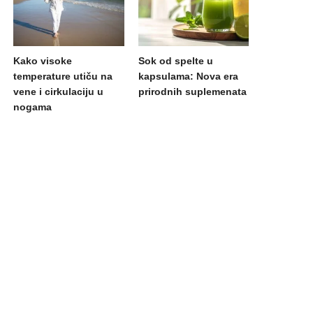
Kako visoke
Sok od spelte u
temperature utiču na
kapsulama: Nova era
vene i cirkulaciju u
prirodnih suplemenata
nogama