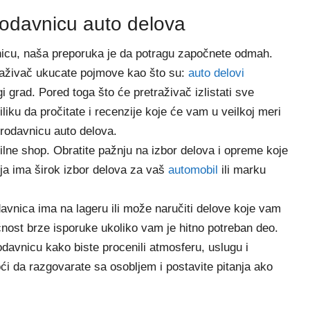
odavnicu auto delova
nicu, naša preporuka je da potragu započnete odmah.
traživač ukucate pojmove kao što su:
auto delovi
gi grad. Pored toga što će pretraživač izlistati sve
liku da pročitate i recenzije koje će vam u veilkoj meri
rodavnicu auto delova.
ilne shop. Obratite pažnju na izbor delova i opreme koje
oja ima širok izbor delova za vaš
automobil
ili marku
avnica ima na lageru ili može naručiti delove koje vam
ćnost brze isporuke ukoliko vam je hitno potreban deo.
rodavnicu
kako biste procenili atmosferu, uslugu i
 da razgovarate sa osobljem i postavite pitanja ako