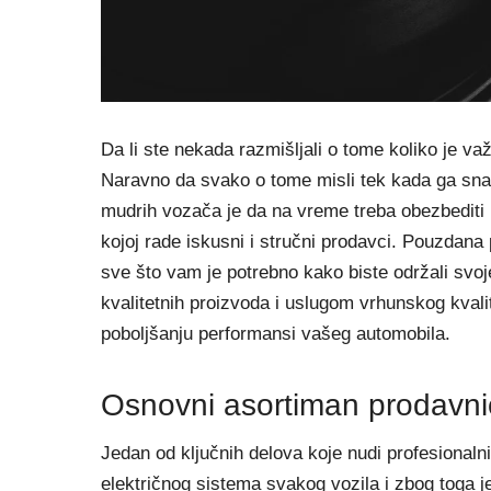
Da li ste nekada razmišljali o tome koliko je 
Naravno da svako o tome misli tek kada ga sna
mudrih vozača je da na vreme treba obezbediti k
kojoj rade iskusni i stručni prodavci. Pouzdana
sve što vam je potrebno kako biste održali svo
kvalitetnih proizvoda i uslugom vrhunskog kvalit
poboljšanju performansi vašeg automobila.
Osnovni asortiman prodavni
Jedan od ključnih delova koje nudi profesional
električnog sistema svakog vozila i zbog toga 