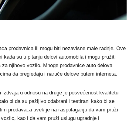
aca prodavnica ili mogu biti nezavisne male radnje. Ove
i kada su u pitanju delovi automobila i mogu pružiti
 za njihovo vozilo. Mnoge prodavnice auto delova
ima da pregledaju i naruče delove putem interneta.
a izdvaja u odnosu na druge je posvećenost kvalitetu
alo bi da su pažljivo odabrani i testirani kako bi se
i tim prodavaca uvek je na raspolaganju da vam pruži
vozilo, kao i da vam pruži uslugu ugradnje i