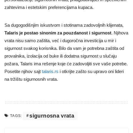
zahtevima i estetskim preferencijama kupaca.
Sa dugogodišnjim iskustvom i stotinama zadovoljnih klijenata,
Talaris je postao sinonim za pouzdanost i sigurnost
. Njihova
vrata nisu samo zaštita, već i dugoročna investicija u mir i
sigurnost svakog korisnika. Bilo da vam je potrebna zaštita od
provalnika, izolacija od buke ili dodatna sigurnost u slučaju
požara, Talaris ima rešenje koje će zadovoljiti sve vaše potrebe.
Posetite njihov sajt
talaris.rs
i otkrijte zašto su upravo oni lideri
na tržištu sigurnosnih vrata.
sigurnosna vrata
TAGS: