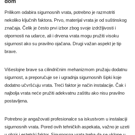
dom
Prilikom odabira sigurnosnih vrata, potrebno je razmotriti
nekoliko ključnih faktora. Prvo, materijal vrata je od suštinskog
značaja. Čelik je često prvi izbor zbog svoje izdržljivosti i
otpornosti na udarce, ali i drvena vrata mogu pružiti visoku
sigurnost ako su pravilno ojačana. Drugi važan aspekt je tip
brave.
Višeslojne brave sa cilindričnim mehanizmom pružaju dodatnu
sigurnost, a preporučuje se i ugradnja sigurnosnih šipki koje
dodatno učvršćuju vrata. Treći faktor je način instalacije. Čak i
najbolja vrata neće pružiti adekvatnu zaštitu ako nisu pravilno
postavljena.
Potrebno je angažovati profesionalce sa iskustvom u instalaciji
sigurnosnih vrata. Pored ovih tehničkih aspekata, važno je uzeti
u obzir i estetski faktor. Sigurnosna vrata treba da se uklope u