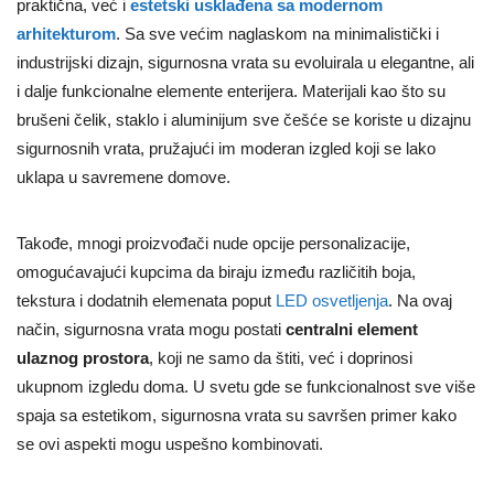
praktična, već i
estetski usklađena sa modernom
arhitekturom
. Sa sve većim naglaskom na minimalistički i
industrijski dizajn, sigurnosna vrata su evoluirala u elegantne, ali
i dalje funkcionalne elemente enterijera. Materijali kao što su
brušeni čelik, staklo i aluminijum sve češće se koriste u dizajnu
sigurnosnih vrata, pružajući im moderan izgled koji se lako
uklapa u savremene domove.
Takođe, mnogi proizvođači nude opcije personalizacije,
omogućavajući kupcima da biraju između različitih boja,
tekstura i dodatnih elemenata poput
LED osvetljenja
. Na ovaj
način, sigurnosna vrata mogu postati
centralni element
ulaznog prostora
, koji ne samo da štiti, već i doprinosi
ukupnom izgledu doma. U svetu gde se funkcionalnost sve više
spaja sa estetikom, sigurnosna vrata su savršen primer kako
se ovi aspekti mogu uspešno kombinovati.