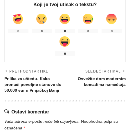
Koji je tvoj utisak o tekstu?
0
0
0
0
0
0
PRETHODNI ARTIKL
SLEDEĆI ARTIKAL
Prilika za uštedu: Kako
Osvežite dom modernim
pronaći povoljne stanove do
komadima nameštaja
50.000 eur u Vrnjačkoj Banji
Ostavi komentar
Vaša adresa e-pošte neće biti objavljena.
Neophodna polja su
označena
*