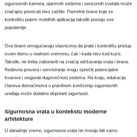
sigurnosnih kamera, alarmnih sistema i senzornih svetala može
značajno povećati nivo zaštite. Pametne brave koje se
kontrolišu putem mobilnih aplikacija takođe postaju sve
popularnije.
Ove brave omogućavaju vlasnicima da prate i kontrolišu pristup
svom domu u realnom vremenu, čak i kada nisu kod kuće.
Takođe, ne treba zaboraviti na značaj održavanja vrata i brava.
Redovna provera i servisiranje mogu sprečiti potencijalne
kvarove i osigurati dugovečnost sistema. Na kraju, edukacija
članova domaćinstva o pravilnom korišćenju sigurnosnih
uređaja može dodatno doprineti sigurnosti.
Sigurnosna vrata u kontekstu moderne
arhitekture
U današnje vreme, sigurnosna vrata ne moraju biti samo