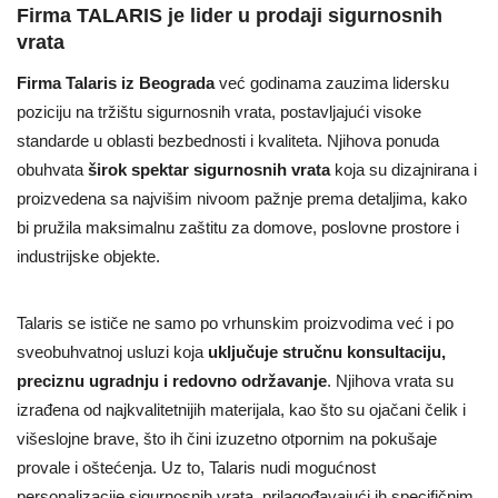
Firma TALARIS je lider u prodaji sigurnosnih
vrata
Firma Talaris iz Beograda
već godinama zauzima lidersku
poziciju na tržištu sigurnosnih vrata, postavljajući visoke
standarde u oblasti bezbednosti i kvaliteta. Njihova ponuda
obuhvata
širok spektar sigurnosnih vrata
koja su dizajnirana i
proizvedena sa najvišim nivoom pažnje prema detaljima, kako
bi pružila maksimalnu zaštitu za domove, poslovne prostore i
industrijske objekte.
Talaris se ističe ne samo po vrhunskim proizvodima već i po
sveobuhvatnoj usluzi koja
uključuje stručnu konsultaciju,
preciznu ugradnju i redovno održavanje
. Njihova vrata su
izrađena od najkvalitetnijih materijala, kao što su ojačani čelik i
višeslojne brave, što ih čini izuzetno otpornim na pokušaje
provale i oštećenja. Uz to, Talaris nudi mogućnost
personalizacije sigurnosnih vrata, prilagođavajući ih specifičnim