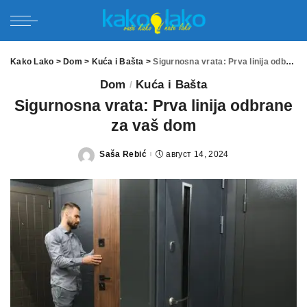
Kako Lako
>
Dom
>
Kuća i Bašta
>
Sigurnosna vrata: Prva linija odbrane za vaš dom
Dom
Kuća i Bašta
Sigurnosna vrata: Prva linija odbrane
za vaš dom
Saša Rebić
август 14, 2024
Posted
by