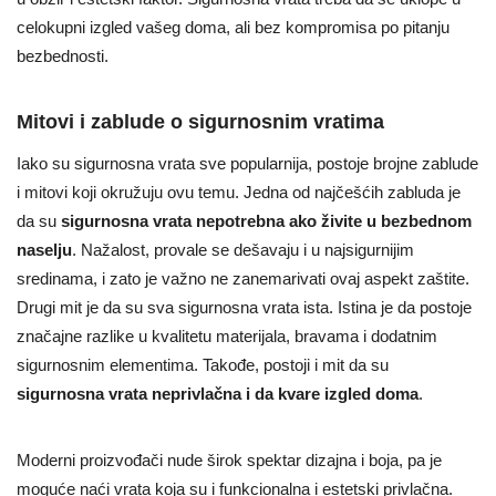
celokupni izgled vašeg doma, ali bez kompromisa po pitanju
bezbednosti.
Mitovi i zablude o sigurnosnim vratima
Iako su sigurnosna vrata sve popularnija, postoje brojne zablude
i mitovi koji okružuju ovu temu. Jedna od najčešćih zabluda je
da su
sigurnosna vrata nepotrebna ako živite u bezbednom
naselju
. Nažalost, provale se dešavaju i u najsigurnijim
sredinama, i zato je važno ne zanemarivati ovaj aspekt zaštite.
Drugi mit je da su sva sigurnosna vrata ista. Istina je da postoje
značajne razlike u kvalitetu materijala, bravama i dodatnim
sigurnosnim elementima. Takođe, postoji i mit da su
sigurnosna vrata neprivlačna i da kvare izgled doma
.
Moderni proizvođači nude širok spektar dizajna i boja, pa je
moguće naći vrata koja su i funkcionalna i estetski privlačna.