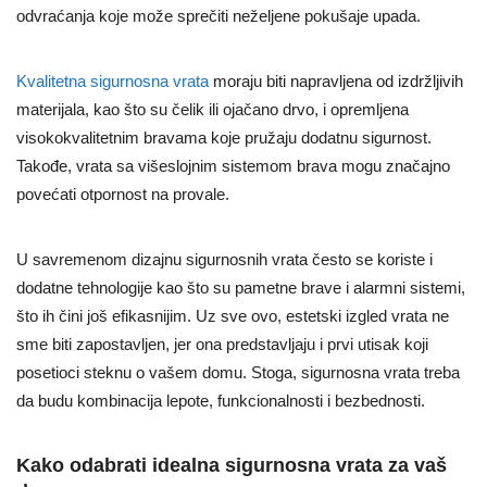
odvraćanja koje može sprečiti neželjene pokušaje upada.
Kvalitetna sigurnosna vrata
moraju biti napravljena od izdržljivih
materijala, kao što su čelik ili ojačano drvo, i opremljena
visokokvalitetnim bravama koje pružaju dodatnu sigurnost.
Takođe, vrata sa višeslojnim sistemom brava mogu značajno
povećati otpornost na provale.
U savremenom dizajnu sigurnosnih vrata često se koriste i
dodatne tehnologije kao što su pametne brave i alarmni sistemi,
što ih čini još efikasnijim. Uz sve ovo, estetski izgled vrata ne
sme biti zapostavljen, jer ona predstavljaju i prvi utisak koji
posetioci steknu o vašem domu. Stoga, sigurnosna vrata treba
da budu kombinacija lepote, funkcionalnosti i bezbednosti.
Kako odabrati idealna sigurnosna vrata za vaš