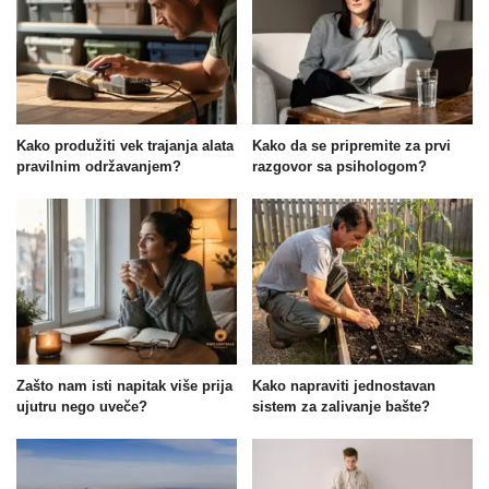
Kako produžiti vek trajanja alata
Kako da se pripremite za prvi
pravilnim održavanjem?
razgovor sa psihologom?
Zašto nam isti napitak više prija
Kako napraviti jednostavan
ujutru nego uveče?
sistem za zalivanje bašte?