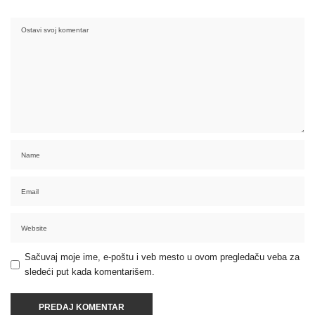
Sačuvaj moje ime, e-poštu i veb mesto u ovom pregledaču veba za
sledeći put kada komentarišem.