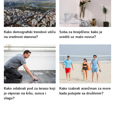
Kako demografski trendovi utiču
Soba za tinejdžera: kako je
na vrednost stanova?
urediti uz malo novca?
Kako odabrati pod za terasu koji
Kako izabrati aranžman za more
je otporan na kišu, sunce i
kada putujete sa društvom?
vlagu?