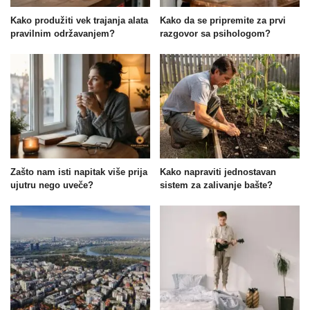
Kako produžiti vek trajanja alata
Kako da se pripremite za prvi
pravilnim održavanjem?
razgovor sa psihologom?
Zašto nam isti napitak više prija
Kako napraviti jednostavan
ujutru nego uveče?
sistem za zalivanje bašte?