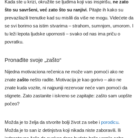
Kada ste u krizi, okružite se ljudima koji vas inspirišu,
ne zato
što su savršeni, već zato što su ranjivi
. Pitajte ih kako su
prevazilazili trenutke kad su mislili da više ne mogu. Videćete da
se svi borimo sa istim stvarima – strahom, sumnjom, umorom. I
tu leži lepota ljudske upornosti – svako od nas ima priču o
povratku.
Pronađite svoje „zašto“
Nijedna motivaciona rečenica ne može vam pomoći ako ne
znate
zašto
nešto radite. Motivacija je kao gorivo – ako ne
znate kuda vozite, ni najpuniji rezervoar neće vam pomoći da
stignete. Zato zastanite i iskreno se zapitajte: zašto sam uopšte
počeo?
Možda je to želja da stvorite bolji život za sebe i
porodicu
.
Možda je to san iz detinjstva koji nikada niste zaboravili. Ili