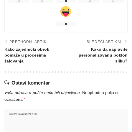
0
0
0
0
0
0
PRETHODNI ARTIKL
SLEDEĆI ARTIKAL
Kako zajednički obrok
Kako da napravite
pomaže u procesima
personalizovanu poklon
žalovanja
sliku?
Ostavi komentar
Vaša adresa e-pošte neće biti objavljena.
Neophodna polja su
označena
*