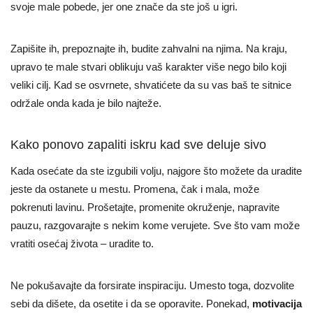
svoje male pobede, jer one znače da ste još u igri.
Zapišite ih, prepoznajte ih, budite zahvalni na njima. Na kraju,
upravo te male stvari oblikuju vaš karakter više nego bilo koji
veliki cilj. Kad se osvrnete, shvatićete da su vas baš te sitnice
održale onda kada je bilo najteže.
Kako ponovo zapaliti iskru kad sve deluje sivo
Kada osećate da ste izgubili volju, najgore što možete da uradite
jeste da ostanete u mestu. Promena, čak i mala, može
pokrenuti lavinu. Prošetajte, promenite okruženje, napravite
pauzu, razgovarajte s nekim kome verujete. Sve što vam može
vratiti osećaj života – uradite to.
Ne pokušavajte da forsirate inspiraciju. Umesto toga, dozvolite
sebi da dišete, da osetite i da se oporavite. Ponekad,
motivacija