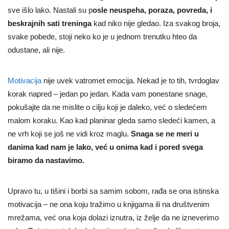
sve išlo lako. Nastali su p
osle neuspeha, poraza, povreda, i
beskrajnih sati treninga
kad niko nije gledao. Iza svakog broja,
svake pobede, stoji neko ko je u jednom trenutku hteo da
odustane, ali nije.
Motivacija
nije uvek vatromet emocija. Nekad je to tih, tvrdoglav
korak napred – jedan po jedan. Kada vam ponestane snage,
pokušajte da ne mislite o cilju koji je daleko, već o sledećem
malom koraku. Kao kad planinar gleda samo sledeći kamen, a
ne vrh koji se još ne vidi kroz maglu.
Snaga se ne meri u
danima kad nam je lako, već u onima kad i pored svega
biramo da nastavimo.
Upravo tu, u tišini i borbi sa samim sobom, rađa se ona istinska
motivacija – ne ona koju tražimo u knjigama ili na društvenim
mrežama, već ona koja dolazi iznutra, iz želje da ne izneverimo