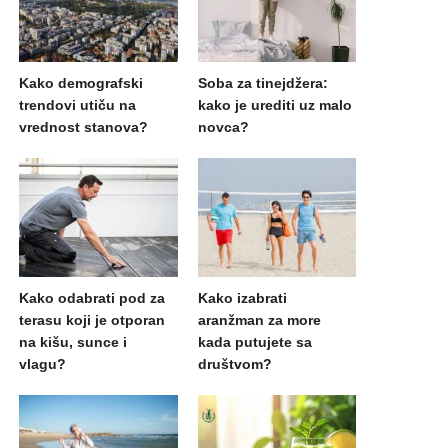
Kako demografski
Soba za tinejdžera:
trendovi utiču na
kako je urediti uz malo
vrednost stanova?
novca?
Kako odabrati pod za
Kako izabrati
terasu koji je otporan
aranžman za more
na kišu, sunce i
kada putujete sa
vlagu?
društvom?