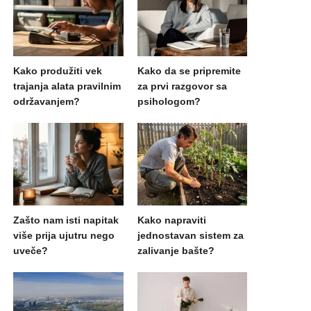
Kako produžiti vek
Kako da se pripremite
trajanja alata pravilnim
za prvi razgovor sa
održavanjem?
psihologom?
Zašto nam isti napitak
Kako napraviti
više prija ujutru nego
jednostavan sistem za
uveče?
zalivanje bašte?