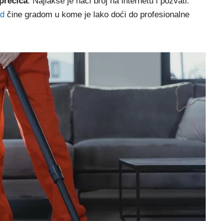
prečica
. Najlakše je naći broj na internetu i pozvati.
ad
čine gradom u kome je lako doći do profesionalne