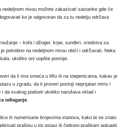
a nedeljnom nivou možete zakazivati sastanke gde će
 dogovarati ko je odgovoran da za tu nedelju održava
oužanje – kofa i džoger, krpe, sunđeri, sredstva sa
 je potrebno na nedeljnom nivou obići i održavati. Neka
kala, ukoliko oni uopšte postoje.
veri da li ima smeća u liftu ili na stepenicama, kakav je
lazu u zgradu, da li proveri postoji neprijatan miris i
e i da svakog podseti ukoliko narušava sklad i
za odlaganje
.
dice ili numerisane brojevima stanova, kako bi se znalo
brisati prašinu u toj ostavi ili četkom-praškom pokupiti