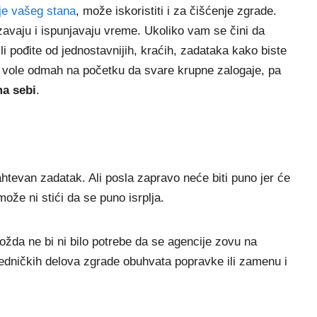
je vašeg stana
, može iskoristiti i za čišćenje zgrade.
zavaju i ispunjavaju vreme. Ukoliko vam se čini da
ili pođite od jednostavnijih, kraćih, zadataka kako biste
oji vole odmah na početku da svare krupne zalogaje, pa
ma sebi
.
tevan zadatak. Ali posla zapravo neće biti puno jer će
ože ni stići da se puno isrplja.
možda ne bi ni bilo potrebe da se agencije zovu na
edničkih delova zgrade obuhvata popravke ili zamenu i