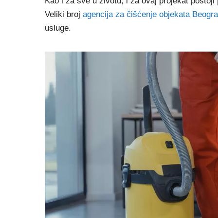
Kao i za sve u životu, i za ovaj projekat postoji
Veliki broj
agencija za čišćenje objekata Beogr
usluge.