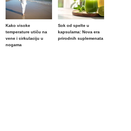
Kako visoke
Sok od spelte u
temperature utiču na
kapsulama: Nova era
vene i cirkulaciju u
prirodnih suplemenata
nogama