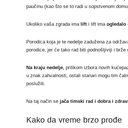
paučinu (kao što se to radi u sopstvenom domu
Ukoliko vaša zgrada ima
lift
i lift ima
ogledalo
Porodica koja je te nedelje zadužena za održava
porodice, jer će tako rad biti podnošljiviji i brže
Na kraju nedelje,
prilikom izbora novih kućepazi
u znak zahvalnosti, ostali stanari mogu tim čaln
poslužili.
Na taj način se
jača timski rad i dobra i zdra
Kako da vreme brzo prođe