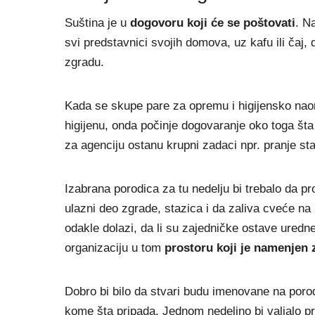
Suština je u
dogovoru koji će se poštovati
. N
svi predstavnici svojih domova, uz kafu ili čaj,
zgradu.
Kada se skupe pare za opremu i higijensko naor
higijenu, onda počinje dogovaranje oko toga šta
za agenciju ostanu krupni zadaci npr. pranje sta
Izabrana porodica za tu nedelju bi trebalo da pro
ulazni deo zgrade, stazica i da zaliva cveće na u
odakle dolazi, da li su zajedničke ostave uredn
organizaciju u tom
prostoru koji je namenjen 
Dobro bi bilo da stvari budu imenovane na poro
kome šta pripada. Jednom nedeljno bi valjalo pre