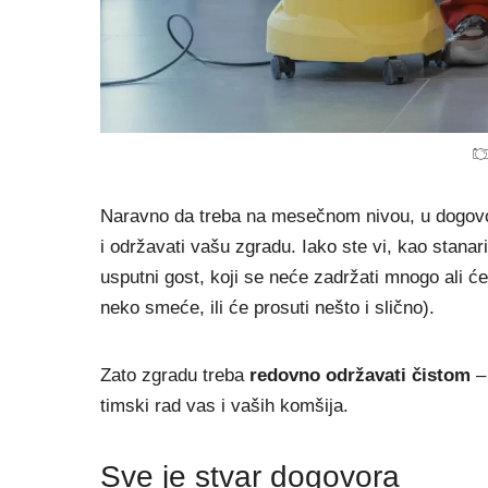
Naravno da treba na mesečnom nivou, u dogovoru
i održavati vašu zgradu. Iako ste vi, kao stanari
usputni gost, koji se neće zadržati mnogo ali će
neko smeće, ili će prosuti nešto i slično).
Zato zgradu treba
redovno održavati čistom
timski rad vas i vaših komšija.
Sve je stvar dogovora