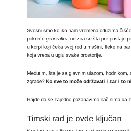
Svesni smo koliko nam vremena oduzima čišćen
pokreće
generalka
, ne zna se šta pre postaje pr
u korpi koji čeka svoj red u mašini, fleke na pa
koja vreba u uglu svake prostorije.
Međutim, šta je sa glavnim ulazom, hodnikom, 
zgrade?
Ko sve to može održavati i zar i to 
Hajde da se zajedno pozabavimo načinima da zg
Timski rad je ovde ključan