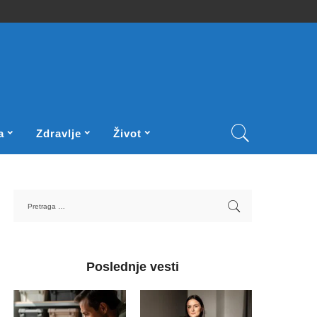
a
Zdravlje
Život
Poslednje vesti