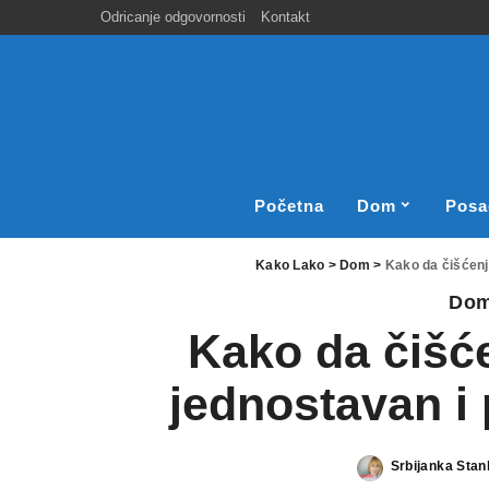
Odricanje odgovornosti
Kontakt
Početna
Dom
Posa
Kako Lako
>
Dom
>
Kako da čišćenj
Do
Kako da čišć
jednostavan i 
Srbijanka Stan
Posted
by