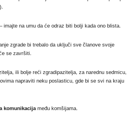
).
– imajte na umu da će odraz biti bolji kada ono blista.
nje zgrade bi trebalo da uključi sve članove svoje
 će se završiti.
telja, ili bolje reći zgradipazitelja, za narednu sedmicu,
ovima napraviti neku poslasticu, gde bi se svi na kraju
va komunikacija
među komšijama.