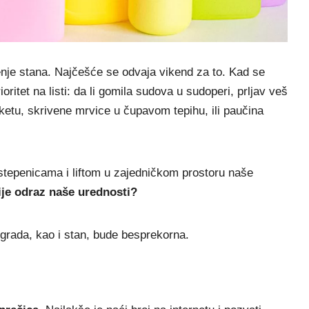
je stana. Najčešće se odvaja vikend za to. Kad se
ioritet na listi: da li gomila sudova u sudoperi, prljav veš
rketu, skrivene mrvice u čupavom tepihu, ili paučina
stepenicama i liftom u zajedničkom prostoru naše
nije odraz naše urednosti?
rada, kao i stan, bude besprekorna.