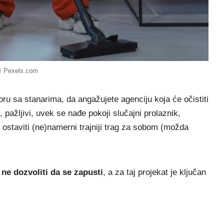
Pexels.com
 sa stanarima, da angažujete agenciju koja će očistiti
, pažljivi, uvek se nađe pokoji slučajni prolaznik,
 ostaviti (ne)namerni trajniji trag za sobom (možda
–
ne dozvoliti da se zapusti
, a za taj projekat je ključan