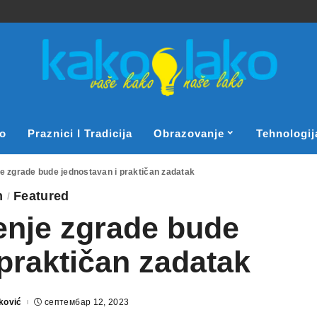
o
Praznici I Tradicija
Obrazovanje
Tehnologij
e zgrade bude jednostavan i praktičan zadatak
m
Featured
enje zgrade bude
praktičan zadatak
ković
септембар 12, 2023