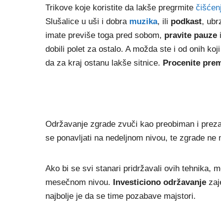
Trikove koje koristite da lakše pregrmite
čišćen
Slušalice u uši i dobra
muzika
, ili
podkast
, ubr
imate previše toga pred sobom,
pravite pauze
dobili polet za ostalo. A možda ste i od onih k
da za kraj ostanu lakše sitnice.
Procenite pre
Održavanje zgrade zvuči kao preobiman i prezah
se ponavljati na nedeljnom nivou, te zgrade ne m
Ako bi se svi stanari pridržavali ovih tehnika, 
mesečnom nivou.
Investiciono održavanje
zaj
najbolje je da se time pozabave majstori.