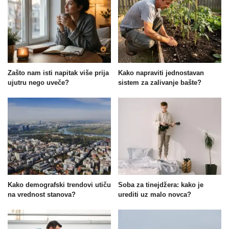
Zašto nam isti napitak više prija
Kako napraviti jednostavan
ujutru nego uveče?
sistem za zalivanje bašte?
Kako demografski trendovi utiču
Soba za tinejdžera: kako je
na vrednost stanova?
urediti uz malo novca?