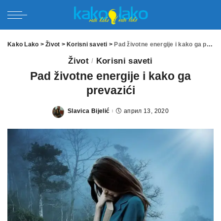
Kako Lako
>
Život
>
Korisni saveti
>
Pad životne energije i kako ga prevazići
Život
Korisni saveti
Pad životne energije i kako ga
prevazići
Slavica Bijelić
април 13, 2020
Posted
by