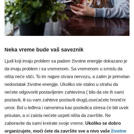
Neka vreme bude vaš saveznik
Ljudi koji imaju problem sa padom životne energije dokazano je
da imaju problem i sa vremenom. Sa vremenom u smislu da
ništa neće stići. To im najpre stvara nervozu, a zatim je primetan
nedostatak životne energije. Ukoliko ste stalno u strahu da
nećete odgovoriti postavljenim zahtevima ( bilo da ste ih sami
postavili, ili su vam zahteve postavili drugi),osećaćete hronični
umor. Bol u leđima i ramenima kao posledica stresa će biti uvek
prisutan, a vi zaista nećete uspeti ništa da završite. Ne
zaboravite da sami kreirate svoje vreme.
Ukoliko se dobro
organizujete, moći ćete da završite sve a nivo vaše
životne