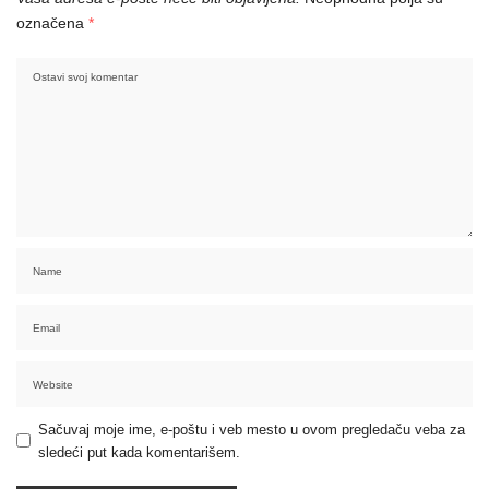
označena
*
Sačuvaj moje ime, e-poštu i veb mesto u ovom pregledaču veba za
sledeći put kada komentarišem.