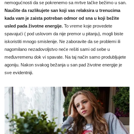
nemogućnosti da se pokrenemo sa mrtve tačke bežimo u san.
Naučite da razlikujete san koji vas relaksira u trenucima
kada vam je zaista potreban odmor od sna u koji bežite
usled pada životne energije.
To vreme koje provedete
spavajući ( pod uslovom da nije premor u pitanju), mogli biste
iskoristiti mnogo smislenije. Ne zaboravite da se problemi ili
nagomilano nezadovoljstvo neće rešiti sami od sebe u
međuvremenu dok vi spavate. Na taj način samo produbljujete
agoniju. Nakon svakog bežanja u san pad životne energije je
sve evidentniji.