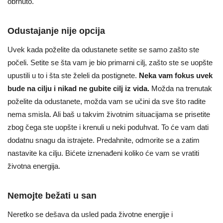
obrnuto.
Odustajanje nije opcija
Uvek kada poželite da odustanete setite se samo zašto ste
počeli. Setite se šta vam je bio primarni cilj, zašto ste se uopšte
upustili u to i šta ste želeli da postignete.
Neka vam fokus uvek
bude na cilju i nikad ne gubite cilj iz vida.
Možda na trenutak
poželite da odustanete, možda vam se učini da sve što radite
nema smisla. Ali baš u takvim životnim situacijama se prisetite
zbog čega ste uopšte i krenuli u neki poduhvat. To će vam dati
dodatnu snagu da istrajete. Predahnite, odmorite se a zatim
nastavite ka cilju. Bićete iznenađeni koliko će vam se vratiti
životna energija.
Nemojte bežati u san
Neretko se dešava da usled pada životne energije i