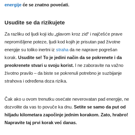
energije
će se znatno povećati.
Usudite se da rizikujete
Za razliku od ljudi koji idu „glavom kroz zid“ i najčešće prave
nepromišljene poteze, ljudi kod kojih je prisutan pad životne
energije su toliko inertni iz
straha
da ne naprave pogrešan
korak.
Usudite se! To je jedini način da se pokrenete i
da
preokrenete stvari u svoju korist.
I ne zaboravite na važno
životno pravilo – da biste se pokrenuli potrebno je suzbijanje
strahova i određena doza rizika.
Čak ako u ovom trenutku osećate neverovatan pad energije, ne
dozvolite da vas to povuče ka dnu.
Setite se samo da put od
hiljadu kilometara započinje jednim korakom. Zato, hrabro!
Napravite taj prvi korak već danas.