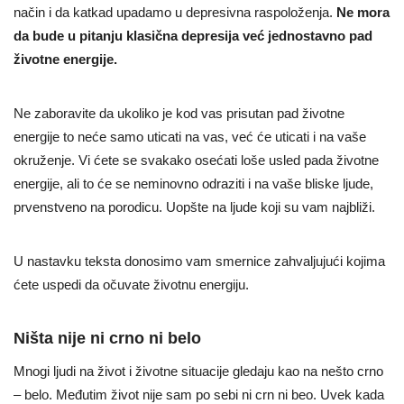
način i da katkad upadamo u depresivna raspoloženja.
Ne mora
da bude u pitanju klasična depresija već jednostavno pad
životne energije.
Ne zaboravite da ukoliko je kod vas prisutan pad životne
energije to neće samo uticati na vas, već će uticati i na vaše
okruženje. Vi ćete se svakako osećati loše usled pada životne
energije, ali to će se neminovno odraziti i na vaše bliske ljude,
prvenstveno na porodicu. Uopšte na ljude koji su vam najbliži.
U nastavku teksta donosimo vam smernice zahvaljujući kojima
ćete uspedi da očuvate životnu energiju.
Ništa nije ni crno ni belo
Mnogi ljudi na život i životne situacije gledaju kao na nešto crno
– belo. Međutim život nije sam po sebi ni crn ni beo. Uvek kada