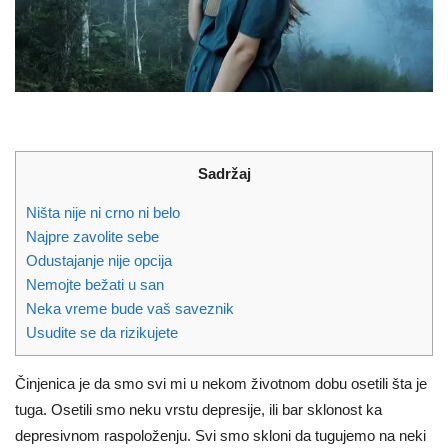
Sadržaj
Ništa nije ni crno ni belo
Najpre zavolite sebe
Odustajanje nije opcija
Nemojte bežati u san
Neka vreme bude vaš saveznik
Usudite se da rizikujete
Činjenica je da smo svi mi u nekom životnom dobu osetili šta je
tuga. Osetili smo neku vrstu depresije, ili bar sklonost ka
depresivnom raspoloženju. Svi smo skloni da tugujemo na neki