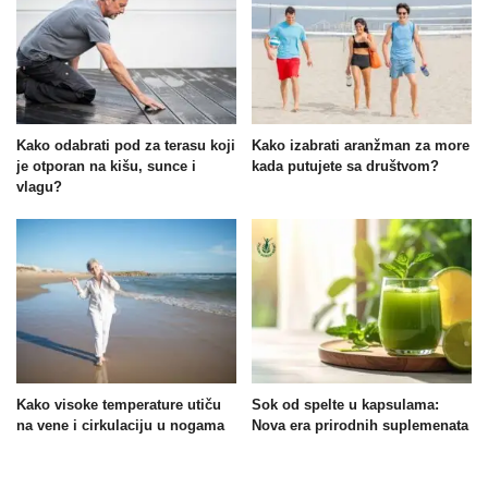
Kako odabrati pod za terasu koji
Kako izabrati aranžman za more
je otporan na kišu, sunce i
kada putujete sa društvom?
vlagu?
Kako visoke temperature utiču
Sok od spelte u kapsulama:
na vene i cirkulaciju u nogama
Nova era prirodnih suplemenata