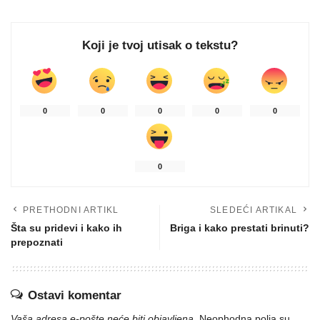
Koji je tvoj utisak o tekstu?
0
0
0
0
0
0
PRETHODNI ARTIKL
SLEDEĆI ARTIKAL
Šta su pridevi i kako ih
Briga i kako prestati brinuti?
prepoznati
Ostavi komentar
Vaša adresa e-pošte neće biti objavljena.
Neophodna polja su