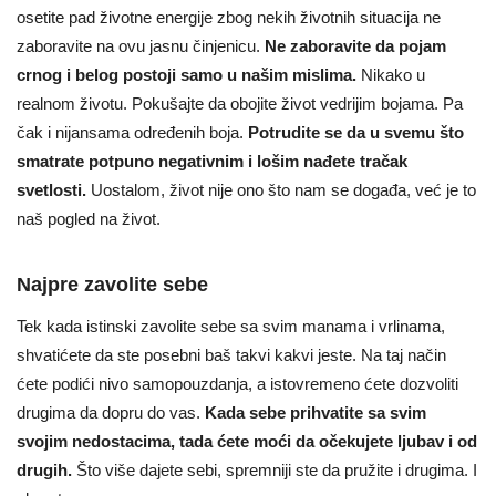
osetite pad životne energije zbog nekih životnih situacija ne
zaboravite na ovu jasnu činjenicu.
Ne
zaboravite da pojam
crnog i belog postoji samo u našim mislima.
Nikako u
realnom životu. Pokušajte da obojite život vedrijim bojama. Pa
čak i nijansama određenih boja.
Potrudite se da u svemu što
smatrate potpuno negativnim i lošim nađete tračak
svetlosti.
Uostalom, život nije ono što nam se događa, već je to
naš pogled na život.
Najpre zavolite sebe
Tek kada istinski zavolite sebe sa svim manama i vrlinama,
shvatićete da ste posebni baš takvi kakvi jeste. Na taj način
ćete podići nivo samopouzdanja, a istovremeno ćete dozvoliti
drugima da dopru do vas.
Kada sebe prihvatite sa svim
svojim nedostacima, tada ćete moći da očekujete ljubav i od
drugih.
Što više dajete sebi, spremniji ste da pružite i drugima. I